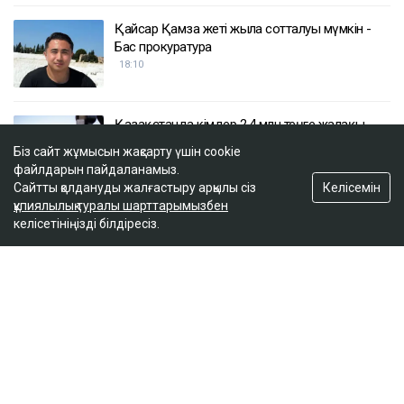
Қайсар Қамза жеті жылға сотталуы мүмкін -
Бас прокуратура
18:10
Қазақстанда кімдер 2,4 млн теңге жалақы
күтеді
Біз сайт жұмысын жақсарту үшін cookie
17:59
файлдарын пайдаланамыз.
Келісемін
Сайтты қолдануды жалғастыру арқылы сіз
құпиялылық туралы шарттарымызбен
Тимур Турлов Нұрәлі Әлиевке тиесілі болған
келісетініңізді білдіресіз.
компанияны сатып алды
17:20
ULYSMEDIA.KZ
Жаңалықтар
100 жылқы дауына байланысты
сотталған ақтөбелік жылқышыға