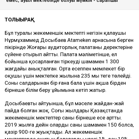
емес, ауыл мектебінде болуы мүмкін - сарапшы
ТОЛЫҒЫРАҚ
Бұл туралы жекеменшік мектептің негізін қалаушы
Нұрмұхаммед Досыбаев Atameken арнасына берген
пікірінде Жоғары аудиторлық палатаның деректеріне
сүйене отырып айтты. Палата мәліметінше, ел
бойынша қосарланған тіркеудің шамамен 1 300
жағдайы анықталған. Орта есеппен мемлекет бір
оқушы үшін мектепке жылына 235 мың теңге төлейді.
Соның салдарынан бір ғана бала үшін ақша бірден
бірнеше білім беру ұйымына кетіп жатыр.
Досыбаевтың айтуынша, бұл мәселе жайдан-жай
пайда болған жоқ. Соңғы жылдары Қазақстанда
жекеменшік мектептер саны бірнеше есе артты.
2019 жылға дейін олардың саны шамамен 150 болса,
қазір 900-ге жуықтады. Ал жекеменшік