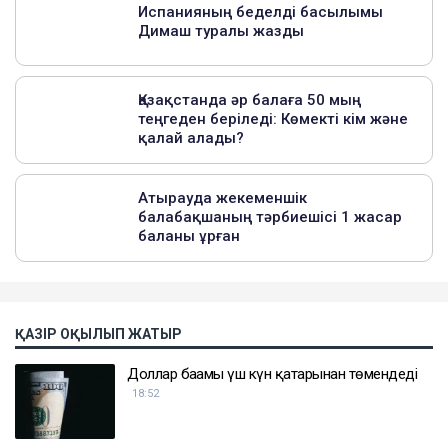
ҚАЗІР ОҚЫЛЫП ЖАТЫР
Доллар бағамы үш күн қатарынан төмендеді
18:52