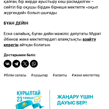
қалған, бір жерде ауыстыру кеш рәсімделген –
сөйтіп бір оқушы бірден бірнеше мектепте «оқып
жүргендей» болып шығады.
БҰҒАН ДЕЙІН
Еске салайық, бұған дейін мәжіліс депутаты Мұрат
Әбенов жеке мектептердегі алаяқтықты
азайту
керегін
айтқан болатын.
Достарыңмен бөліс
білім саласы
оқушылар
алаяқтық
жеке мектептер