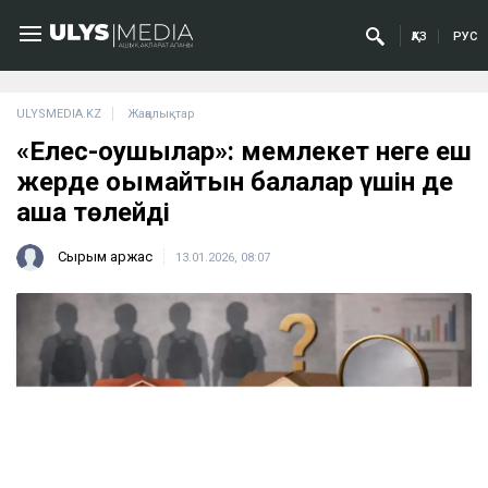
ҚАЗ
РУС
ULYSMEDIA.KZ
Жаңалықтар
«Елес-оқушылар»: мемлекет неге еш
жерде оқымайтын балалар үшін де
ақша төлейді
Сырым Қаржас
13.01.2026, 08:07