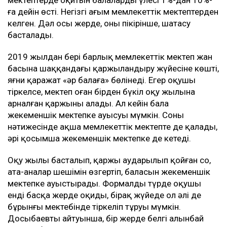
мектептерде оқитын балалардың үлесі 1%-дан 10%-
ға дейін өсті. Негізгі ағым мемлекеттік мектептерден
келген. Дәл осы жерде, оның пікірінше, шатасу
басталады.
2019 жылдан бері барлық мемлекеттік мектеп жан
басына шаққандағы қаржыландыру жүйесіне көшті,
яғни қаражат «әр балаға» бөлінеді. Егер оқушы
тіркелсе, мектеп оған бірден бүкіл оқу жылына
арналған қаржыны алады. Ал кейін бала
жекеменшік мектепке ауысуы мүмкін. Соның
нәтижесінде ақша мемлекеттік мектепте де қалады,
әрі қосымша жекеменшік мектепке де кетеді.
Оқу жылы басталып, қаржы аударылып қойған соң,
ата-аналар шешімін өзгертіп, баласын жекеменшік
мектепке ауыстырады. Формалды түрде оқушы
енді басқа жерде оқиды, бірақ жүйеде ол әлі де
бұрынғы мектебінде тіркеліп тұруы мүмкін.
Досыбаевтың айтуынша, бір жерде белгі алынбай