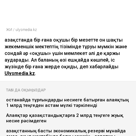
ЖИ / ulysmedia.kz
Қазақстанда бір ғана оқушы бір мезетте он шақты
жекеменшік мектептің тізімінде тұруы мүмкін және
сондай әр «оқушы» үшін мемлекет әлі де қаржы
аударады. Ал баланың өзі ешқайда көшпей, іс
жүзінде бір ғана жерде оқиды, деп хабарлайды
Ulysmedia.kz
.
ТАҒЫ ДА ОҚЫҢЫЗДАР
Қостанайда тұрғындарды несиеге батырған алаяқтың
1 млрд теңгеден астам мүлкі тәркіленді
Алаяқтар қазақстандықтарға 2 млрд теңгеге жуық
несие рәсімдеген
Қазақстанның басты экономикалық резерві мұнайда