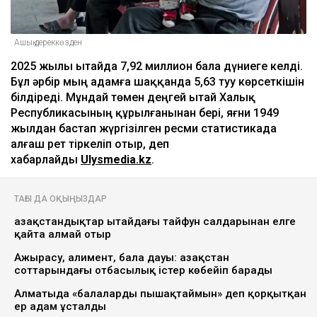
Ашық дереккөзден
2025 жылы Қытайда 7,92 миллион бала дүниеге келді.
Бұл әрбір мың адамға шаққанда 5,63 туу көрсеткішін
білдіреді. Мұндай төмен деңгей Қытай Халық
Республикасының құрылғанынан бері, яғни 1949
жылдан бастап жүргізілген ресми статистикада
алғаш рет тіркеліп отыр, деп
хабарлайды
Ulysmedia.kz
.
ТАҒЫ ДА ОҚЫҢЫЗДАР
Қазақстандықтар Қытайдағы тайфун салдарынан елге
қайта алмай отыр
Ажырасу, алимент, бала дауы: Қазақстан
соттарындағы отбасылық істер көбейіп барады
Алматыда «балаларды пышақтаймын» деп қорқытқан
ер адам ұсталды