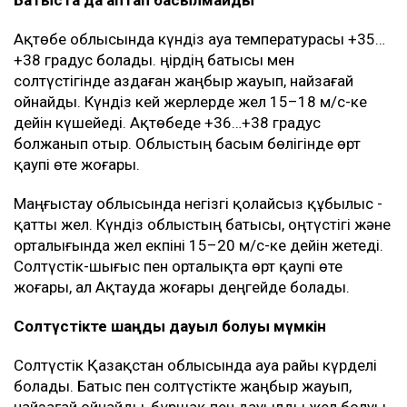
Ақтөбе облысында күндіз ауа температурасы +35…
+38 градус болады. Өңірдің батысы мен
солтүстігінде аздаған жаңбыр жауып, найзағай
ойнайды. Күндіз кей жерлерде жел 15–18 м/с-ке
дейін күшейеді. Ақтөбеде +36…+38 градус
болжанып отыр. Облыстың басым бөлігінде өрт
қаупі өте жоғары.
Маңғыстау облысында негізгі қолайсыз құбылыс -
қатты жел. Күндіз облыстың батысы, оңтүстігі және
орталығында жел екпіні 15–20 м/с-ке дейін жетеді.
Солтүстік-шығыс пен орталықта өрт қаупі өте
жоғары, ал Ақтауда жоғары деңгейде болады.
Солтүстікте шаңды дауыл болуы мүмкін
Солтүстік Қазақстан облысында ауа райы күрделі
болады. Батыс пен солтүстікте жаңбыр жауып,
найзағай ойнайды, бұршақ пен дауылды жел болуы