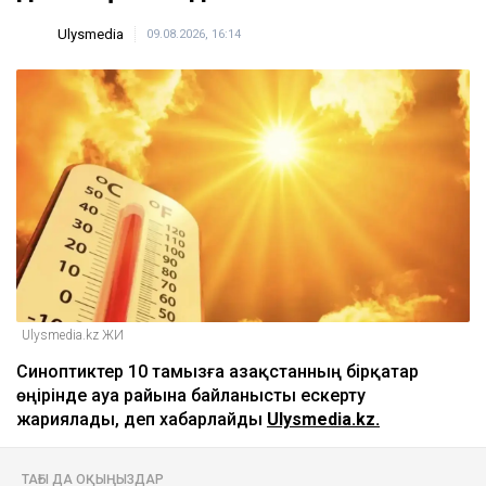
Ulysmedia
09.08.2026, 16:14
Ulysmedia.kz ЖИ
Синоптиктер 10 тамызға Қазақстанның бірқатар
өңірінде ауа райына байланысты ескерту
жариялады, деп хабарлайды
Ulysmedia.kz.
ТАҒЫ ДА ОҚЫҢЫЗДАР