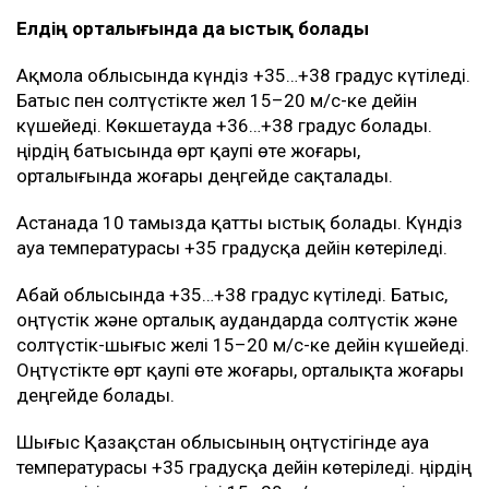
Елдің орталығында да ыстық болады
Ақмола облысында күндіз +35…+38 градус күтіледі.
Батыс пен солтүстікте жел 15–20 м/с-ке дейін
күшейеді. Көкшетауда +36…+38 градус болады.
Өңірдің батысында өрт қаупі өте жоғары,
орталығында жоғары деңгейде сақталады.
Астанада 10 тамызда қатты ыстық болады. Күндіз
ауа температурасы +35 градусқа дейін көтеріледі.
Абай облысында +35…+38 градус күтіледі. Батыс,
оңтүстік және орталық аудандарда солтүстік және
солтүстік-шығыс желі 15–20 м/с-ке дейін күшейеді.
Оңтүстікте өрт қаупі өте жоғары, орталықта жоғары
деңгейде болады.
Шығыс Қазақстан облысының оңтүстігінде ауа
температурасы +35 градусқа дейін көтеріледі. Өңірдің