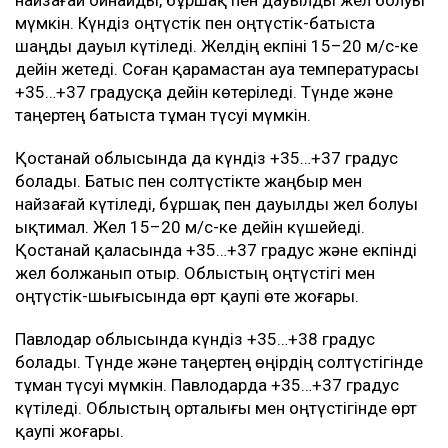
мүмкін. Күндіз оңтүстік пен оңтүстік-батыста
шаңды дауыл күтіледі. Желдің екпіні 15–20 м/с-ке
дейін жетеді. Соған қарамастан ауа температурасы
+35…+37 градусқа дейін көтеріледі. Түнде және
таңертең батыста тұман түсуі мүмкін.
Қостанай облысында да күндіз +35…+37 градус
болады. Батыс пен солтүстікте жаңбыр мен
найзағай күтіледі, бұршақ пен дауылды жел болуы
ықтимал. Жел 15–20 м/с-ке дейін күшейеді.
Қостанай қаласында +35…+37 градус және екпінді
жел болжанып отыр. Облыстың оңтүстігі мен
оңтүстік-шығысында өрт қаупі өте жоғары.
Павлодар облысында күндіз +35…+38 градус
болады. Түнде және таңертең өңірдің солтүстігінде
тұман түсуі мүмкін. Павлодарда +35…+37 градус
күтіледі. Облыстың орталығы мен оңтүстігінде өрт
қаупі жоғары.