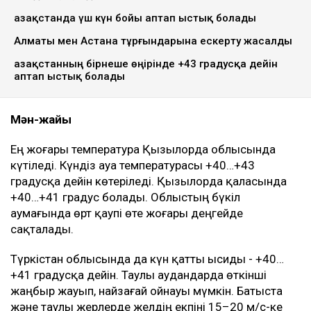
Қазақстанда үш күн бойы аптап ыстық болады
Алматы мен Астана тұрғындарына ескерту жасалды
Қазақстанның бірнеше өңірінде +43 градусқа дейін
аптап ыстық болады
Мән-жайы
Ең жоғары температура Қызылорда облысында
күтіледі. Күндіз ауа температурасы +40…+43
градусқа дейін көтеріледі. Қызылорда қаласында
+40…+41 градус болады. Облыстың бүкіл
аумағында өрт қаупі өте жоғары деңгейде
сақталады.
Түркістан облысында да күн қатты ысиды - +40…
+41 градусқа дейін. Таулы аудандарда өткінші
жаңбыр жауып, найзағай ойнауы мүмкін. Батыста
және таулы жерлерде желдің екпіні 15–20 м/с-ке