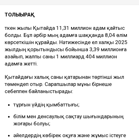
ТОЛЫҒЫРАҚ
Өткен жылы Қытайда 11,31 миллион адам қайтыс
болды. Бұл әрбір мың адамға шаққанда 8,04 өлім
көрсеткішін құрайды. Нәтижесінде ел халқы 2025
жылдың қорытындысы бойынша 3,39 миллионға
азайып, жалпы саны 1 миллиард 404 миллион
адамға жетті.
Қытайдағы халық саны қатарынан төртінші жыл
төмендеп отыр. Сарапшылар мұны бірнеше
себеппен байланыстырады:
тұрғын үйдің қымбаттығы;
білім мен денсаулық сақтау шығындарының
жоғары болуы;
әйелдердің көбірек оқуға және жұмыс істеуге