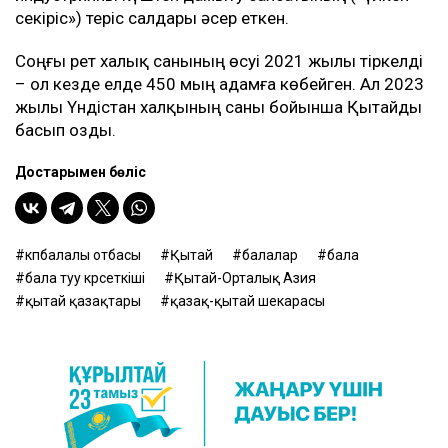
секіріс») теріс салдары әсер еткен.
Соңғы рет халық санының өсуі 2021 жылы тіркелді
– ол кезде елде 450 мың адамға көбейген. Ал 2023
жылы Үндістан халқының саны бойынша Қытайды
басып озды.
Достарыңмен бөліс
көпбалалы отбасы
Қытай
балалар
бала
бала туу көрсеткіші
Қытай-Орталық Азия
қытай қазақтары
қазақ-қытай шекарасы