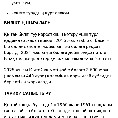
ұмтылуы;
некеге тұрудың күрт азаюы.
БИЛІКТІҢ ШАРАЛАРЫ
Қытай билігі туу көрсеткішін көтеру үшін түрлі
қадамдар жасап келеді. 2015 жылы «бір отбасы –
бір бала» саясаты жойылып, екі балаға рұқсат
берілді. 2021 жылы үш балаға дейін рұқсат етілді.
Бірақ бұл жеңілдіктер қысқа мерзімді ғана әсер етті.
2025 жылы Қытай үкіметі әрбір балаға 3 600 юань
(шамамен 440 еуро) көлемінде қаржылай субсидия
берілетінін жариялады.
ТАРИХИ САЛЫСТЫРУ
Қытай халқы бұған дейін 1960 және 1961 жылдары
ғана азайған болатын. Ол кезде жаппай аштық пен
индустрияны күштеп дамыту саясатының («үлкен