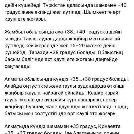
дейін күшейеді. Түркістан қаласында шамамен +40
градус және екпінді жел күтіледі. Шымкентте өрт
қаупі өте жоғары.
Жамбыл облысында ауа +38…+40 градусқа дейін
ысиды. Таулы аудандарда жаңбыр мен найзағай
күтіледі, кей жерлерде жел 15–20 м/с-ке дейін
күшейеді. Таразда +38 градус болады. Облыстың
басым бөлігінде өрт қаупі өте жоғары деңгейде
сақталады.
Алматы облысында күндіз +35…+38 градус болады.
Алайда оңтүстікте және таулы аудандарда өткінші
жаңбыр жауып, найзағай ойнайды. Кешке қарай
таулы жерлерде ауа райы күрт нашарлап, нөсер
жаңбыр, бұршақ және дауылды жел күтіледі. Өңірдің
батысы мен солтүстігінде өрт қаупі өте жоғары.
Алматыда күндіз шамамен +35 градус, Қонаевта
+35…+37 градус болады. Іле Алатауында, соның