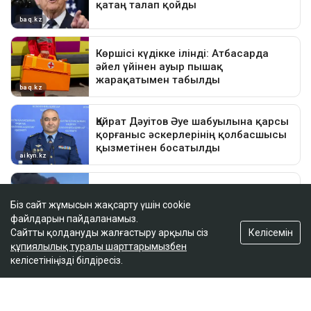
Біз сайт жұмысын жақсарту үшін cookie
файлдарын пайдаланамыз.
Келісемін
Сайтты қолдануды жалғастыру арқылы сіз
құпиялылық туралы шарттарымызбен
келісетініңізді білдіресіз.