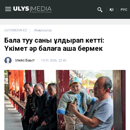
ҚАЗ
РУС
ULYSMEDIA.KZ
Жаңалықтар
Бала туу саны құлдырап кетті:
Үкімет әр балаға ақша бермек
Ілияс Бақыт
19.01.2026, 22:40