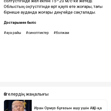
солтүстігінде жел екпіні 15–20 м/с-ке жетеді.
Облыстың оңтүстігінде өрт қаупі өте жоғары, тағы
бірнеше ауданда жоғары деңгейде сақталады.
Достарыңмен бөліс
ауа райы
синоптиктер
болжам