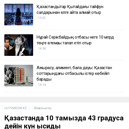
Қазақстандықтар Қытайдағы тайфун
салдарынан елге қайта алмай отыр
15:01
Нұрай Серікбайдың отбасы неге 10 млрд
теңге өтемақы талап етіп отыр
14:36
Ажырасу, алимент, бала дауы: Қазақстан
соттарындағы отбасылық істер көбейіп
барады
14:14
ULYSMEDIA.KZ
Жаңалықтар
Қазақстанда 10 тамызда 43 градусқа
дейін күн ысиды