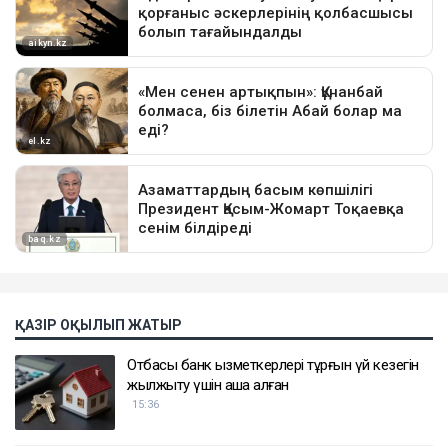
ҚАЗІР ОҚЫЛЫП ЖАТЫР
Отбасы банк қызметкерлері тұрғын үй кезегін
жылжыту үшін ақша алған
15:36