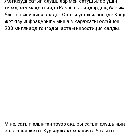
Жеткізуді сатып алушылар мен сатушылар үшін
тиімді ету мақсатында Kaspi шығындардың басым
бөлігін өз мойнына алады. Соңғы үш жыл ішінде Kaspi
жеткізу инфрақұрылымына өз қаражаты есебінен
200 миллиард теңгеден астам инвестиция салды.
Міне, сатып алынған тауар ақыры сатып алушының
қаласына жетті. Курьерлік компанияға бақытты