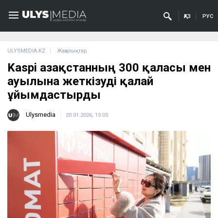
ҚАЗ
РУС
ULYSMEDIA.KZ
Жаңалықтар
Kaspi Қазақстанның 300 қаласы мен
ауылына жеткізуді қалай
ұйымдастырды
Ulysmedia
20.01.2026, 15:05