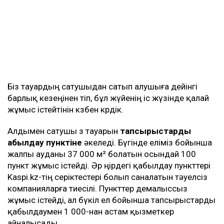
Біз тауардың сатушыдан сатып алушыға дейінгі
барлық кезеңінен өтіп, бұл жүйенің іс жүзінде қалай
жұмыс істейтінін көзбен көрдік.
Алдымен сатушы өз тауарын
тапсырыстарды
қабылдау пунктіне
әкеледі. Бүгінде еліміз бойынша
жалпы ауданы 37 000 м² болатын осындай 100
пункт жұмыс істейді. Әр өңірдегі қабылдау пункттері
Kaspi.kz-тің серіктестері болып саналатын тәуелсіз
компанияларға тиесілі. Пункттер демалыссыз
жұмыс істейді, ал бүкіл ел бойынша тапсырыстарды
қабылдаумен 1 000-нан астам қызметкер
айналысады.