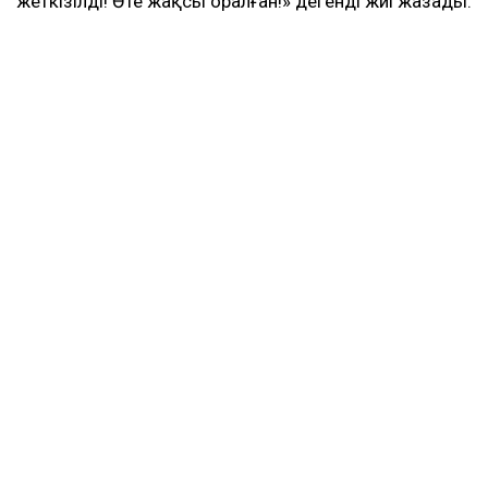
жеткізілді! Өте жақсы оралған!» дегенді жиі жазады.