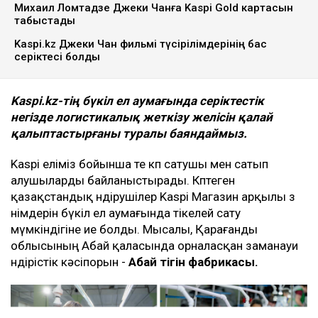
Михаил Ломтадзе Джеки Чанға Kaspi Gold картасын
табыстады
Kaspi.kz Джеки Чан фильмі түсірілімдерінің бас
серіктесі болды
Kaspi
.
kz
-тің
бүкіл ел аумағында серіктестік
негізде
логистикалық жеткізу желісін қалай
қалыптастырғаны туралы баяндаймыз.
Kaspi еліміз бойынша өте көп сатушы мен сатып
алушыларды байланыстырады. Көптеген
қазақстандық өндірушілер Kaspi Магазин арқылы өз
өнімдерін бүкіл ел аумағында тікелей сату
мүмкіндігіне ие болды. Мысалы, Қарағанды
облысының Абай қаласында орналасқан заманауи
өндірістік кәсіпорын -
Абай тігін фабрикасы
.