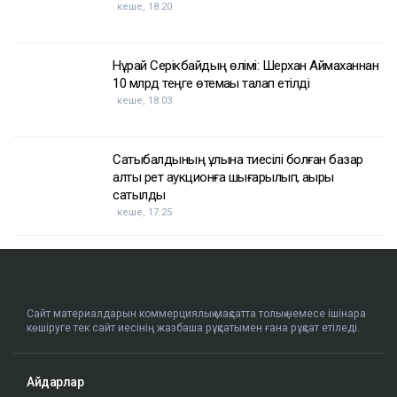
кеше, 18:20
Нұрай Серікбайдың өлімі: Шерхан Аймаханнан
10 млрд теңге өтемақы талап етілді
кеше, 18:03
Сатыбалдының ұлына тиесілі болған базар
алты рет аукционға шығарылып, ақыры
сатылды
кеше, 17:25
Сайт материалдарын коммерциялық мақсатта толық немесе ішінара
көшіруге тек сайт иесінің жазбаша рұқсатымен ғана рұқсат етіледі.
Айдарлар