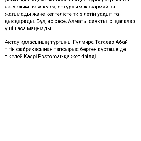
неғұрлым аз жасаса, соғұрлым жанармай аз
жағылады және кептелісте өткізілетін уақыт та
қысқарады. Бұл, әсіресе, Алматы сияқты ірі қалалар
үшін аса маңызды.
Ақтау қаласының тұрғыны Гүлмира Тағаева Абай
тігін фабрикасынан тапсырыс берген күртеше де
тікелей Kaspi Postomat-қа жеткізілді.