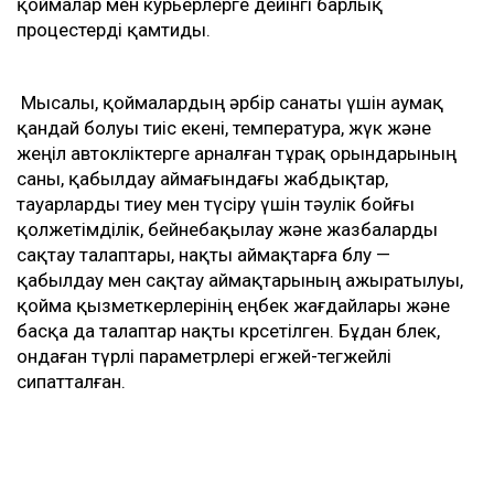
қоймалар мен курьерлерге дейінгі барлық
процестерді қамтиды.
Мысалы, қоймалардың әрбір санаты үшін аумақ
қандай болуы тиіс екені, температура, жүк және
жеңіл автокөліктерге арналған тұрақ орындарының
саны, қабылдау аймағындағы жабдықтар,
тауарларды тиеу мен түсіру үшін тәулік бойғы
қолжетімділік, бейнебақылау және жазбаларды
сақтау талаптары, нақты аймақтарға бөлу —
қабылдау мен сақтау аймақтарының ажыратылуы,
қойма қызметкерлерінің еңбек жағдайлары және
басқа да талаптар нақты көрсетілген. Бұдан бөлек,
ондаған түрлі параметрлері егжей-тегжейлі
сипатталған.