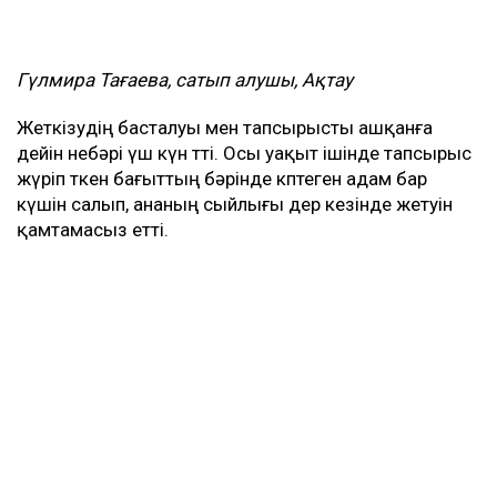
Гүлмира Тағаева, сатып алушы, Ақтау
Жеткізудің басталуы мен тапсырысты ашқанға
дейін небәрі үш күн өтті. Осы уақыт ішінде тапсырыс
жүріп өткен бағыттың бәрінде көптеген адам бар
күшін салып, ананың сыйлығы дер кезінде жетуін
қамтамасыз етті.