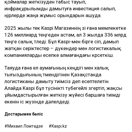
қоймалар жеткізуден табыс тауып,
инфрақұрылымды дамытуға инвестиция салып,
өңірлерде жаңа жұмыс орындарын ашуда.
2025 жылы тек Kaspi Магазиннің өзі ғана мемлекетке
126 миллиард теңгеден астам, ал 3 жылда 336 млрд
теңге салық төледі. Бұл Kaspi-мен бірге өсіп, дамып
жатқан серіктестер – дүкендер мен логистикалық
компанияларды есепке алмағандағы көрсеткіш.
Таяуда ғана ел аумағының кеңдігі мен халық
тығыздығының төмендігінен Қазақстанда
логистиканы дамыту тиімсіз деп есептелетін.
Алайда Kaspi бұл түсінікті түбегейлі өзгертіп, жақсы
ұйымдастырылған жеткізу жүйесі баршаға тиімді
екенін іс жүзінде дәлелдеді.
Достарыңмен бөліс
Михаил Ломтадзе
Kaspi.kz