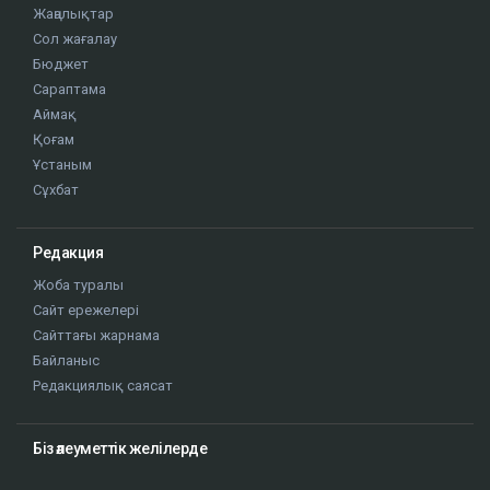
Жаңалықтар
Сол жағалау
Бюджет
Сараптама
Аймақ
Қоғам
Ұстаным
Сұхбат
Редакция
Жоба туралы
Сайт ережелері
Сайттағы жарнама
Байланыс
Редакциялық саясат
Біз әлеуметтік желілерде