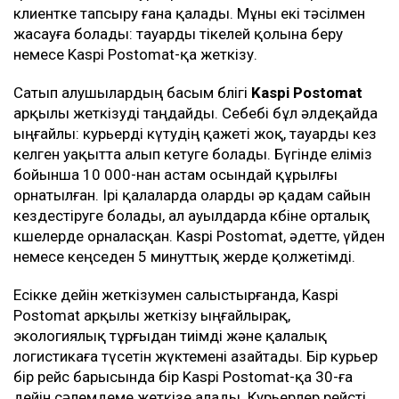
клиентке тапсыру ғана қалады. Мұны екі тәсілмен
жасауға болады: тауарды тікелей қолына беру
немесе Kaspi Postomat-қа жеткізу.
Сатып алушылардың басым бөлігі
Kaspi
Postomat
арқылы жеткізуді таңдайды. Себебі бұл әлдеқайда
ыңғайлы: курьерді күтудің қажеті жоқ, тауарды кез
келген уақытта алып кетуге болады. Бүгінде еліміз
бойынша 10 000-нан астам осындай құрылғы
орнатылған. Ірі қалаларда оларды әр қадам сайын
кездестіруге болады, ал ауылдарда көбіне орталық
көшелерде орналасқан. Kaspi Postomat, әдетте, үйден
немесе кеңседен 5 минуттық жерде қолжетімді.
Есікке дейін жеткізумен салыстырғанда, Kaspi
Postomat арқылы жеткізу ыңғайлырақ,
экологиялық тұрғыдан тиімді және қалалық
логистикаға түсетін жүктемені азайтады. Бір курьер
бір рейс барысында бір Kaspi Postomat-қа 30-ға
дейін сәлемдеме жеткізе алады. Курьерлер рейсті