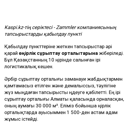
Kaspi
.
kz
-тің серіктесі
-
Zammler
компаниясының
тапсырыстарды қабылдау пункті
Қабылдау пункттеріне жеткен тапсырыстар әрі
қарай
өңірлік сұрыптау орталықтарына
жіберіледі.
Бұл Қазақстанның 10 өңірінде салынған ірі
логистикалық кешен.
Әрбір сұрыптау орталығы заманауи жабдықтармен
қамтамасыз етілген және демалыссыз, тәулігіне
жүз мыңдаған тапсырысты өңдеуге қабілетті. Ең ірі
сұрыптау орталығы Алматы қаласында орналасқан,
оның аумағы 30 000 м². Еліміз бойынша өңірлік
орталықтарда ауысыммен 1 500-ден астам адам
жұмыс істейді.