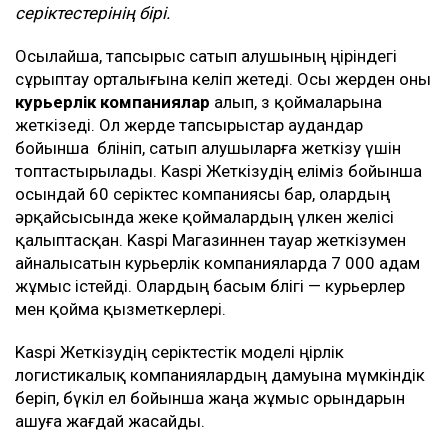
серіктестерінің бірі.
Осылайша, тапсырыс сатып алушының өңіріндегі
сұрыптау орталығына келіп жетеді. Осы жерден оны
курьерлік компаниялар
алып, өз қоймаларына
жеткізеді. Ол жерде тапсырыстар аудандар
бойынша бөлініп, сатып алушыларға жеткізу үшін
топтастырылады. Kaspi Жеткізудің еліміз бойынша
осындай 60 серіктес компаниясы бар, олардың
әрқайсысында жеке қоймалардың үлкен желісі
қалыптасқан. Kaspi Магазиннен тауар жеткізумен
айналысатын курьерлік компанияларда 7 000 адам
жұмыс істейді. Олардың басым бөлігі — курьерлер
мен қойма қызметкерлері.
Kaspi Жеткізудің серіктестік моделі өңірлік
логистикалық компаниялардың дамуына мүмкіндік
беріп, бүкіл ел бойынша жаңа жұмыс орындарын
ашуға жағдай жасайды.