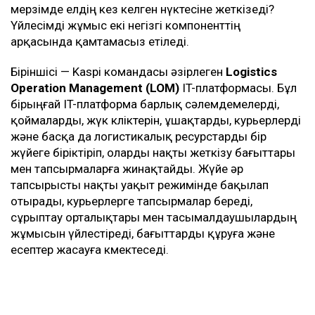
мерзімде елдің кез келген нүктесіне жеткізеді?
Үйлесімді жұмыс екі негізгі компоненттің
арқасында қамтамасыз етіледі.
Біріншісі — Kaspi командасы әзірлеген
Logistics
Operation
Management
(
LOM
)
IT-платформасы. Бұл
бірыңғай IT-платформа барлық сәлемдемелерді,
қоймаларды, жүк көліктерін, ұшақтарды, курьерлерді
және басқа да логистикалық ресурстарды бір
жүйеге біріктіріп, оларды нақты жеткізу бағыттары
мен тапсырмаларға жинақтайды. Жүйе әр
тапсырысты нақты уақыт режимінде бақылап
отырады, курьерлерге тапсырмалар береді,
сұрыптау орталықтары мен тасымалдаушылардың
жұмысын үйлестіреді, бағыттарды құруға және
есептер жасауға көмектеседі.