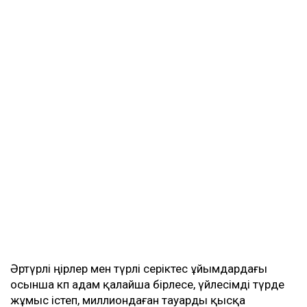
Әртүрлі өңірлер мен түрлі серіктес ұйымдардағы
осынша көп адам қалайша бірлесе, үйлесімді түрде
жұмыс істеп, миллиондаған тауарды қысқа