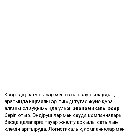
Kaspi-дің сатушылар мен сатып алушылардың
арасында ыңғайлы әрі тиімді тұтас жүйе құра
алғаны ел ауқымында үлкен
экономикалық әсер
беріп отыр. Өндірушілер мен сауда компаниялары
басқа қалаларға тауар жөнелту арқылы сатылым
көлемін арттыруда. Логистикалық компаниялар мен