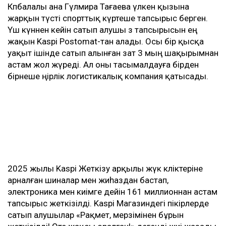
Көпбалалы ана Гүлмира Тағаева үлкен қызына
жарқын түсті спорттық күртеше тапсырыс берген.
Үш күннен кейін сатып алушы өз тапсырысын ең
жақын Kaspi Postomat-тан алады. Осы бір қысқа
уақыт ішінде сатып алынған зат 3 мың шақырымнан
астам жол жүреді. Ал оны тасымалдауға бірден
бірнеше өңірлік логистикалық компания қатысады.
2025 жылы Kaspi Жеткізу арқылы жүк көліктеріне
арналған шиналар мен жиһаздан бастап,
электроника мен киімге дейін 161 миллионнан астам
тапсырыс жеткізілді. Kaspi Магазиндегі пікірлерде
сатып алушылар «Рақмет, мерзімінен бұрын