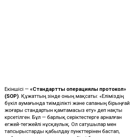
Екіншісі —
«Стандартты операциялық протокол»
(
SOP
)
. Құжаттың өзінде оның мақсаты: «Еліміздің
бүкіл аумағында тиімділікті және сапаның бірыңғай
жоғары стандартын қамтамасыз ету» деп нақты
көрсетілген. Бұл — барлық серіктестерге арналған
егжей-тегжейлі нұсқаулық. Ол сатушылар мен
тапсырыстарды қабылдау пункттерінен бастап,