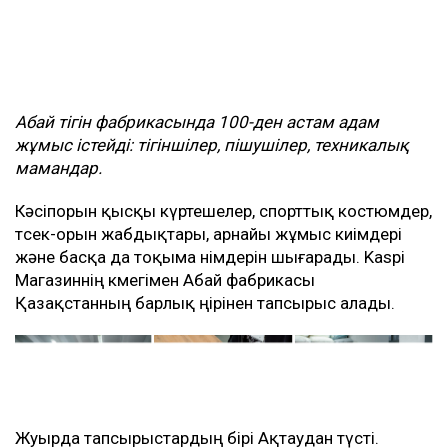
Абай тігін фабрикасында 100-ден астам адам
жұмыс істейді: тігіншілер, пішушілер, техникалық
мамандар.
Кәсіпорын қысқы күртешелер, спорттық костюмдер,
төсек-орын жабдықтары, арнайы жұмыс киімдері
және басқа да тоқыма өнімдерін шығарады. Kaspi
Магазиннің көмегімен Абай фабрикасы
Қазақстанның барлық өңірінен тапсырыс алады.
Жуырда тапсырыстардың бірі Ақтаудан түсті.