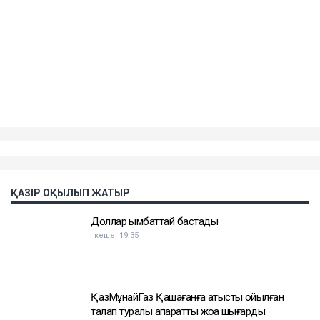
ҚАЗІР ОҚЫЛЫП ЖАТЫР
Доллар қымбаттай бастады
кеше, 19:35
ҚазМұнайГаз Қашағанға қатысты қойылған
талап туралы ақпаратты жоққа шығарды