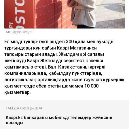
Ашық дереккөзден
Еліміздің түкпір-түкпіріндегі 300 қала мен ауылдың
тұрғындары күн сайын Kaspi Магазиннен
тапсырыстарын алады. Жылдам әрі сапалы
жеткізуді Kaspi Жеткізудің серіктестік желісі
қамтамасыз етеді. Бұл Қазақстанның әртүрлі
компанияларында, қабылдау пункттерінде,
логистикалық орталықтарда және тәуелсіз курьерлік
қызметтерде еңбек ететін шамамен 10 000
қызметкер.
ТАҒЫ ДА ОҚЫҢЫЗДАР
Kaspi.kz банкаралық мобильді төлемдер жүйесіне
қосылды