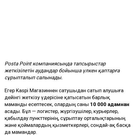
Posta
Point
компаниясында тапсырыстар
жеткізілетін аудандар бойынша үлкен қаптарға
сұрыпталып салынады.
Егер Kaspi Магазиннен сатушыдан сатып алушыға
дейінгі жеткізу үдерісіне қатысатын барлық
маманды есептесек, олардың саны
10 000 адамнан
асады. Бұл — логистер, жүргізушілер, курьерлер,
қабылдау пункттерінің, сұрыптау орталықтарының
және қоймалардың қызметкерлері, сондай-ақ басқа
да мамандар.