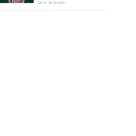
Әлімханұлынан қаша алмайтын
болды
07:41, 06.03.2025
Шаңғы жарысы: ерлер арасындағы
эстафеталық жарыста ел намысын
кімдер қорғайды
05:26, 06.03.2025
Теннисші Тимофей Скатов
Грекиядағы турнирдің ширек
финалына шықты
04:39, 06.03.2025