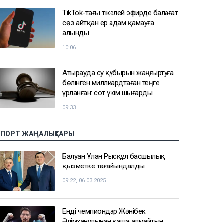
TikTok-тағы тікелей эфирде балағат
сөз айтқан ер адам қамауға
алынды
10:06
Атырауда су құбырын жаңғыртуға
бөлінген миллиардтаған теңге
ұрланған: сот үкім шығарды
09:33
СПОРТ ЖАҢАЛЫҚТАРЫ
Балуан Ұлан Рысқұл басшылық
қызметке тағайындалды
09:22, 06.03.2025
Енді чемпиондар Жәнібек
Әлімханұлынан қаша алмайтын