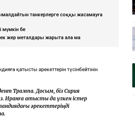
сымалдайтын танкерлерге соққы жасамауға
і мүмкін бе
рек жер металдары жарыта ала ма
дияға қатысты әрекеттерін түсінбейтінін
нт Трампқа. Досым, біз Сирия
. Иранға қатысты да үлкен істер
енландиядағы әрекеттеріңді
а.