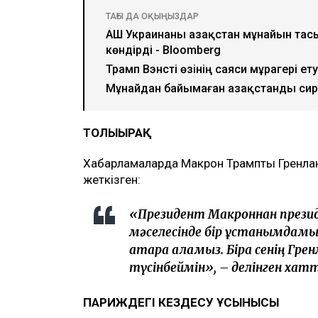
ТАҒЫ ДА ОҚЫҢЫЗДАР
АҚШ Украинаны Қазақстан мұнайын та
көндірді - Bloomberg
Трамп Вэнсті өзінің саяси мұрагері ету
Мұнайдан байымаған Қазақстанды си
ТОЛЫҒЫРАҚ
Хабарламаларда Макрон Трамптың Гренлан
жеткізген:
«Президент Макроннан президе
мәселесінде бір ұстанымдамыз
атқара аламыз. Бірақ сенің Гр
түсінбеймін», – делінген хатт
ПАРИЖДЕГІ КЕЗДЕСУ ҰСЫНЫСЫ