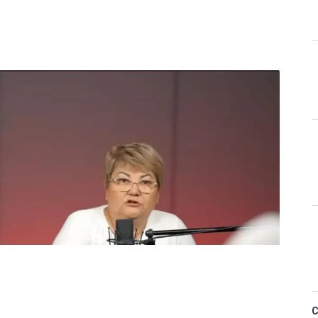
Қ
 керек деп
м фельдшердің күйеуі