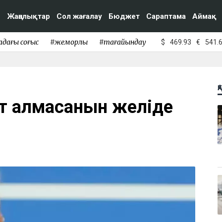
Жаңалықтар
Сол жағалау
Бюджет
Сараптама
Аймақ
адағы соғыс
#жемқорлық
#тағайындау
$
469.93
€
541.
Қ
т алмасқанын желіде