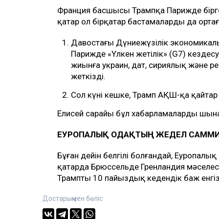
Франция басшысы Трампқа Парижде бірге
қатар ол бірқатар бастамаларды да орта
Давостағы Дүниежүзілік экономикалық 
Парижде «Үлкен жетілік» (G7) кездес
жиынға украин, дат, сириялық және р
жеткізді.
Сол күні кешке, Трамп АҚШ-қа қайтар
Елисей сарайы бұл хабарламалардың шы
ЕУРОПАЛЫҚ ОДАҚТЫҢ ЖЕДЕЛ САММИ
Бұған дейін белгілі болғандай, Еуропал
қаңтарда Брюссельде Гренландия мәселес
Трамптың 10 пайыздық кедендік баж енгі
Достарыңмен бөліс