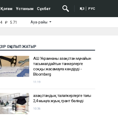
Қоғам
Ұстаным
Сұхбат
ҚАЗ
РУС
Ауа-райы
64
₽
5.71
АЗІР ОҚЫЛЫП ЖАТЫР
АҚШ Украинаны Қазақстан мұнайын
тасымалдайтын танкерлерге
соққы жасамауға көндірді -
Bloomberg
11:19
Қазақстандық талапкерлерге тағы
2,4 мыңға жуық грант бөлінді
10:36