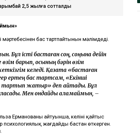
ың күйеуі Әділет Зейнел марқұм әйелінің
уші мәртебесінен бас тартуды талап
рді. Қоғамда қызу талқыланған жағдайға
зетінін айтты, деп
 кіре алмайды»: Астана тұрғындары
уе кемесі алғаш рет сынақтан өтті
Нарымбай 2,5 жылға сотталды
аймын»
і мәртебесінен бас тартпайтынын мәлімдеді.