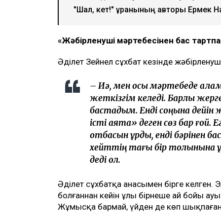
Қаза тапқан фельдшер Ұлдана Мырзуанн
анасы қылмыстық іс бойынша жәбірлен
еткеніне қатысты алғаш рет пікір білді
қарамастан, ол істі соңына дейін жеткі
хабарлайды
Ulysmedia.kz
.
ТАҒЫ ДА ОҚЫҢЫЗДАР
«Жедел жәрдем мен өрт сөндірушілер
құрылысқа наразы
Астанада жолаушы мінген ұшқышсыз ә
"Шал, кет!" ұранының авторы Ермек 
«Жәбірленуші мәртебесінен бас тартп
Әділет Зейнел сұхбат кезінде жәбірленуш