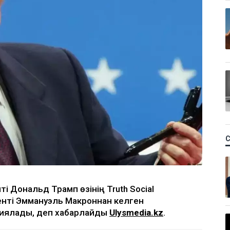
 Дональд Трамп өзінің Truth Social
енті Эммануэль Макроннан келген
иялады, деп хабарлайды
Ulysmedia.kz
.