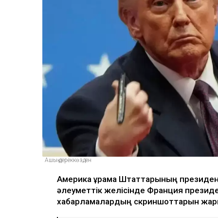
Ашық дереккөзден
Америка Құрама Штаттарының президенті
әлеуметтік желісінде Франция презид
хабарламалардың скриншоттарын жар