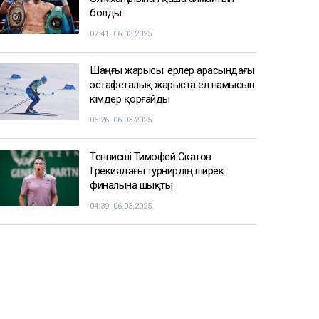
болды
07:41, 06.03.2025
Шаңғы жарысы: ерлер арасындағы
эстафеталық жарыста ел намысын
кімдер қорғайды
05:26, 06.03.2025
Теннисші Тимофей Скатов
Грекиядағы турнирдің ширек
финалына шықты
04:39, 06.03.2025