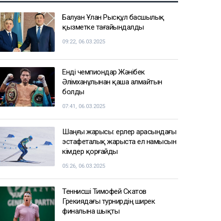
TikTok-тағы тікелей эфирде балағат
сөз айтқан ер адам қамауға
алынды
10:06
Атырауда су құбырын жаңғыртуға
бөлінген миллиардтаған теңге
ұрланған: сот үкім шығарды
09:33
СПОРТ ЖАҢАЛЫҚТАРЫ
Балуан Ұлан Рысқұл басшылық
қызметке тағайындалды
09:22, 06.03.2025
Енді чемпиондар Жәнібек