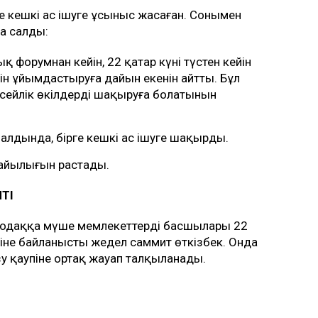
 кешкі ас ішуге ұсыныс жасаған. Сонымен
ға салды:
форумнан кейін, 22 қаңтар күні түстен кейін
уін ұйымдастыруға дайын екенін айтты. Бұл
есейлік өкілдерді шақыруға болатынын
 алдында, бірге кешкі ас ішуге шақырды.
найылығын растады.
ТІ
ық одаққа мүше мемлекеттердің басшылары 22
іне байланысты жедел саммит өткізбек. Онда
зу қаупіне ортақ жауап талқыланады.