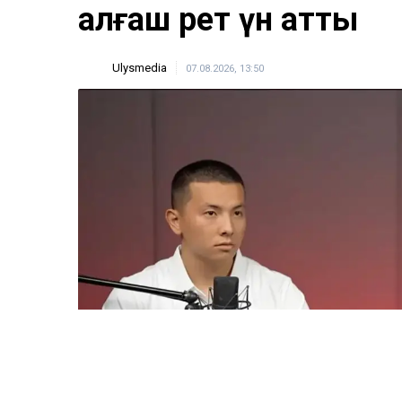
ULYSMEDIA.KZ
Жаңалықтар
«Заңда бір жыл күту
жазылмаған»: марқұ
алғаш рет үн қатты
Ulysmedia
07.08.2026, 13:50