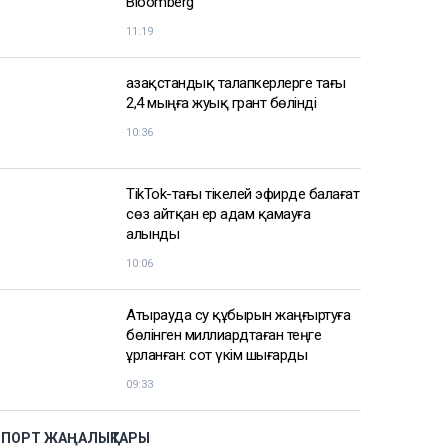
АЗІР ОҚЫЛЫП ЖАТЫР
АҚШ Украинаны Қазақстан мұнайын
тасымалдайтын танкерлерге
соққы жасамауға көндірді -
Bloomberg
11:19
Қазақстандық талапкерлерге тағы
2,4 мыңға жуық грант бөлінді
10:36