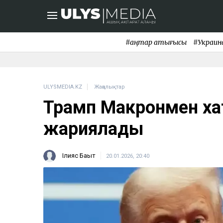
#қаңтар қақтығысы
#Украин
ULYSMEDIA.KZ
Жаңалықтар
Трамп Макронмен ха
жариялады
Ілияс Бақыт
20.01.2026, 20:40