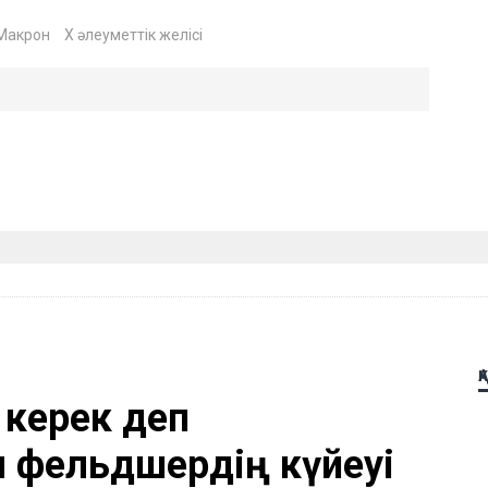
Макрон
X әлеуметтік желісі