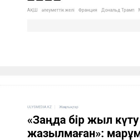
АҚШ
әлеуметтік желі
Франция
Дональд Трамп