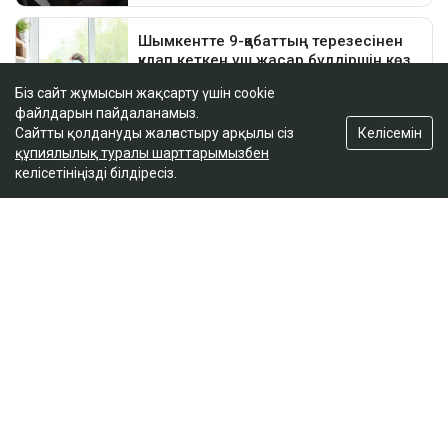
Біз сайт жұмысын жақсарту үшін cookie
файлдарын пайдаланамыз.
Келісемін
Сайтты қолдануды жалғастыру арқылы сіз
құпиялылық туралы шарттарымызбен
келісетініңізді білдіресіз.