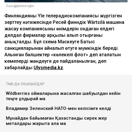
Ашық дереккөзден
Финляндияның Yle телерадиокомпаниясы жүргізген
зерттеу нәтижесінде Ресей финндік Wärtsilä машина
жасау компаниясының өнімдерін ондаған елдегі
делдал фирмалар арқылы алып отырғаны
анықталды. Бұл схема Мәскеуге Батыс
санкцияларынан айналып өтуге мүмкіндік береді.
Алынған бөлшектер «көлеңкелі флот» деп аталатын
кемелерді жөндеуге де пайдаланылған, деп
хабарлайды
Ulysmedia.kz
.
ТАҒЫ ДА ОҚЫҢЫЗДАР
Wildberries қоймаларына жасалған шабуылдан кейін
теңге құлдырай ма
Владимир Зеленский НАТО-мен келісімге келді
Мұнайдан байымаған Қазақстанды сирек жер
металдары жарыта ала ма