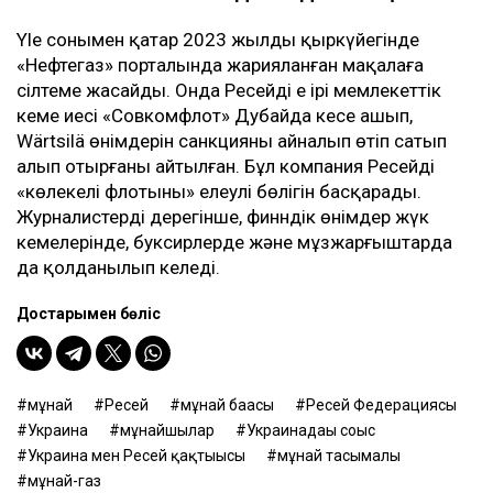
Yle сонымен қатар 2023 жылдың қыркүйегінде
«Нефтегаз» порталында жарияланған мақалаға
сілтеме жасайды. Онда Ресейдің ең ірі мемлекеттік
кеме иесі «Совкомфлот» Дубайда кеңсе ашып,
Wärtsilä өнімдерін санкцияны айналып өтіп сатып
алып отырғаны айтылған. Бұл компания Ресейдің
«көлеңкелі флотының» елеулі бөлігін басқарады.
Журналистердің дерегінше, финндік өнімдер жүк
кемелерінде, буксирлерде және мұзжарғыштарда
да қолданылып келеді.
Достарыңмен бөліс
мұнай
Ресей
мұнай бағасы
Ресей Федерациясы
Украина
мұнайшылар
Украинадағы соғыс
Украина мен Ресей қақтығысы
мұнай тасымалы
мұнай-газ