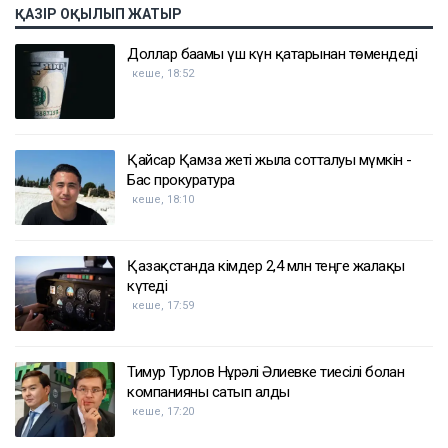
ҚАЗІР ОҚЫЛЫП ЖАТЫР
Доллар бағамы үш күн қатарынан төмендеді
кеше, 18:52
Қайсар Қамза жеті жылға сотталуы мүмкін -
Бас прокуратура
кеше, 18:10
Қазақстанда кімдер 2,4 млн теңге жалақы
күтеді
кеше, 17:59
Тимур Турлов Нұрәлі Әлиевке тиесілі болған
компанияны сатып алды
кеше, 17:20