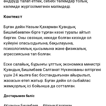
өндіруді талап етпек, себебі төлемдер толық
көлемде жүргізілмегенін мәлімдеді.
Контекст
Бұған дейін Назым Қахарман Қуандық
Бишімбаевпен бірге тұрған кезеңі туралы айтып
берген. Оның сөзінше, некеде болған кезінде ол
күйеуінің опасыздығына, бақылауына,
психологиялық қысымына және физикалық
агрессиясына тап болған.
Еске салайық, бұрынғы ұлттық экономика министрі
Қуандық Бишімбаев Салтанат Нүкенованы өлтіргені
үшін 24 жылға бас бостандығынан айырылып,
жазасын өтеп жатыр. Бұған дейін ол сыбайлас
жемқорлық ісі бойынша да сотталған.
Достарыңмен бөліс
Қуандық Бишімбаев
Назым Қахарман