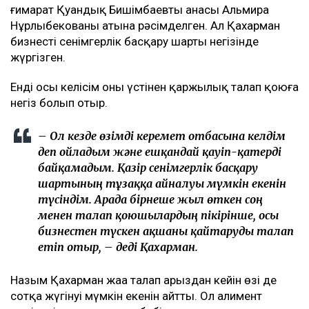
ғимарат Қуандық Бишімбаевтың анасы Альмира
Нұрлыбекованың атына рәсімделген. Ал Қахарман
бизнесті сенімгерлік басқару шарты негізінде
жүргізген.
Енді осы келісім оның үстінен қаржылық талап қоюға
негіз болып отыр.
– Ол кезде өзімді керемет отбасына келдім
деп ойладым және ешқандай қауіп-қатерді
байқамадым. Қазір сенімгерлік басқару
шартының тұзаққа айналуы мүмкін екенін
түсіндім. Арада бірнеше жыл өткен соң
менен талап қоюшылардың пікірінше, осы
бизнестен түскен ақшаны қайтаруды талап
етіп отыр, – деді Қахарман.
Назым Қахарман жаңа талап арыздан кейін өзі де
сотқа жүгінуі мүмкін екенін айтты. Ол алимент