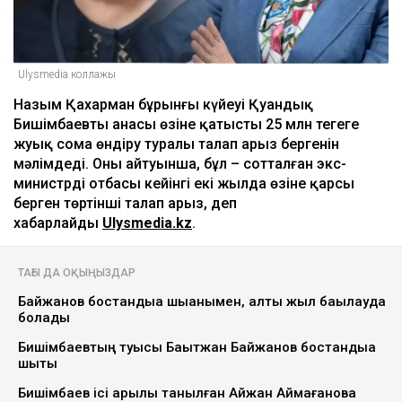
Ulysmedia коллажы
Назым Қахарман бұрынғы күйеуі Қуандық
Бишімбаевтың анасы өзіне қатысты 25 млн теңгеге
жуық сома өндіру туралы талап арыз бергенін
мәлімдеді. Оның айтуынша, бұл – сотталған экс-
министрдің отбасы кейінгі екі жылда өзіне қарсы
берген төртінші талап арыз, деп
хабарлайды
Ulysmedia.kz
.
ТАҒЫ ДА ОҚЫҢЫЗДАР
Байжанов бостандыққа шыққанымен, алты жыл бақылауда
болады
Бишімбаевтың туысы Бақытжан Байжанов бостандыққа
шықты
Бишімбаев ісі арқылы танылған Айжан Аймағанова