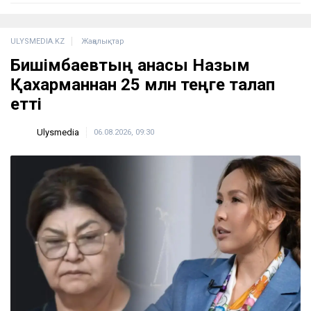
ULYSMEDIA.KZ
Жаңалықтар
Бишімбаевтың анасы Назым
Қахарманнан 25 млн теңге талап
етті
Ulysmedia
06.08.2026, 09:30