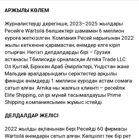
ҚАРЖЫЛЫҚ КӨЛЕМ
Журналистердің дерегінше, 2023–2025 жылдары
Ресейге Wärtsilä бөлшектері шамамен 6 миллион
еуроға жеткізілген. Компания Ресей нарығынан 2022
жылы кеткеніне қарамастан, өнімдер елге кіріп
отырған. Негізгі делдалдардың бірі – Грузия
астанасы Тбилисиде орналасқан Arnika Trade LLC.
Ол Қытай, Біріккен Араб Әмірліктері, Үндістан және
Мальдив аралдарындағы серіктестер арқылы
финндік өнімдерді 1 миллион еуродан астам сомаға
сатып алған. Arnika-ның жалғыз клиенті – ресейлік
Elite Shipping, ол ірі мұнай тасымалдаушы Prime
Shipping компаниясымен жұмыс істейді.
ДЕЛДАЛДАР ЖЕЛІСІ
2022 жылдың ақпанынан бері Ресейдің 60 фирмасы
Wärtsilä өнімдерін сатып алған. Көпшілігі тек бір рет