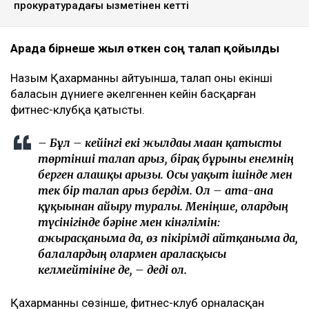
прокуратурадағы қызметінен кетті
Арада бірнеше жыл өткен соң талап қойылды
Назым Қахарманның айтуынша, талап оның екінші
баласын дүниеге әкелгеннен кейін басқарған
фитнес-клубқа қатысты.
– Бұл – кейінгі екі жылдағы маған қатысты
төртінші талап арыз, бірақ бұрынғы енемнің
берген алғашқы арызы. Осы уақыт ішінде мен
тек бір талап арыз бердім. Ол – ата-ана
құқығынан айыру туралы. Меніңше, олардың
түсінігінде бәріне мен кінәлімін:
ажырасқаныма да, өз пікірімді айтқаныма да,
балалардың олармен араласқысы
келмейтініне де, – деді ол.
Қахарманның сөзінше, фитнес-клуб орналасқан