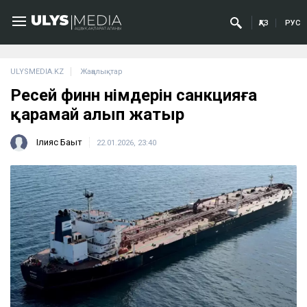
ҚАЗ
РУС
ULYSMEDIA.KZ
Жаңалықтар
Ресей финн өнімдерін санкцияға
қарамай алып жатыр
Ілияс Бақыт
22.01.2026, 23:40