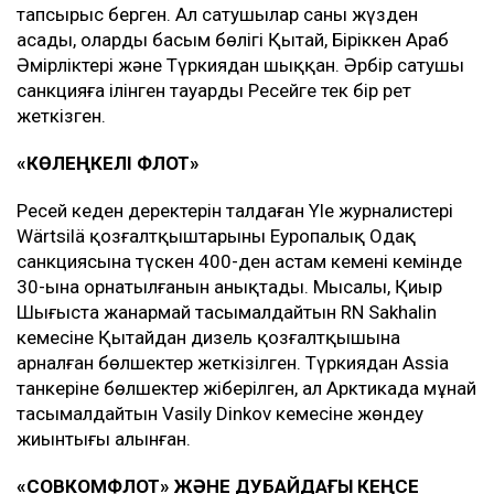
тапсырыс берген. Ал сатушылар саны жүзден
асады, олардың басым бөлігі Қытай, Біріккен Араб
Әмірліктері және Түркиядан шыққан. Әрбір сатушы
санкцияға ілінген тауарды Ресейге тек бір рет
жеткізген.
«КӨЛЕҢКЕЛІ ФЛОТ»
Ресей кеден деректерін талдаған Yle журналистері
Wärtsilä қозғалтқыштарының Еуропалық Одақ
санкциясына түскен 400-ден астам кеменің кемінде
30-ына орнатылғанын анықтады. Мысалы, Қиыр
Шығыста жанармай тасымалдайтын RN Sakhalin
кемесіне Қытайдан дизель қозғалтқышына
арналған бөлшектер жеткізілген. Түркиядан Assia
танкеріне бөлшектер жіберілген, ал Арктикада мұнай
тасымалдайтын Vasily Dinkov кемесіне жөндеу
жиынтығы алынған.
«СОВКОМФЛОТ» ЖӘНЕ ДУБАЙДАҒЫ КЕҢСЕ