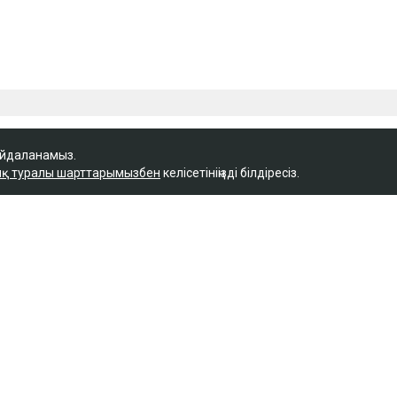
айдаланамыз.
қ туралы шарттарымызбен
келісетініңізді білдіресіз.