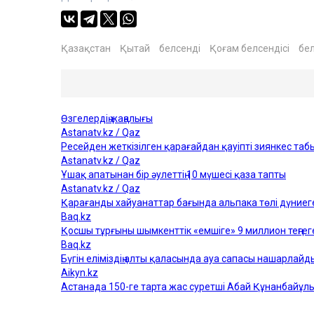
Қазақстан
Қытай
белсенді
Қоғам белсендісі
бе