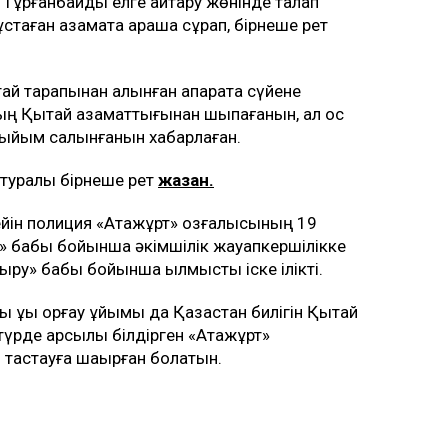
 Тұрғанбайды елге қайтару жөнінде талап
таған азаматқа араша сұрап, бірнеше рет
тай тарапынан алынған ақпаратқа сүйене
ң Қытай азаматтығынан шықпағанын, ал қос
тыйым салынғанын хабарлаған.
 туралы бірнеше рет
жазған.
йін полиция «Атажұрт» қозғалысының 19
ық» бабы бойынша әкімшілік жауапкершілікке
дыру» бабы бойынша қылмыстық іске ілікті.
 құқық қорғау ұйымы да Қазақстан билігін Қытай
үрде қарсылық білдірген «Атажұрт»
 тастауға шақырған болатын.