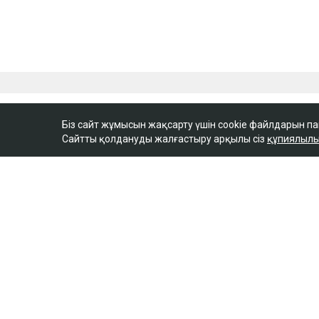
Біз сайт жұмысын жақсарту үшін cookie файлдарын п
Сайтты қолдануды жалғастыру арқылы сіз
құпиялылы