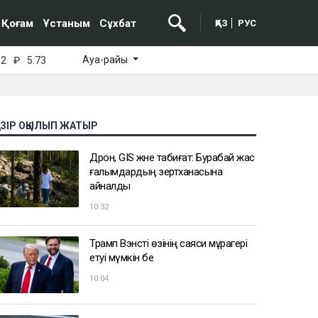
Қоғам
Ұстаным
Сұхбат
ҚАЗ
РУС
Ауа-райы
52
₽
5.73
АЗІР ОҚЫЛЫП ЖАТЫР
Дрон, GIS және табиғат: Бурабай жас
ғалымдардың зертханасына
айналды
10:32
Трамп Вэнсті өзінің саяси мұрагері
етуі мүмкін бе
10:04