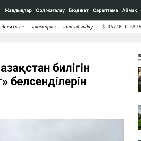
Жаңалықтар
Сол жағалау
Бюджет
Сараптама
Аймақ
адағы соғыс
#жемқорлық
#тағайындау
$
467.48
€
539.
Қ
 Қазақстан билігін
» белсенділерін