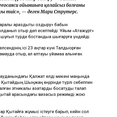
 геосаяси ойыншыға қолайсыз болғаны
 тиіс», — деген Мари Струтерс.
лтаралық араздықты қоздыру» бабын
қолданып отыр деп есептейді. Ұйым «Атажұрт»
 шұғыл түрде бостандыққа шығаруға үндейді.
сендінің ісі 23 қаңтар күні Талдықорған
амауда отыр, ал алтауы үйқамаққа алынған.
 ауданындағы Қалжат елді мекені маңында
ат Қытайдың Шыңжаң өңірінде түрлі себеппен
малған этникалық қазақтарды босатуды талап
н Қытай арасындағы визасыз режимді жою
р Қытайға жұмыс істеуге барып, кейін сол