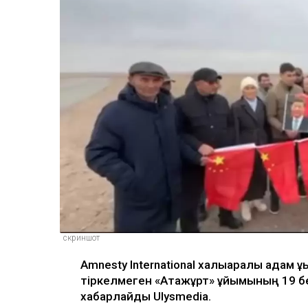
скриншот
Amnesty International халықаралық адам құ
тіркелмеген «Атажұрт» ұйымының 19 бе
хабарлайды Ulysmedia.