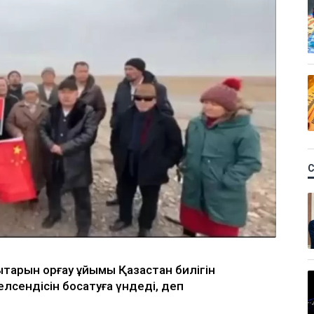
қықтарын қорғау ұйымы Қазақстан билігін
лсендісін босатуға үндеді, деп