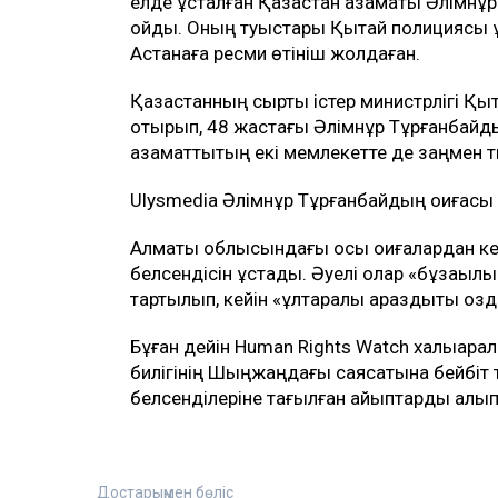
елде ұсталған Қазақстан азаматы Әлімнұр
қойды. Оның туыстары Қытай полициясы ұс
Астанаға ресми өтініш жолдаған.
Қазақстанның сыртқы істер министрлігі Қы
отырып, 48 жастағы Әлімнұр Тұрғанбайды
азаматтықтың екі мемлекетте де заңмен 
Ulysmedia Әлімнұр Тұрғанбайдың оқиғасы
Алматы облысындағы осы оқиғалардан ке
белсендісін ұстады. Әуелі олар «бұзақыл
тартылып, кейін «ұлтаралық араздықты қоз
Бұған дейін Human Rights Watch халықаралық
билігінің Шыңжаңдағы саясатына бейбіт т
белсенділеріне тағылған айыптарды алып
Достарыңмен бөліс