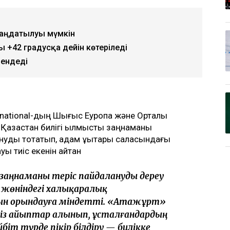
атаңдатылуы мүмкін
 +42 градусқа дейін көтеріледі
мендеді
rnational-дың Шығыс Еуропа және Орталық
Қазақстан билігі қылмыстық заңнаманы
ануды тоқтатып, адам құқықтары саласындағы
ы тиіс екенін айтқан
 заңнаманы теріс пайдалануды дереу
жөніндегі халықаралық
н орындауға міндетті. «Атажұрт»
зсіз айыптар алынып, ұсталғандардың
іт түрде пікір білдіру — билікке