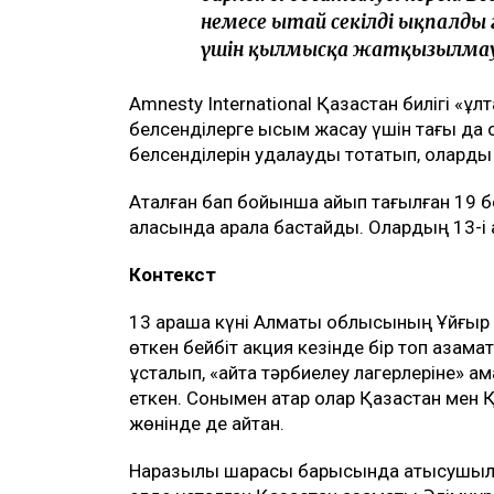
немесе Қытай секілді ықпалды
үшін қылмысқа жатқызылмауы
Amnesty International Қазақстан билігі «ұ
белсенділерге қысым жасау үшін тағы да 
белсенділерін қудалауды тоқтатып, оларды
Аталған бап бойынша айып тағылған 19 бел
қаласында қарала бастайды. Олардың 13-і қ
Контекст
13 қараша күні Алматы облысының Ұйғыр
өткен бейбіт акция кезінде бір топ азам
ұсталып, «қайта тәрбиелеу лагерлеріне» қа
еткен. Сонымен қатар олар Қазақстан ме
жөнінде де айтқан.
Наразылық шарасы барысында қатысушыла