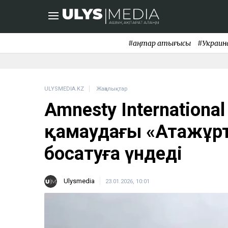
#қаңтар қақтығысы
#Украин
ULYSMEDIA.KZ
Жаңалықтар
Amnesty International
қамаудағы «Атажұрт
босатуға үндеді
Ulysmedia
23.01.2026, 10:01