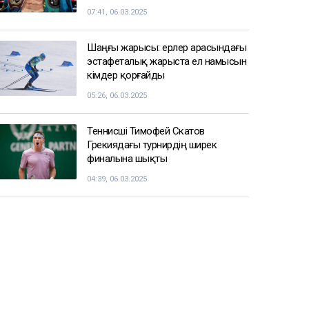
07:41, 06.03.2025
Шаңғы жарысы: ерлер арасындағы
эстафеталық жарыста ел намысын
кімдер қорғайды
05:26, 06.03.2025
Теннисші Тимофей Скатов
Грекиядағы турнирдің ширек
финалына шықты
04:39, 06.03.2025