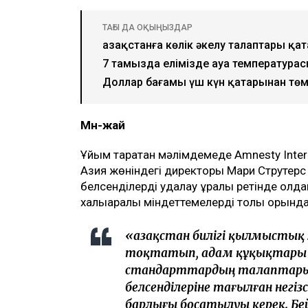
ТАҒЫ ДА ОҚЫҢЫЗДАР
Қазақстанға көлік әкелу талаптары қ
7 тамызда елімізде ауа температурасы
Доллар бағамы үш күн қатарынан тө
Мән-жай
Ұйым таратқан мәлімдемеде Amnesty Inte
Азия жөніндегі директоры Мари Струтерс 
белсенділерді қудалау құралы ретінде қолд
халықаралық міндеттемелерді толық орындау
«Қазақстан билігі қылмыстық
тоқтатып, адам құқықтары 
стандарттардың талаптары
белсенділеріне тағылған негі
барлығы босатылуы керек. Бейб