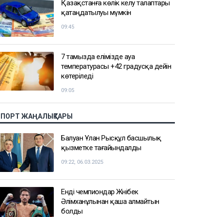
Қазақстанға көлік әкелу талаптары
қатаңдатылуы мүмкін
09:45
7 тамызда елімізде ауа
температурасы +42 градусқа дейін
көтеріледі
09:05
СПОРТ ЖАҢАЛЫҚТАРЫ
Балуан Ұлан Рысқұл басшылық
қызметке тағайындалды
09:22, 06.03.2025
Енді чемпиондар Жәнібек
Әлімханұлынан қаша алмайтын
болды