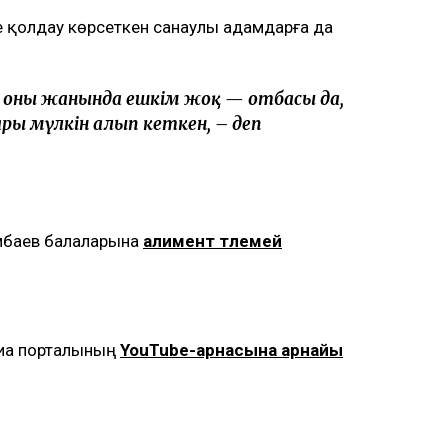
е қолдау көрсеткен санаулы адамдарға да
ір оның жанында ешкім жоқ — отбасы да,
ры мүлкін алып кеткен, – деп
імбаев балаларына
алимент төлемей
диа порталының
YouTube-арнасына арнайы