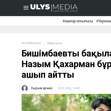
#қаңтар қақтығысы
#Украин
ULYSMEDIA.KZ
Жаңалықтар
Бишімбаевтың бақыл
Назым Қахарман бұр
ашып айтты
Сырым Қаржас
23.01.2026, 13:08