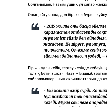
болғанымен, Назым үшін бұл сапар жанжа
Оның айтуынша, дәл бір жыл бұрын күйеу
- 2015 жылы оның басқа әйелме
қарамастан отбасымды сақта
жұмыс істейміз деп ойладым. 
жасадым. Кешіруге, ұмытуға
тырыстым. Өз-өзіме сенім жоғ
әйелмен байланысын үзбеді, –
Бір жылдан кейін, тергеу кезінде күйеуі
толық бетін ашқан. Назым Бишімбаевтың
хабарламаларының скриншоттарын да ж
- Екі жақта өмір сүрді. Көпші
Бұл жазбамен тек опасыздарды
келеді. Мұның соңы неге апарад