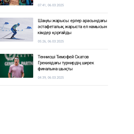
07:41, 06.03.2025
Шаңғы жарысы: ерлер арасындағы
эстафеталық жарыста ел намысын
кімдер қорғайды
05:26, 06.03.2025
Теннисші Тимофей Скатов
Грекиядағы турнирдің ширек
финалына шықты
04:39, 06.03.2025