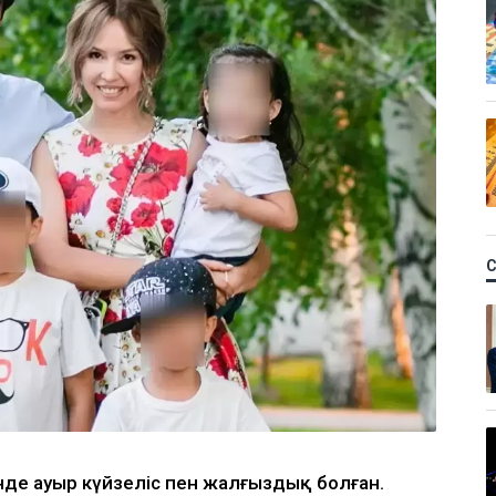
шінде ауыр күйзеліс пен жалғыздық болған.