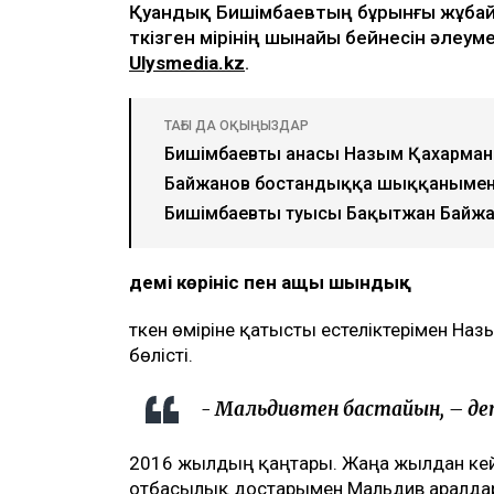
Қуандық Бишімбаевтың бұрынғы жұбай
өткізген өмірінің шынайы бейнесін әле
Ulysmedia.kz
.
ТАҒЫ ДА ОҚЫҢЫЗДАР
Бишімбаевтың анасы Назым Қахарманнан
Байжанов бостандыққа шыққанымен
Бишімбаевтың туысы Бақытжан Байж
Әдемі көрініс пен ащы шындық
Өткен өміріне қатысты естеліктерімен Н
бөлісті.
- Мальдивтен бастайын, – де
2016 жылдың қаңтары. Жаңа жылдан кей
отбасылық достарымен Мальдив аралдары