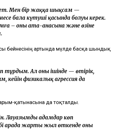
зет. Мен бір жаққа шықсам —
месе бала күтуші қасында болуы керек.
амға – оның ата-анасына және өзіне
.
асы бейнесінің артында мүлде басқа шындық
 тұрдым. Ал оның ішінде — өтірік,
, кейін физикалық агрессия да
қарым-қатынасына да тоқталды.
. Лауазымды адамдар көп
өбі арада жарты жыл өткенде оны