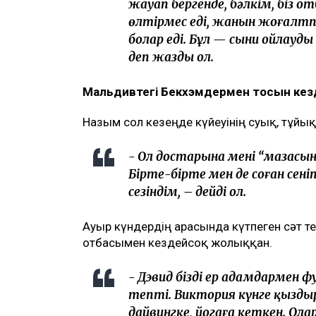
жауап бергенде, бәлкім, біз о
өлтірмес еді, жанын жоғалтпа
болар еді. Бұл — сыни ойлауды
деп жазды ол.
Мальдивтегі Бекхэмдермен тосын кез
Назым сол кезеңде күйеуінің суық, тұйық
- Ол достарына мені “мазасын
Бірте-бірте мен де соған сені
сезіндім, – дейді ол.
Ауыр күндердің арасында күтпеген сәт т
отбасымен кездейсоқ жолыққан.
- Дэвид біздің ер адамдармен 
тепті. Виктория күнге қызд
дайвингке, йогаға кеткен. Ол