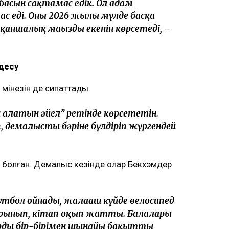
тбасын сақтамас едік. Ол адам
с еді. Оның 2026 жылы мүлде басқа
ң қаншалық маңызды екенін көрсетеді, –
десу
 мінезін де сипаттады.
 алатын әйел” ретінде көрсететін.
п, демалысты бәріне бүлдіріп жүргендей
е болған. Демалыс кезінде олар Бекхэмдер
футбол ойнады, жалаңаш күйде велосипед
ырынып, кітап оқып жатты. Балалары
ардың бір-бірімен шынайы бақытты