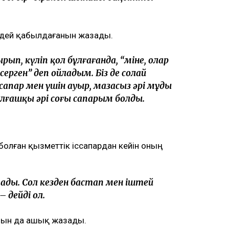
ндей қабылдағанын жазады.
ып, күліп қол бұлғағанда, “міне, олар
серген” деп ойладым. Біз де солай
сапар мен үшін ауыр, мазасыз әрі мұңды
лғашқы әрі соңғы сапарым болды.
олған қызметтік іссапардан кейін оның
ады. Сол кезден бастап мен іштей
 дейді ол.
ын да ашық жазады.