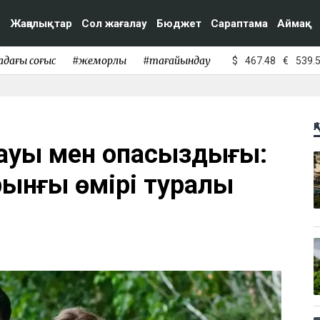
Жаңалықтар
Сол жағалау
Бюджет
Сараптама
Аймақ
адағы соғыс
#жемқорлық
#тағайындау
$
467.48
€
539.
Қ
ауы мен опасыздығы:
ынғы өмірі туралы