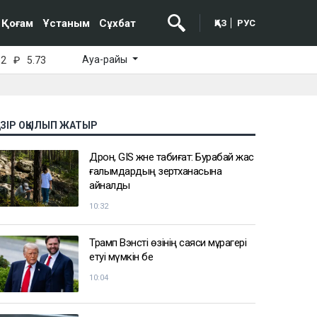
Қоғам
Ұстаным
Сұхбат
ҚАЗ
РУС
Ауа-райы
52
₽
5.73
АЗІР ОҚЫЛЫП ЖАТЫР
Дрон, GIS және табиғат: Бурабай жас
ғалымдардың зертханасына
айналды
10:32
Трамп Вэнсті өзінің саяси мұрагері
етуі мүмкін бе
10:04