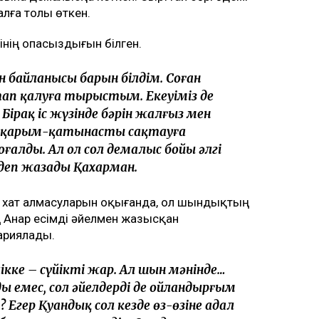
лға толы өткен.
інің опасыздығын білген.
н байланысы барын білдім. Соған
п қалуға тырыстым. Екеуіміз де
Бірақ іс жүзінде бәрін жалғыз мен
, қарым-қатынасты сақтауға
алды. Ал ол сол демалыс бойы әлгі
 деп жазады Қахарман.
нің хат алмасуларын оқығанда, ол шындықтың
 Анар есімді әйелмен жазысқан
ариялады.
лікке – сүйікті жар. Ал шын мәнінде…
 емес, сол әйелдерді де ойландырғым
ы? Егер Қуандық сол кезде өз-өзіне адал