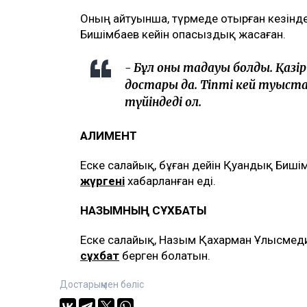
Оның айтуынша, түрмеде отырған кезінд
Бишімбаев кейін опасыздық жасаған.
- Бұл оның таңдауы болды. Қаз
достары да. Тіпті кей туыста
түйіндеді ол.
АЛИМЕНТ
Еске салайық, бұған дейін Қуандық Биш
жүргені
хабарланған еді.
НАЗЫМНЫҢ СҰХБАТЫ
Еске салайық, Назым Қахарман Ұлысме
сұхбат
берген болатын.
Достарыңмен бөліс