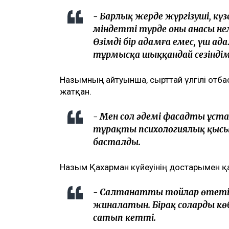
- Барлық жерде жүргізуші, кү
міндетті түрде оның анасы не
Өзімді бір адамға емес, үш ад
тұрмысқа шыққандай сезіндім
Назымның айтуынша, сырттай үлгілі отб
жатқан.
- Мен сол әдемі фасадты ұстап
тұрақты психологиялық қысым
басталды.
Назым Қахарман күйеуінің достарымен 
- Салтанатты тойлар өтетін
жиналатын. Бірақ солардың к
сатып кетті.