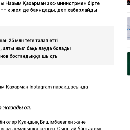
ы Назым Қахарман экс-министрмен бірге
уметтік желіде баяндады, деп хабарлайды
 25 млн теңге талап етті
, алты жыл бақылауда болады
анов бостандыққа шықты
азым Қахарман Instagram парақшасында
п жазады ол.
ін олар Қуандық Бишімбаевпен және
на демалысқа кеткен. Сырттай бәрі әдемі