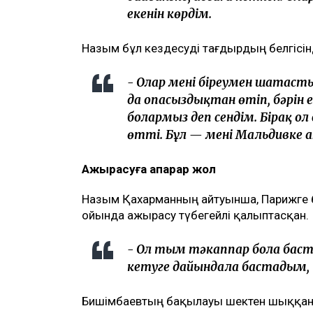
екенін көрдім.
Назым бұл кездесуді тағдырдың белгісі
- Олар мені біреумен шатастыр
да опасыздықтан өтіп, бәрін ең
болармыз деп сендім. Бірақ ол 
өтті. Бұл — менің Мальдивке а
Ажырасуға апарар жол
Назым Қахарманның айтуынша, Парижге б
ойында ажырасу түбегейлі қалыптасқан.
- Ол тым тәкаппар бола баст
кетуге дайындала бастадым, –
Бишімбаевтың бақылауы шектен шыққан