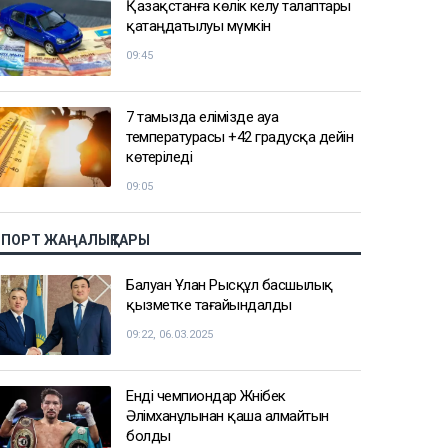
Қазақстанға көлік әкелу талаптары
қатаңдатылуы мүмкін
09:45
7 тамызда елімізде ауа
температурасы +42 градусқа дейін
көтеріледі
09:05
СПОРТ ЖАҢАЛЫҚТАРЫ
Балуан Ұлан Рысқұл басшылық
қызметке тағайындалды
09:22, 06.03.2025
Енді чемпиондар Жәнібек
Әлімханұлынан қаша алмайтын
болды