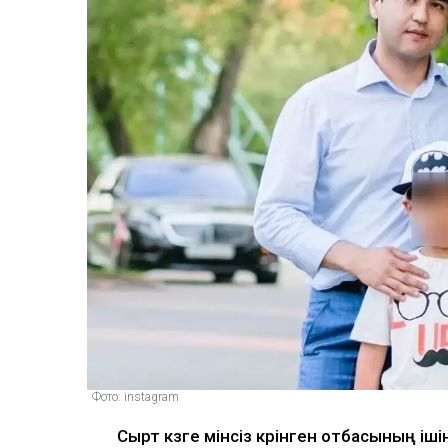
Фото: instagram
Сырт көзге мінсіз көрінген отбасының і