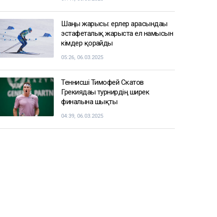
Шаңғы жарысы: ерлер арасындағы
эстафеталық жарыста ел намысын
кімдер қорғайды
05:26, 06.03.2025
Теннисші Тимофей Скатов
Грекиядағы турнирдің ширек
финалына шықты
04:39, 06.03.2025