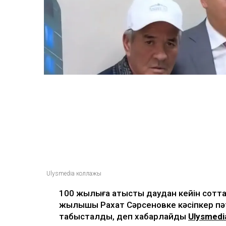
Ulysmedia коллажы
100 жылқыға қатысты даудан кейін соттал
жылқышы Рахат Сәрсеновке кәсіпкер пә
табысталды, деп хабарлайды
Ulysmedi