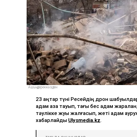
Ашық дереккөзден
23 қаңтар түні Ресейдің дрон шабуыл
адам қаза тауып, тағы бес адам жараланд
тәулікке жуық жалғасып, жеті адам ауру
хабарлайды
Ulysmedia.kz
.