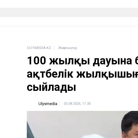
ULYSMEDIA.KZ
Жаңалықтар
100 жылқы дауына 
ақтөбелік жылқышыға
сыйлады
Ulysmedia
05.08.2026, 11:30