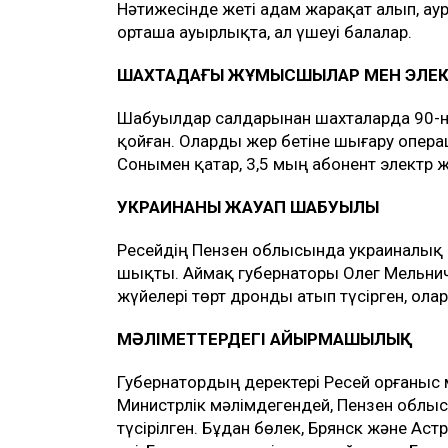
Нәтижесінде жеті адам жарақат алып, ауру
орташа ауырлықта, ал үшеуі балалар.
ШАХТАДАҒЫ ЖҰМЫСШЫЛАР МЕН ЭЛЕК
Шабуылдар салдарынан шахталарда 90-
қойған. Оларды жер бетіне шығару опера
Сонымен қатар, 3,5 мың абонент электр 
УКРАИНАНЫҢ ЖАУАП ШАБУЫЛЫ
Ресейдің Пензен облысында украиналық
шықты. Аймақ губернаторы Олег Мельнич
жүйелері төрт дронды атып түсірген, олар
МӘЛІМЕТТЕРДЕГІ АЙЫРМАШЫЛЫҚ
Губернатордың деректері Ресей Қорғаныс 
Министрлік мәлімдегендей, Пензен облыс
түсірілген. Бұдан бөлек, Брянск және Ас