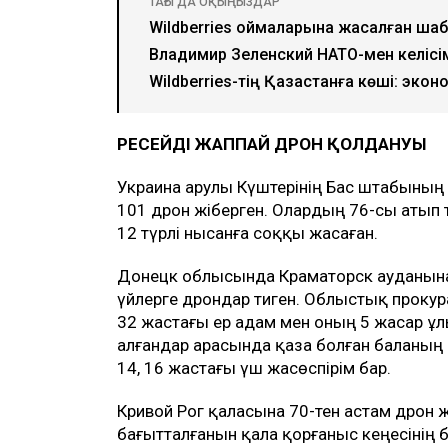
ТАҒЫ ДА ОҚЫҢЫЗДАР
Wildberries қоймаларына жасалған шаб
Владимир Зеленский НАТО-мен келісім
Wildberries-тің Қазақстанға көші: экон
РЕСЕЙДІҢ ЖАППАЙ ДРОН ҚОЛДАНУЫ
Украина Қарулы Күштерінің Бас штабының 
101 дрон жіберген. Олардың 76-сы атып т
12 түрлі нысанға соққы жасаған.
Донецк облысында Краматорск ауданына 
үйлерге дрондар тиген. Облыстық проку
32 жастағы ер адам мен оның 5 жасар ұлы
алғандар арасында қаза болған баланың а
14, 16 жастағы үш жасөспірім бар.
Кривой Рог қаласына 70-тен астам дрон
бағытталғанын қала қорғаныс кеңесінің 