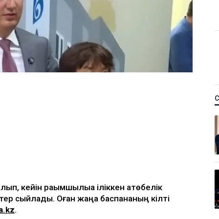
ып, кейін рақымшылыққа іліккен ақтөбелік
тер сыйлады. Оған жаңа баспананың кілті
a.kz
.