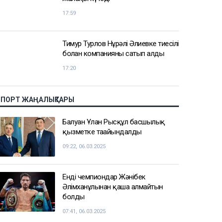
17:59
Тимур Турлов Нұрәлі Әлиевке тиесілі
болған компанияны сатып алды
17:20
СПОРТ ЖАҢАЛЫҚТАРЫ
Балуан Ұлан Рысқұл басшылық
қызметке тағайындалды
09:22, 06.03.2025
Енді чемпиондар Жәнібек
Әлімханұлынан қаша алмайтын
болды
07:41, 06.03.2025