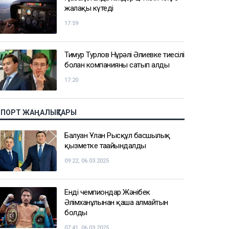
жалақы күтеді
17:59
Тимур Турлов Нұрәлі Әлиевке тиесілі
болған компанияны сатып алды
17:20
СПОРТ ЖАҢАЛЫҚТАРЫ
Балуан Ұлан Рысқұл басшылық
қызметке тағайындалды
09:22, 06.03.2025
Енді чемпиондар Жәнібек
Әлімханұлынан қаша алмайтын
болды
07:41, 06.03.2025