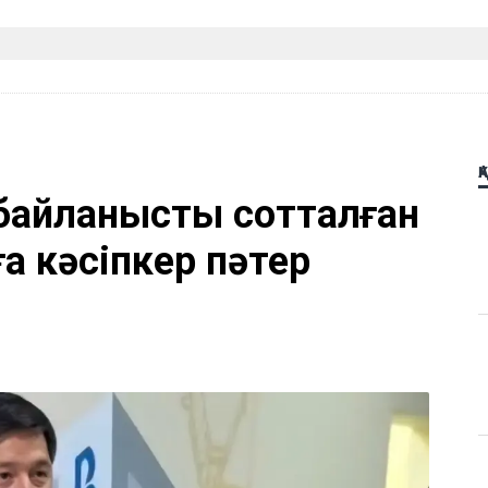
Қ
байланысты сотталған
 кәсіпкер пәтер