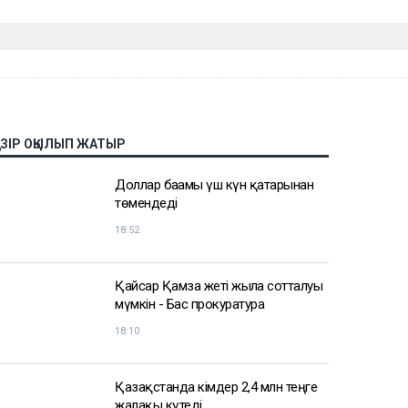
АЗІР ОҚЫЛЫП ЖАТЫР
Доллар бағамы үш күн қатарынан
төмендеді
18:52
Қайсар Қамза жеті жылға сотталуы
мүмкін - Бас прокуратура
18:10
Қазақстанда кімдер 2,4 млн теңге
жалақы күтеді