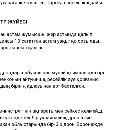
ханаға жеткізілген: төртеуі ересек, жағдайы
ТР ЖҮЙЕСІ
нан астам жұмысшы жер астында қалып
циясы 10 сағаттан астам уақытқа созылды.
жарығынсыз қалған.
 дрондар шабуылынан мұнай қоймасында өрт
енконың айтуынша, ресейлік әуе қорғаныс
дың бірінің құлауынан өрт басталған.
министрлігінің ақпаратымен сәйкес келмейді.
ы үстінде тек бір украиналық дрон атып
трахан облыстарында бір-бір дрон, Воронежде