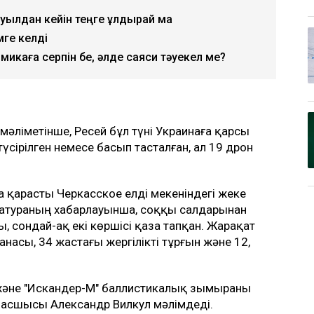
уылдан кейін теңге құлдырай ма
ге келді
омикаға серпін бе, әлде саяси тәуекел ме?
мәліметінше, Ресей бұл түні Украинаға қарсы
үсірілген немесе басып тасталған, ал 19 дрон
қарасты Черкасское елді мекеніндегі жеке
ратураның хабарлауынша, соққы салдарынан
, сондай-ақ екі көршісі қаза тапқан. Жарақат
насы, 34 жастағы жергілікті тұрғын және 12,
 және "Искандер-М" баллистикалық зымыраны
басшысы Александр Вилкул мәлімдеді.