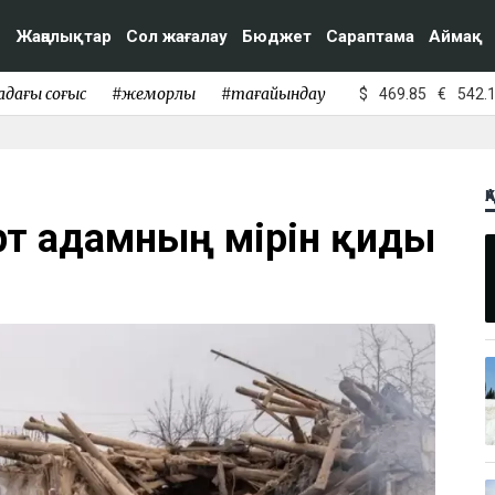
Жаңалықтар
Сол жағалау
Бюджет
Сараптама
Аймақ
адағы соғыс
#жемқорлық
#тағайындау
$
469.85
€
542.
Қ
рт адамның өмірін қиды