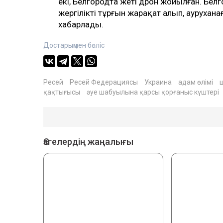
екі, Белгородта жеті дрон жойылған. Бе
жергілікті тұрғын жарақат алып, аурухана
хабарлады.
Достарыңмен бөліс
Ресей
Ресей Федерациясы
Украина
адам өлімі
қақтығысы
әуе шабуылына қарсы қорғаныс күштері