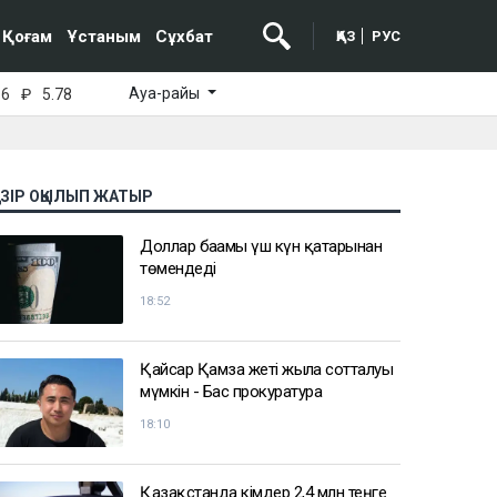
Қоғам
Ұстаным
Сұхбат
ҚАЗ
РУС
Ауа-райы
16
₽
5.78
АЗІР ОҚЫЛЫП ЖАТЫР
Доллар бағамы үш күн қатарынан
төмендеді
18:52
Қайсар Қамза жеті жылға сотталуы
мүмкін - Бас прокуратура
18:10
Қазақстанда кімдер 2,4 млн теңге