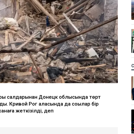
дары салдарынан Донецк облысында төрт
ы. Кривой Рог қаласында да соққылар бір
ханаға жеткізілді, деп