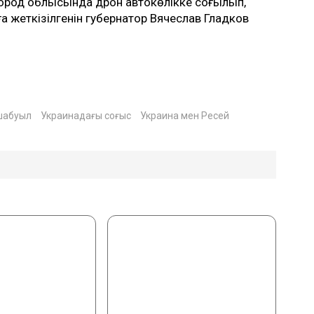
лгород облысында дрон автокөлікке соғылып,
ға жеткізілгенін губернатор Вячеслав Гладков
шабуыл
Украинадағы соғыс
Украина мен Ресей