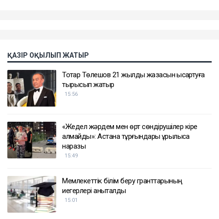
ҚАЗІР ОҚЫЛЫП ЖАТЫР
Тоқтар Төлешов 21 жылдық жазасын қысқартуға
тырысып жатыр
15:56
«Жедел жәрдем мен өрт сөндірушілер кіре
алмайды»: Астана тұрғындары құрылысқа
наразы
15:49
Мемлекеттік білім беру гранттарының
иегерлері анықталды
15:01