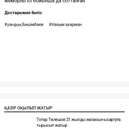
жемқорлық ісі бойынша да сотталған.
Достарыңмен бөліс
Қуандық Бишімбаев
Назым Қахарман
ҚАЗІР ОҚЫЛЫП ЖАТЫР
Тоқтар Төлешов 21 жылдық жазасын қысқартуға
тырысып жатыр