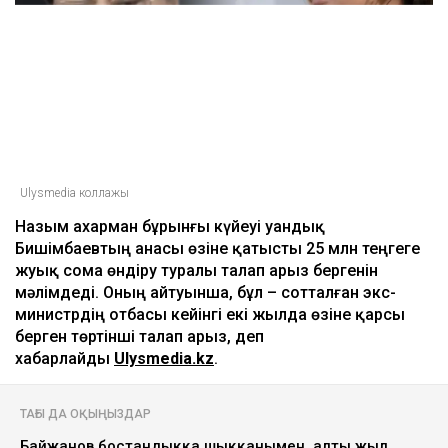
Ulysmedia коллажы
Назым Қахарман бұрынғы күйеуі Қуандық
Бишімбаевтың анасы өзіне қатысты 25 млн теңгеге
жуық сома өндіру туралы талап арыз бергенін
мәлімдеді. Оның айтуынша, бұл – сотталған экс-
министрдің отбасы кейінгі екі жылда өзіне қарсы
берген төртінші талап арыз, деп
хабарлайды
Ulysmedia.kz
.
ТАҒЫ ДА ОҚЫҢЫЗДАР
Байжанов бостандыққа шыққанымен, алты жыл