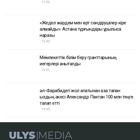
15:56
«Жедел жәрдем мен өрт сөндірушілер кіре
алмайды»: Астана тұрғындары құрылысқа
наразы
15:49
Мемлекеттік білім беру гранттарының
иегерлері анықталды
15:01
әл-Фарабидегі жол апатынан қаза тапқан
қыздың әкесі Александр Пактан 100 млн теңге
талап етті
14:50