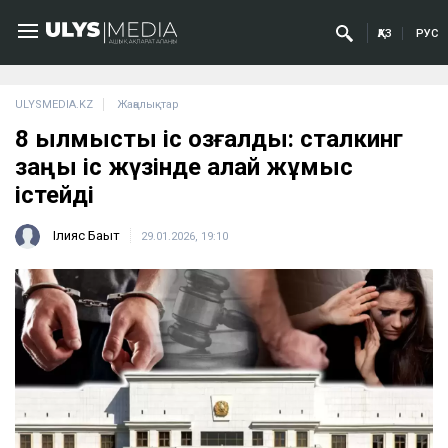
ҚАЗ
РУС
ULYSMEDIA.KZ
Жаңалықтар
8 қылмыстық іс қозғалды: сталкинг
заңы іс жүзінде қалай жұмыс
істейді
Ілияс Бақыт
29.01.2026, 19:10