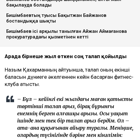
бақылауда болады
Бишімбаевтың туысы Бақытжан Байжанов
бостандыққа шықты
Бишімбаев ісі арқылы танылған Айжан Аймағанова
прокуратурадағы қызметінен кетті
Арада бірнеше жыл өткен соң талап қойылды
Назым Қахарманның айтуынша, талап оның екінші
баласын дүниеге әкелгеннен кейін басқарған фитнес-
клубқа қатысты.
– Бұл – кейінгі екі жылдағы маған қатысты
төртінші талап арыз, бірақ бұрынғы
енемнің берген алғашқы арызы. Осы уақыт
ішінде мен тек бір талап арыз бердім. Ол –
ата-ана құқығынан айыру туралы. Меніңше,
олардың түсінігінде бәріне мен кінәлімін: