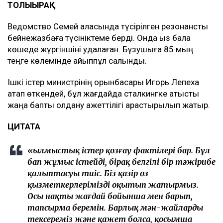
ТОЛЫҒЫРАҚ
Ведомство Семей қаласында түсірілген резонансты
бейнежазбаға түсініктеме берді. Онда қыз бала
көшеде жүргіншіні қудалаған. Бұзушыға 85 мың
теңге көлемінде айыппұл салынды.
Ішкі істер министрінің орынбасары Игорь Лепеха
атап өткендей, бұл жағдайда сталкингке қатысты
жаңа бапты қолдану қажеттілігі қарастырылып жатыр.
ЦИТАТА
«Қылмыстық істер қозғау фактілері бар. Бұл
бап жұмыс істейді, бірақ белгілі бір тәжірибе
қалыптасуы тиіс. Біз қазір өз
қызметкерлерімізді оқытып жатырмыз.
Осы нақты жағдай бойынша мен барып,
тапсырма беремін. Барлық мән-жайларды
тексереміз және қажет болса, қосымша