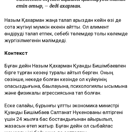
етіп отыр, – деді Қахарман.
Назым Қахарман жаңа талап арыздан кейін өзі де
сотқа жүгінуі мүмкін екенін айтты. Ол алимент
өндіруді талап етпек, себебі төлемдер толық көлемде
жүргізілмегенін мәлімдеді.
Контекст
Бұған дейін Назым Қахарман Қуандық Бишімбаевпен
бірге тұрған кезеңі туралы айтып берген. Оның
сөзінше, некеде болған кезінде ол күйеуінің
опасыздығына, бақылауына, психологиялық қысымына
және физикалық агрессиясына тап болған.
Еске салайық, бұрынғы ұлттық экономика министрі
Қуандық Бишімбаев Салтанат Нүкенованы өлтіргені
үшін 24 жылға бас бостандығынан айырылып,
жазасын өтеп жатыр. Бұған дейін ол сыбайлас