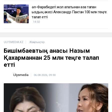
әл-Фарабидегі жол апатынан қаза тапқан
қыздың әкесі Александр Пактан 100 млн теңге
талап етті
14:50
ULYSMEDIA.KZ
Жаңалықтар
Бишімбаевтың анасы Назым
Қахарманнан 25 млн теңге талап
етті
Ulysmedia
06.08.2026, 09:30