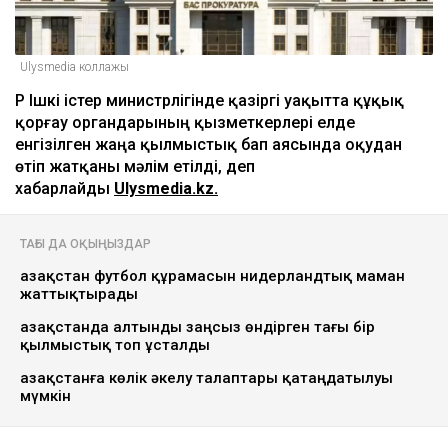
Ulysmedia коллажы
ҚР Ішкі істер министрлігінде қазіргі уақытта құқық
қорғау органдарының қызметкерлері елде
енгізілген жаңа қылмыстық бап аясында оқудан
өтіп жатқаны мәлім етілді, деп
хабарлайды
Ulysmedia.kz.
ТАҒЫ ДА ОҚЫҢЫЗДАР
Қазақстан футбол құрамасын нидерландтық маман
жаттықтырады
Қазақстанда алтынды заңсыз өндірген тағы бір
қылмыстық топ ұсталды
Қазақстанға көлік әкелу талаптары қатаңдатылуы
мүмкін