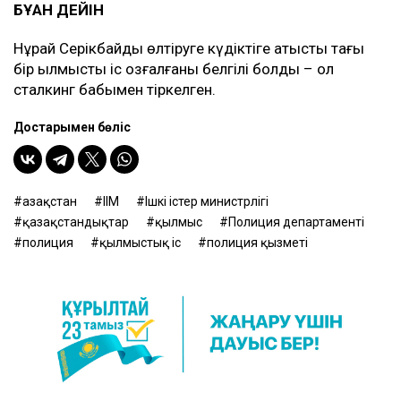
БҰҒАН ДЕЙІН
Нұрай Серікбайды өлтіруге күдіктіге қатысты тағы
бір қылмыстық іс қозғалғаны белгілі болды – ол
сталкинг бабымен тіркелген.
Достарыңмен бөліс
Қазақстан
ІІМ
Ішкі істер министрлігі
қазақстандықтар
қылмыс
Полиция департаменті
полиция
қылмыстық іс
полиция қызметі