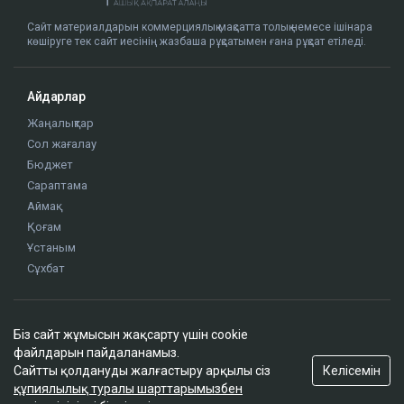
Сайт материалдарын коммерциялық мақсатта толық немесе ішінара
көшіруге тек сайт иесінің жазбаша рұқсатымен ғана рұқсат етіледі.
Айдарлар
Жаңалықтар
Сол жағалау
Бюджет
Сараптама
Аймақ
Қоғам
Ұстаным
Сұхбат
Редакция
Біз сайт жұмысын жақсарту үшін cookie
Жоба туралы
файлдарын пайдаланамыз.
Сайт ережелері
Келісемін
Сайтты қолдануды жалғастыру арқылы сіз
Сайттағы жарнама
құпиялылық туралы шарттарымызбен