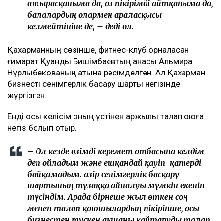
ажырасқаныма да, өз пікірімді айтқаныма да,
балалардың олармен араласқысы
келмейтініне де, – деді ол.
Қахарманның сөзінше, фитнес-клуб орналасқан
ғимарат Қуандық Бишімбаевтың анасы Альмира
Нұрлыбекованың атына рәсімделген. Ал Қахарман
бизнесті сенімгерлік басқару шарты негізінде
жүргізген.
Енді осы келісім оның үстінен қаржылық талап қоюға
негіз болып отыр.
– Ол кезде өзімді керемет отбасына келдім
деп ойладым және ешқандай қауіп-қатерді
байқамадым. Қазір сенімгерлік басқару
шартының тұзаққа айналуы мүмкін екенін
түсіндім. Арада бірнеше жыл өткен соң
менен талап қоюшылардың пікірінше, осы
бизнестен түскен ақшаны қайтаруды талап