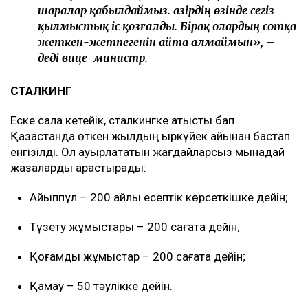
шаралар қабылдаймыз. Қазірдің өзінде сегіз
қылмыстық іс қозғалды. Бірақ олардың сотқа
жеткен-жетпегенін айта алмаймын», –
деді вице-министр.
СТАЛКИНГ
Еске сала кетейік, сталкингке қатысты бап
Қазақстанда өткен жылдың қыркүйек айынан бастап
енгізілді. Ол ауырлататын жағдайларсыз мынадай
жазаларды қарастырады:
Айыппұл – 200 айлық есептік көрсеткішке дейін;
Түзету жұмыстары – 200 сағатқа дейін;
Қоғамдық жұмыстар – 200 сағатқа дейін;
Қамау – 50 тәулікке дейін.