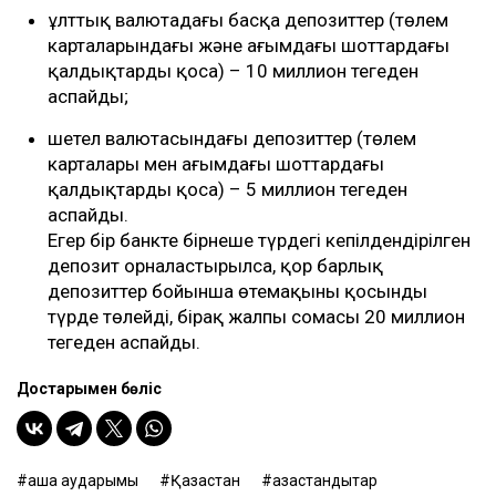
ұлттық валютадағы басқа депозиттер (төлем
карталарындағы және ағымдағы шоттардағы
қалдықтарды қоса) – 10 миллион теңгеден
аспайды;
шетел валютасындағы депозиттер (төлем
карталары мен ағымдағы шоттардағы
қалдықтарды қоса) – 5 миллион теңгеден
аспайды.
Егер бір банкте бірнеше түрдегі кепілдендірілген
депозит орналастырылса, қор барлық
депозиттер бойынша өтемақыны қосынды
түрде төлейді, бірақ жалпы сомасы 20 миллион
теңгеден аспайды.
Достарыңмен бөліс
ақша аударымы
Қазақстан
қазақстандықтар