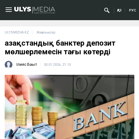
ҚАЗ
РУС
ULYSMEDIA.KZ
Жаңалықтар
Қазақстандық банктер депозит
мөлшерлемесін тағы көтерді
Ілияс Бақыт
30.01.2026, 21:10