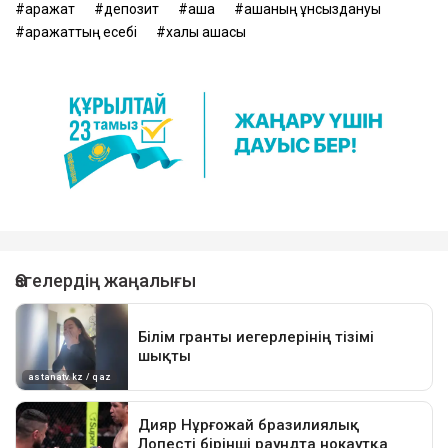
қаражат
депозит
ақша
ақшаның құнсыздануы
қаражаттың есебі
халық ақшасы