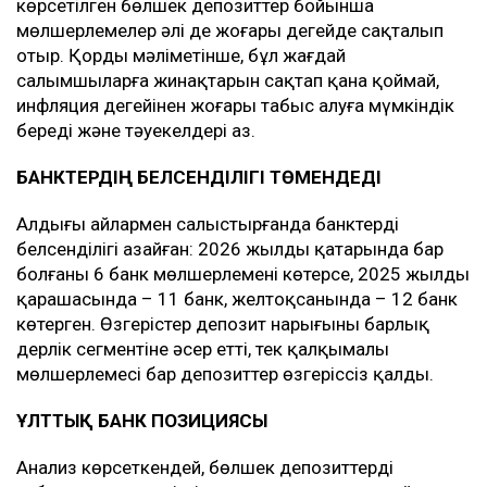
көрсетілген бөлшек депозиттер бойынша
мөлшерлемелер әлі де жоғары деңгейде сақталып
отыр. Қордың мәліметінше, бұл жағдай
салымшыларға жинақтарын сақтап қана қоймай,
инфляция деңгейінен жоғары табыс алуға мүмкіндік
береді және тәуекелдері аз.
БАНКТЕРДІҢ БЕЛСЕНДІЛІГІ ТӨМЕНДЕДІ
Алдыңғы айлармен салыстырғанда банктердің
белсенділігі азайған: 2026 жылдың қаңтарында бар
болғаны 6 банк мөлшерлемені көтерсе, 2025 жылдың
қарашасында – 11 банк, желтоқсанында – 12 банк
көтерген. Өзгерістер депозит нарығының барлық
дерлік сегментіне әсер етті, тек қалқымалы
мөлшерлемесі бар депозиттер өзгеріссіз қалды.
ҰЛТТЫҚ БАНК ПОЗИЦИЯСЫ
Анализ көрсеткендей, бөлшек депозиттердің