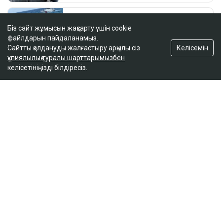
Біз сайт жұмысын жақсарту үшін cookie
файлдарын пайдаланамыз.
Келісемін
Сайтты қолдануды жалғастыру арқылы сіз
құпиялылық туралы шарттарымызбен
келісетініңізді білдіресіз.
ҚАЗІР ОҚЫЛЫП ЖАТЫР
Қазақстанда бір тәулікте үш орман өрті шықты
11:08