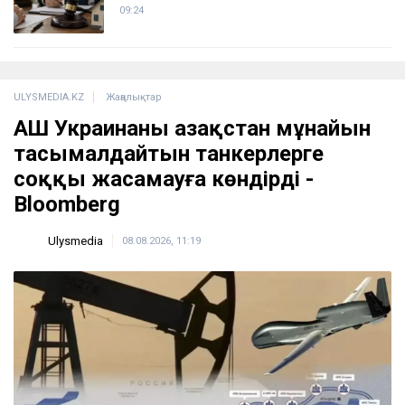
09:24
ULYSMEDIA.KZ
Жаңалықтар
АҚШ Украинаны Қазақстан мұнайын
тасымалдайтын танкерлерге
соққы жасамауға көндірді -
Bloomberg
Ulysmedia
08.08.2026, 11:19