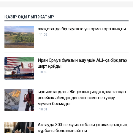
ҚАЗІР ОҚЫЛЫП ЖАТЫР
Қазақстанда бір тәулікте үш орман өрті шықты
11:08
Иран Ормуз бұғазын ашу үшін АҚШ-қа бірқатар
шарт қойды
10:30
Қырғызстандағы Жеңіс шыңында қаза тапқан
ресейлік әйелдің денесін төменге түсіру
мүмкін болмады
10:01
Ақтауда 300-ге жуық отбасы ірі алаяқтықтың
құрбаны болғанын айтты