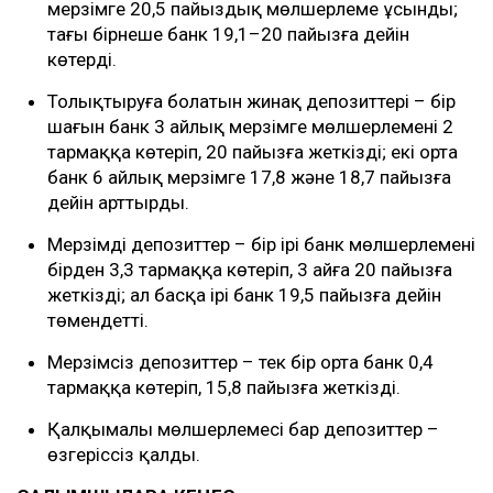
мерзімге 20,5 пайыздық мөлшерлеме ұсынды;
тағы бірнеше банк 19,1–20 пайызға дейін
көтерді.
Толықтыруға болатын жинақ депозиттері – бір
шағын банк 3 айлық мерзімге мөлшерлемені 2
тармаққа көтеріп, 20 пайызға жеткізді; екі орта
банк 6 айлық мерзімге 17,8 және 18,7 пайызға
дейін арттырды.
Мерзімді депозиттер – бір ірі банк мөлшерлемені
бірден 3,3 тармаққа көтеріп, 3 айға 20 пайызға
жеткізді; ал басқа ірі банк 19,5 пайызға дейін
төмендетті.
Мерзімсіз депозиттер – тек бір орта банк 0,4
тармаққа көтеріп, 15,8 пайызға жеткізді.
Қалқымалы мөлшерлемесі бар депозиттер –
өзгеріссіз қалды.