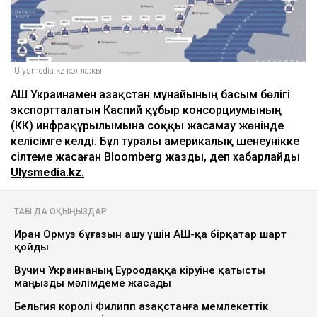
Ulysmedia.kz коллажы
АҚШ Украинамен Қазақстан мұнайының басым бөлігі
экспортталатын Каспий құбыр консорциумының
(КҚК) инфрақұрылымына соққы жасамау жөнінде
келісімге келді. Бұл туралы америкалық шенеунікке
сілтеме жасаған Bloomberg жазды, деп хабарлайды
Ulysmedia.kz.
ТАҒЫ ДА ОҚЫҢЫЗДАР
Иран Ормуз бұғазын ашу үшін АҚШ-қа бірқатар шарт
қойды
Вучич Украинаның Еуроодаққа кіруіне қатысты
маңызды мәлімдеме жасады
Бельгия королі Филипп Қазақстанға мемлекеттік