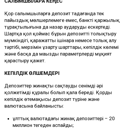
САЛЫМШЫЛАРҒА КЕҢЕС
Қор салымшыларға депозит таңдағанда тек
пайыздық мөлшерлемеге емес, банктің қаржылық
тұрақтылығына да назар аударуды ескертеді.
Шартқа қол қоймас бұрын депозитті толықтыру
мүмкіндігі, қаражатты ішінара немесе толық алу
тәртібі, мерзімін ұзарту шарттары, кепілдік көлемі
және басқа да маңызды параметрлерді мұқият
қарастыру қажет.
КЕПІЛДІК ӨЛШЕМДЕРІ
Депозиттер жинақты сақтаудың сенімді әрі
қолжетімді құралы болып қала береді. Қордың
кепілдік өтемақысы депозит түріне және
валютасына байланысты:
ұлттық валютадағы жинақ депозиттері – 20
миллион теңгеден аспайды;