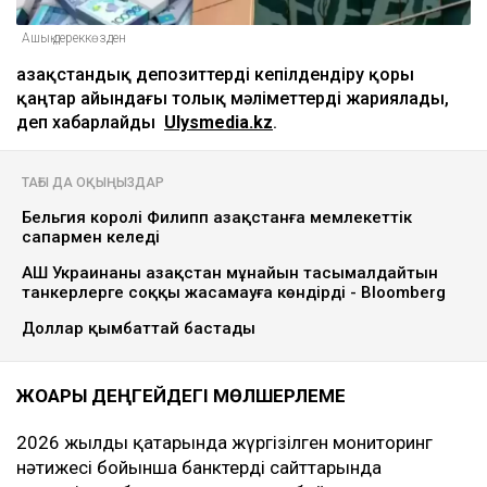
Ашық дереккөзден
Қазақстандық депозиттерді кепілдендіру қоры
қаңтар айындағы толық мәліметтерді жариялады,
деп хабарлайды
Ulysmedia.kz
.
ТАҒЫ ДА ОҚЫҢЫЗДАР
Бельгия королі Филипп Қазақстанға мемлекеттік
сапармен келеді
АҚШ Украинаны Қазақстан мұнайын тасымалдайтын
танкерлерге соққы жасамауға көндірді - Bloomberg
Доллар қымбаттай бастады
ЖОҒАРЫ ДЕҢГЕЙДЕГІ МӨЛШЕРЛЕМЕ
2026 жылдың қаңтарында жүргізілген мониторинг
нәтижесі бойынша банктердің сайттарында