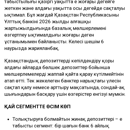
табыстылығы қазіргі уақытта ең жоғары деңгейге
жеткен және алдағы уақытта осы деңгейде сақталуы
ықтимал. Бұл жағдай Қазақстан Республикасының
Ұлттық банкінің 2026 жылдың алғашқы
жартыжылдығында базалық мөлшерлемені
өзгертпеу ықтималдығы жоғары деген
ұстанымымен байланысты. Келесі шешім 6
наурызда жарияланбақ.
Қазақстандық депозиттерді кепілдендіру қоры
алдағы айларда бөлшек депозиттер бойынша
мөлшерлемелерді жаппай қайта қарау күтілмейтінін
атап өтті. Тек жекелеген банктер нарықтағы үлесін
сақтап қалу немесе арттыру мақсатында, сондай-ақ
шығындарын басқару үшін өзгерістер енгізуі мүмкін.
ҚАЙ СЕГМЕНТТЕ ӨСІМ КӨП
Толықтыруға болмайтын жинақ депозиттері – ең
табысты сегмент: бір шағын банк 6 айлық