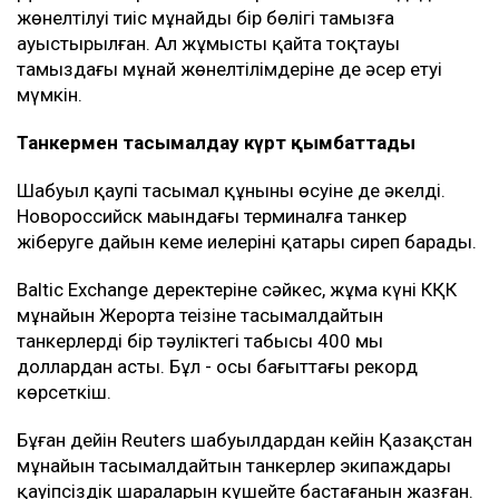
жөнелтілуі тиіс мұнайдың бір бөлігі тамызға
ауыстырылған. Ал жұмыстың қайта тоқтауы
тамыздағы мұнай жөнелтілімдеріне де әсер етуі
мүмкін.
Танкермен тасымалдау күрт қымбаттады
Шабуыл қаупі тасымал құнының өсуіне де әкелді.
Новороссийск маңындағы терминалға танкер
жіберуге дайын кеме иелерінің қатары сиреп барады.
Baltic Exchange деректеріне сәйкес, жұма күні КҚК
мұнайын Жерорта теңізіне тасымалдайтын
танкерлердің бір тәуліктегі табысы 400 мың
доллардан асты. Бұл - осы бағыттағы рекорд
көрсеткіш.
Бұған дейін Reuters шабуылдардан кейін Қазақстан
мұнайын тасымалдайтын танкерлер экипаждары
қауіпсіздік шараларын күшейте бастағанын жазған.