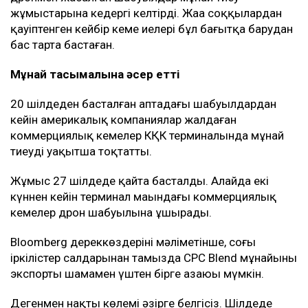
жұмыстарына кедергі келтірді. Жаңа соққылардан
қауіптенген кейбір кеме иелері бұл бағытқа барудан
бас тарта бастаған.
Мұнай тасымалына әсер етті
20 шілдеден басталған аптадағы шабуылдардан
кейін америкалық компаниялар жалдаған
коммерциялық кемелер КҚК терминалында мұнай
тиеуді уақытша тоқтатты.
Жұмыс 27 шілдеде қайта басталды. Алайда екі
күннен кейін терминал маңындағы коммерциялық
кемелер дрон шабуылына ұшырады.
Bloomberg дереккөздерінің мәліметінше, соңғы
іркілістер салдарынан тамызда CPC Blend мұнайының
экспорты шамамен үштен бірге азаюы мүмкін.
Дегенмен нақты көлемі әзірге белгісіз. Шілдеде