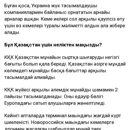
Бұған қоса, Украина жүк тасымалдаушы
компаниялармен байланыс орнататын арнайы
арналар ашқан. Кеме иелері сол арқылы қауіпсіз өту
үшін өз кемелері туралы мәліметті алдын ала жібере
алады.
Бұл Қазақстан үшін неліктен маңызды?
КҚК Қазақстан мұнайын сыртқа шығарудың негізгі
бағыты болып қала береді. Қазақстан әзірге мұндай
көлемдегі мұнайды басқа бағыттар арқылы
тасымалдай алмайды.
КҚК жүйесі арқылы әлемдік мұнайдың шамамен 2
пайызы тасымалданады. Оның едәуір бөлігі
Еуропадағы сатып алушыларға жөнелтіледі.
Кейінгі апталарда терминал маңындағы жағдай күрт
шиеленісті. Новороссийск маңындағы кемелерге
дронмен жасалған шабуылдар мұнай тиеу