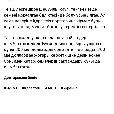
Теңізшілерге дрон шабуылы қаупі төнген кезде
кеменің қорғалған бөліктерінде болу ұсынылған. Ал
кеме иелеріне Қара теңіз порттарына кірмес бұрын
қауіп-қатерді мұқият бағалау керектігі ескертілген.
Танкер жалдау ақысы да апта сайын дерлік
қымбаттап келеді. Бұған дейін оның бір тәуліктегі
құны 200 мың доллардан сәл асатын деңгейден 300
мың доллардан жоғары көрсеткішке дейін өскен.
Сонымен қатар, кемелерді сақтандыру құны да
қымбаттаған.
Достарыңмен бөліс
мұнай
Қазақстан
АҚШ
Украина