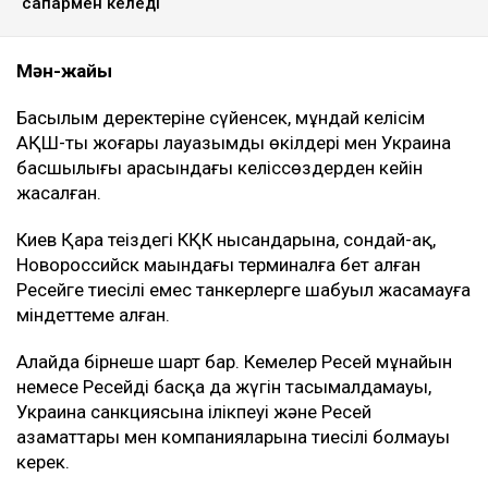
сапармен келеді
Мән-жайы
Басылым деректеріне сүйенсек, мұндай келісім
АҚШ-тың жоғары лауазымды өкілдері мен Украина
басшылығы арасындағы келіссөздерден кейін
жасалған.
Киев Қара теңіздегі КҚК нысандарына, сондай-ақ,
Новороссийск маңындағы терминалға бет алған
Ресейге тиесілі емес танкерлерге шабуыл жасамауға
міндеттеме алған.
Алайда бірнеше шарт бар. Кемелер Ресей мұнайын
немесе Ресейдің басқа да жүгін тасымалдамауы,
Украина санкциясына ілікпеуі және Ресей
азаматтары мен компанияларына тиесілі болмауы
керек.