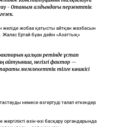
 ретінде Конституцияны талқылауға
рғау - Отаным алдындағы перзенттік
гезек.
н желіде жобаға қатысты айтқан жазбасын
. Жалғас Ертай бұған дейін «Азаттық»
 факторын қалқан ретінде ұстап
ң айтуынша, негізгі фактор —
араты мемлекеттік тілге көшкісі
тастауды немесе өзгертуді талап еткендер
 жергілікті өзін-өзі басқару органдарында