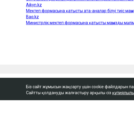
Біз сайт жұмысын жақсарту үшін cookie файлдарын п
Сайтты қолдануды жалғастыру арқылы сіз
құпиялылы