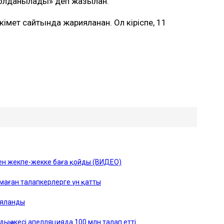
 қолданылады» деп жазылған.
мет сайтында жарияланған. Ол кіріспе, 11