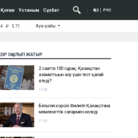
Қоғам
Ұстаным
Сұхбат
ҚАЗ
РУС
Ауа-райы
64
₽
5.71
АЗІР ОҚЫЛЫП ЖАТЫР
2 сағатта 100 сұрақ: Қазақстан
азаматтығын алу үшін тест қалай
өтеді?
17:59
Бельгия королі Филипп Қазақстанға
мемлекеттік сапармен келеді
17:25