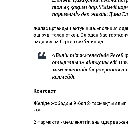
Елгезек, Қазақстан азаматы
толық қақым бар. Тілімді қо
парызым!
» деп жазды Дина Ел
Жалғас Ертайдың айтуынша, «полиция ода
өшіруді талап еткен. Ол одан бас тартқан»
радиосына берген сұхбатында
«Билік тіл мәселесінде Ресей
отырғанын» айтқаны еді. Оны
мемлекеттік бюрократия апп
келмейді.
Контекст
Желіде жобадағы 9-бап 2-тармақты алып 
көп.
2-тармақта «мемлекеттік ұйымдарда және