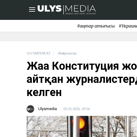
#қаңтар қақтығысы
#Украин
ULYSMEDIA.KZ
Жаңалықтар
Жаңа Конституция ж
айтқан журналистерд
келген
Ulysmedia
05.02.2026, 09:56