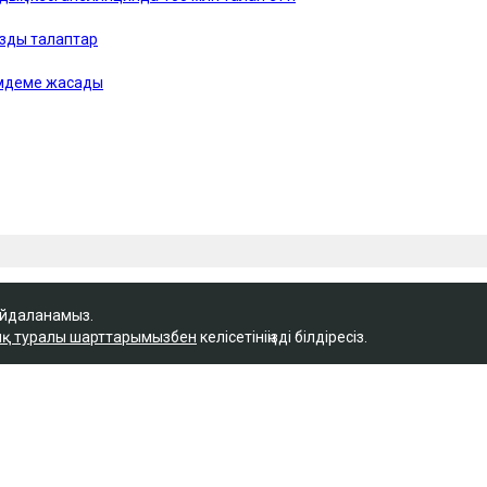
айдаланамыз.
қ туралы шарттарымызбен
келісетініңізді білдіресіз.