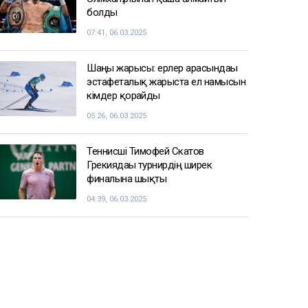
болды
07:41, 06.03.2025
Шаңғы жарысы: ерлер арасындағы
эстафеталық жарыста ел намысын
кімдер қорғайды
05:26, 06.03.2025
Теннисші Тимофей Скатов
Грекиядағы турнирдің ширек
финалына шықты
04:39, 06.03.2025