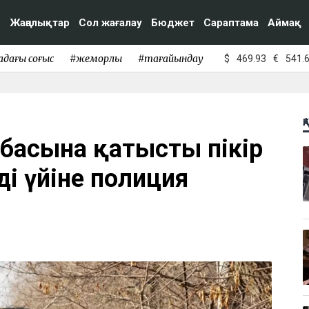
Жаңалықтар
Сол жағалау
Бюджет
Сараптама
Аймақ
адағы соғыс
#жемқорлық
#тағайындау
$
469.93
€
541.
Қ
обасына қатысты пікір
ің үйіне полиция