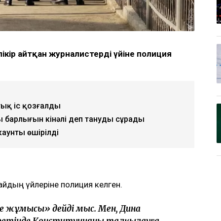
кір айтқан журналистердің үйіне полиция
тық іс қозғалды
ң барлығын кінәлі деп тануды сұрады
каунты өшірілді
айдың үйлеріне полиция келген.
рме жұмысы» дейді мыс. Мен, Дина