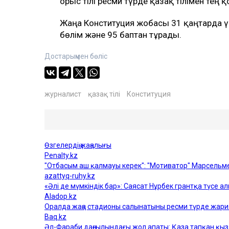
орыс тілі ресми түрде қазақ тілімен тең
Жаңа Конституция жобасы 31 қаңтарда үкі
бөлім және 95 баптан тұрады.
Достарыңмен бөліс
журналист
қазақ тілі
Конституция