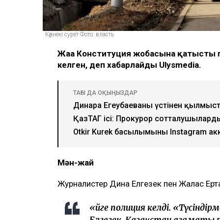
Көрнекі сурет Фото: власть
Жаңа Конституция жобасына қатысты пі
келген, деп хабарлайды
Ulysmedia.
ТАҒЫ ДА ОҚЫҢЫЗДАР
Динара Егеубаеваның үстінен қылмыс
ҚазТАГ ісі: Прокурор сотталушыларды
Otkir Kurek басылымының Instagram ак
Мән-жай
Журналистер Дина Елгезек пен Жалғас Ерт
«
Үйге полиция келді. «Түсінді