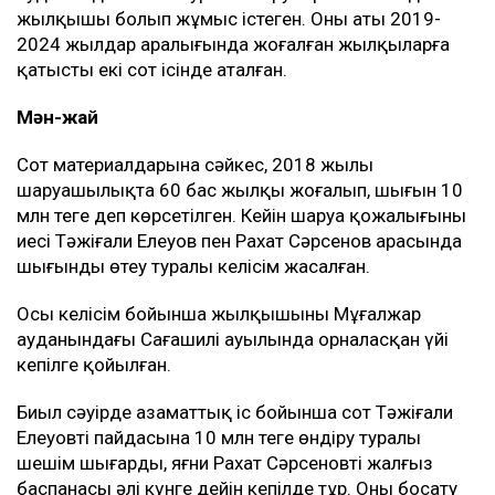
жылқышы болып жұмыс істеген. Оның аты 2019-
2024 жылдар аралығында жоғалған жылқыларға
қатысты екі сот ісінде аталған.
Мән-жай
Сот материалдарына сәйкес, 2018 жылы
шаруашылықта 60 бас жылқы жоғалып, шығын 10
млн теңге деп көрсетілген. Кейін шаруа қожалығының
иесі Тәжіғали Елеуов пен Рахат Сәрсенов арасында
шығынды өтеу туралы келісім жасалған.
Осы келісім бойынша жылқышының Мұғалжар
ауданындағы Сағашилі ауылында орналасқан үйі
кепілге қойылған.
Биыл сәуірде азаматтық іс бойынша сот Тәжіғали
Елеуовтің пайдасына 10 млн теңге өндіру туралы
шешім шығарды, яғни Рахат Сәрсеновтің жалғыз
баспанасы әлі күнге дейін кепілде тұр. Оны босату