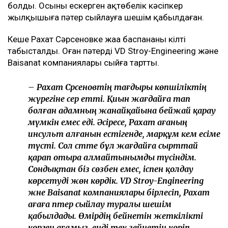
болды. Осыны ескерген ақтөбелік кәсіпкер
жылқышыға пәтер сыйлауға шешім қабылдаған.
Кеше Рахат Сәрсеновке жаңа баспананың кілті
табысталды. Оған пәтерді VD Stroy-Engineering және
Baisanat компаниялары сыйға тартты.
– Рахат Сәрсеновтің тағдыры көпшіліктің
жүрегіне әсер етті. Қиын жағдайға тап
болған адамның жанайқайына бейжай қарау
мүмкін емес еді. Әсіресе, Рахат ағаның
инсульт алғанын естігенде, марқұм әкем есіме
түсті. Сол сәтте бұл жағдайға сырттай
қарап отыра алмайтынымды түсіндім.
Сондықтан біз сөзбен емес, іспен қолдау
көрсетуді жөн көрдік. VD Stroy-Engineering
және Baisanat компаниялары бірлесіп, Рахат
ағаға пәтер сыйлау туралы шешім
қабылдады. Өмірдің бейнетін жеткілікті
көрген ағамыз, енді тек зейнетін көріп,