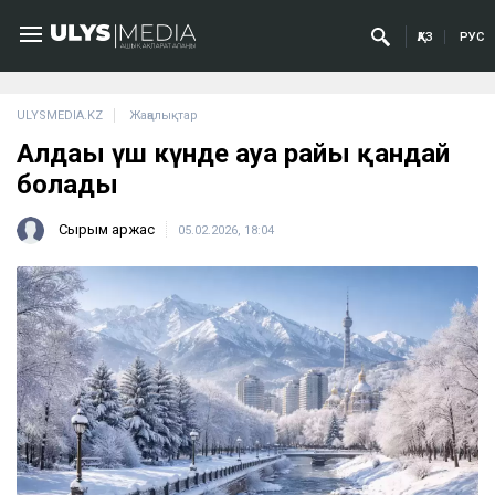
ҚАЗ
РУС
ULYSMEDIA.KZ
Жаңалықтар
Алдағы үш күнде ауа райы қандай
болады
Сырым Қаржас
05.02.2026, 18:04