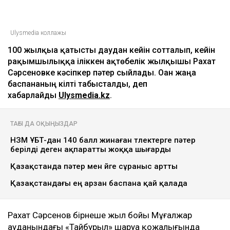
Ulysmedia коллажы
100 жылқыға қатысты даудан кейін сотталып, кейін
рақымшылыққа іліккен ақтөбелік жылқышы Рахат
Сәрсеновке кәсіпкер пәтер сыйлады. Оған жаңа
баспананың кілті табысталды, деп
хабарлайды
Ulysmedia.kz
.
ТАҒЫ ДА ОҚЫҢЫЗДАР
НЗМ ҰБТ-дан 140 балл жинаған түлектерге пәтер
берілді деген ақпаратты жоққа шығарды
Қазақстанда пәтер мен үйге сұраныс артты
Қазақстандағы ең арзан баспана қай қалада
Рахат Сәрсенов бірнеше жыл бойы Мұғалжар
ауданындағы «Тайбурыл» шаруа қожалығында