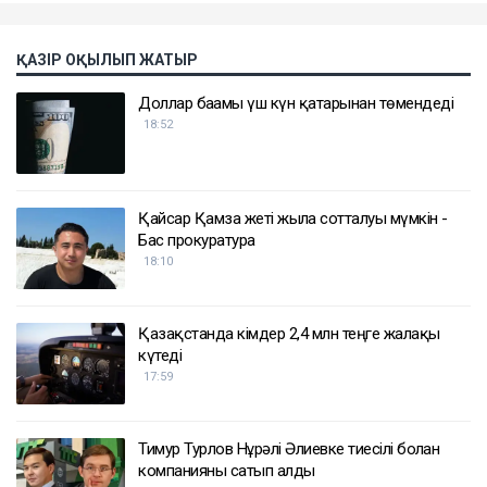
ҚАЗІР ОҚЫЛЫП ЖАТЫР
Доллар бағамы үш күн қатарынан төмендеді
18:52
Қайсар Қамза жеті жылға сотталуы мүмкін -
Бас прокуратура
18:10
Қазақстанда кімдер 2,4 млн теңге жалақы
күтеді
17:59
Тимур Турлов Нұрәлі Әлиевке тиесілі болған
компанияны сатып алды