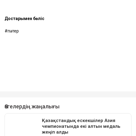
Достарыңмен бөліс
пәтер