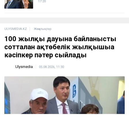
17:20
ULYSMEDIA.KZ
Жаңалықтар
100 жылқы дауына байланысты
сотталған ақтөбелік жылқышыға
кәсіпкер пәтер сыйлады
Ulysmedia
05.08.2026, 11:30