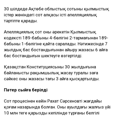
30 шілдеде Ақтөбе облыстық сотының қылмыстық
істер жөніндегі сот алқасы істі апелляциялық
тәртіпте қарады.
Апелляциялық сот оның әрекетін Қылмыстық
кодекстің 189-бабының 4-бөлігінің 2-тармағынан 189-
бабының 1-бөлігіне қайта саралады. Нәтижесінде 7
жылдық бас бостандығынан айыру жазасы 6 айға
бас бостандығын шектеуге өзгертілді.
Қазақстан Конституциясының 30 жылдығына
байланысты рақымшылық жасау туралы заңға
сәйкес оның жазасы тағы 3 айға қысқартылды.
Пәтер сыйға берілді
Сот процесінен кейін Рахат Сәрсеновтің жағдайы
қоғам назарында болған. Оның ауылдағы жалғыз үйі
10 млн теңге қарыздың кепілінде тұрғаны белгілі