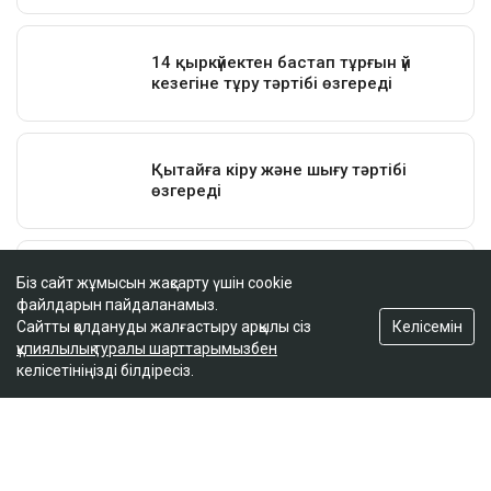
Біз сайт жұмысын жақсарту үшін cookie
файлдарын пайдаланамыз.
Келісемін
Сайтты қолдануды жалғастыру арқылы сіз
құпиялылық туралы шарттарымызбен
келісетініңізді білдіресіз.