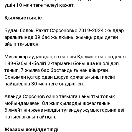
үшін 10 млн теңге төлеуі қажет.
Қылмыстық іс
Бұдан бөлек, Рахат Сәрсеновке 2019-2024 жылдар
аралығында 39 бас жылқыны жымқырды деген
айып тағылған.
Мұғалжар аудандық соты оны Қылмыстық кодекстің
189-бабы 4-бөлігі 2-тармағы бойынша кінәлі деп
танып, 7 жылға бас бостандығынан айырған.
Сонымен қатар одан шаруа қожалығының иесінің
пайдасына 30 млн теңге өндірілген.
Алайда Сәрсенов өзіне тағылған айыпты толық
мойындамаған. Ол жылқылардың жоғалғанын
білмейтінін және малды түгендеу жұмыстарына өзі
қатыспағанын айтқан.
Жазасы жеңілдетілді