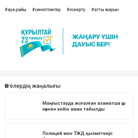
ауа райы
синоптиктер
ескерту
қатты жауын