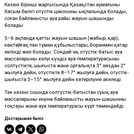
Кезеңнің бірінші жартысында Қазақстан аумағының
басым бөлігі оңтүстік циклонның ықпалында болады,
соған байланысты ауа райы жауын-шашынды
болады.
5–6 ақпанда қатты жауын-шашын (жаңбыр, қар),
көктайғақ пен тұман құбылыстары, боранмен қатар
екпінді жел болады. Сондай-ақ оңтүстік-батыс ауа
массаларының келуі күндіз ауа температурасының
солтүстікте, шығыста және орталықта 3° аяздан 2°
жылуға дейін, оңтүстікте 8–17° жылуға дейін, оңтүстік-
шығыста 5–15° жылуға дейін көтерілуіне әкеледі.
Тек кезеңнің соңында солтүстік-батыстан суық ауа
массаларының енуіне байланысты жауын-шашынның
тоқтауы және ауа температурасы күрт төмендейді.
Достарыңмен бөліс