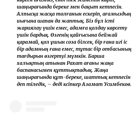
шаңырағында береке мен бақыт кетпесін.
Алпысқа жасқа толғанын ескеріп, ағамыздың
иығына шапан да жаптық. Біз бұл істі
жариялау үшін емес, адамға қолдау көрсету
үшін бардық. Өзгенің қайғысына бейжай
қарамай, қол ұшын соза білсек, бір ғана игі іс
бір адамның ғана емес, тұтас бір отбасының
тағдырын өзгертуі мүмкін. Барша
халықтың атынан Рахат ағаны жаңа
баспанасымен құттықтадық. Жаңа
шаңырағында құт-береке, шаттық кетпесін
деп тіледік, – деді кәсіпкер Азамат Усимбеков.