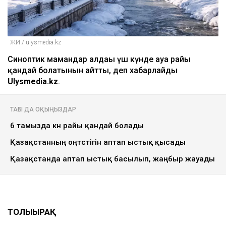
ЖИ / ulysmedia.kz
Синоптик мамандар алдағы үш күнде ауа райы
қандай болатынын айтты, деп хабарлайды
Ulysmedia.kz
.
ТАҒЫ ДА ОҚЫҢЫЗДАР
6 тамызда күн райы қандай болады
Қазақстанның оңтүстігін аптап ыстық қысады
Қазақстанда аптап ыстық басылып, жаңбыр жауады
ТОЛЫҒЫРАҚ