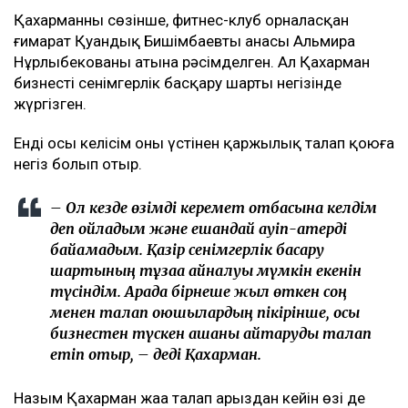
Қахарманның сөзінше, фитнес-клуб орналасқан
ғимарат Қуандық Бишімбаевтың анасы Альмира
Нұрлыбекованың атына рәсімделген. Ал Қахарман
бизнесті сенімгерлік басқару шарты негізінде
жүргізген.
Енді осы келісім оның үстінен қаржылық талап қоюға
негіз болып отыр.
– Ол кезде өзімді керемет отбасына келдім
деп ойладым және ешқандай қауіп-қатерді
байқамадым. Қазір сенімгерлік басқару
шартының тұзаққа айналуы мүмкін екенін
түсіндім. Арада бірнеше жыл өткен соң
менен талап қоюшылардың пікірінше, осы
бизнестен түскен ақшаны қайтаруды талап
етіп отыр, – деді Қахарман.
Назым Қахарман жаңа талап арыздан кейін өзі де