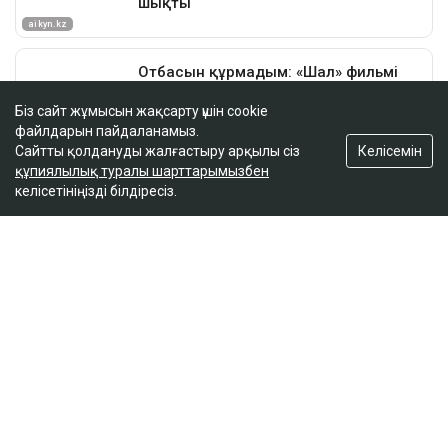
Біз сайт жұмысын жақсарту үшін cookie
файлдарын пайдаланамыз.
Келісемін
Сайтты қолдануды жалғастыру арқылы сіз
құпиялылық туралы шарттарымызбен
келісетініңізді білдіресіз.