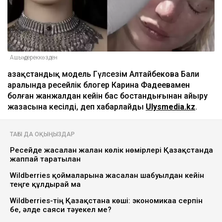
Ашық дереккөзден
Қазақстандық модель Гүлсезім Алтайбекова Бали
аралында ресейлік блогер Карина Фадеевамен
болған жанжалдан кейін бас бостандығынан айыру
жазасына кесілді, деп хабарлайды
Ulysmedia.kz
.
ТАҒЫ ДА ОҚЫҢЫЗДАР
Ресейде жасалған жалған көлік нөмірлері Қазақстанда
жаппай таратылған
Wildberries қоймаларына жасалған шабуылдан кейін
теңге құлдырай ма
Wildberries-тің Қазақстанға көші: экономикаға серпін
бе, әлде саяси тәуекел ме?