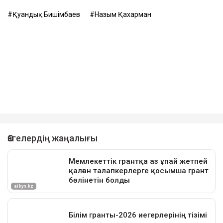
Қуандық Бишімбаев
Назым Қахарман