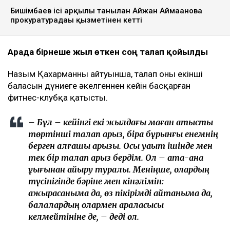
Бишімбаев ісі арқылы танылған Айжан Аймағанова
прокуратурадағы қызметінен кетті
Арада бірнеше жыл өткен соң талап қойылды
Назым Қахарманның айтуынша, талап оның екінші
баласын дүниеге әкелгеннен кейін басқарған
фитнес-клубқа қатысты.
– Бұл – кейінгі екі жылдағы маған қатысты
төртінші талап арыз, бірақ бұрынғы енемнің
берген алғашқы арызы. Осы уақыт ішінде мен
тек бір талап арыз бердім. Ол – ата-ана
құқығынан айыру туралы. Меніңше, олардың
түсінігінде бәріне мен кінәлімін:
ажырасқаныма да, өз пікірімді айтқаныма да,
балалардың олармен араласқысы
келмейтініне де, – деді ол.