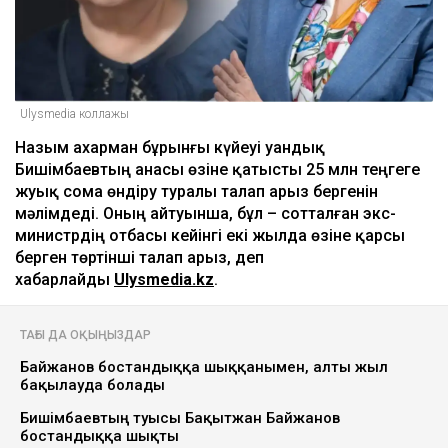
Ulysmedia коллажы
Назым Қахарман бұрынғы күйеуі Қуандық
Бишімбаевтың анасы өзіне қатысты 25 млн теңгеге
жуық сома өндіру туралы талап арыз бергенін
мәлімдеді. Оның айтуынша, бұл – сотталған экс-
министрдің отбасы кейінгі екі жылда өзіне қарсы
берген төртінші талап арыз, деп
хабарлайды
Ulysmedia.kz
.
ТАҒЫ ДА ОҚЫҢЫЗДАР
Байжанов бостандыққа шыққанымен, алты жыл
бақылауда болады
Бишімбаевтың туысы Бақытжан Байжанов
бостандыққа шықты