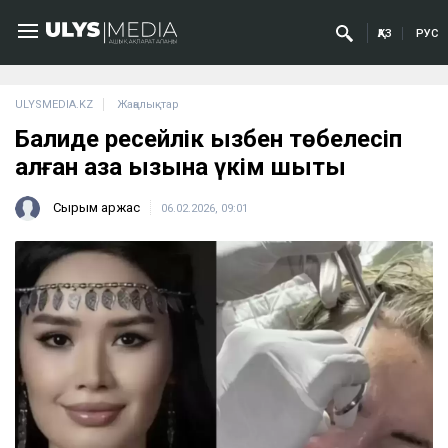
ҚАЗ
РУС
ULYSMEDIA.KZ
Жаңалықтар
Балиде ресейлік қызбен төбелесіп
қалған қазақ қызына үкім шықты
Сырым Қаржас
06.02.2026, 09:01