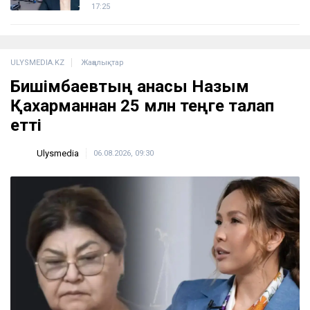
17:25
ULYSMEDIA.KZ
Жаңалықтар
Бишімбаевтың анасы Назым
Қахарманнан 25 млн теңге талап
етті
Ulysmedia
06.08.2026, 09:30