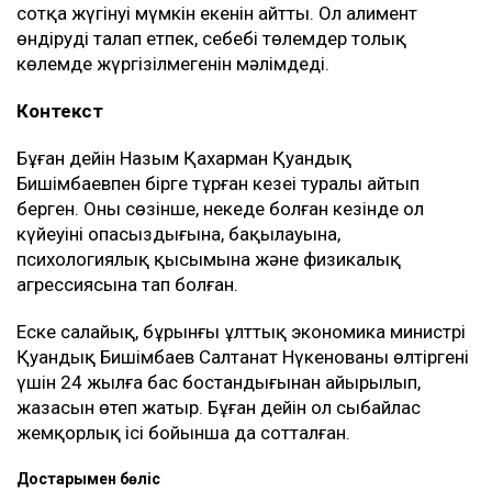
сотқа жүгінуі мүмкін екенін айтты. Ол алимент
өндіруді талап етпек, себебі төлемдер толық
көлемде жүргізілмегенін мәлімдеді.
Контекст
Бұған дейін Назым Қахарман Қуандық
Бишімбаевпен бірге тұрған кезеңі туралы айтып
берген. Оның сөзінше, некеде болған кезінде ол
күйеуінің опасыздығына, бақылауына,
психологиялық қысымына және физикалық
агрессиясына тап болған.
Еске салайық, бұрынғы ұлттық экономика министрі
Қуандық Бишімбаев Салтанат Нүкенованы өлтіргені
үшін 24 жылға бас бостандығынан айырылып,
жазасын өтеп жатыр. Бұған дейін ол сыбайлас
жемқорлық ісі бойынша да сотталған.
Достарыңмен бөліс