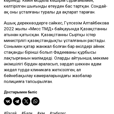
көрінеді. Кейін модель кешірім сұрағанымен,
келтірілген шығынды өтеуден бас тартқан. Сондай-
ақ оның ұсталғаны туралы да ақпарат тараған.
Ашық дереккөздерге сәйкес, Гүлсезім Алтайбекова
2022 жылы «Мисс ТМД» байқауында Қазақстанның
атынан қатысқан. Қазақстанның Сыртқы істер
министрлігі қазақстандықтың ұсталғанын растады.
Сонымен қатар жанжал болған бар өкілдері әйнек
стақанды бірінші болып Фадееваның құрбысы
лақтырғанын мәлімдеді. Олардың айтуынша, мекеме
әкімшілігі бірден араласып, зардап шеккен адам
жедел түрде клиникаға жеткізілген, ал
бейнебақылау камераларындағы жазбалар
полицияға тапсырылған.
Достарыңмен бөліс
Ресей
Бали
үкім
төбелес