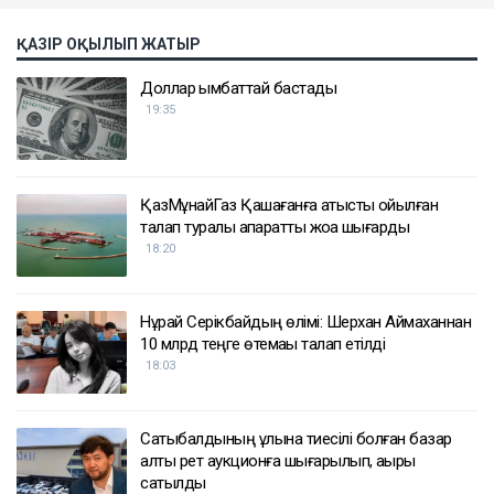
ҚАЗІР ОҚЫЛЫП ЖАТЫР
Доллар қымбаттай бастады
19:35
ҚазМұнайГаз Қашағанға қатысты қойылған
талап туралы ақпаратты жоққа шығарды
18:20
Нұрай Серікбайдың өлімі: Шерхан Аймаханнан
10 млрд теңге өтемақы талап етілді
18:03
Сатыбалдының ұлына тиесілі болған базар
алты рет аукционға шығарылып, ақыры
сатылды