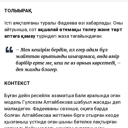
ТОЛЫҒЫРАҚ
Істің аяқталғаны туралы Фадеева өзі хабарлады. Оның
айтуынша, сот
ақшалай өтемақы төлеу және төрт
аптаға қамау
түріндегі жаза тағайындаған.
– Мен кешірім бердім, ал егер адам бұл
жайттан қорытынды шығармаса, онда өмір
бәрібір ерте ме, кеш пе өз орнын көрсетеді, –
деп жазды блогер.
КОНТЕКСТ
Бұған дейін ресейлік азаматша Бали аралында оған
модель Гүлсезім Алтайбекова шабуыл жасады деп
мәлімдеген. Фадееваның сөзінше, оқиға барда
болған: Алтайбекова жігітімен бірге отырған кезде
қызғаныш үстінде оған шыны бөтелке лақтырған