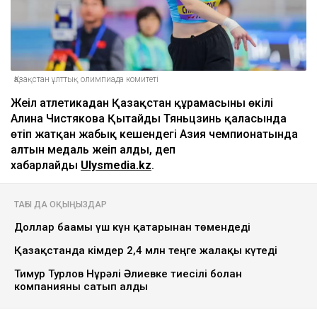
Қазақстан ұлттық олимпиада комитеті
Жеңіл атлетикадан Қазақстан құрамасының өкілі
Алина Чистякова Қытайдың Тяньцзинь қаласында
өтіп жатқан жабық кешендегі Азия чемпионатында
алтын медаль жеңіп алды, деп
хабарлайды
Ulysmedia.kz
.
ТАҒЫ ДА ОҚЫҢЫЗДАР
Доллар бағамы үш күн қатарынан төмендеді
Қазақстанда кімдер 2,4 млн теңге жалақы күтеді
Тимур Турлов Нұрәлі Әлиевке тиесілі болған
компанияны сатып алды