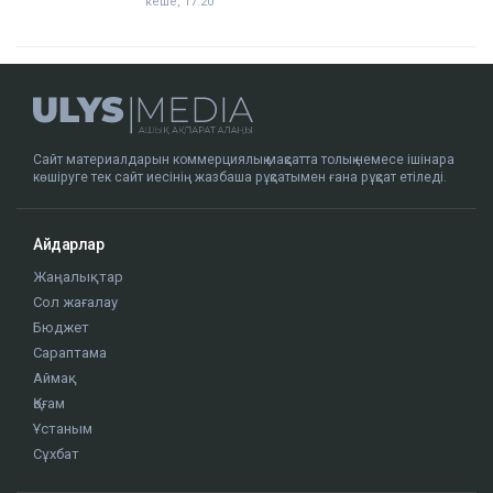
кеше, 17:20
Сайт материалдарын коммерциялық мақсатта толық немесе ішінара
көшіруге тек сайт иесінің жазбаша рұқсатымен ғана рұқсат етіледі.
Айдарлар
Жаңалықтар
Сол жағалау
Бюджет
Сараптама
Аймақ
Қоғам
Ұстаным
Сұхбат