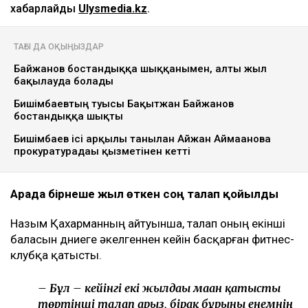
хабарлайды
Ulysmedia.kz
.
ТАҒЫ ДА ОҚЫҢЫЗДАР
Байжанов бостандыққа шыққанымен, алты жыл
бақылауда болады
Бишімбаевтың туысы Бақытжан Байжанов
бостандыққа шықты
Бишімбаев ісі арқылы танылған Айжан Аймағанова
прокуратурадағы қызметінен кетті
Арада бірнеше жыл өткен соң талап қойылды
Назым Қахарманның айтуынша, талап оның екінші
баласын дүниеге әкелгеннен кейін басқарған фитнес-
клубқа қатысты.
– Бұл – кейінгі екі жылдағы маған қатысты
төртінші талап арыз, бірақ бұрынғы енемнің