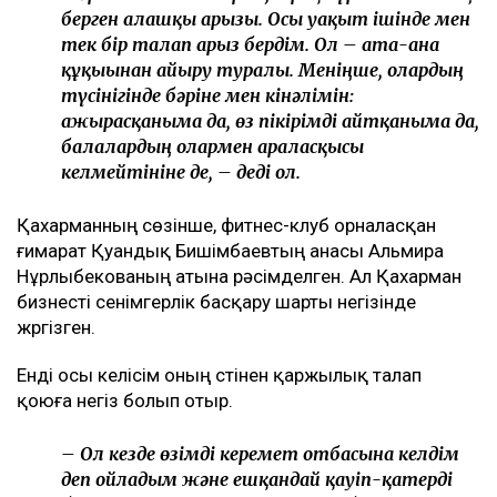
берген алғашқы арызы. Осы уақыт ішінде мен
тек бір талап арыз бердім. Ол – ата-ана
құқығынан айыру туралы. Меніңше, олардың
түсінігінде бәріне мен кінәлімін:
ажырасқаныма да, өз пікірімді айтқаныма да,
балалардың олармен араласқысы
келмейтініне де, – деді ол.
Қахарманның сөзінше, фитнес-клуб орналасқан
ғимарат Қуандық Бишімбаевтың анасы Альмира
Нұрлыбекованың атына рәсімделген. Ал Қахарман
бизнесті сенімгерлік басқару шарты негізінде
жүргізген.
Енді осы келісім оның үстінен қаржылық талап
қоюға негіз болып отыр.
– Ол кезде өзімді керемет отбасына келдім
деп ойладым және ешқандай қауіп-қатерді