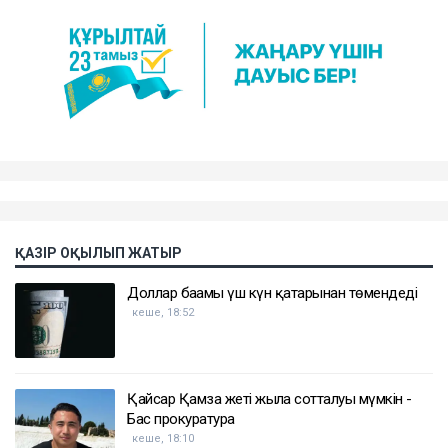
ҚАЗІР ОҚЫЛЫП ЖАТЫР
Доллар бағамы үш күн қатарынан төмендеді
кеше, 18:52
Қайсар Қамза жеті жылға сотталуы мүмкін -
Бас прокуратура
кеше, 18:10