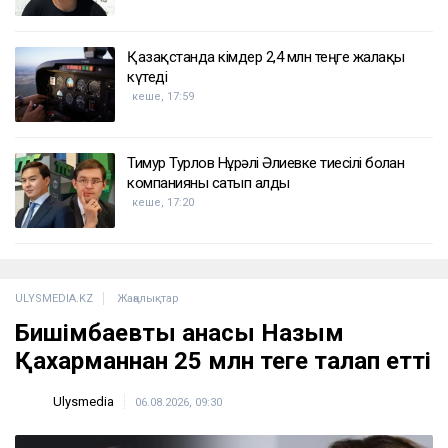
Қазақстанда кімдер 2,4 млн теңге жалақы
күтеді
кеше, 17:59
Тимур Турлов Нұрәлі Әлиевке тиесілі болған
компанияны сатып алды
кеше, 17:20
ULYSMEDIA.KZ
Жаңалықтар
Бишімбаевтың анасы Назым
Қахарманнан 25 млн теңге талап етті
Ulysmedia
06.08.2026, 09:30