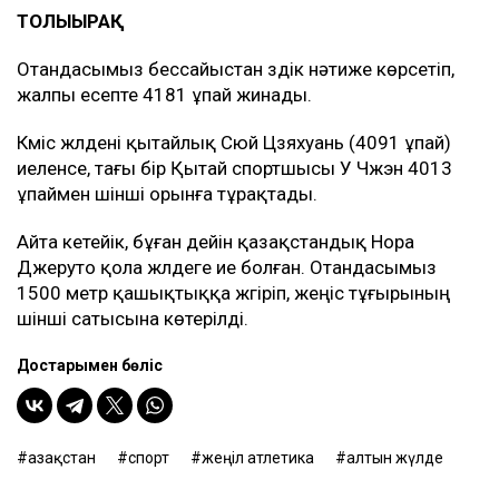
ТОЛЫҒЫРАҚ
Отандасымыз бессайыстан үздік нәтиже көрсетіп,
жалпы есепте 4181 ұпай жинады.
Күміс жүлдені қытайлық Сюй Цзяхуань (4091 ұпай)
иеленсе, тағы бір Қытай спортшысы У Чжэн 4013
ұпаймен үшінші орынға тұрақтады.
Айта кетейік, бұған дейін қазақстандық Нора
Джеруто қола жүлдеге ие болған. Отандасымыз
1500 метр қашықтыққа жүгіріп, жеңіс тұғырының
үшінші сатысына көтерілді.
Достарыңмен бөліс
Қазақстан
спорт
жеңіл атлетика
алтын жүлде