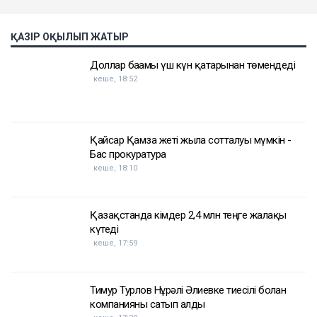
ҚАЗІР ОҚЫЛЫП ЖАТЫР
Доллар бағамы үш күн қатарынан төмендеді
кеше, 18:52
Қайсар Қамза жеті жылға сотталуы мүмкін -
Бас прокуратура
кеше, 18:10
Қазақстанда кімдер 2,4 млн теңге жалақы
күтеді
кеше, 17:59
Тимур Турлов Нұрәлі Әлиевке тиесілі болған
компанияны сатып алды