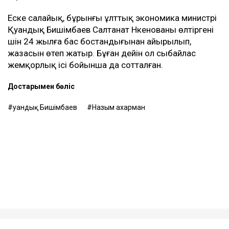
Еске салайық, бұрынғы ұлттық экономика министрі
Қуандық Бишімбаев Салтанат Нүкенованы өлтіргені
үшін 24 жылға бас бостандығынан айырылып,
жазасын өтеп жатыр. Бұған дейін ол сыбайлас
жемқорлық ісі бойынша да сотталған.
Достарыңмен бөліс
Қуандық Бишімбаев
Назым Қахарман