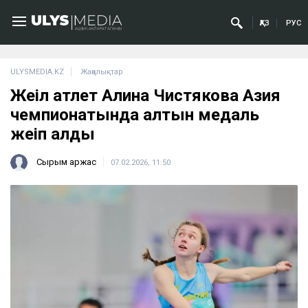
ҚАЗ
РУС
ULYSMEDIA.KZ
Жаңалықтар
Жеңіл атлет Алина Чистякова Азия
чемпионатында алтын медаль
жеңіп алды
Сырым Қаржас
07.02.2026, 11:50