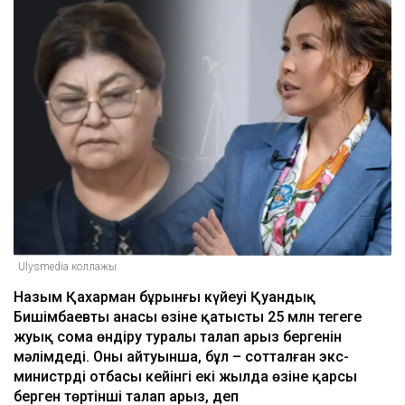
Ulysmedia коллажы
Назым Қахарман бұрынғы күйеуі Қуандық
Бишімбаевтың анасы өзіне қатысты 25 млн теңгеге
жуық сома өндіру туралы талап арыз бергенін
мәлімдеді. Оның айтуынша, бұл – сотталған экс-
министрдің отбасы кейінгі екі жылда өзіне қарсы
берген төртінші талап арыз, деп