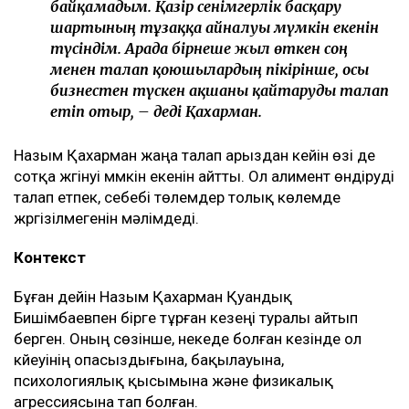
байқамадым. Қазір сенімгерлік басқару
шартының тұзаққа айналуы мүмкін екенін
түсіндім. Арада бірнеше жыл өткен соң
менен талап қоюшылардың пікірінше, осы
бизнестен түскен ақшаны қайтаруды талап
етіп отыр, – деді Қахарман.
Назым Қахарман жаңа талап арыздан кейін өзі де
сотқа жүгінуі мүмкін екенін айтты. Ол алимент өндіруді
талап етпек, себебі төлемдер толық көлемде
жүргізілмегенін мәлімдеді.
Контекст
Бұған дейін Назым Қахарман Қуандық
Бишімбаевпен бірге тұрған кезеңі туралы айтып
берген. Оның сөзінше, некеде болған кезінде ол
күйеуінің опасыздығына, бақылауына,
психологиялық қысымына және физикалық
агрессиясына тап болған.