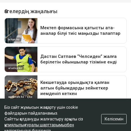
Біз сайт жұмысын жақсарту үшін cookie
файлдарын пайдаланамыз.
Келісемін
Сайтты қолдануды жалғастыру арқылы сіз
құпиялылық туралы шарттарымызбен
келісетініңізді білдіресіз.