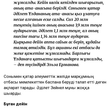
жұмсалды. Кейін көлік кепілден шығарылып,
оның ата-анасына берілді. Сонымен қатар
Әділет Ұлдананың ата-анасы қыз ұзатуға
несие алғанын еске салды. Сол 20 млн
теңгенің ішінен оның анасына 3,9 млн теңге
аударылған. Әділет 1,1 млн теңге, ал оның
әпкесіне тағы 1,34 млн теңге аударған.
Қырқына дейін апта сайын ас беріп, құдайы
тамақ өткіздік. Бұл ақшаны екі отбасы да
жеке қажетіне жұмсамады. Барлығы
Ұлданаға қатысты шығындарға жұмсалды,
– деп түсіндірді Эльза Ерманова.
Сонымен қатар әлеуметтік желіде марқұмның
отбасы мемлекеттен баспана беруді талап етті деген
ақпарат тарады. Әділет Зейнел мұны жоққа
шығарды.
Бұған дейін