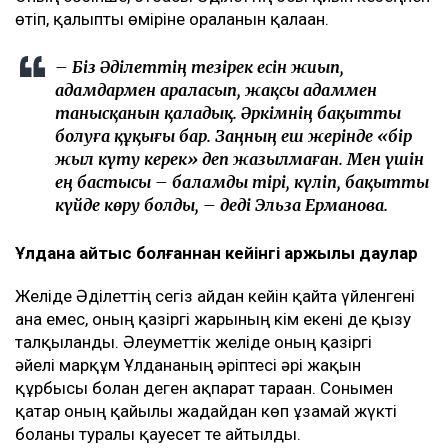
өтіп, қалыпты өміріне оралғанын қалаған.
– Біз Әділеттің тезірек есін жиып,
адамдармен араласып, жақсы адаммен
танысқанын қаладық. Әркімнің бақытты
болуға құқығы бар. Заңның еш жерінде «бір
жыл күту керек» деп жазылмаған. Мен үшін
ең бастысы – баламды тірі, күліп, бақытты
күйде көру болды, – деді Эльза Ерманова.
Ұлдана қайтыс болғаннан кейінгі қаржылық даулар
Желіде Әділеттің сегіз айдан кейін қайта үйленгені
ғана емес, оның қазіргі жарының кім екені де қызу
талқыланды. Әлеуметтік желіде оның қазіргі
әйелі марқұм Ұлдананың әріптесі әрі жақын
құрбысы болған деген ақпарат тараған. Сонымен
қатар оның қайғылы жағдайдан көп ұзамай жүкті
болғаны туралы қауесет те айтылды.