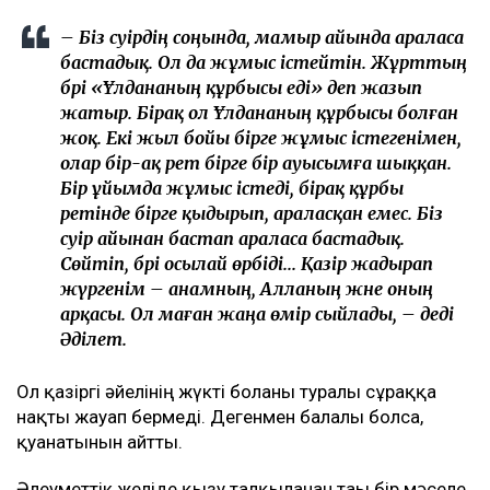
– Біз сәуірдің соңында, мамыр айында араласа
бастадық. Ол да жұмыс істейтін. Жұрттың
бәрі «Ұлдананың құрбысы еді» деп жазып
жатыр. Бірақ ол Ұлдананың құрбысы болған
жоқ. Екі жыл бойы бірге жұмыс істегенімен,
олар бір-ақ рет бірге бір ауысымға шыққан.
Бір ұйымда жұмыс істеді, бірақ құрбы
ретінде бірге қыдырып, араласқан емес. Біз
сәуір айынан бастап араласа бастадық.
Сөйтіп, бәрі осылай өрбіді... Қазір жадырап
жүргенім – анамның, Алланың және оның
арқасы. Ол маған жаңа өмір сыйлады, – деді
Әділет.
Ол қазіргі әйелінің жүкті болғаны туралы сұраққа
нақты жауап бермеді. Дегенмен балалы болса,
қуанатынын айтты.
Әлеуметтік желіде қызу талқыланған тағы бір мәселе