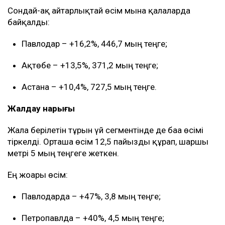
Сондай-ақ айтарлықтай өсім мына қалаларда
байқалды:
Павлодар – +16,2%, 446,7 мың теңге;
Ақтөбе – +13,5%, 371,2 мың теңге;
Астана – +10,4%, 727,5 мың теңге.
Жалдау нарығы
Жалға берілетін тұрғын үй сегментінде де баға өсімі
тіркелді. Орташа өсім 12,5 пайызды құрап, шаршы
метрі 5 мың теңгеге жеткен.
Ең жоғары өсім:
Павлодарда – +47%, 3,8 мың теңге;
Петропавлда – +40%, 4,5 мың теңге;