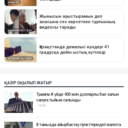
ҚАЗІР ОҚЫЛЫП ЖАТЫР
Трампқа Ақ үйде 400 млн долларлық бал залын
салуға тыйым салынды
14:04
8 тамызда айырбастау пункттеріндегі валюта