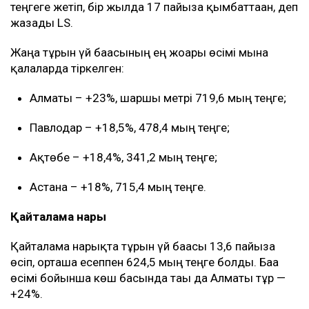
теңгеге жетіп, бір жылда 17 пайызға қымбаттаған, деп
жазады LS.
Жаңа тұрғын үй бағасының ең жоғары өсімі мына
қалаларда тіркелген:
Алматы – +23%, шаршы метрі 719,6 мың теңге;
Павлодар – +18,5%, 478,4 мың теңге;
Ақтөбе – +18,4%, 341,2 мың теңге;
Астана – +18%, 715,4 мың теңге.
Қайталама нарық
Қайталама нарықта тұрғын үй бағасы 13,6 пайызға
өсіп, орташа есеппен 624,5 мың теңге болды. Баға
өсімі бойынша көш басында тағы да Алматы тұр —
+24%.