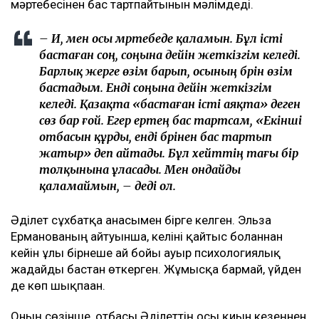
мәртебесінен бас тартпайтынын мәлімдеді.
– Иә, мен осы мәртебеде қаламын. Бұл істі
бастаған соң, соңына дейін жеткізгім келеді.
Барлық жерге өзім барып, осының бәрін өзім
бастадым. Енді соңына дейін жеткізгім
келеді. Қазақта «бастаған істі аяқта» деген
сөз бар ғой. Егер ертең бас тартсам, «Екінші
отбасын құрды, енді бәрінен бас тартып
жатыр» деп айтады. Бұл хейттің тағы бір
толқынына ұласады. Мен ондайды
қаламаймын, – деді ол.
Әділет сұхбатқа анасымен бірге келген. Эльза
Ерманованың айтуынша, келіні қайтыс болғаннан
кейін ұлы бірнеше ай бойы ауыр психологиялық
жағдайды бастан өткерген. Жұмысқа бармай, үйден
де көп шықпаған.
Оның сөзінше, отбасы Әділеттің осы қиын кезеңнен