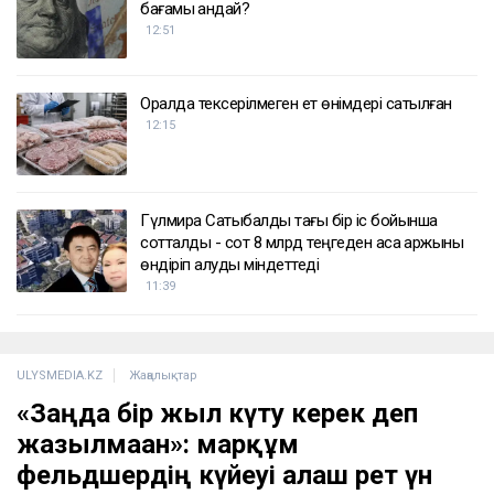
бағамы қандай?
12:51
Оралда тексерілмеген ет өнімдері сатылған
12:15
Гүлмира Сатыбалды тағы бір іс бойынша
сотталды - сот 8 млрд теңгеден аса қаржыны
өндіріп алуды міндеттеді
11:39
ULYSMEDIA.KZ
Жаңалықтар
«Заңда бір жыл күту керек деп
жазылмаған»: марқұм
фельдшердің күйеуі алғаш рет үн