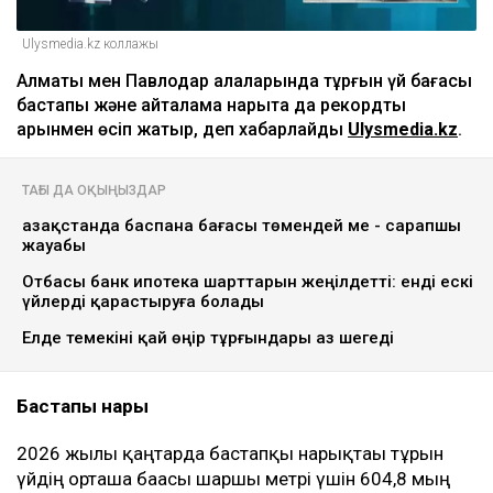
Ulysmedia.kz коллажы
Алматы мен Павлодар қалаларында тұрғын үй бағасы
бастапқы және қайталама нарықта да рекордтық
қарқынмен өсіп жатыр, деп хабарлайды
Ulysmedia.kz
.
ТАҒЫ ДА ОҚЫҢЫЗДАР
Қазақстанда баспана бағасы төмендей ме - сарапшы
жауабы
Отбасы банк ипотека шарттарын жеңілдетті: енді ескі
үйлерді қарастыруға болады
Елде темекіні қай өңір тұрғындары аз шегеді
Бастапқы нарық
2026 жылғы қаңтарда бастапқы нарықтағы тұрғын
үйдің орташа бағасы шаршы метрі үшін 604,8 мың