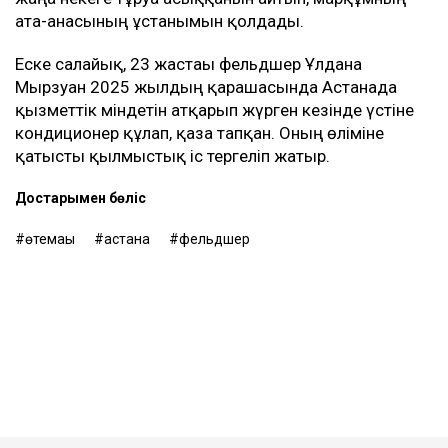
ата-анасының ұстанымын қолдады.
Еске салайық, 23 жастағы фельдшер Ұлдана
Мырзуан 2025 жылдың қарашасында Астанада
қызметтік міндетін атқарып жүрген кезінде үстіне
кондиционер құлап, қаза тапқан. Оның өліміне
қатысты қылмыстық іс тергеліп жатыр.
Достарыңмен бөліс
өтемақы
астана
фельдшер