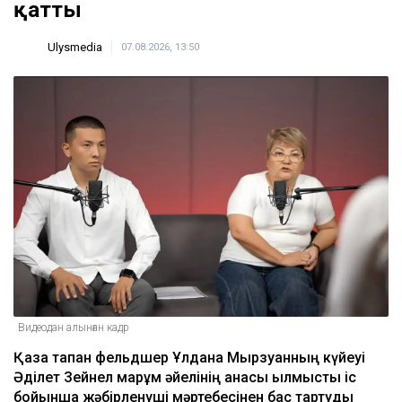
қатты
Ulysmedia
07.08.2026, 13:50
Видеодан алынған кадр
Қаза тапқан фельдшер Ұлдана Мырзуанның күйеуі
Әділет Зейнел марқұм әйелінің анасы қылмыстық іс
бойынша жәбірленуші мәртебесінен бас тартуды