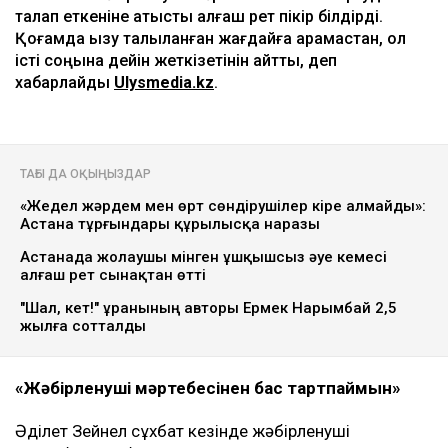
талап еткеніне қатысты алғаш рет пікір білдірді.
Қоғамда қызу талқыланған жағдайға қарамастан, ол
істі соңына дейін жеткізетінін айтты, деп
хабарлайды
Ulysmedia.kz
.
ТАҒЫ ДА ОҚЫҢЫЗДАР
«Жедел жәрдем мен өрт сөндірушілер кіре алмайды»:
Астана тұрғындары құрылысқа наразы
Астанада жолаушы мінген ұшқышсыз әуе кемесі
алғаш рет сынақтан өтті
"Шал, кет!" ұранының авторы Ермек Нарымбай 2,5
жылға сотталды
«Жәбірленуші мәртебесінен бас тартпаймын»
Әділет Зейнел сұхбат кезінде жәбірленуші