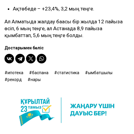
Ақтөбеде – +23,4%, 3,2 мың теңге.
Ал Алматыда жалдау бағасы бір жылда 12 пайызға
өсіп, 6 мың теңге, ал Астанада 8,9 пайызға
қымбаттап, 5,6 мың теңге болды.
Достарыңмен бөліс
ипотека
баспана
статистика
қымбатшылық
рекорд
нарық