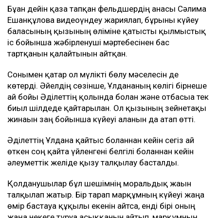
Бұған дейін қаза тапқан фельдшердің анасы Сәлима
Ешанқұлова видеоүндеу жариялап, бұрынғы күйеу
баласының қызының өліміне қатысты қылмыстық
іс бойынша жәбірленуші мәртебесінен бас
тартқанын қалайтынын айтқан.
Сонымен қатар ол мүлікті бөлу мәселесін де
көтерді. Әйелдің сөзінше, Ұлдананың көлігі бірнеше
ай бойы Әділеттің қолында болған және отбасыға тек
биыл шілдеде қайтарылған. Ол қызының зейнетақы
жинағын заң бойынша күйеуі алғанын да атап өтті.
Әділеттің Ұлдана қайтыс болғаннан кейін сегіз ай
өткен соң қайта үйленгені белгілі болғаннан кейін
әлеуметтік желіде қызу талқылау басталды.
Қолданушылар бұл шешімнің моральдық жағын
талқылап жатыр. Бір тарап марқұмның күйеуі жаңа
өмір бастауға құқылы екенін айтса, енді бірі оның
жаңа некеге тұруға асыққанын айтып, марқұмның