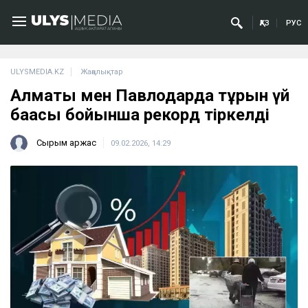
ҚАЗ
РУС
ULYSMEDIA.KZ
Жаңалықтар
Алматы мен Павлодарда тұрғын үй
бағасы бойынша рекорд тіркелді
Сырым Қаржас
09.02.2026, 14:29