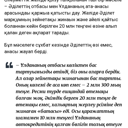
– Әділеттің отбасы мен Ұлдананың ата-анасы
арасындағы қаржыға қатысты дау. Желіде Әділет
марқұмның зейнетақы жинағын және әйелі қайтыс
болғаннан кейін берілген 20 млн теңгені өзіне алып
қалған деген ақпарат тарады.
Бұл мәселеге сұхбат кезінде Әділеттің өзі емес,
анасы жауап берді.
– Ұлдананың отбасы көліктен бас
тартуымызды өтінді, біз оны оларға бердік.
Ал олар зейнетақы жинағынан бас тартты.
Оның көлемі де аса көп емес – 2 млн 300 мың
теңге. Ресми түрде ешқандай өтемақы
болған жоқ. Әкімдік берген 20 млн теңге де
өтемақы емес, халықтың жерлеу рәсіміне деп
жинаған «батасы» еді. Осы қаражаттың
шамамен 10 млн теңгесі Ұлдананың
автокредитінің қалған бөлігін толық өтеуге