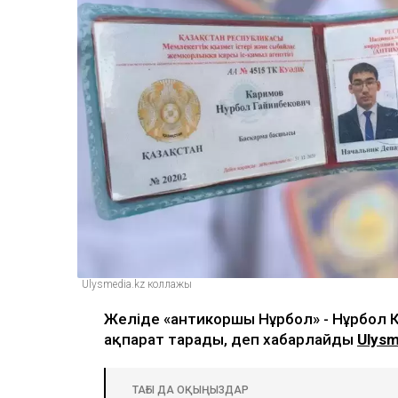
Ulysmedia.kz коллажы
Желіде «антикоршы Нұрбол» - Нұрбол 
ақпарат тарады, деп хабарлайды
Ulysm
ТАҒЫ ДА ОҚЫҢЫЗДАР