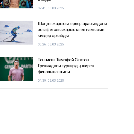
07:41, 06.03.2025
Шаңғы жарысы: ерлер арасындағы
эстафеталық жарыста ел намысын
кімдер қорғайды
05:26, 06.03.2025
Теннисші Тимофей Скатов
Грекиядағы турнирдің ширек
финалына шықты
04:39, 06.03.2025