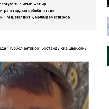
ысқартуға тырысып жатыр
игранттардың себебін атады
 ІІМ шетелдіктің мәлімдемесін жоққа
ода
“Нұрбол антикор” бостандыққа шыққаны