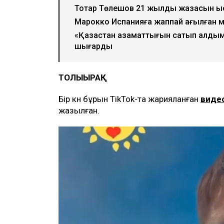
Тоқтар Төлешов 21 жылдық жазасын қ
Марокко Испанияға жаппай ағылған м
«Қазақстан азаматтығын сатып алдым»:
шығарды
ТОЛЫҒЫРАҚ
Бір күн бұрын TikTok-та жарияланған
виде
жазылған.