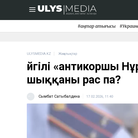
#қаңтар қақтығысы
#Украин
ULYSMEDIA.KZ
Жаңалықтар
Әйгілі «антикоршы Н
шыққаны рас па?
Сымбат Сатыбалдина
17.02.2026, 11:40