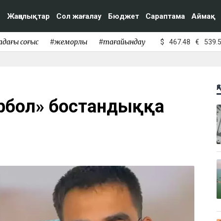
Жаңалықтар
Сол жағалау
Бюджет
Сараптама
Аймақ
адағы соғыс
#жемқорлық
#тағайындау
$
467.48
€
539.
Қ
ұрбол» бостандыққа