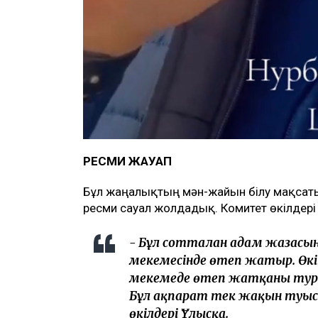
РЕСМИ ЖАУАП
Бұл жаңалықтың мән-жайын білу мақсаты
ресми сауал жолдадық. Комитет өкілдері
- Бұл сотталған адам жазас
мекемесінде өтеп жатыр. Өкін
мекемеде өтеп жатқаны ту
Бұл ақпарат тек жақын туыста
өкілдері Ұлысқа.