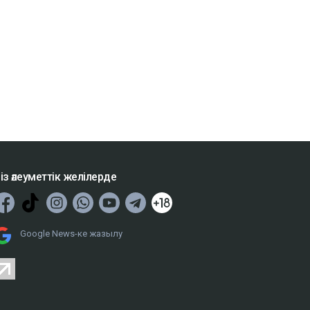
із әлеуметтік желілерде
Google News-ке жазылу