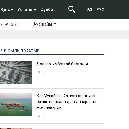
Қоғам
Ұстаным
Сұхбат
ҚАЗ
РУС
Ауа-райы
52
₽
5.73
АЗІР ОҚЫЛЫП ЖАТЫР
Доллар қымбаттай бастады
19:35
ҚазМұнайГаз Қашағанға қатысты
қойылған талап туралы ақпаратты
жоққа шығарды
18:20