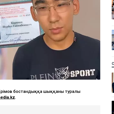
Кәрімов бостандыққа шыққаны туралы
edia.kz
.