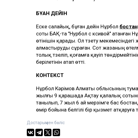
БҰҒАН ДЕЙІН
Еске салайық, бұған дейін Нұрбол
бостан
соты БАҚ-та "Нурбол с ксивой" атанған Н
өтінішін қарады. Ол түзету мекемесіндег
алмастыруды сұраған. Сот жазаның өтелм
толық түзеліп, қоғамға қауіп төндірмейтін
берілетінін атап өтті.
КОНТЕКСТ
Нұрбол Кәрімов Алматы облысының тумасы
жылғы 9 қарашада Ақтау қалалық сотының
танылып, 7 жыл 6 ай мерзімге бас боста
өмір бойына белгілі бір қызмет атқаруға
Достарыңмен бөліс