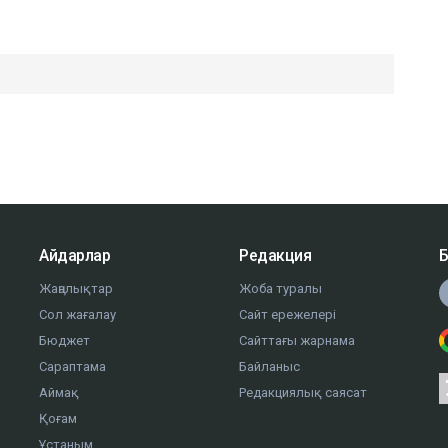
Айдарлар
Редакция
Б
Жаңалықтар
Жоба туралы
Сол жағалау
Сайт ережелері
Бюджет
Сайттағы жарнама
Сараптама
Байланыс
Аймақ
Редакциялық саясат
Қоғам
Ұстаным