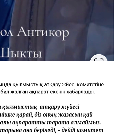
нда қылмыстық атқару жүйесі комитетіне
 бұл жалған ақпарат екенін хабарлады.
ын қылмыстық-атқару жүйесі
ішке қарай, біз оның жазасын қай
ралы ақпаратты тарата алмаймыз.
рына ғана беріледі, - дейді комитет