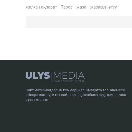
жалған ақпарат
Тараз
жаза
жазасын өтеу
Сайт материалдарын коммерциялық мақсатта толық немесе
ішінара көшіруге тек сайт иесінің жазбаша рұқсатымен ғана
рұқсат етіледі.