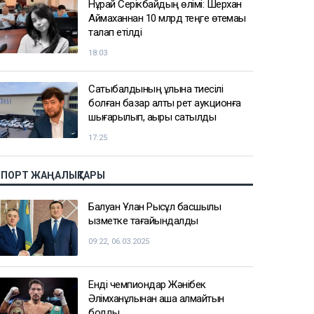
Нұрай Серікбайдың өлімі: Шерхан
Аймаханнан 10 млрд теңге өтемақы
талап етілді
18:03
Сатыбалдының ұлына тиесілі
болған базар алты рет аукционға
шығарылып, ақыры сатылды
17:25
СПОРТ ЖАҢАЛЫҚТАРЫ
Балуан Ұлан Рысқұл басшылық
қызметке тағайындалды
09:22, 06.03.2025
Енді чемпиондар Жәнібек
Әлімханұлынан қаша алмайтын
болды