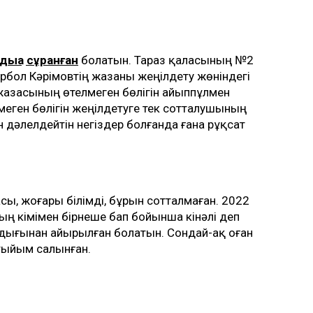
дыққа сұранған
болатын. Тараз қаласының №2
ұрбол Кәрімовтің жазаны жеңілдету жөніндегі
і жазасының өтелмеген бөлігін айыппұлмен
еген бөлігін жеңілдетуге тек сотталушының
ін дәлелдейтін негіздер болғанда ғана рұқсат
, жоғары білімді, бұрын сотталмаған. 2022
 үкімімен бірнеше бап бойынша кінәлі деп
ндығынан айырылған болатын. Сондай-ақ оған
 тыйым салынған.