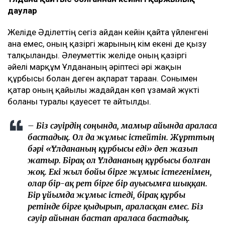
даулар
Желіде Әділеттің сегіз айдан кейін қайта үйленгені
ғана емес, оның қазіргі жарының кім екені де қызу
талқыланды. Әлеуметтік желіде оның қазіргі
әйелі марқұм Ұлдананың әріптесі әрі жақын
құрбысы болған деген ақпарат тараған. Сонымен
қатар оның қайғылы жағдайдан көп ұзамай жүкті
болғаны туралы қауесет те айтылды.
– Біз сәуірдің соңында, мамыр айында араласа
бастадық. Ол да жұмыс істейтін. Жұрттың
бәрі «Ұлдананың құрбысы еді» деп жазып
жатыр. Бірақ ол Ұлдананың құрбысы болған
жоқ. Екі жыл бойы бірге жұмыс істегенімен,
олар бір-ақ рет бірге бір ауысымға шыққан.
Бір ұйымда жұмыс істеді, бірақ құрбы
ретінде бірге қыдырып, араласқан емес. Біз
сәуір айынан бастап араласа бастадық.