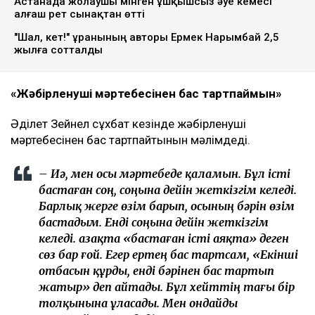
Астанада жолаушы мінген ұшқышсыз әуе кемесі
алғаш рет сынақтан өтті
"Шал, кет!" ұранының авторы Ермек Нарымбай 2,5
жылға сотталды
«Жәбірленуші мәртебесінен бас тартпаймын»
Әділет Зейнел сұхбат кезінде жәбірленуші
мәртебесінен бас тартпайтынын мәлімдеді.
– Иә, мен осы мәртебеде қаламын. Бұл істі
бастаған соң, соңына дейін жеткізгім келеді.
Барлық жерге өзім барып, осының бәрін өзім
бастадым. Енді соңына дейін жеткізгім
келеді. Қазақта «бастаған істі аяқта» деген
сөз бар ғой. Егер ертең бас тартсам, «Екінші
отбасын құрды, енді бәрінен бас тартып
жатыр» деп айтады. Бұл хейттің тағы бір
толқынына ұласады. Мен ондайды