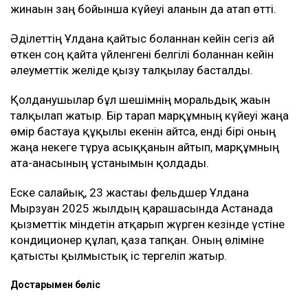
жинағын заң бойынша күйеуі алғанын да атап өтті.
Әділеттің Ұлдана қайтыс болғаннан кейін сегіз ай
өткен соң қайта үйленгені белгілі болғаннан кейін
әлеуметтік желіде қызу талқылау басталды.
Қолданушылар бұл шешімнің моральдық жағын
талқылап жатыр. Бір тарап марқұмның күйеуі жаңа
өмір бастауға құқылы екенін айтса, енді бірі оның
жаңа некеге тұруға асыққанын айтып, марқұмның
ата-анасының ұстанымын қолдады.
Еске салайық, 23 жастағы фельдшер Ұлдана
Мырзуан 2025 жылдың қарашасында Астанада
қызметтік міндетін атқарып жүрген кезінде үстіне
кондиционер құлап, қаза тапқан. Оның өліміне
қатысты қылмыстық іс тергеліп жатыр.
Достарыңмен бөліс