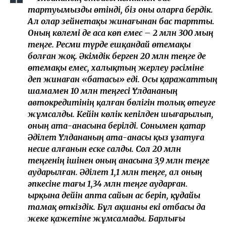
тартуымызды өтінді, біз оны оларға бердік.
Ал олар зейнетақы жинағынан бас тартты.
Оның көлемі де аса көп емес – 2 млн 300 мың
теңге. Ресми түрде ешқандай өтемақы
болған жоқ. Әкімдік берген 20 млн теңге де
өтемақы емес, халықтың жерлеу рәсіміне
деп жинаған «батасы» еді. Осы қаражаттың
шамамен 10 млн теңгесі Ұлдананың
автокредитінің қалған бөлігін толық өтеуге
жұмсалды. Кейін көлік кепілден шығарылып,
оның ата-анасына берілді. Сонымен қатар
Әділет Ұлдананың ата-анасы қыз ұзатуға
несие алғанын еске салды. Сол 20 млн
теңгенің ішінен оның анасына 3,9 млн теңге
аударылған. Әділет 1,1 млн теңге, ал оның
әпкесіне тағы 1,34 млн теңге аударған.
Қырқына дейін апта сайын ас беріп, құдайы
тамақ өткіздік. Бұл ақшаны екі отбасы да
жеке қажетіне жұмсамады. Барлығы