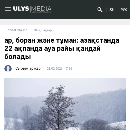
ҚАЗ
РУС
ULYSMEDIA.KZ
Жаңалықтар
Қар, боран және тұман: Қазақстанда
22 ақпанда ауа райы қандай
болады
Сырым Қаржас
21.02.2026, 17:36