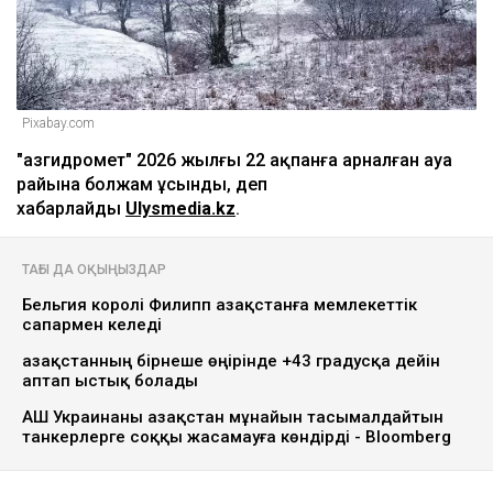
Pixabay.com
"Қазгидромет" 2026 жылғы 22 ақпанға арналған ауа
райына болжам ұсынды, деп
хабарлайды
Ulysmedia.kz
.
ТАҒЫ ДА ОҚЫҢЫЗДАР
Бельгия королі Филипп Қазақстанға мемлекеттік
сапармен келеді
Қазақстанның бірнеше өңірінде +43 градусқа дейін
аптап ыстық болады
АҚШ Украинаны Қазақстан мұнайын тасымалдайтын
танкерлерге соққы жасамауға көндірді - Bloomberg