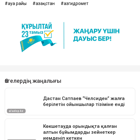
ауа райы
Қазақстан
Қазгидромет