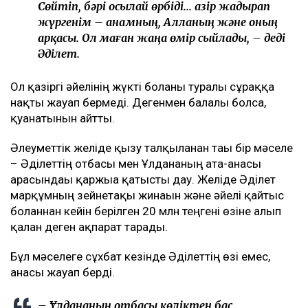
Сөйтіп, бәрі осылай өрбіді... Қазір жадырап
жүргенім – анамның, Алланың және оның
арқасы. Ол маған жаңа өмір сыйлады, – деді
Әділет.
Ол қазіргі әйелінің жүкті болғаны туралы сұраққа
нақты жауап бермеді. Дегенмен балалы болса,
қуанатынын айтты.
Әлеуметтік желіде қызу талқыланған тағы бір мәселе
– Әділеттің отбасы мен Ұлдананың ата-анасы
арасындағы қаржыға қатысты дау. Желіде Әділет
марқұмның зейнетақы жинағын және әйелі қайтыс
болғаннан кейін берілген 20 млн теңгені өзіне алып
қалған деген ақпарат тарады.
Бұл мәселеге сұхбат кезінде Әділеттің өзі емес,
анасы жауап берді.
– Ұлдананың отбасы көліктен бас