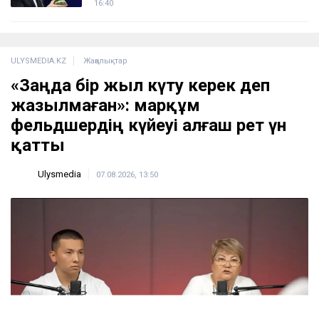
16:40
ULYSMEDIA.KZ
Жаңалықтар
«Заңда бір жыл күту керек деп
жазылмаған»: марқұм
фельдшердің күйеуі алғаш рет үн
қатты
Ulysmedia
07.08.2026, 13:50