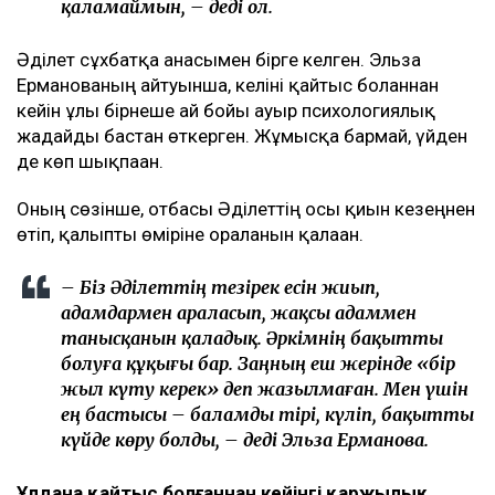
қаламаймын, – деді ол.
Әділет сұхбатқа анасымен бірге келген. Эльза
Ерманованың айтуынша, келіні қайтыс болғаннан
кейін ұлы бірнеше ай бойы ауыр психологиялық
жағдайды бастан өткерген. Жұмысқа бармай, үйден
де көп шықпаған.
Оның сөзінше, отбасы Әділеттің осы қиын кезеңнен
өтіп, қалыпты өміріне оралғанын қалаған.
– Біз Әділеттің тезірек есін жиып,
адамдармен араласып, жақсы адаммен
танысқанын қаладық. Әркімнің бақытты
болуға құқығы бар. Заңның еш жерінде «бір
жыл күту керек» деп жазылмаған. Мен үшін
ең бастысы – баламды тірі, күліп, бақытты
күйде көру болды, – деді Эльза Ерманова.
Ұлдана қайтыс болғаннан кейінгі қаржылық