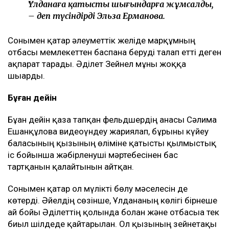
Ұлданаға қатысты шығындарға жұмсалды,
– деп түсіндірді Эльза Ерманова.
Сонымен қатар әлеуметтік желіде марқұмның
отбасы мемлекеттен баспана беруді талап етті деген
ақпарат тарады. Әділет Зейнел мұны жоққа
шығарды.
Бұған дейін
Бұған дейін қаза тапқан фельдшердің анасы Сәлима
Ешанқұлова видеоүндеу жариялап, бұрынғы күйеу
баласының қызының өліміне қатысты қылмыстық
іс бойынша жәбірленуші мәртебесінен бас
тартқанын қалайтынын айтқан.
Сонымен қатар ол мүлікті бөлу мәселесін де
көтерді. Әйелдің сөзінше, Ұлдананың көлігі бірнеше
ай бойы Әділеттің қолында болған және отбасыға тек
биыл шілдеде қайтарылған. Ол қызының зейнетақы