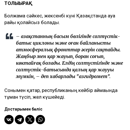
ТОЛЫҒЫРАҚ
Болжамға сәйкес, жексенбі күні Қазақстанда ауа
райы қолайсыз болады.
– Қазақстанның басым бөлігінде солтүстік-
батыс циклоны және оған байланысты
атмосфералық фронттар әсерін сақтайды.
Жаңбыр мен қар жауып, боран соғып,
көктайғақ болады. Елдің солтүстігінде және
солтүстік-батысында қалың қар жаууы
мүмкін, – деп хабарлады "Қазгидромет".
Сонымен қатар, республиканың кейбір аймағында
тұман түсіп, жел күшейеді.
Достарыңмен бөліс