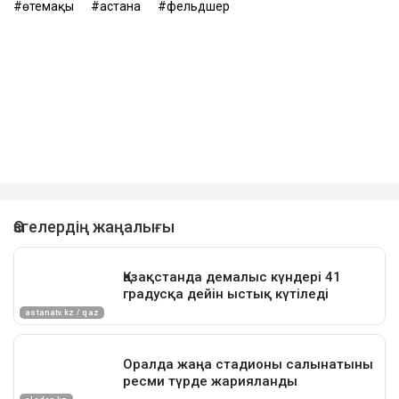
өтемақы
астана
фельдшер