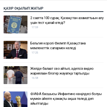
ҚАЗІР ОҚЫЛЫП ЖАТЫР
2 сағатта 100 сұрақ: Қазақстан азаматтығын алу
үшін тест қалай өтеді?
17:59
Бельгия королі Филипп Қазақстанға
мемлекеттік сапармен келеді
17:25
Желіде балағат сөз айтып, әдепсіз видео
жариялаған блогер жауапқа тартылды
16:58
ФИФА басшысы Инфантино көңілдесі болуы
мүмкін әйелге қомақты ақша төледі деп
айыпталды