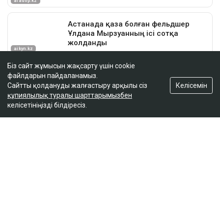
Біз сайт жұмысын жақсарту үшін cookie
файлдарын пайдаланамыз.
Келісемін
Сайтты қолдануды жалғастыру арқылы сіз
құпиялылық туралы шарттарымызбен
келісетініңізді білдіресіз.