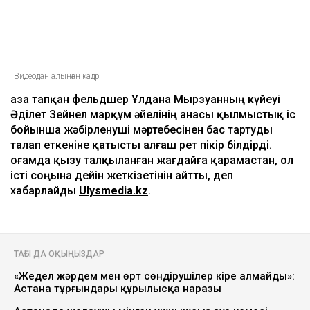
Видеодан алынған кадр
Қаза тапқан фельдшер Ұлдана Мырзуанның күйеуі
Әділет Зейнел марқұм әйелінің анасы қылмыстық іс
бойынша жәбірленуші мәртебесінен бас тартуды
талап еткеніне қатысты алғаш рет пікір білдірді.
Қоғамда қызу талқыланған жағдайға қарамастан, ол
істі соңына дейін жеткізетінін айтты, деп
хабарлайды
Ulysmedia.kz
.
ТАҒЫ ДА ОҚЫҢЫЗДАР
«Жедел жәрдем мен өрт сөндірушілер кіре алмайды»:
Астана тұрғындары құрылысқа наразы