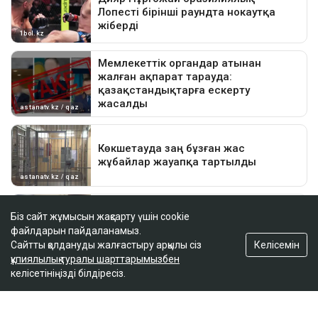
Біз сайт жұмысын жақсарту үшін cookie
файлдарын пайдаланамыз.
Келісемін
Сайтты қолдануды жалғастыру арқылы сіз
құпиялылық туралы шарттарымызбен
келісетініңізді білдіресіз.