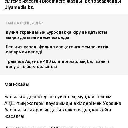
сілтеме жасаған Bloomberg жазды, деп хабарлайды
Ulysmedia.kz.
ТАҒЫ ДА ОҚЫҢЫЗДАР
Вучич Украинаның Еуроодаққа кіруіне қатысты
маңызды мәлімдеме жасады
Бельгия королі Филипп Қазақстанға мемлекеттік
сапармен келеді
Трампқа Ақ үйде 400 млн долларлық бал залын
салуға тыйым салынды
Мән-жайы
Басылым деректеріне сүйенсек, мұндай келісім
АҚШ-тың жоғары лауазымды өкілдері мен Украина
басшылығы арасындағы келіссөздерден кейін
жасалған.