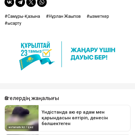
Самұрық-Қазына
Нұрлан Жақыпов
қызметкер
қысқарту