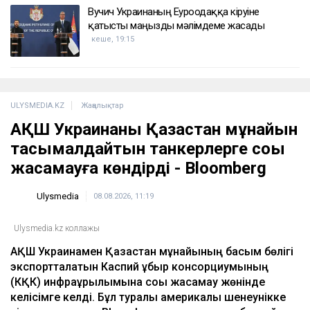
Вучич Украинаның Еуроодаққа кіруіне
қатысты маңызды мәлімдеме жасады
кеше, 19:15
ULYSMEDIA.KZ
Жаңалықтар
АҚШ Украинаны Қазақстан мұнайын
тасымалдайтын танкерлерге соққы
жасамауға көндірді - Bloomberg
Ulysmedia
08.08.2026, 11:19
Ulysmedia.kz коллажы
АҚШ Украинамен Қазақстан мұнайының басым бөлігі
экспортталатын Каспий құбыр консорциумының
(КҚК) инфрақұрылымына соққы жасамау жөнінде
келісімге келді. Бұл туралы америкалық шенеунікке