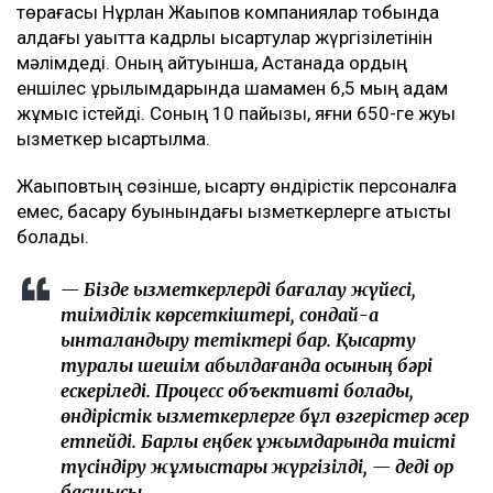
төрағасы Нұрлан Жақыпов компаниялар тобында
алдағы уақытта кадрлық қысқартулар жүргізілетінін
мәлімдеді. Оның айтуынша, Астанада қордың
еншілес құрылымдарында шамамен 6,5 мың адам
жұмыс істейді. Соның 10 пайызы, яғни 650-ге жуық
қызметкер қысқартылмақ.
Жақыповтың сөзінше, қысқарту өндірістік персоналға
емес, басқару буынындағы қызметкерлерге қатысты
болады.
— Бізде қызметкерлерді бағалау жүйесі,
тиімділік көрсеткіштері, сондай-ақ
ынталандыру тетіктері бар. Қысқарту
туралы шешім қабылдағанда осының бәрі
ескеріледі. Процесс объективті болады,
өндірістік қызметкерлерге бұл өзгерістер әсер
етпейді. Барлық еңбек ұжымдарында тиісті
түсіндіру жұмыстары жүргізілді, — деді қор
басшысы.