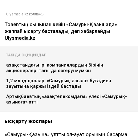
Ulysmedia.kz коллажы
Тоқаевтың сынынан кейін «Самұрық-Қазынада»
жаппай қысқарту басталады, деп хабарлайды
Ulysmedia.kz
.
ТАҒЫ ДА ОҚЫҢЫЗДАР
Қазақстандағы ірі компаниялардың бірінің
акционерлері тағы да өзгеруі мүмкін
1,2 млрд доллар: «Самұрық-Қазына» бутадиен
зауытына қаржы іздей бастады
Артықбаевтың «Қазақтелекомдағы» үлесі «Самұрық-
Қазынаға» өтті
Қысқарту жоспары
«Самұрық-Қазына» ұлттық әл-ауқат қорының басқарма