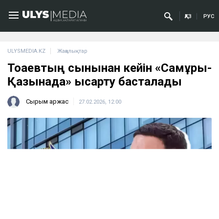
ҚАЗ
РУС
ULYSMEDIA.KZ
Жаңалықтар
Тоқаевтың сынынан кейін «Самұрық-
Қазынада» қысқарту басталады
Сырым Қаржас
27.02.2026, 12:00