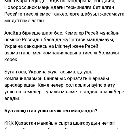
Киев Қара теңіздегі КҚК нысандарына, сондай-ақ,
Новороссийск маңындағы терминалға бет алған
Ресейге тиесілі емес танкерлерге шабуыл жасамауға
міндеттеме алған.
Алайда бірнеше шарт бар. Кемелер Ресей мұнайын
немесе Ресейдің басқа да жүгін тасымалдамауы,
Украина санкциясына ілікпеуі және Ресей
азаматтары мен компанияларына тиесілі болмауы
керек.
Бұған қоса, Украина жүк тасымалдаушы
компаниялармен байланыс орнататын арнайы
арналар ашқан. Кеме иелері сол арқылы қауіпсіз өту
үшін өз кемелері туралы мәліметті алдын ала жібере
алады.
Бұл Қазақстан үшін неліктен маңызды?
КҚК Қазақстан мұнайын сыртқа шығарудың негізгі