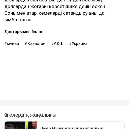
доллардан жоғары көрсеткішке дейін өскен.
Сонымен қатар, кемелерді сақтандыру құны да
қымбаттаған.
Достарыңмен бөліс
мұнай
Қазақстан
АҚШ
Украина