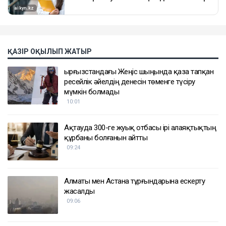
ҚАЗІР ОҚЫЛЫП ЖАТЫР
Қырғызстандағы Жеңіс шыңында қаза тапқан
ресейлік әйелдің денесін төменге түсіру
мүмкін болмады
10:01
Ақтауда 300-ге жуық отбасы ірі алаяқтықтың
құрбаны болғанын айтты
09:24
Алматы мен Астана тұрғындарына ескерту
жасалды
09:06