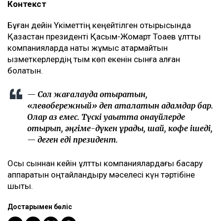
Контекст
Бұған дейін Үкіметтің кеңейтілген отырысында
Қазақстан президенті Қасым-Жомарт Тоқаев ұлттық
компанияларда нақты жұмыс атқармайтын
қызметкерлердің тым көп екенін сынға алған
болатын.
— Сол жағалауда отыратын,
«левобережный» деп аталатын адамдар бар.
Олар аз емес. Түскі уақытта қонақүйлерде
отырып, әңгіме-дүкен құрады, шай, кофе ішеді,
— деген еді президент.
Осы сыннан кейін ұлттық компаниялардағы басқару
аппаратын оңтайландыру мәселесі күн тәртібіне
шықты.
Достарыңмен бөліс