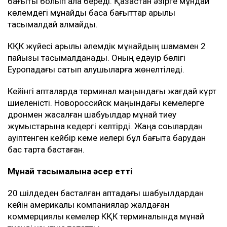
бағыты болып қала береді. Қазақстан әзірге мұндай
көлемдегі мұнайды басқа бағыттар арқылы
тасымалдай алмайды.
КҚК жүйесі арқылы әлемдік мұнайдың шамамен 2
пайызы тасымалданады. Оның едәуір бөлігі
Еуропадағы сатып алушыларға жөнелтіледі.
Кейінгі апталарда терминал маңындағы жағдай күрт
шиеленісті. Новороссийск маңындағы кемелерге
дронмен жасалған шабуылдар мұнай тиеу
жұмыстарына кедергі келтірді. Жаңа соққылардан
қауіптенген кейбір кеме иелері бұл бағытқа барудан
бас тарта бастаған.
Мұнай тасымалына әсер етті
20 шілдеден басталған аптадағы шабуылдардан
кейін америкалық компаниялар жалдаған
коммерциялық кемелер КҚК терминалында мұнай