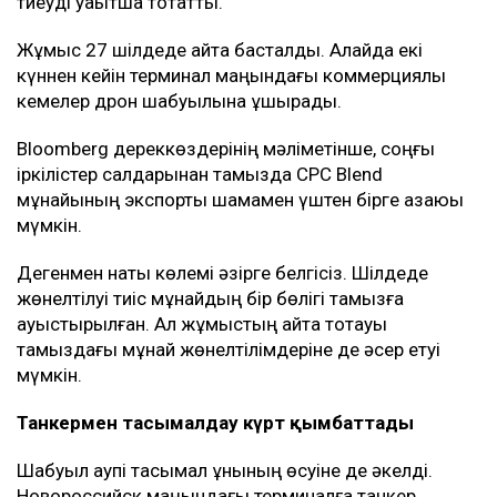
тиеуді уақытша тоқтатты.
Жұмыс 27 шілдеде қайта басталды. Алайда екі
күннен кейін терминал маңындағы коммерциялық
кемелер дрон шабуылына ұшырады.
Bloomberg дереккөздерінің мәліметінше, соңғы
іркілістер салдарынан тамызда CPC Blend
мұнайының экспорты шамамен үштен бірге азаюы
мүмкін.
Дегенмен нақты көлемі әзірге белгісіз. Шілдеде
жөнелтілуі тиіс мұнайдың бір бөлігі тамызға
ауыстырылған. Ал жұмыстың қайта тоқтауы
тамыздағы мұнай жөнелтілімдеріне де әсер етуі
мүмкін.
Танкермен тасымалдау күрт қымбаттады
Шабуыл қаупі тасымал құнының өсуіне де әкелді.
Новороссийск маңындағы терминалға танкер