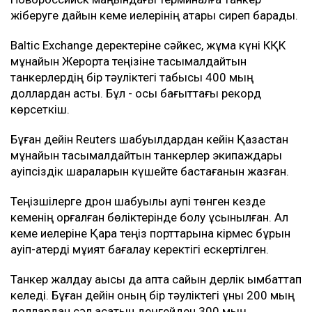
жіберуге дайын кеме иелерінің қатары сиреп барады.
Baltic Exchange деректеріне сәйкес, жұма күні КҚК
мұнайын Жерорта теңізіне тасымалдайтын
танкерлердің бір тәуліктегі табысы 400 мың
доллардан асты. Бұл - осы бағыттағы рекорд
көрсеткіш.
Бұған дейін Reuters шабуылдардан кейін Қазақстан
мұнайын тасымалдайтын танкерлер экипаждары
қауіпсіздік шараларын күшейте бастағанын жазған.
Теңізшілерге дрон шабуылы қаупі төнген кезде
кеменің қорғалған бөліктерінде болу ұсынылған. Ал
кеме иелеріне Қара теңіз порттарына кірмес бұрын
қауіп-қатерді мұқият бағалау керектігі ескертілген.
Танкер жалдау ақысы да апта сайын дерлік қымбаттап
келеді. Бұған дейін оның бір тәуліктегі құны 200 мың
доллардан сәл асатын деңгейден 300 мың