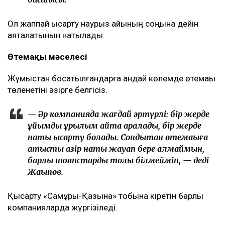
Ол жаппай қысқарту наурыз айының соңына дейін
аяқталатынын нақтылады.
Өтемақы мәселесі
Жұмыстан босатылғандарға қандай көлемде өтемақы
төленетіні әзірге белгісіз.
— Әр компанияда жағдай әртүрлі: бір жерде
ұйымдық құрылым қайта қаралады, бір жерде
нақты қысқарту болады. Сондықтан өтемақыға
қатысты қазір нақты жауап бере алмаймын,
барлық нюанстарды толық білмеймін, — деді
Жақыпов.
Қысқарту «Самұрық-Қазына» тобына кіретін барлық
компанияларда жүргізіледі.