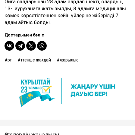
Оқиға салдарынан 28 адам зардап шекті, олардың
13-і ауруханаға жатқызылды, 8 адамға медициналық
көмек көрсетілгеннен кейін үйлеріне жіберілді.7
адам қайтыс болды.
Достарыңмен бөліс
өрт
төтенше жағдай
жарылыс