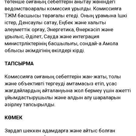
төтенше оқиғаның себептерін анықтау жөніндегі
ведомствоаралық комиссия құрылды. Комиссияға
ТЖМ басшысы төрағалық етеді. Оның құрамына Ішкі
істер, Денсаулық сақтау, Еңбек және халықты
әлеуметтік қорғау, Энергетика, Өнеркәсіп және
құрылыс, Әділет, Сауда және интеграция
министрліктерінің басшылығы, сондай-ақ Ақмола
облысы әкімдігінің өкілдері кірді.
ТАПСЫРМА
Комиссияға оқиғаның себептерін жан-жақты, толық
және объективті тергеуді қамтамасыз етіп, ұқсас
жағдайлардың қайталануына жол бермеу үшін қажетті
ұйымдастырушылық және алдын алу шараларын
әзірлеу тапсырылды.
КӨМЕК
Зардап шеккен адамдарға және қайтыс болған