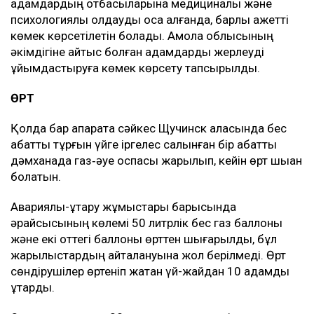
адамдардың отбасыларына медициналық және
психологиялық қолдауды қоса алғанда, барлық қажетті
көмек көрсетілетін болады. Ақмола облысының
әкімдігіне қайтыс болған адамдарды жерлеуді
ұйымдастыруға көмек көрсету тапсырылды.
ӨРТ
Қолда бар ақпаратқа сәйкес Щучинск қаласында бес
қабатты тұрғын үйге іргелес салынған бір қабатты
дәмханада газ‑әуе қоспасы жарылып, кейін өрт шыққан
болатын.
Авариялық-құтқару жұмыстары барысында
әрқайсысының көлемі 50 литрлік бес газ баллоны
және екі оттегі баллоны өрттен шығарылды, бұл
жарылыстардың қайталануына жол берілмеді. Өрт
сөндірушілер өртеніп жатқан үй-жайдан 10 адамды
құтқарды.