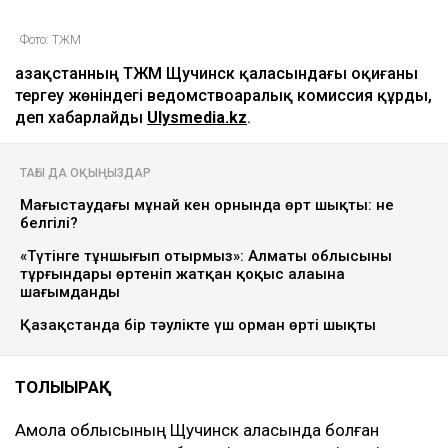
Фото: ТЖМ
Қазақстанның ТЖМ Щучинск қаласындағы оқиғаны
тергеу жөніндегі ведомствоаралық комиссия құрды,
деп хабарлайды
Ulysmedia.kz
.
ТАҒЫ ДА ОҚЫҢЫЗДАР
Маңғыстаудағы мұнай кен орнында өрт шықты: не
белгілі?
«Түтінге тұншығып отырмыз»: Алматы облысының
тұрғындары өртеніп жатқан қоқыс алаңына
шағымданды
Қазақстанда бір тәулікте үш орман өрті шықты
ТОЛЫҒЫРАҚ
Ақмола облысының Щучинск қаласында болған