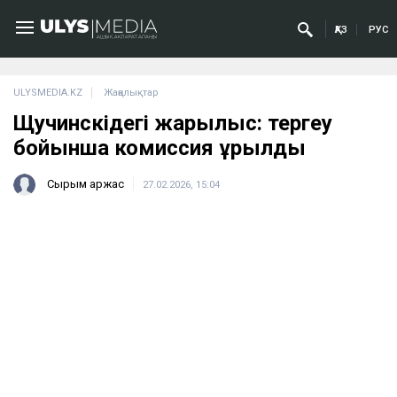
ҚАЗ
РУС
ULYSMEDIA.KZ
Жаңалықтар
Щучинскідегі жарылыс: тергеу
бойынша комиссия құрылды
Сырым Қаржас
27.02.2026, 15:04