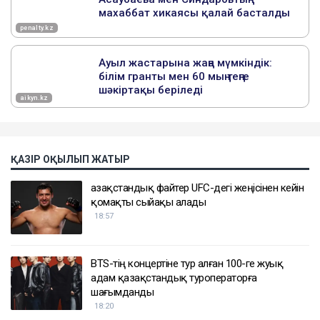
ҚАЗІР ОҚЫЛЫП ЖАТЫР
Қазақстандық файтер UFC-дегі жеңісінен кейін
қомақты сыйақы алады
18:57
BTS-тің концертіне тур алған 100-ге жуық
адам қазақстандық туроператорға
шағымданды
18:20