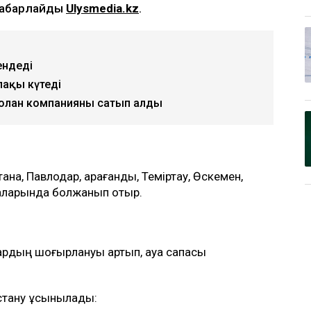
 хабарлайды
Ulysmedia.kz
.
ендеді
лақы күтеді
 болған компанияны сатып алды
на, Павлодар, Қарағанды, Теміртау, Өскемен,
лаларында болжанып отыр.
ардың шоғырлануы артып, ауа сапасы
стану ұсынылады: