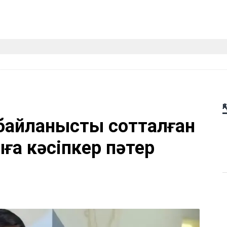
Қ
байланысты сотталған
а кәсіпкер пәтер