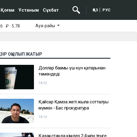
Қоғам
Ұстаным
Сұхбат
ҚАЗ
РУС
Ауа-райы
16
₽
5.78
АЗІР ОҚЫЛЫП ЖАТЫР
Доллар бағамы үш күн қатарынан
төмендеді
18:52
Қайсар Қамза жеті жылға сотталуы
мүмкін - Бас прокуратура
18:10
Қазақстанда кімдер 2,4 млн теңге