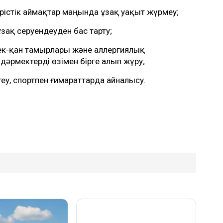
ірістік аймақтар маңында ұзақ уақыт жүрмеу;
зақ серуендеуден бас тарту;
к-қан тамырлары және аллергиялық
дәрмектерді өзімен бірге алып жүру;
еу, спортпен ғимараттарда айналысу.