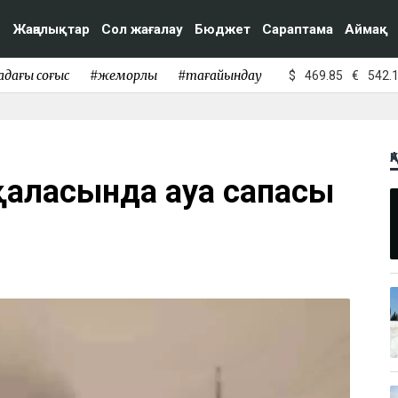
Жаңалықтар
Сол жағалау
Бюджет
Сараптама
Аймақ
адағы соғыс
#жемқорлық
#тағайындау
$
469.85
€
542.
Қ
қаласында ауа сапасы