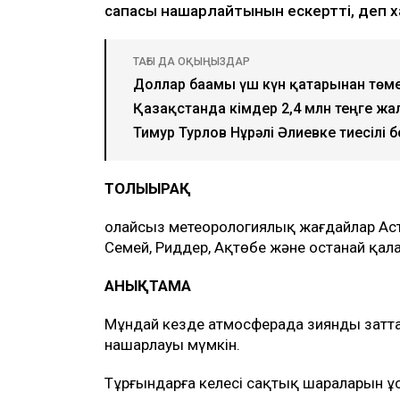
сапасы нашарлайтынын ескертті, деп
ТАҒЫ ДА ОҚЫҢЫЗДАР
Доллар бағамы үш күн қатарынан төм
Қазақстанда кімдер 2,4 млн теңге жа
Тимур Турлов Нұрәлі Әлиевке тиесілі
ТОЛЫҒЫРАҚ
Қолайсыз метеорологиялық жағдайлар Аста
Семей, Риддер, Ақтөбе және Қостанай қа
АНЫҚТАМА
Мұндай кезде атмосферада зиянды затт
нашарлауы мүмкін.
Тұрғындарға келесі сақтық шараларын ұ