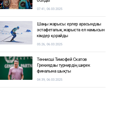
болды
07:41, 06.03.2025
Шаңғы жарысы: ерлер арасындағы
эстафеталық жарыста ел намысын
кімдер қорғайды
05:26, 06.03.2025
Теннисші Тимофей Скатов
Грекиядағы турнирдің ширек
финалына шықты
04:39, 06.03.2025