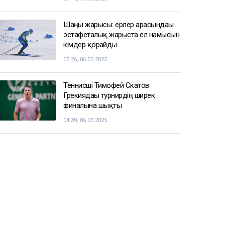
Шаңғы жарысы: ерлер арасындағы
эстафеталық жарыста ел намысын
кімдер қорғайды
05:26, 06.03.2025
Теннисші Тимофей Скатов
Грекиядағы турнирдің ширек
финалына шықты
04:39, 06.03.2025