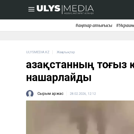
#қаңтар қақтығысы
#Украин
ULYSMEDIA.KZ
Жаңалықтар
Қазақстанның тоғыз 
нашарлайды
Сырым Қаржас
28.02.2026, 12:12