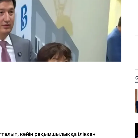
тталып, кейін рақымшылыққа іліккен