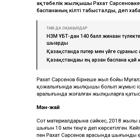
ақтөбелік жылқышы Рахат Сәрсеновке 
баспананың кілті табысталды, деп ха
ТАҒЫ ДА ОҚЫҢЫЗДАР
НЗМ ҰБТ-дан 140 балл жинаған түлект
шығарды
Қазақстанда пәтер мен үйге сұраныс 
Қазақстандағы ең арзан баспана қай 
Рахат Сәрсенов бірнеше жыл бойы Мұға
қожалығында жылқышы болып жұмыс іст
аралығында жоғалған жылқыларға қатысты
Мән-жай
Сот материалдарына сәйкес, 2018 жылы
шығын 10 млн теңге деп көрсетілген. Кей
пен Рахат Сәрсенов арасында шығынды өт