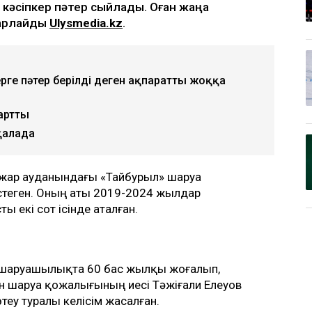
кәсіпкер пәтер сыйлады. Оған жаңа
барлайды
Ulysmedia.kz
.
ерге пәтер берілді деген ақпаратты жоққа
артты
қалада
лжар ауданындағы «Тайбурыл» шаруа
еген. Оның аты 2019-2024 жылдар
 екі сот ісінде аталған.
 шаруашылықта 60 бас жылқы жоғалып,
ін шаруа қожалығының иесі Тәжіғали Елеуов
еу туралы келісім жасалған.