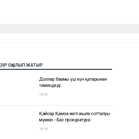
АЗІР ОҚЫЛЫП ЖАТЫР
Доллар бағамы үш күн қатарынан
төмендеді
18:52
Қайсар Қамза жеті жылға сотталуы
мүмкін - Бас прокуратура
18:10