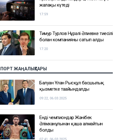
жалақы күтеді
17:59
Тимур Турлов Нұрәлі Әлиевке тиесілі
болған компанияны сатып алды
17:20
СПОРТ ЖАҢАЛЫҚТАРЫ
Балуан Ұлан Рысқұл басшылық
қызметке тағайындалды
09:22, 06.03.2025
Енді чемпиондар Жәнібек
Әлімханұлынан қаша алмайтын
болды
07:41, 06.03.2025