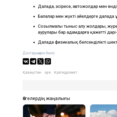
Далада, әсіресе, автожолдар мен өнд
Балалар мен жүкті әйелдерге далада ұ
Созылмалы тыныс алу жолдары, жүре
аурулары бар адамдарға қажетті дәрі-
Далада физикалық белсенділікті шект
Достарыңмен бөліс
Қазақстан
ауа
Қазгидромет