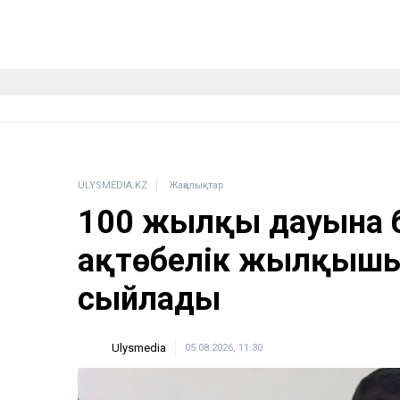
ULYSMEDIA.KZ
Жаңалықтар
100 жылқы дауына 
ақтөбелік жылқышығ
сыйлады
Ulysmedia
05.08.2026, 11:30