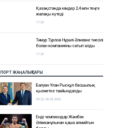
Қазақстанда кімдер 2,4 млн теңге
жалақы күтеді
17:59
Тимур Турлов Нұрәлі Әлиевке тиесілі
болған компанияны сатып алды
17:20
СПОРТ ЖАҢАЛЫҚТАРЫ
Балуан Ұлан Рысқұл басшылық
қызметке тағайындалды
09:22, 06.03.2025
Енді чемпиондар Жәнібек
Әлімханұлынан қаша алмайтын