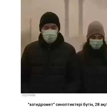
Ulysmedia
"Қазгидромет" синоптиктері бүгін, 28 а