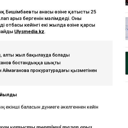
қ Бишімбаевтың анасы өзіне қатысты 25
лап арыз бергенін мәлімдеді. Оның
ің отбасы кейінгі екі жылда өзіне қарсы
рлайды
Ulysmedia.kz
.