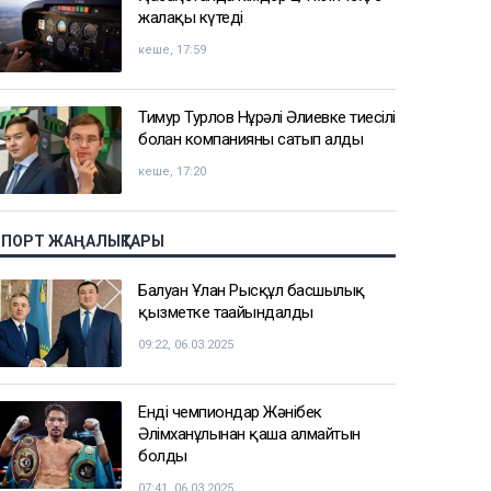
жалақы күтеді
кеше, 17:59
Тимур Турлов Нұрәлі Әлиевке тиесілі
болған компанияны сатып алды
кеше, 17:20
СПОРТ ЖАҢАЛЫҚТАРЫ
Балуан Ұлан Рысқұл басшылық
қызметке тағайындалды
09:22, 06.03.2025
Енді чемпиондар Жәнібек
Әлімханұлынан қаша алмайтын
болды
07:41, 06.03.2025