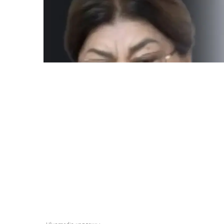
ULYSMEDIA.KZ
Жаңалықтар
Бишімбаевтың анас
25 млн теңге талап е
Ulysmedia
06.08.2026, 09:30