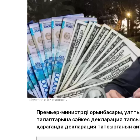
Ulysmedia.kz коллажы
Премьер-министрдің орынбасары, ұлтты
талаптарына сәйкес декларация тапсыр
қарағанда декларация тапсырғанын а