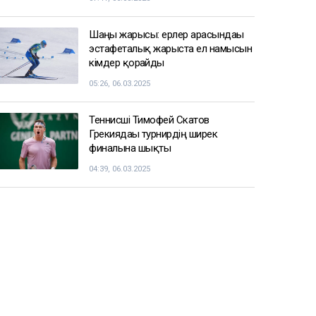
Шаңғы жарысы: ерлер арасындағы
эстафеталық жарыста ел намысын
кімдер қорғайды
05:26, 06.03.2025
Теннисші Тимофей Скатов
Грекиядағы турнирдің ширек
финалына шықты
04:39, 06.03.2025