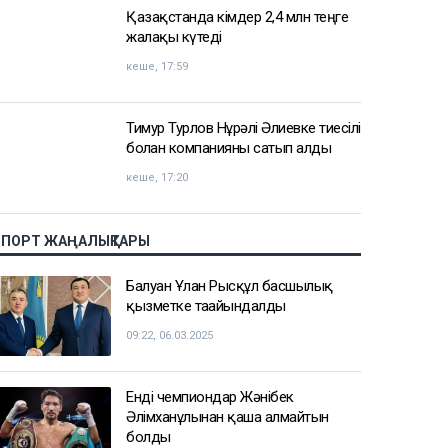
АЗІР ОҚЫЛЫП ЖАТЫР
Доллар бағамы үш күн қатарынан
төмендеді
кеше, 18:52
Қайсар Қамза жеті жылға сотталуы
мүмкін - Бас прокуратура
кеше, 18:10
Қазақстанда кімдер 2,4 млн теңге
жалақы күтеді
кеше, 17:59
Тимур Турлов Нұрәлі Әлиевке тиесілі
болған компанияны сатып алды