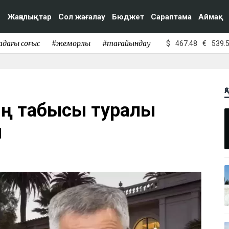
Жаңалықтар
Сол жағалау
Бюджет
Сараптама
Аймақ
адағы соғыс
#жемқорлық
#тағайындау
$
467.48
€
539.
Қ
ің табысы туралы
ы