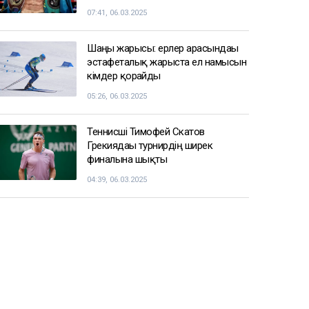
кеше, 17:20
СПОРТ ЖАҢАЛЫҚТАРЫ
Балуан Ұлан Рысқұл басшылық
қызметке тағайындалды
09:22, 06.03.2025
Енді чемпиондар Жәнібек
Әлімханұлынан қаша алмайтын
болды
07:41, 06.03.2025
Шаңғы жарысы: ерлер арасындағы
эстафеталық жарыста ел намысын
кімдер қорғайды
05:26, 06.03.2025