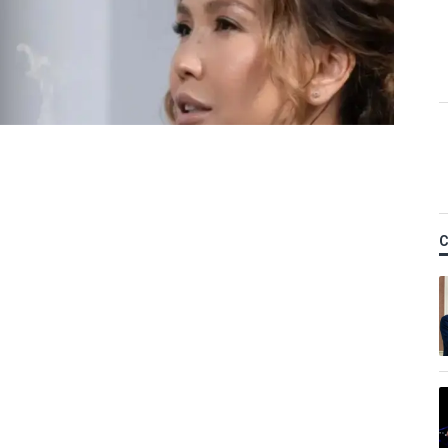
Қ
ы Назым Қахарманнан
тті