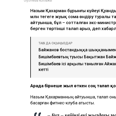
Ulysmedia коллажы
Назым Қахарман бұрынғы күйеуі Қуанды
млн теңгеге жуық сома өндіру туралы та
айтуынша, бұл – сотталған экс-министрд
берген төртінші талап арыз, деп хаба
ТАҒЫ ДА ОҚЫҢЫЗДАР