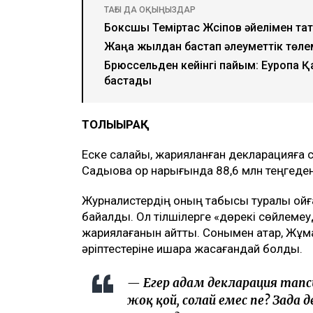
ТАҒЫ ДА ОҚЫҢЫЗДАР
Боксшы Теміртас Жүсіпов әйелімен та
Жаңа жылдан бастап әлеуметтік төле
Брюссельден кейінгі пайым: Еуропа 
бастады
ТОЛЫҒЫРАҚ
Еске салайық, жарияланған декларацияға 
Садықова қор нарығында 88,6 млн теңгеден
Журналистердің оның табысы туралы қойғ
байқалды. Ол тілшілерге «дөрекі сөйлеме
жариялағанын айтты. Сонымен қатар, Жұма
әріптестеріне ишара жасағандай болды.
— Егер адам декларация тапс
жоқ қой, солай емес пе? Заңд