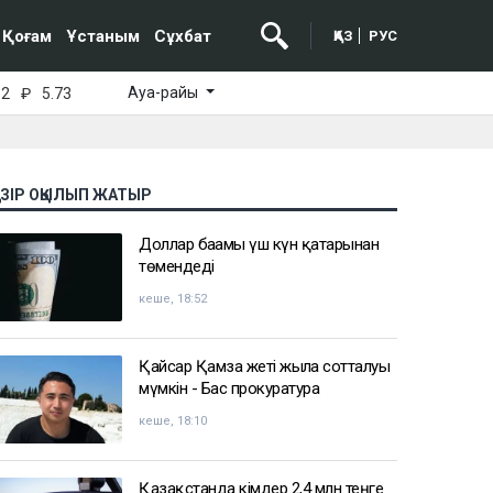
Қоғам
Ұстаным
Сұхбат
ҚАЗ
РУС
Ауа-райы
52
₽
5.73
АЗІР ОҚЫЛЫП ЖАТЫР
Доллар бағамы үш күн қатарынан
төмендеді
кеше, 18:52
Қайсар Қамза жеті жылға сотталуы
мүмкін - Бас прокуратура
кеше, 18:10
Қазақстанда кімдер 2,4 млн теңге