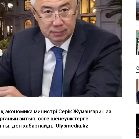
қ экономика министрі Серік Жұманғарин заң
ғанын айтып, өзге шенеуніктерге
йтты, деп хабарлайды
Ulysmedia.kz
.