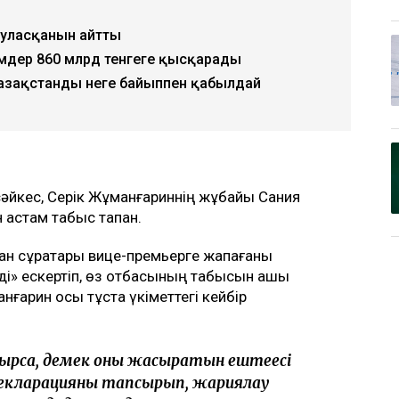
туласқанын айтты
мдер 860 млрд тенгеге қысқарады
Қазақстанды неге байыппен қабылдай
сәйкес, Серік Жұманғариннің жұбайы Сания
 астам табыс тапқан.
ан сұрақтары вице-премьерге жақпағаны
уді» ескертіп, өз отбасының табысын ашық
нғарин осы тұста үкіметтегі кейбір
ырса, демек оның жасыратын ештеңесі
а декларацияны тапсырып, жариялау