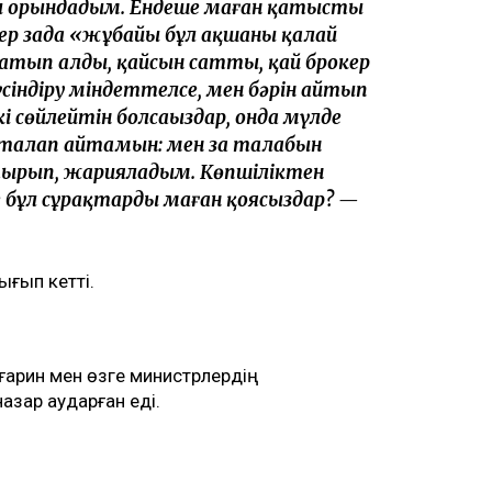
ы орындадым. Ендеше маған қатысты
ер заңда «жұбайың бұл ақшаны қалай
сатып алды, қайсын сатты, қай брокер
сіндіру міндеттелсе, мен бәрін айтып
кі сөйлейтін болсаңыздар, онда мүлде
йталап айтамын: мен заң талабын
ырып, жарияладым. Көпшіліктен
 бұл сұрақтарды маған қоясыздар? —
ығып кетті.
ғарин мен өзге министрлердің
азар аударған еді.