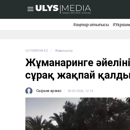
#қаңтар қақтығысы
#Украин
ULYSMEDIA.KZ
Жаңалықтар
Жұманғаринге әйелін
сұрақ жақпай қалд
Сырым Қаржас
04.03.2026, 12:13