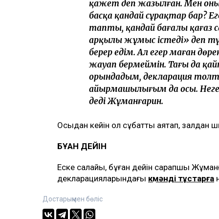
қажет деп жазылған. Мен он
басқа қандай сұрақтар бар? Ег
тапты, қандай бағалы қағаз 
арқылы жұмыс істеді» деп тү
берер едім. Ал егер маған дөре
жауап бермеймін. Тағы да қа
орындадым, декларация толт
айырмашылығым да осы. Неге
деді Жұманғарин.
Осыдан кейін ол сұқбатты аяқтап, залдан ш
БҰҒАН ДЕЙІН
Еске салайық, бұған дейін сарапшы Жұман
декларацияларындағы
күмәнді тұстарға
н
Достарыңмен бөліс