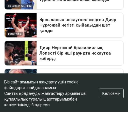
Біз сайт жұмысын жақсарту үшін cookie
файлдарын пайдаланамыз.
Келісемін
Сайтты қолдануды жалғастыру арқылы сіз
құпиялылық туралы шарттарымызбен
келісетініңізді білдіресіз.