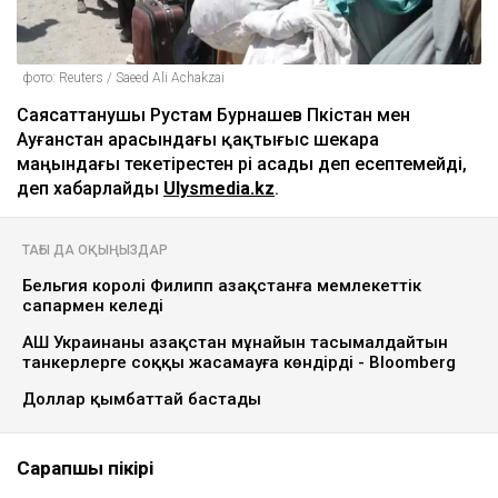
фото: Reuters / Saeed Ali Achakzai
Саясаттанушы Рустам Бурнашев Пәкістан мен
Ауғанстан арасындағы қақтығыс шекара
маңындағы текетірестен әрі асады деп есептемейді,
деп хабарлайды
Ulysmedia.kz
.
ТАҒЫ ДА ОҚЫҢЫЗДАР
Бельгия королі Филипп Қазақстанға мемлекеттік
сапармен келеді
АҚШ Украинаны Қазақстан мұнайын тасымалдайтын
танкерлерге соққы жасамауға көндірді - Bloomberg
Доллар қымбаттай бастады
Сарапшы пікірі