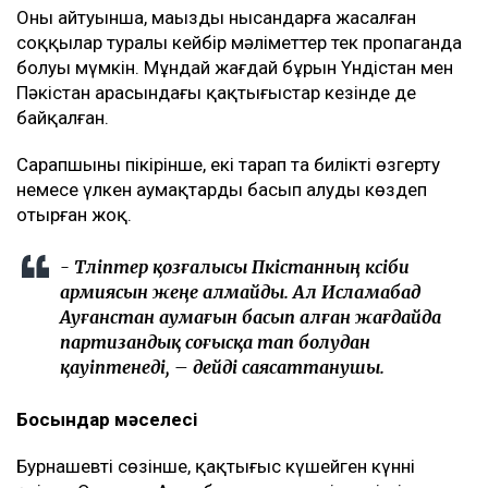
Оның айтуынша, маңызды нысандарға жасалған
соққылар туралы кейбір мәліметтер тек пропаганда
болуы мүмкін. Мұндай жағдай бұрын Үндістан мен
Пәкістан арасындағы қақтығыстар кезінде де
байқалған.
Сарапшының пікірінше, екі тарап та билікті өзгерту
немесе үлкен аумақтарды басып алуды көздеп
отырған жоқ.
- Тәліптер қозғалысы Пәкістанның кәсіби
армиясын жеңе алмайды. Ал Исламабад
Ауғанстан аумағын басып алған жағдайда
партизандық соғысқа тап болудан
қауіптенеді, – дейді саясаттанушы.
Босқындар мәселесі
Бурнашевтің сөзінше, қақтығыс күшейген күннің