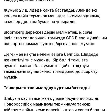
Жұмыс 27 шілдеде қайта басталды. Алайда екі
күннен кейін терминал маңындағы коммерциялық
кемелер дрон шабуылына ұшырады.
Bloomberg дереккөздерінің мәліметінше, соңғы
іркілістер салдарынан тамызда CPC Blend мұнайының
экспорты шамамен үштен бірге азаюы мүмкін.
Дегенмен нақты көлемі әзірге белгісіз. Шілдеде
жөнелтілуі тиіс мұнайдың бір бөлігі тамызға
ауыстырылған. Ал жұмыстың қайта тоқтауы
тамыздағы мұнай жөнелтілімдеріне де әсер етуі
мүмкін.
Танкермен тасымалдау күрт қымбаттады
Шабуыл қаупі тасымал құнының өсуіне де әкелді.
Новороссийск маңындағы терминалға танкер
жіберуге дайын кеме иелерінің қатары сиреп барады.