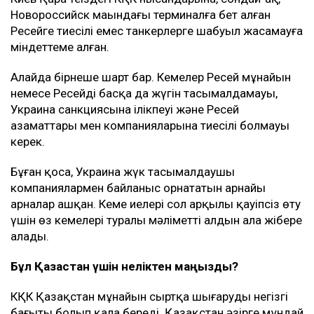
Новороссийск маңындағы терминалға бет алған
Ресейге тиесілі емес танкерлерге шабуыл жасамауға
міндеттеме алған.
Алайда бірнеше шарт бар. Кемелер Ресей мұнайын
немесе Ресейдің басқа да жүгін тасымалдамауы,
Украина санкциясына ілікпеуі және Ресей
азаматтары мен компанияларына тиесілі болмауы
керек.
Бұған қоса, Украина жүк тасымалдаушы
компаниялармен байланыс орнататын арнайы
арналар ашқан. Кеме иелері сол арқылы қауіпсіз өту
үшін өз кемелері туралы мәліметті алдын ала жібере
алады.
Бұл Қазақстан үшін неліктен маңызды?
КҚК Қазақстан мұнайын сыртқа шығарудың негізгі
бағыты болып қала береді. Қазақстан әзірге мұндай