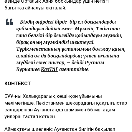
өзінде Орталық Азия босқындар үшін негізгі
бағытқа айналуы екіталай.
- Біздің өңірдегі бірде-бір ел босқындарды
қабылдауға дайын емес. Мүмкін, Тәжікстан
ғана белгілі бір деңгейде қабылдауы мүмкін,
бірақ оның мүмкіндігі шектеулі.
Түрікменстанның ұстанымын болжау қиын,
алайда ол да босқындардың үлкен ағынына
мүдделі емес шығар, – дейді Рустам
Бурнашев
КазТАГ
агенттігіне.
КОНТЕКСТ
БҰҰ-ның Халықаралық көші-қон ұйымының
мәліметінше, Пәкістанмен шекарадағы қақтығыстар
салдарынан Ауғанстанда шамамен 66 мың адам
үйлерін тастап кеткен.
Аймақтағы шиеленіс Ауғанстан билігін бақылап