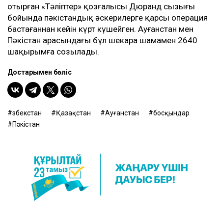
отырған «Тәліптер» қозғалысы Дюранд сызығы
бойында пәкістандық әскерилерге қарсы операция
бастағаннан кейін күрт күшейген. Ауғанстан мен
Пәкістан арасындағы бұл шекара шамамен 2640
шақырымға созылады.
Достарыңмен бөліс
Өзбекстан
Қазақстан
Ауғанстан
босқындар
Пәкістан