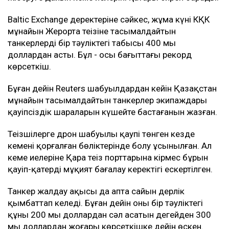
Baltic Exchange деректеріне сәйкес, жұма күні КҚК
мұнайын Жерорта теңізіне тасымалдайтын
танкерлердің бір тәуліктегі табысы 400 мың
доллардан асты. Бұл - осы бағыттағы рекорд
көрсеткіш.
Бұған дейін Reuters шабуылдардан кейін Қазақстан
мұнайын тасымалдайтын танкерлер экипаждары
қауіпсіздік шараларын күшейте бастағанын жазған.
Теңізшілерге дрон шабуылы қаупі төнген кезде
кеменің қорғалған бөліктерінде болу ұсынылған. Ал
кеме иелеріне Қара теңіз порттарына кірмес бұрын
қауіп-қатерді мұқият бағалау керектігі ескертілген.
Танкер жалдау ақысы да апта сайын дерлік
қымбаттап келеді. Бұған дейін оның бір тәуліктегі
құны 200 мың доллардан сәл асатын деңгейден 300
мың доллардан жоғары көрсеткішке дейін өскен.