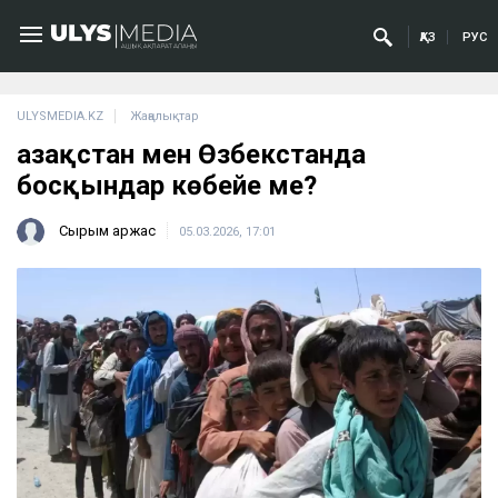
ҚАЗ
РУС
ULYSMEDIA.KZ
Жаңалықтар
Қазақстан мен Өзбекстанда
босқындар көбейе ме?
Сырым Қаржас
05.03.2026, 17:01