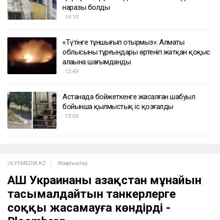
наразы болды
14:10
«Түтінге тұншығып отырмыз»: Алматы
облысының тұрғындары өртеніп жатқан қоқыс
алаңына шағымданды
13:49
Астанада бойжеткенге жасалған шабуыл
бойынша қылмыстық іс қозғалды
13:03
ULYSMEDIA.KZ
Жаңалықтар
АҚШ Украинаны Қазақстан мұнайын
тасымалдайтын танкерлерге
соққы жасамауға көндірді -