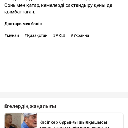
Сонымен қатар, кемелерді сақтандыру құны да
қымбаттаған.
Достарыңмен бөліс
мұнай
Қазақстан
АҚШ
Украина