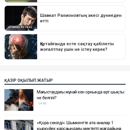
ҚАЗІР ОҚЫЛЫП ЖАТЫР
Маңғыстаудағы мұнай кен орнында өрт шықты:
не белгілі?
14:40
«Қора секілді»: Шымкентте ата-аналар 1
қыркүйек қарсаңындағы мектептің жағдайына