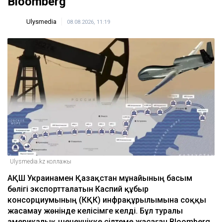
Bloomberg
Ulysmedia
08.08.2026, 11:19
Ulysmedia.kz коллажы
АҚШ Украинамен Қазақстан мұнайының басым
бөлігі экспортталатын Каспий құбыр
консорциумының (КҚК) инфрақұрылымына соққы
жасамау жөнінде келісімге келді. Бұл туралы
америкалық шенеунікке сілтеме жасаған Bloomberg