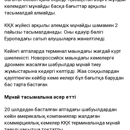
көлемдегі мұнайды басқа бағыттар арқылы
тасымалдай алмайды.
КҚК жүйесі арқылы әлемдік мұнайдың шамамен 2
пайызы тасымалданады. Оның едәуір бөлігі
Еуропадағы сатып алушыларға жөнелтіледі.
Кейінгі апталарда терминал маңындағы жағдай күрт
шиеленісті. Новороссийск маңындағы кемелерге
дронмен жасалған шабуылдар мұнай тиеу
жұмыстарына кедергі келтірді. Жаңа соққылардан
қауіптенген кейбір кеме иелері бұл бағытқа барудан
бас тарта бастаған.
Мұнай тасымалына әсер етті
20 шілдеден басталған аптадағы шабуылдардан
кейін америкалық компаниялар жалдаған
коммерциялық кемелер КҚК терминалында мұнай
тиеуді уақытша тоқтатты.