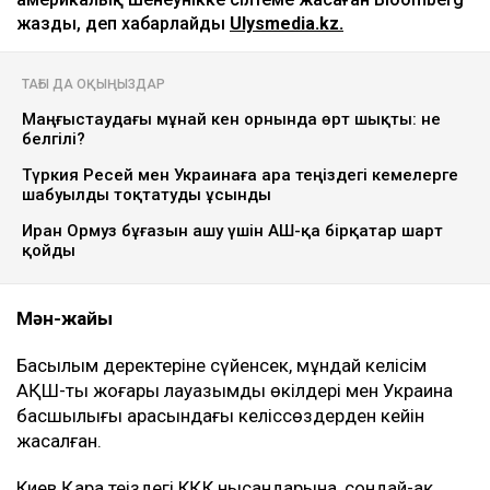
жазды, деп хабарлайды
Ulysmedia.kz.
ТАҒЫ ДА ОҚЫҢЫЗДАР
Маңғыстаудағы мұнай кен орнында өрт шықты: не
белгілі?
Түркия Ресей мен Украинаға Қара теңіздегі кемелерге
шабуылды тоқтатуды ұсынды
Иран Ормуз бұғазын ашу үшін АҚШ-қа бірқатар шарт
қойды
Мән-жайы
Басылым деректеріне сүйенсек, мұндай келісім
АҚШ-тың жоғары лауазымды өкілдері мен Украина
басшылығы арасындағы келіссөздерден кейін
жасалған.
Киев Қара теңіздегі КҚК нысандарына, сондай-ақ,