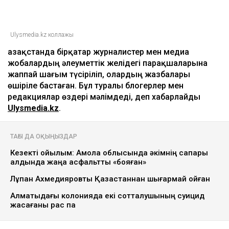
Ulysmedia.kz коллажы
Қазақстанда бірқатар журналистер мен медиа
жобалардың әлеуметтік желідегі парақшаларына
жаппай шағым түсіріліп, олардың жазбалары
өшіріле бастаған. Бұл туралы блогерлер мен
редакциялар өздері мәлімдеді, деп хабарлайды
Ulysmedia.kz
.
ТАҒЫ ДА ОҚЫҢЫЗДАР
Кезекті қойылым: Ақмола облысында әкімнің сапары
алдында жаңа асфальтты «бояған»
Лұқпан Ахмедияровты Қазақстаннан шығармай қойған
Алматыдағы колонияда екі сотталушының суицид
жасағаны рас па