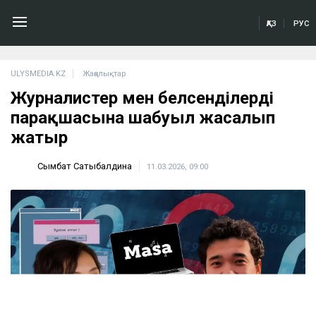
ҚАЗ
РУС
ULYSMEDIA.KZ
Жаңалықтар
Журналистер мен белсенділердің
парақшасына шабуыл жасалып
жатыр
Сымбат Сатыбалдина
11.03.2026, 09:00