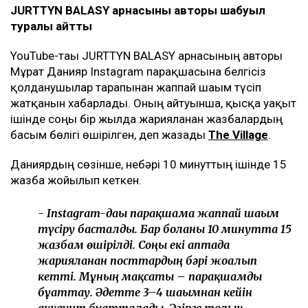
JURTTYN BALASY арнасының авторы шабуыл
туралы айтты
YouTube-тағы JURTTYN BALASY арнасының авторы
Мұрат Данияр Instagram парақшасына белгісіз
қолданушылар тарапынан жаппай шағым түсіп
жатқанын хабарлады. Оның айтуынша, қысқа уақыт
ішінде соңғы бір жылда жарияланған жазбалардың
басым бөлігі өшірілген, деп жазады
The Village
.
Даниярдың сөзінше, небәрі 10 минуттың ішінде 15
жазба жойылып кеткен.
- Instagram-дағы парақшама жаппай шағым
түсіру басталды. Бар болғаны 10 минутта 15
жазбам өшірілді. Соңғы екі аптада
жарияланған посттардың бәрі жоғалып
кетті. Мұның мақсаты – парақшамды
бұғаттау. Әдетте 3–4 шағымнан кейін