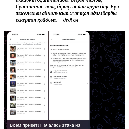
аккаунт бұғатталады. Әзірге толық
бұғатталған жоқ, бірақ сондай қауіп бар. Бұл
мәселемен айналысып жатқан адамдарды
ескертіп қойдым, – деді ол.