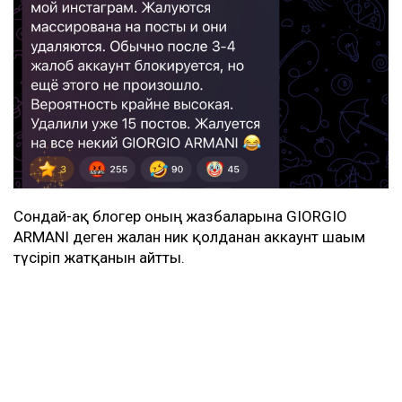
Сондай-ақ блогер оның жазбаларына GIORGIO
ARMANI деген жалған ник қолданған аккаунт шағым
түсіріп жатқанын айтты.
Әсем Жәпішеваның парақшасындағы жазбалар
өшірілген
Журналист Әсем Жәпішева да Instagram-дағы
жазбаларының жаппай өшірілгенін мәлімдеді. Бұл
туралы ол өзінің Telegram арнасында жазды.