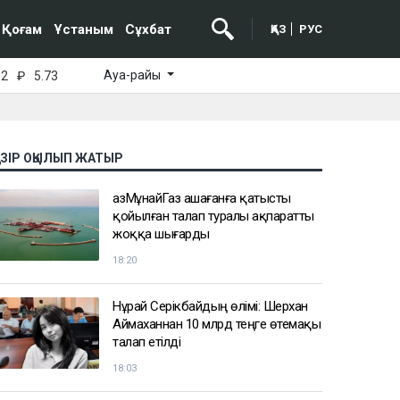
Қоғам
Ұстаным
Сұхбат
ҚАЗ
РУС
Ауа-райы
52
₽
5.73
АЗІР ОҚЫЛЫП ЖАТЫР
ҚазМұнайГаз Қашағанға қатысты
қойылған талап туралы ақпаратты
жоққа шығарды
18:20
Нұрай Серікбайдың өлімі: Шерхан
Аймаханнан 10 млрд теңге өтемақы
талап етілді
18:03