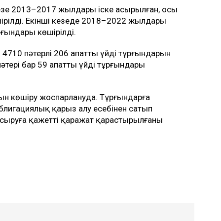
 кезең 2013–2017 жылдары іске асырылған, осы
ірілді. Екінші кезеңде 2018–2022 жылдары
рғындары көшірілді.
4710 пәтерлі 206 апатты үйдің тұрғындарын
тері бар 59 апатты үйдің тұрғындары
рын көшіру жоспарлануда. Тұрғындарға
блигациялық қарыз алу есебінен сатып
сыруға қажетті қаражат қарастырылғаны