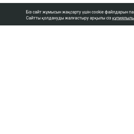
Біз сайт жұмысын жақсарту үшін cookie файлдарын п
Сайтты қолдануды жалғастыру арқылы сіз
құпиялылы
ULYSMEDIA.KZ
Жаңалықтар
Бишімбаевтың анас