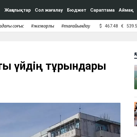
Жаңалықтар
Сол жағалау
Бюджет
Сараптама
Аймақ
адағы соғыс
#жемқорлық
#тағайындау
$
467.48
€
539.
Қ
ты үйдің тұрғындары