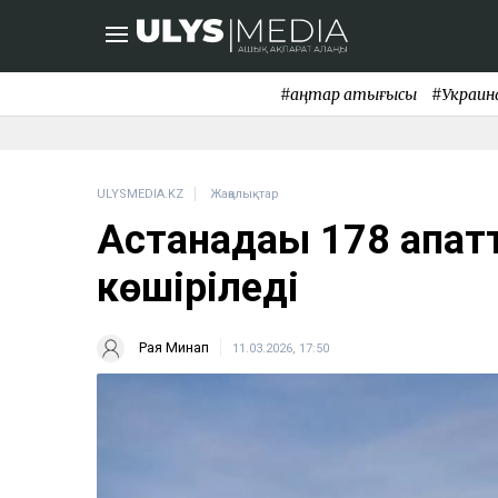
#қаңтар қақтығысы
#Украин
ULYSMEDIA.KZ
Жаңалықтар
Астанадағы 178 апат
көшіріледі
Рая Минап
11.03.2026, 17:50