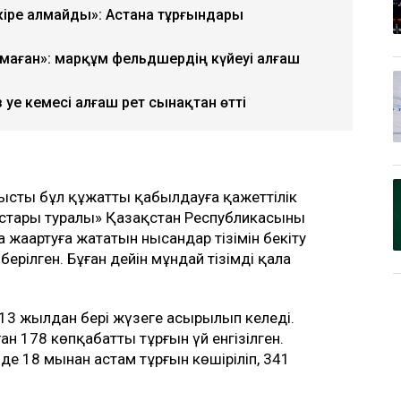
кіре алмайды»: Астана тұрғындары
лмаған»: марқұм фельдшердің күйеуі алғаш
уе кемесі алғаш рет сынақтан өтті
нысты бұл құжатты қабылдауға қажеттілік
стары туралы» Қазақстан Республикасының
та жаңартуға жататын нысандар тізімін бекіту
берілген. Бұған дейін мұндай тізімді қала
13 жылдан бері жүзеге асырылып келеді.
ған 178 көпқабатты тұрғын үй енгізілген.
е 18 мыңнан астам тұрғын көшіріліп, 341