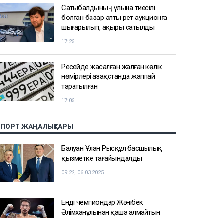
Сатыбалдының ұлына тиесілі
болған базар алты рет аукционға
шығарылып, ақыры сатылды
17:25
Ресейде жасалған жалған көлік
нөмірлері Қазақстанда жаппай
таратылған
17:05
СПОРТ ЖАҢАЛЫҚТАРЫ
Балуан Ұлан Рысқұл басшылық
қызметке тағайындалды
09:22, 06.03.2025
Енді чемпиондар Жәнібек
Әлімханұлынан қаша алмайтын