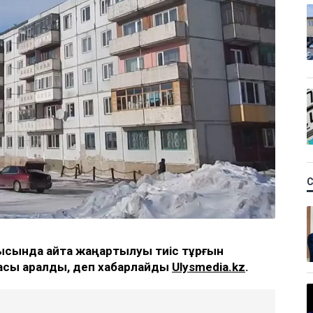
ысында қайта жаңартылуы тиіс тұрғын
басы қаралды, деп хабарлайды
Ulysmedia.kz
.