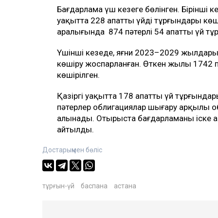
Бағдарлама үш кезеңге бөлінген. Бірінші
уақытта 228 апатты үйдің тұрғындары көш
аралығында 874 пәтерлі 54 апатты үй тұ
Үшінші кезеңде, яғни 2023–2029 жылдары 
көшіру жоспарланған. Өткен жылы 1742 пә
көшірілген.
Қазіргі уақытта 178 апатты үй тұрғында
пәтерлер облигациялар шығару арқылы о
алынады. Отырыста бағдарламаны іске а
айтылды.
Достарыңмен бөліс
тұрғын-үй
баспана
астана