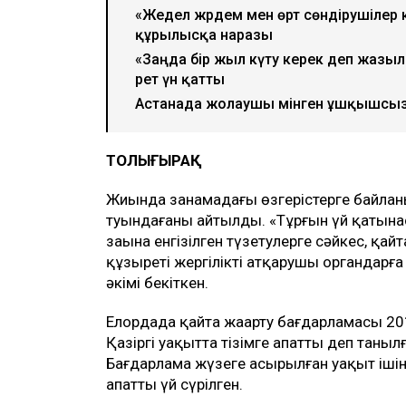
«Жедел жәрдем мен өрт сөндірушілер 
құрылысқа наразы
«Заңда бір жыл күту керек деп жазы
рет үн қатты
Астанада жолаушы мінген ұшқышсыз ә
ТОЛЫҒЫРАҚ
Жиында заңнамадағы өзгерістерге байла
туындағаны айтылды. «Тұрғын үй қатына
заңына енгізілген түзетулерге сәйкес, қай
құзыреті жергілікті атқарушы органдарға 
әкімі бекіткен.
Елордада қайта жаңарту бағдарламасы 20
Қазіргі уақытта тізімге апатты деп таныл
Бағдарлама жүзеге асырылған уақыт ішінд
апатты үй сүрілген.