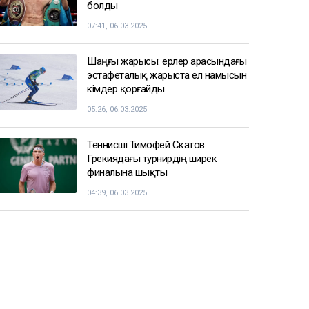
болды
07:41, 06.03.2025
Шаңғы жарысы: ерлер арасындағы
эстафеталық жарыста ел намысын
кімдер қорғайды
05:26, 06.03.2025
Теннисші Тимофей Скатов
Грекиядағы турнирдің ширек
финалына шықты
04:39, 06.03.2025