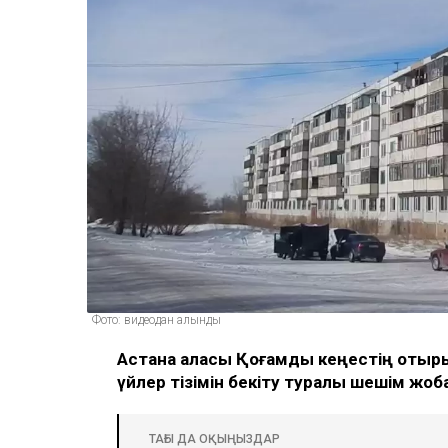
Фото: видеодан алынды
Астана қаласы Қоғамдық кеңестің отыр
үйлер тізімін бекіту туралы шешім жо
ТАҒЫ ДА ОҚЫҢЫЗДАР