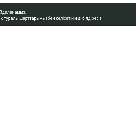
айдаланамыз.
қ туралы шарттарымызбен
келісетініңізді білдіресіз.
Қ
ы Назым Қахарманнан