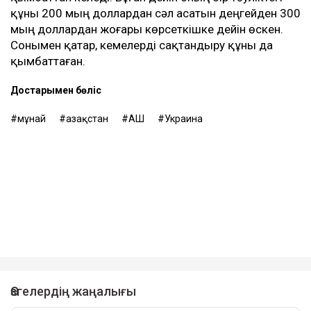
құны 200 мың доллардан сәл асатын деңгейден 300
мың доллардан жоғары көрсеткішке дейін өскен.
Сонымен қатар, кемелерді сақтандыру құны да
қымбаттаған.
Достарыңмен бөліс
мұнай
Қазақстан
АҚШ
Украина