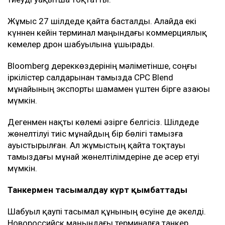
Жұмыс 27 шілдеде қайта басталды. Алайда екі
күннен кейін терминал маңындағы коммерциялық
кемелер дрон шабуылына ұшырады.
Bloomberg дереккөздерінің мәліметінше, соңғы
іркілістер салдарынан тамызда CPC Blend
мұнайының экспорты шамамен үштен бірге азаюы
мүмкін.
Дегенмен нақты көлемі әзірге белгісіз. Шілдеде
жөнелтілуі тиіс мұнайдың бір бөлігі тамызға
ауыстырылған. Ал жұмыстың қайта тоқтауы
тамыздағы мұнай жөнелтілімдеріне де әсер етуі
мүмкін.
Танкермен тасымалдау күрт қымбаттады
Шабуыл қаупі тасымал құнының өсуіне де әкелді.
Новороссийск маңындағы терминалға танкер