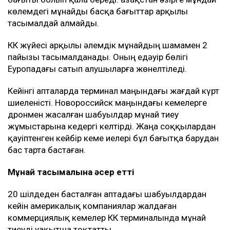
көлемдегі мұнайды басқа бағыттар арқылы
тасымалдай алмайды.
КҚК жүйесі арқылы әлемдік мұнайдың шамамен 2
пайызы тасымалданады. Оның едәуір бөлігі
Еуропадағы сатып алушыларға жөнелтіледі.
Кейінгі апталарда терминал маңындағы жағдай күрт
шиеленісті. Новороссийск маңындағы кемелерге
дронмен жасалған шабуылдар мұнай тиеу
жұмыстарына кедергі келтірді. Жаңа соққылардан
қауіптенген кейбір кеме иелері бұл бағытқа барудан
бас тарта бастаған.
Мұнай тасымалына әсер етті
20 шілдеден басталған аптадағы шабуылдардан
кейін америкалық компаниялар жалдаған
коммерциялық кемелер КҚК терминалында мұнай
тиеуді уақытша тоқтатты.