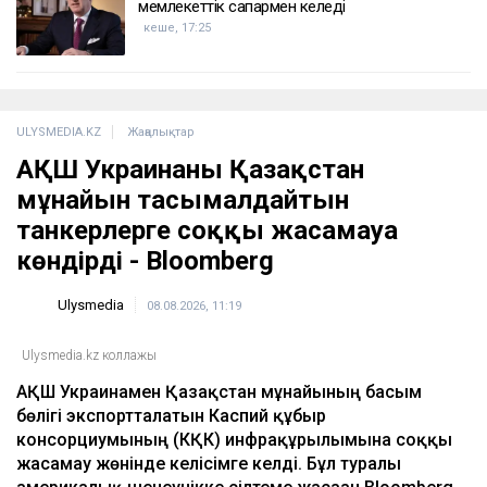
мемлекеттік сапармен келеді
кеше, 17:25
ULYSMEDIA.KZ
Жаңалықтар
АҚШ Украинаны Қазақстан
мұнайын тасымалдайтын
танкерлерге соққы жасамауға
көндірді - Bloomberg
Ulysmedia
08.08.2026, 11:19
Ulysmedia.kz коллажы
АҚШ Украинамен Қазақстан мұнайының басым
бөлігі экспортталатын Каспий құбыр
консорциумының (КҚК) инфрақұрылымына соққы
жасамау жөнінде келісімге келді. Бұл туралы