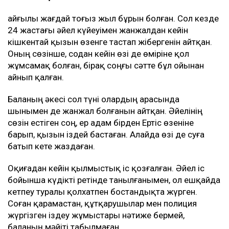
Қайғылы жағдай тоғыз жыл бұрын болған. Сол кезде
24 жастағы әйел күйеуімен жанжалдан кейін
кішкентай қызын өзенге тастап жібергенін айтқан.
Оның сөзінше, содан кейін өзі де өміріне қол
жұмсамақ болған, бірақ соңғы сәтте бұл ойынан
айнып қалған.
Баланың әкесі сол түні олардың арасында
шынымен де жанжал болғанын айтқан. Әйелінің
сөзін естіген соң, ер адам бірден Ертіс өзеніне
барып, қызын іздей бастаған. Алайда өзі де суға
батып кете жаздаған.
Оқиғадан кейін қылмыстық іс қозғалған. Әйел іс
бойынша күдікті ретінде танылғанымен, ол ешқайда
кетпеу туралы қолхатпен бостандықта жүрген.
Соған қарамастан, құтқарушылар мен полиция
жүргізген іздеу жұмыстары нәтиже бермей,
баланың мәйіті табылмаған.