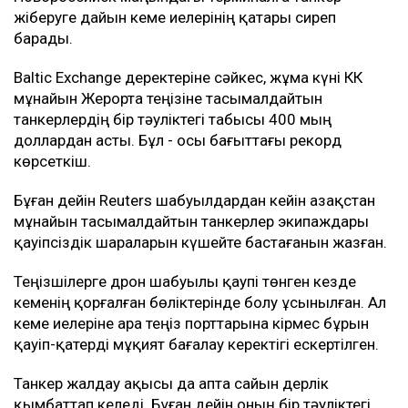
жіберуге дайын кеме иелерінің қатары сиреп
барады.
Baltic Exchange деректеріне сәйкес, жұма күні КҚК
мұнайын Жерорта теңізіне тасымалдайтын
танкерлердің бір тәуліктегі табысы 400 мың
доллардан асты. Бұл - осы бағыттағы рекорд
көрсеткіш.
Бұған дейін Reuters шабуылдардан кейін Қазақстан
мұнайын тасымалдайтын танкерлер экипаждары
қауіпсіздік шараларын күшейте бастағанын жазған.
Теңізшілерге дрон шабуылы қаупі төнген кезде
кеменің қорғалған бөліктерінде болу ұсынылған. Ал
кеме иелеріне Қара теңіз порттарына кірмес бұрын
қауіп-қатерді мұқият бағалау керектігі ескертілген.
Танкер жалдау ақысы да апта сайын дерлік
қымбаттап келеді. Бұған дейін оның бір тәуліктегі