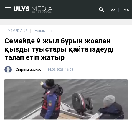
ҚАЗ
РУС
ULYSMEDIA.KZ
Жаңалықтар
Семейде 9 жыл бұрын жоғалған
қызды туыстары қайта іздеуді
талап етіп жатыр
Сырым Қаржас
14.03.2026, 16:03