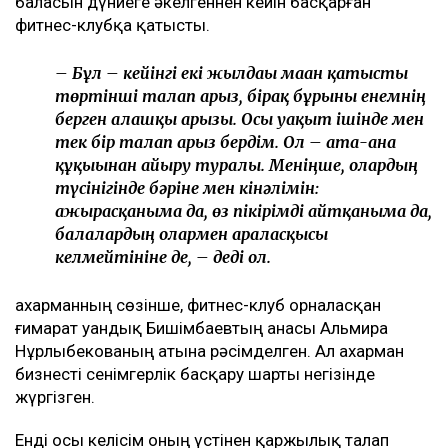
берген төртінші талап арыз, деп
хабарлайды
Ulysmedia.kz
.
ТАҒЫ ДА ОҚЫҢЫЗДАР
Байжанов бостандыққа шыққанымен, алты жыл
бақылауда болады
Бишімбаевтың туысы Бақытжан Байжанов
бостандыққа шықты
Бишімбаев ісі арқылы танылған Айжан Аймағанова
прокуратурадағы қызметінен кетті
Арада бірнеше жыл өткен соң талап қойылды
Назым Қахарманның айтуынша, талап оның екінші
баласын дүниеге әкелгеннен кейін басқарған
фитнес-клубқа қатысты.
– Бұл – кейінгі екі жылдағы маған қатысты