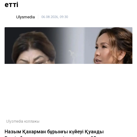
Қазақстанға көлік әкелу талаптары
қатаңдатылуы мүмкін
09:45
7 тамызда елімізде ауа температурасы +42
градусқа дейін көтеріледі
09:05
ULYSMEDIA.KZ
Жаңалықтар
Бишімбаевтың анасы Назым
Қахарманнан 25 млн теңге талап
етті
Ulysmedia
06.08.2026, 09:30