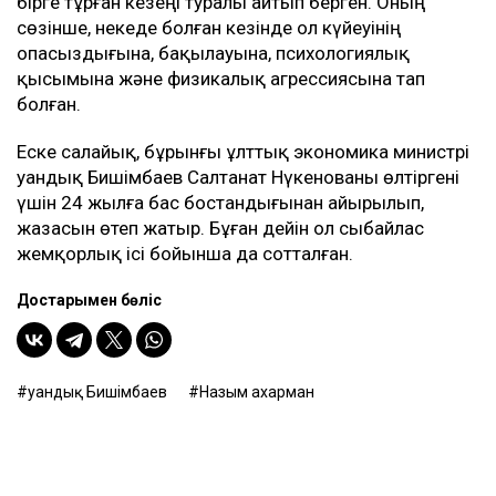
байқамадым. Қазір сенімгерлік басқару
шартының тұзаққа айналуы мүмкін екенін
түсіндім. Арада бірнеше жыл өткен соң
менен талап қоюшылардың пікірінше, осы
бизнестен түскен ақшаны қайтаруды талап
етіп отыр, – деді Қахарман.
Назым Қахарман жаңа талап арыздан кейін өзі де
сотқа жүгінуі мүмкін екенін айтты. Ол алимент
өндіруді талап етпек, себебі төлемдер толық
көлемде жүргізілмегенін мәлімдеді.
Контекст
Бұған дейін Назым Қахарман Қуандық Бишімбаевпен
бірге тұрған кезеңі туралы айтып берген. Оның
сөзінше, некеде болған кезінде ол күйеуінің
опасыздығына, бақылауына, психологиялық
қысымына және физикалық агрессиясына тап