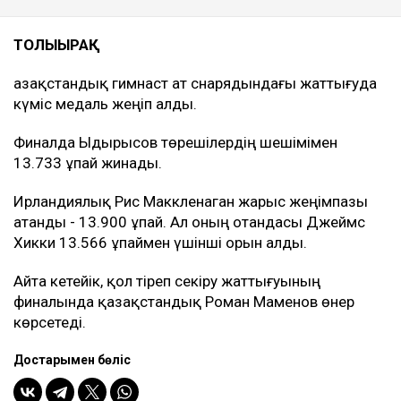
ТОЛЫҒЫРАҚ
Қазақстандық гимнаст ат снарядындағы жаттығуда
күміс медаль жеңіп алды.
Финалда Ыдырысов төрешілердің шешімімен
13.733 ұпай жинады.
Ирландиялық Рис Маккленаган жарыс жеңімпазы
атанды - 13.900 ұпай. Ал оның отандасы Джеймс
Хикки 13.566 ұпаймен үшінші орын алды.
Айта кетейік, қол тіреп секіру жаттығуының
финалында қазақстандық Роман Маменов өнер
көрсетеді.
Достарыңмен бөліс