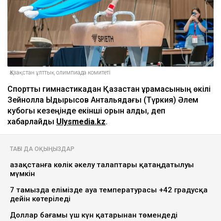
Қазақстан ұлттық олимпиада комитеті
Спорттық гимнастикадан Қазақстан құрамасының өкілі
Зейнолла Ыдырысов Антальядағы (Түркия) Әлем
кубогы кезеңінде екінші орын алды, деп
хабарлайды
Ulysmedia.kz
.
ТАҒЫ ДА ОҚЫҢЫЗДАР
Қазақстанға көлік әкелу талаптары қатаңдатылуы
мүмкін
7 тамызда елімізде ауа температурасы +42 градусқа
дейін көтеріледі
Доллар бағамы үш күн қатарынан төмендеді