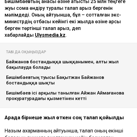
Ulysmedia коллажы
Назым Қахарман бұрынғы күйеуі Қуандық
Бишімбаевтың анасы өзіне қатысты 25 млн теңгеге
жуық сома өндіру туралы талап арыз бергенін
мәлімдеді. Оның айтуынша, бұл – сотталған экс-
министрдің отбасы кейінгі екі жылда өзіне қарсы