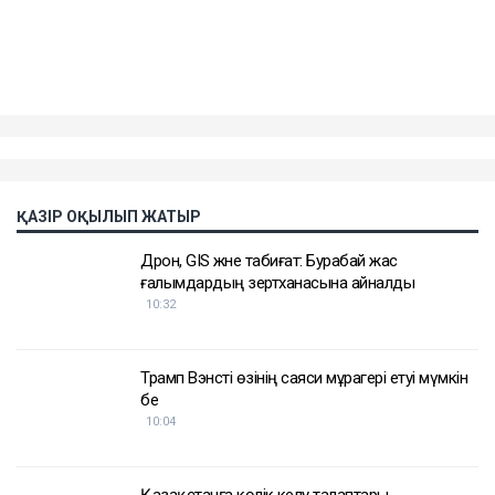
болған.
Еске салайық, бұрынғы ұлттық экономика министрі
Қуандық Бишімбаев Салтанат Нүкенованы өлтіргені
үшін 24 жылға бас бостандығынан айырылып,
жазасын өтеп жатыр. Бұған дейін ол сыбайлас
жемқорлық ісі бойынша да сотталған.
Достарыңмен бөліс
Қуандық Бишімбаев
Назым Қахарман