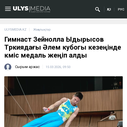
ҚАЗ
РУС
ULYSMEDIA.KZ
Жаңалықтар
Гимнаст Зейнолла Ыдырысов
Түркиядағы Әлем кубогы кезеңінде
күміс медаль жеңіп алды
Сырым Қаржас
15.03.2026, 09:50