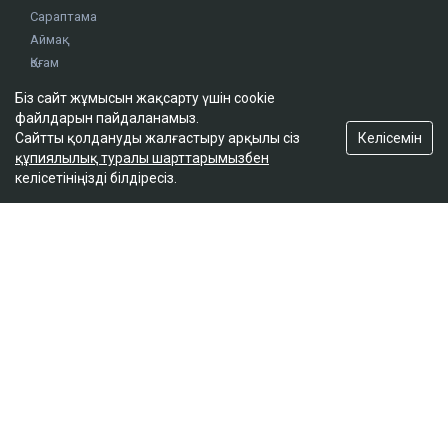
ҚАЗІР ОҚЫЛЫП ЖАТЫР
Біз сайт жұмысын жақсарту үшін cookie
Дрон, GIS және табиғат: Бурабай жас
файлдарын пайдаланамыз.
ғалымдардың зертханасына айналды
Келісемін
Сайтты қолдануды жалғастыру арқылы сіз
10:32
құпиялылық туралы шарттарымызбен
келісетініңізді білдіресіз.
Трамп Вэнсті өзінің саяси мұрагері етуі мүмкін
бе
10:04
Қазақстанға көлік әкелу талаптары
қатаңдатылуы мүмкін
09:45
7 тамызда елімізде ауа температурасы +42
градусқа дейін көтеріледі