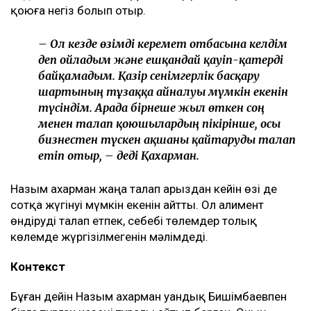
төртінші талап арыз, бірақ бұрынғы енемнің
берген алғашқы арызы. Осы уақыт ішінде мен
тек бір талап арыз бердім. Ол – ата-ана
құқығынан айыру туралы. Меніңше, олардың
түсінігінде бәріне мен кінәлімін:
ажырасқаныма да, өз пікірімді айтқаныма да,
балалардың олармен араласқысы
келмейтініне де, – деді ол.
Қахарманның сөзінше, фитнес-клуб орналасқан
ғимарат Қуандық Бишімбаевтың анасы Альмира
Нұрлыбекованың атына рәсімделген. Ал Қахарман
бизнесті сенімгерлік басқару шарты негізінде
жүргізген.
Енді осы келісім оның үстінен қаржылық талап
қоюға негіз болып отыр.
– Ол кезде өзімді керемет отбасына келдім
деп ойладым және ешқандай қауіп-қатерді