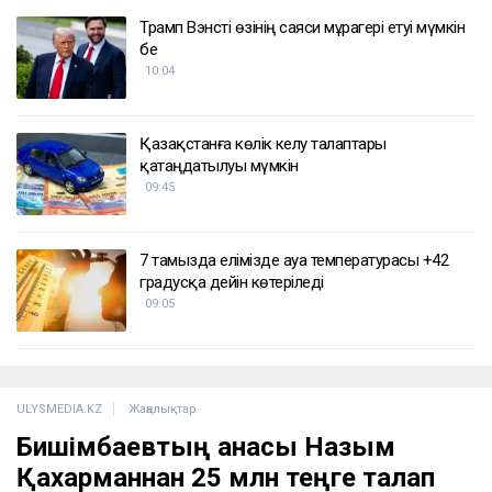
ҚАЗІР ОҚЫЛЫП ЖАТЫР
Дрон, GIS және табиғат: Бурабай жас
ғалымдардың зертханасына айналды
10:32
Трамп Вэнсті өзінің саяси мұрагері етуі мүмкін
бе
10:04