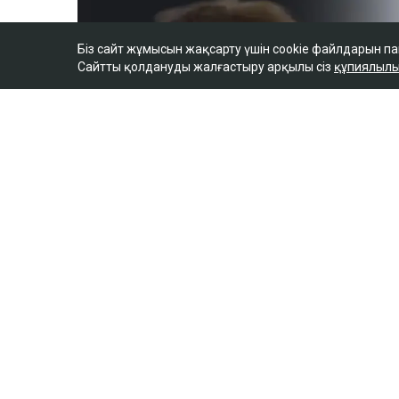
Біз сайт жұмысын жақсарту үшін cookie файлдарын п
Сайтты қолдануды жалғастыру арқылы сіз
құпиялылы