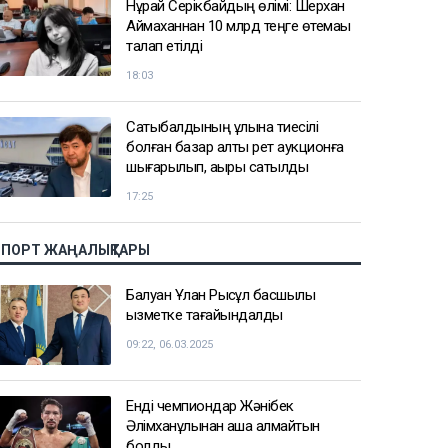
Нұрай Серікбайдың өлімі: Шерхан
Аймаханнан 10 млрд теңге өтемақы
талап етілді
18:03
Сатыбалдының ұлына тиесілі
болған базар алты рет аукционға
шығарылып, ақыры сатылды
17:25
СПОРТ ЖАҢАЛЫҚТАРЫ
Балуан Ұлан Рысқұл басшылық
қызметке тағайындалды
09:22, 06.03.2025
Енді чемпиондар Жәнібек
Әлімханұлынан қаша алмайтын
болды