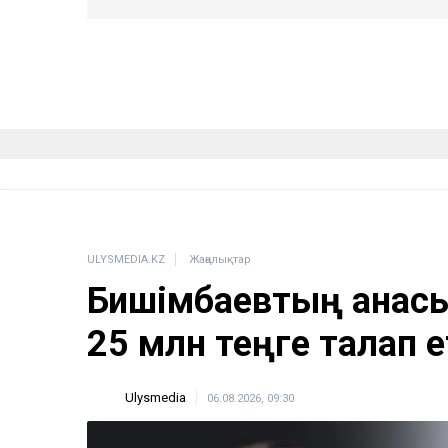
ULYSMEDIA.KZ
Жаңалықтар
Бишімбаевтың анас
25 млн теңге талап е
Ulysmedia
06.08.2026, 09:30