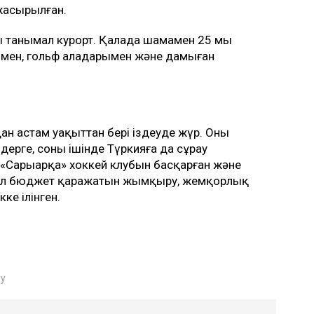
 жасырылған.
 танымал курорт. Қалада шамамен 25 мың
мен, гольф алаңдарымен және дамыған
н астам уақыттан бері іздеуде жүр. Оның
ерге, соның ішінде Түркияға да сұрау
 «Сарыарқа» хоккей клубын басқарған және
н. Ол бюджет қаражатын жымқыру, жемқорлық
ке ілінген.
у