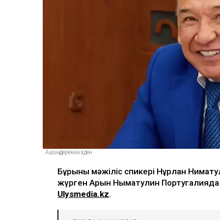
Ашық дереккөзден
Бұрынғы мәжіліс спикері Нұрлан Ниғмат
жүрген Арғын Нығматулин Португалияда
Ulysmedia.kz
.