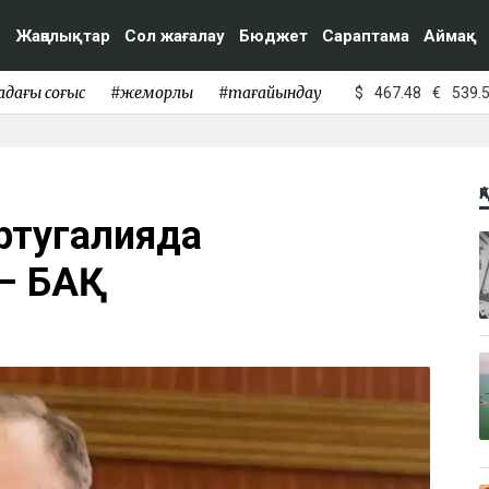
Жаңалықтар
Сол жағалау
Бюджет
Сараптама
Аймақ
адағы соғыс
#жемқорлық
#тағайындау
$
467.48
€
539.
Қ
ртугалияда
– БАҚ