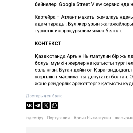
бейнелері Google Street View сервисінде
Картейра – Атлант мұхиты жағалауындағы
адам тұрады. Бұл жер ұзын жағажайлары
туристік инфрақұрылымымен белгілі.
КОНТЕКСТ
Қазақстанда Арғын Нығматулин бір жылда
болуы мүмкін жерлеріне қатысты түрлі елд
салынған. Бұған дейін ол Қарағандыдағы
жергілікті мәслихаттың депутаты болға
және рейдерлік әрекеттерге қатысты күдік
Достарыңмен бөліс
іздестіру
Португалия
Арғын Нығматулин
жасырын