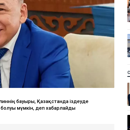
улиннің бауыры, Қазақстанда іздеуде
 болуы мүмкін, деп хабарлайды