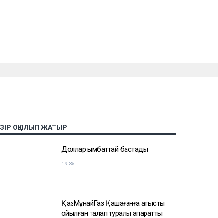
АЗІР ОҚЫЛЫП ЖАТЫР
Доллар қымбаттай бастады
19:35
ҚазМұнайГаз Қашағанға қатысты
қойылған талап туралы ақпаратты