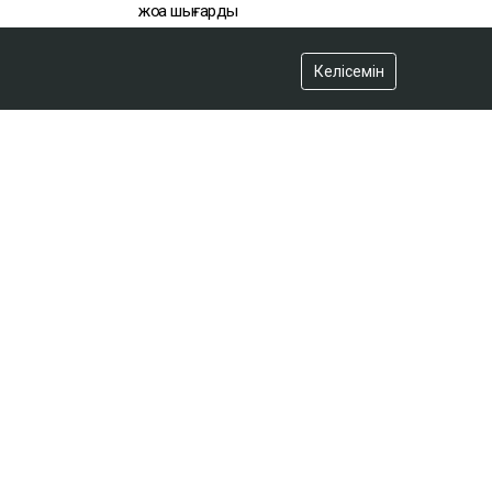
жоққа шығарды
18:20
Келісемін
Нұрай Серікбайдың өлімі: Шерхан
Аймаханнан 10 млрд теңге өтемақы
талап етілді
18:03
Сатыбалдының ұлына тиесілі
болған базар алты рет аукционға
шығарылып, ақыры сатылды
17:25
СПОРТ ЖАҢАЛЫҚТАРЫ
Балуан Ұлан Рысқұл басшылық
қызметке тағайындалды
09:22, 06.03.2025