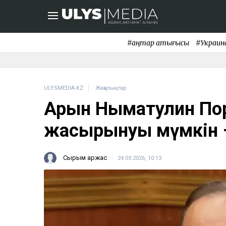
#қаңтар қақтығысы
#Украин
ULYSMEDIA.KZ
Жаңалықтар
Арғын Нығматулин По
жасырынуы мүмкін 
Сырым Қаржас
24.03.2026, 10:13