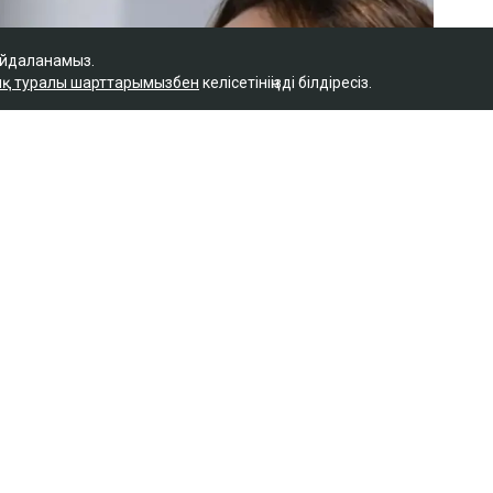
айдаланамыз.
қ туралы шарттарымызбен
келісетініңізді білдіресіз.