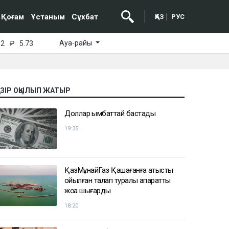
Қоғам
Ұстаным
Сұхбат
ҚАЗ
РУС
Ауа-райы
52
₽
5.73
АЗІР ОҚЫЛЫП ЖАТЫР
Доллар қымбаттай бастады
19:35
ҚазМұнайГаз Қашағанға қатысты
қойылған талап туралы ақпаратты
жоққа шығарды
18:20