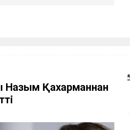
Қ
ы Назым Қахарманнан
тті