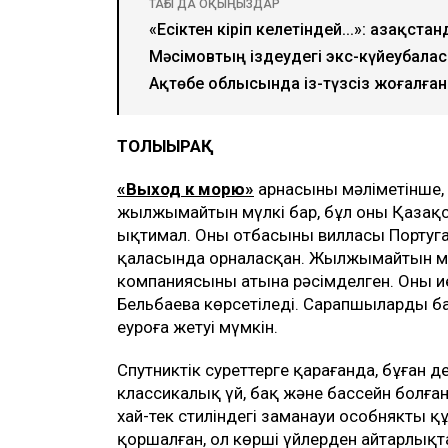
ТАҒЫ ДА ОҚЫҢЫЗДАР
«Есіктен кіріп келетіндей...»: Қазақст
Мәсімовтың іздеудегі экс-күйеубал
Ақтөбе облысында із-түзсіз жоғалған
ТОЛЫҒЫРАҚ
«Выход к морю»
арнасының мәліметінше,
жылжымайтын мүлкі бар, бұл оны Қазақс
ықтимал. Оның отбасының вилласы Португал
қаласында орналасқан. Жылжымайтын мү
компаниясының атына рәсімделген. Оның и
Бельбаева көрсетіледі. Сарапшылардың ба
еуроға жетуі мүмкін.
Спутниктік суреттерге қарағанда, бұған
классикалық үй, бақ және бассейн болған
хай-тек стиліндегі заманауи особняктың
қоршалған, ол көрші үйлерден айтарлықт