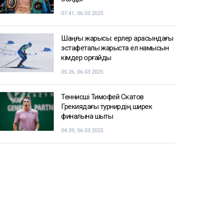
07:41, 06.03.2025
Шаңғы жарысы: ерлер арасындағы
эстафеталық жарыста ел намысын
кімдер қорғайды
05:26, 06.03.2025
Теннисші Тимофей Скатов
Грекиядағы турнирдің ширек
финалына шықты
04:39, 06.03.2025