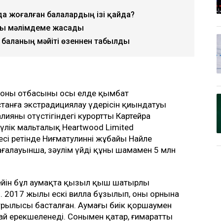
анда жоғалған балалардың ізі қайда?
асы мәлімдеме жасады
 баланың мәйіті өзеннен табылды
 оның отбасының осы елде қымбат
танға экстрадициялау үдерісін қиындатуы
ияның оңтүстігіндегі курортты Картейра
лік мальталық Heartwood Limited
есі ретінде Ниғматулиннің жұбайы Найле
ғалауынша, зәулім үйдің құны шамамен 5 млн
 дейін бұл аумақта қызыл қыш шатырлы
. 2017 жылы ескі вилла бұзылып, оның орнына
 құрылысы басталған. Аумағы биік қоршаумен
ай ерекшеленеді. Сонымен қатар, ғимараттың