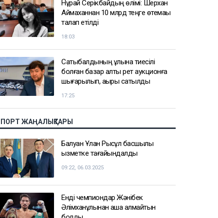
Нұрай Серікбайдың өлімі: Шерхан
Аймаханнан 10 млрд теңге өтемақы
талап етілді
18:03
Сатыбалдының ұлына тиесілі
болған базар алты рет аукционға
шығарылып, ақыры сатылды
17:25
СПОРТ ЖАҢАЛЫҚТАРЫ
Балуан Ұлан Рысқұл басшылық
қызметке тағайындалды
09:22, 06.03.2025
Енді чемпиондар Жәнібек
Әлімханұлынан қаша алмайтын
болды