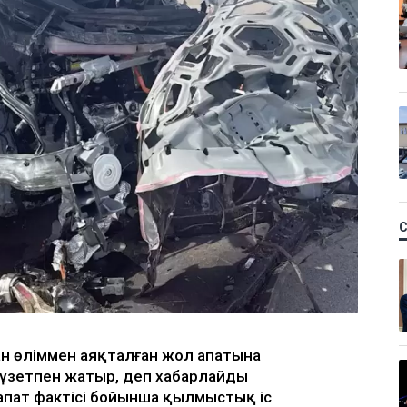
н өліммен аяқталған жол апатына
 күзетпен жатыр, деп хабарлайды
 апат фактісі бойынша қылмыстық іс