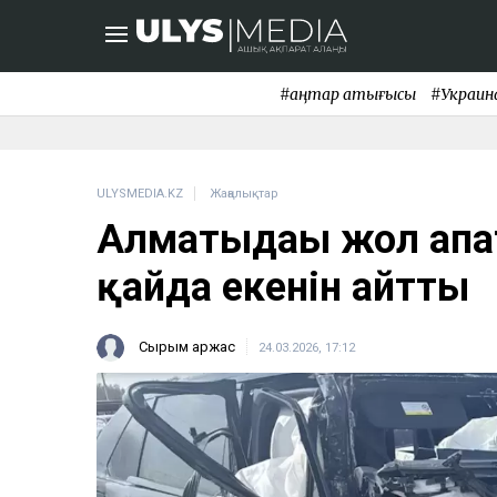
#қаңтар қақтығысы
#Украин
ULYSMEDIA.KZ
Жаңалықтар
Алматыдағы жол апат
қайда екенін айтты
Сырым Қаржас
24.03.2026, 17:12