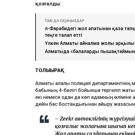
қозғалды.
ТАҒЫ ДА ОҚЫҢЫЗДАР
әл-Фарабидегі жол апатынан қаза тап
теңге талап етті
Үлкен Алматы айналма жолы арқылы 
Алматыда «балаларды пышақтаймын»
ТОЛЫҒЫРАҚ
Алматы қалалық полиция департаментінің м
бабының 4-бөлігі бойынша тергеліп жатыр
екі немесе одан да көп адамның өліміне 
дейін бас бостандығынан айыру жазасын
– Zeekr автокөлігінің жүргізу
қозғалыс жолағына шығып кеті
Жол апаты салдарынан екінші к