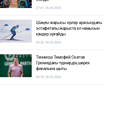
07:41, 06.03.2025
Шаңғы жарысы: ерлер арасындағы
эстафеталық жарыста ел намысын
кімдер қорғайды
05:26, 06.03.2025
Теннисші Тимофей Скатов
Грекиядағы турнирдің ширек
финалына шықты
04:39, 06.03.2025