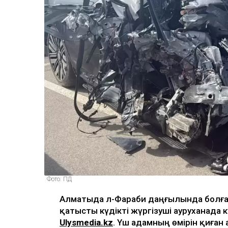
Фото: ПД
Алматыда Әл-Фараби даңғылында болға
қатысты күдікті жүргізуші ауруханада
Ulysmedia.kz
. Үш адамның өмірін қиған