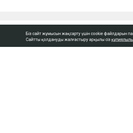
Біз сайт жұмысын жақсарту үшін cookie файлдарын п
Сайтты қолдануды жалғастыру арқылы сіз
құпиялылы
ULYSMEDIA.KZ
Жаңалықтар