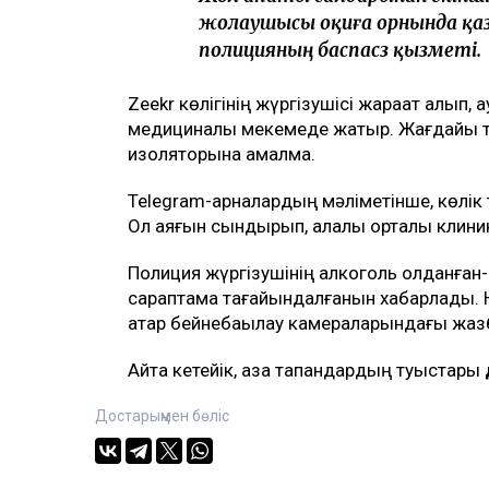
жолаушысы оқиға орнында қаз
полицияның баспасөз қызметі.
Zeekr көлігінің жүргізушісі жарақат алып, 
медициналық мекемеде жатыр. Жағдайы тұр
изоляторына қамалмақ.
Telegram-арналардың мәліметінше, көлік 
Ол аяғын сындырып, қалалық орталық клини
Полиция жүргізушінің алкоголь қолданған
сараптама тағайындалғанын хабарлады. Н
қатар бейнебақылау камераларындағы жазб
Айта кетейік, қаза тапқандардың туыстары
Достарыңмен бөліс