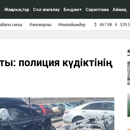
Жаңалықтар
Сол жағалау
Бюджет
Сараптама
Аймақ
адағы соғыс
#жемқорлық
#тағайындау
$
467.48
€
539.
Қ
ы: полиция күдіктінің