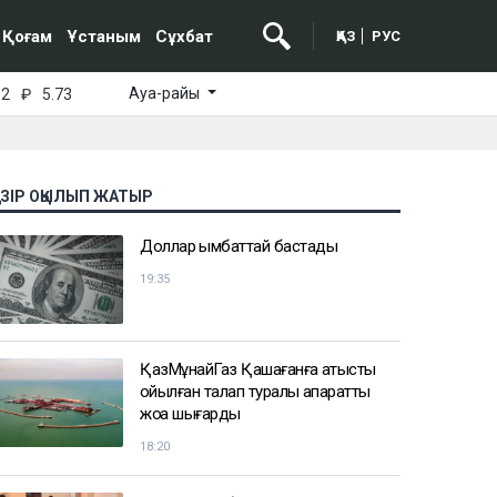
Қоғам
Ұстаным
Сұхбат
ҚАЗ
РУС
Ауа-райы
52
₽
5.73
АЗІР ОҚЫЛЫП ЖАТЫР
Доллар қымбаттай бастады
19:35
ҚазМұнайГаз Қашағанға қатысты
қойылған талап туралы ақпаратты
жоққа шығарды
18:20