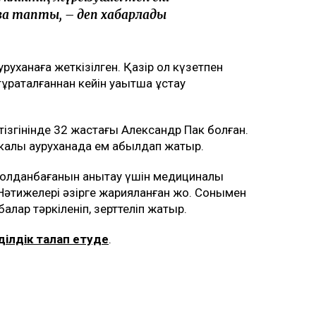
а тапты, – деп хабарлады
ауруханаға жеткізілген. Қазір ол күзетпен
ақталғаннан кейін уақытша ұстау
тізгінінде 32 жастағы Александр Пак болған.
калық ауруханада ем қабылдап жатыр.
-қолданбағанын анықтау үшін медициналық
әтижелері әзірге жарияланған жоқ. Сонымен
алар тәркіленіп, зерттеліп жатыр.
әділдік талап етуде
.