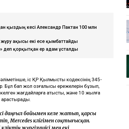
қан қыздың әкесі Александр Пактан 100 млн
жүру ақысы екі есе қымбаттайды
 деп қорқытқан ер адам ұсталды
әліметінше, іс ҚР Қылмыстық кодексінің 345-
. Бұл бап жол қозғалысы ережелерін бұзып,
әкелген жағдайларға қатысты, және 10 жылға
 қарастырады.
шісі даңғыл бойымен келе жатып, қарсы
п, Mercedes көлігімен соқтығысқан.
өліктің жүргізушісі мен екі