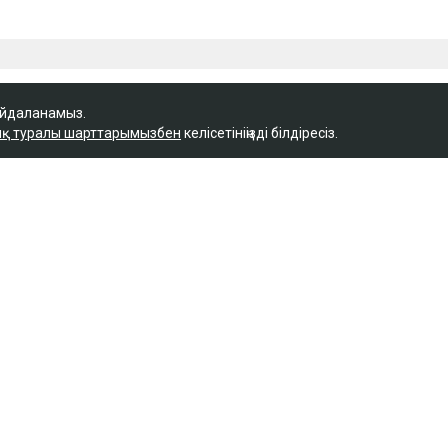
айдаланамыз.
қ туралы шарттарымызбен
келісетініңізді білдіресіз.
Қ