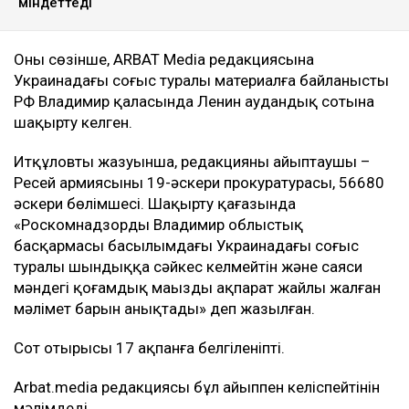
міндеттеді
Оның сөзінше, ARBAT Media редакциясына
Украинадағы соғыс туралы материалға байланысты
РФ Владимир қаласында Ленин аудандық сотына
шақырту келген.
Итқұловтың жазуынша, редакцияны айыптаушы –
Ресей армиясының 19-әскери прокуратурасы, 56680
әскери бөлімшесі. Шақырту қағазында
«Роскомнадзордың Владимир облыстық
басқармасы басылымдағы Украинадағы соғыс
туралы шындыққа сәйкес келмейтін және саяси
мәндегі қоғамдық маңызды ақпарат жайлы жалған
мәлімет барын анықтады» деп жазылған.
Сот отырысы 17 ақпанға белгіленіпті.
Arbat.media редакциясы бұл айыппен келіспейтінін
мәлімдеді.