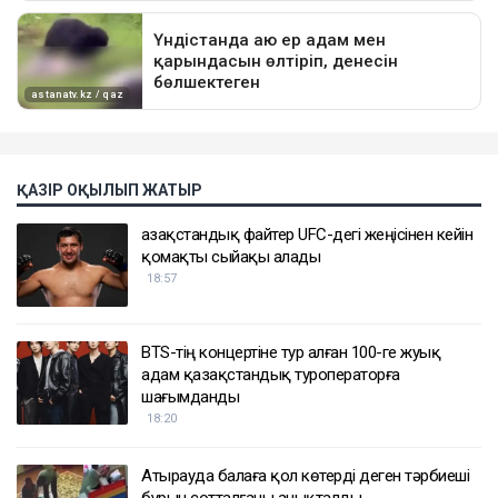
ҚАЗІР ОҚЫЛЫП ЖАТЫР
Қазақстандық файтер UFC-дегі жеңісінен кейін
қомақты сыйақы алады
18:57
BTS-тің концертіне тур алған 100-ге жуық
адам қазақстандық туроператорға
шағымданды
18:20
Атырауда балаға қол көтерді деген тәрбиеші