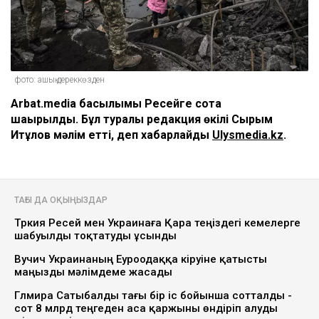
фото: ашық дереккөзден
Arbat.media басылымы Ресейге сотқа
шақырылды. Бұл туралы редакция өкілі Сырым
Итқұлов мәлім етті, деп хабарлайды
Ulysmedia.kz
.
ТАҒЫ ДА ОҚЫҢЫЗДАР
Түркия Ресей мен Украинаға Қара теңіздегі кемелерге
шабуылды тоқтатуды ұсынды
Вучич Украинаның Еуроодаққа кіруіне қатысты
маңызды мәлімдеме жасады
Гүлмира Сатыбалды тағы бір іс бойынша сотталды -
сот 8 млрд теңгеден аса қаржыны өндіріп алуды