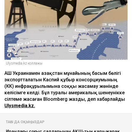
Ulysmedia.kz коллажы
АҚШ Украинамен Қазақстан мұнайының басым бөлігі
экспортталатын Каспий құбыр консорциумының
(КҚК) инфрақұрылымына соққы жасамау жөнінде
келісімге келді. Бұл туралы америкалық шенеунікке
сілтеме жасаған Bloomberg жазды, деп хабарлайды
Ulysmedia.kz.
ТАҒЫ ДА ОҚЫҢЫЗДАР
Ирандағы соғыс салдарынан АҚШ-тың қару-жарақ