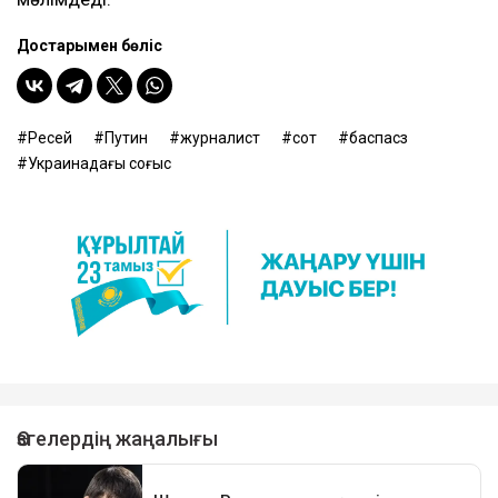
Достарыңмен бөліс
Ресей
Путин
журналист
сот
баспасөз
Украинадағы соғыс