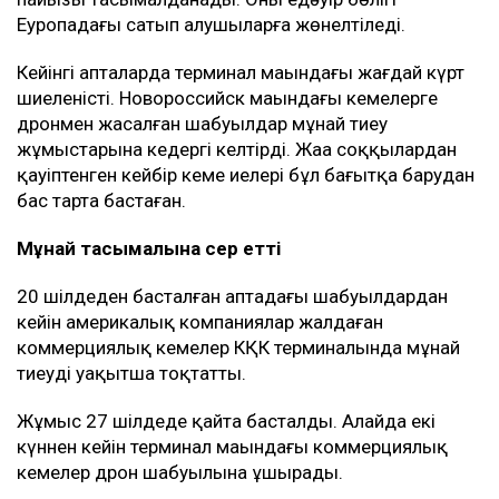
Еуропадағы сатып алушыларға жөнелтіледі.
Кейінгі апталарда терминал маңындағы жағдай күрт
шиеленісті. Новороссийск маңындағы кемелерге
дронмен жасалған шабуылдар мұнай тиеу
жұмыстарына кедергі келтірді. Жаңа соққылардан
қауіптенген кейбір кеме иелері бұл бағытқа барудан
бас тарта бастаған.
Мұнай тасымалына әсер етті
20 шілдеден басталған аптадағы шабуылдардан
кейін америкалық компаниялар жалдаған
коммерциялық кемелер КҚК терминалында мұнай
тиеуді уақытша тоқтатты.
Жұмыс 27 шілдеде қайта басталды. Алайда екі
күннен кейін терминал маңындағы коммерциялық
кемелер дрон шабуылына ұшырады.