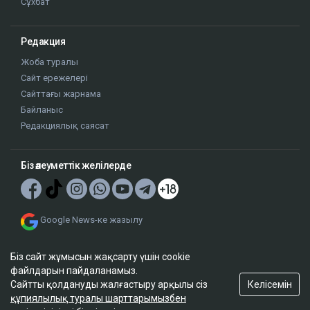
Сұхбат
Редакция
Жоба туралы
Сайт ережелері
Сайттағы жарнама
Байланыс
Редакциялық саясат
Біз әлеуметтік желілерде
Google News-ке жазылу
Біз сайт жұмысын жақсарту үшін cookie
файлдарын пайдаланамыз.
Келісемін
Сайтты қолдануды жалғастыру арқылы сіз
құпиялылық туралы шарттарымызбен
© 2026. ТОО "Ulys Media Group". Барлық құқықтар қорғалған.