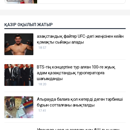
ҚАЗІР ОҚЫЛЫП ЖАТЫР
Қазақстандық файтер UFC-дегі жеңісінен кейін
қомақты сыйақы алады
18:57
BTS-тің концертіне тур алған 100-ге жуық
адам қазақстандық туроператорға
шағымданды
18:20
Атырауда балаға қол көтерді деген тәрбиеші
бұрын сотталғаны анықталды
17:41