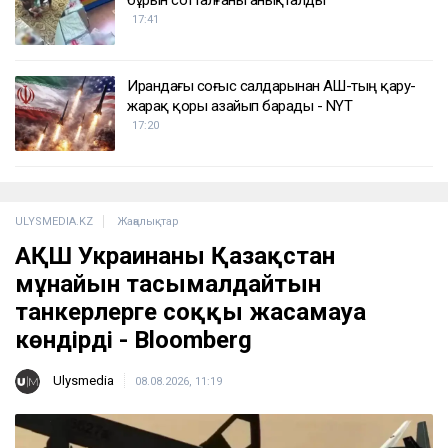
бұрын сотталғаны анықталды
17:41
Ирандағы соғыс салдарынан АҚШ-тың қару-
жарақ қоры азайып барады - NYT
17:20
ULYSMEDIA.KZ
Жаңалықтар
АҚШ Украинаны Қазақстан
мұнайын тасымалдайтын
танкерлерге соққы жасамауға
көндірді - Bloomberg
Ulysmedia
08.08.2026, 11:19