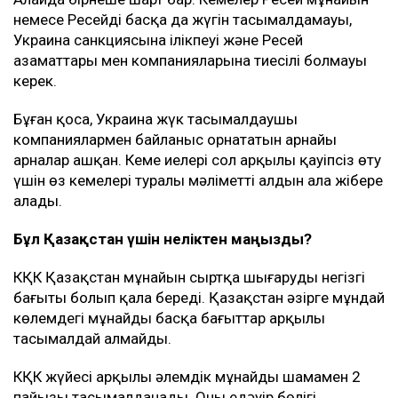
немесе Ресейдің басқа да жүгін тасымалдамауы,
Украина санкциясына ілікпеуі және Ресей
азаматтары мен компанияларына тиесілі болмауы
керек.
Бұған қоса, Украина жүк тасымалдаушы
компаниялармен байланыс орнататын арнайы
арналар ашқан. Кеме иелері сол арқылы қауіпсіз өту
үшін өз кемелері туралы мәліметті алдын ала жібере
алады.
Бұл Қазақстан үшін неліктен маңызды?
КҚК Қазақстан мұнайын сыртқа шығарудың негізгі
бағыты болып қала береді. Қазақстан әзірге мұндай
көлемдегі мұнайды басқа бағыттар арқылы
тасымалдай алмайды.
КҚК жүйесі арқылы әлемдік мұнайдың шамамен 2
пайызы тасымалданады. Оның едәуір бөлігі