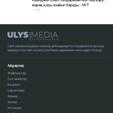
Ирандағы соғыс салдарынан АҚШ-тың қару-
жарақ қоры азайып барады - NYT
17:20
Сайт материалдарын коммерциялық мақсатта толық немесе ішінара
көшіруге тек сайт иесінің жазбаша рұқсатымен ғана рұқсат етіледі.
Айдарлар
Жаңалықтар
Сол жағалау
Бюджет
Сараптама
Аймақ
Қоғам
Ұстаным