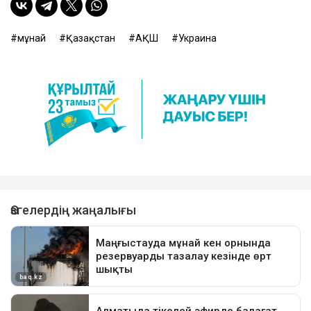
мұнай
Қазақстан
АҚШ
Украина