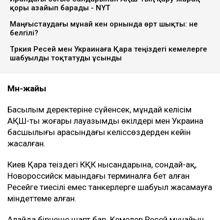
қоры азайып барады - NYT
Маңғыстаудағы мұнай кен орнында өрт шықты: не
белгілі?
Түркия Ресей мен Украинаға Қара теңіздегі кемелерге
шабуылды тоқтатуды ұсынды
Мән-жайы
Басылым деректеріне сүйенсек, мұндай келісім
АҚШ-тың жоғары лауазымды өкілдері мен Украина
басшылығы арасындағы келіссөздерден кейін
жасалған.
Киев Қара теңіздегі КҚК нысандарына, сондай-ақ,
Новороссийск маңындағы терминалға бет алған
Ресейге тиесілі емес танкерлерге шабуыл жасамауға
міндеттеме алған.
Алайда бірнеше шарт бар. Кемелер Ресей мұнайын