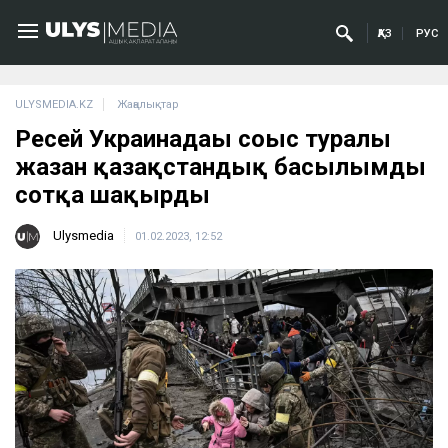
ҚАЗ
РУС
ULYSMEDIA.KZ
Жаңалықтар
Ресей Украинадағы соғыс туралы
жазған қазақстандық басылымды
сотқа шақырды
Ulysmedia
01.02.2023, 12:52