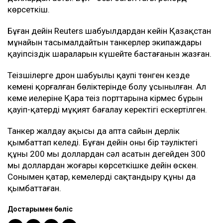
көрсеткіш.
Бұған дейін Reuters шабуылдардан кейін Қазақстан
мұнайын тасымалдайтын танкерлер экипаждары
қауіпсіздік шараларын күшейте бастағанын жазған.
Теңізшілерге дрон шабуылы қаупі төнген кезде
кеменің қорғалған бөліктерінде болу ұсынылған. Ал
кеме иелеріне Қара теңіз порттарына кірмес бұрын
қауіп-қатерді мұқият бағалау керектігі ескертілген.
Танкер жалдау ақысы да апта сайын дерлік
қымбаттап келеді. Бұған дейін оның бір тәуліктегі
құны 200 мың доллардан сәл асатын деңгейден 300
мың доллардан жоғары көрсеткішке дейін өскен.
Сонымен қатар, кемелерді сақтандыру құны да
қымбаттаған.
Достарыңмен бөліс