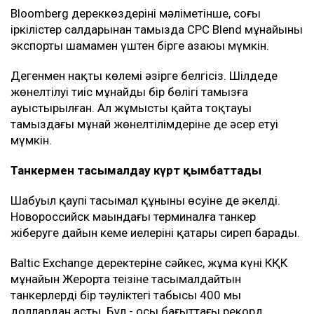
Bloomberg дереккөздерінің мәліметінше, соңғы
іркілістер салдарынан тамызда CPC Blend мұнайының
экспорты шамамен үштен бірге азаюы мүмкін.
Дегенмен нақты көлемі әзірге белгісіз. Шілдеде
жөнелтілуі тиіс мұнайдың бір бөлігі тамызға
ауыстырылған. Ал жұмыстың қайта тоқтауы
тамыздағы мұнай жөнелтілімдеріне де әсер етуі
мүмкін.
Танкермен тасымалдау күрт қымбаттады
Шабуыл қаупі тасымал құнының өсуіне де әкелді.
Новороссийск маңындағы терминалға танкер
жіберуге дайын кеме иелерінің қатары сиреп барады.
Baltic Exchange деректеріне сәйкес, жұма күні КҚК
мұнайын Жерорта теңізіне тасымалдайтын
танкерлердің бір тәуліктегі табысы 400 мың
доллардан асты. Бұл - осы бағыттағы рекорд