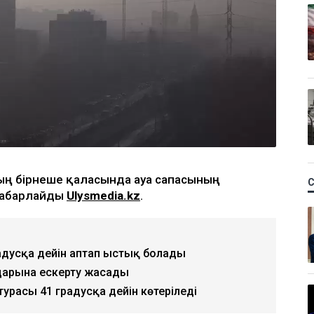
ның бірнеше қаласында ауа сапасының
 хабарлайды
Ulysmedia.kz
.
радусқа дейін аптап ыстық болады
дарына ескерту жасады
турасы 41 градусқа дейін көтеріледі