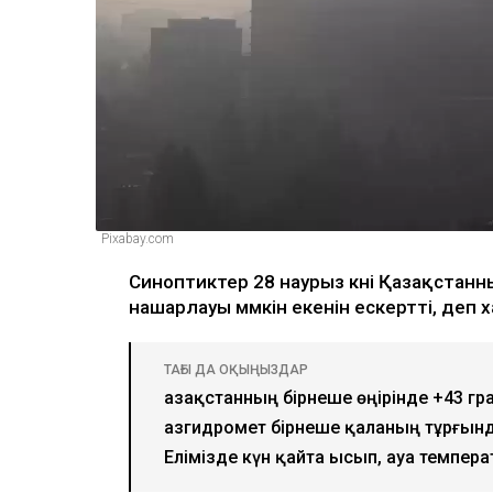
Pixabay.com
Синоптиктер 28 наурыз күні Қазақстан
нашарлауы мүмкін екенін ескертті, деп
ТАҒЫ ДА ОҚЫҢЫЗДАР
Қазақстанның бірнеше өңірінде +43 г
Қазгидромет бірнеше қаланың тұрғын
Елімізде күн қайта ысып, ауа темпера