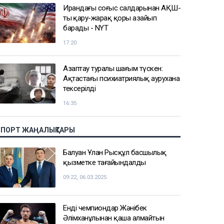
Ирандағы соғыс салдарынан АҚШ-
тың қару-жарақ қоры азайып
барады - NYT
17:20
Азаптау туралы шағым түскен:
Ақтастағы психиатриялық аурухана
тексерілді
16:35
СПОРТ ЖАҢАЛЫҚТАРЫ
Балуан Ұлан Рысқұл басшылық
қызметке тағайындалды
09:22, 06.03.2025
Енді чемпиондар Жәнібек
Әлімханұлынан қаша алмайтын