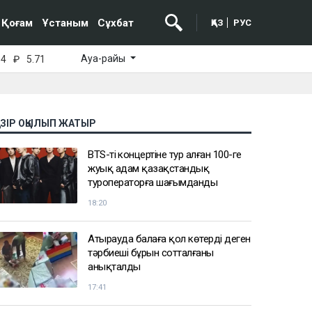
Қоғам
Ұстаным
Сұхбат
ҚАЗ
РУС
Ауа-райы
64
₽
5.71
АЗІР ОҚЫЛЫП ЖАТЫР
BTS-тің концертіне тур алған 100-ге
жуық адам қазақстандық
туроператорға шағымданды
18:20
Атырауда балаға қол көтерді деген
тәрбиеші бұрын сотталғаны
анықталды
17:41