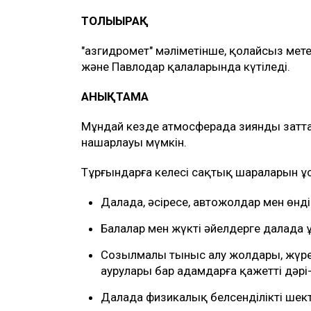
ТОЛЫҒЫРАҚ
"Қазгидромет" мәліметінше, қолайсыз ме
және Павлодар қалаларында күтіледі.
АНЫҚТАМА
Мұндай кезде атмосферада зиянды затт
нашарлауы мүмкін.
Тұрғындарға келесі сақтық шараларын ұ
Далада, әсіресе, автожолдар мен өнд
Балалар мен жүкті әйелдерге далада ұ
Созылмалы тыныс алу жолдары, жүре
аурулары бар адамдарға қажетті дәрі-
Далада физикалық белсенділікті шект