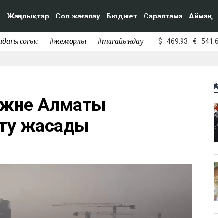
Жаңалықтар
Сол жағалау
Бюджет
Сараптама
Аймақ
адағы соғыс
#жемқорлық
#тағайындау
$
469.93
€
541.
Қ
 және Алматы
рту жасады