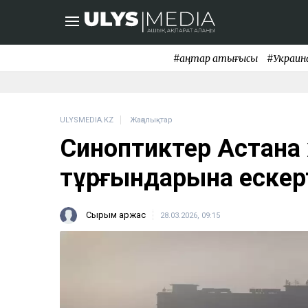
#қаңтар қақтығысы
#Украин
ULYSMEDIA.KZ
Жаңалықтар
Синоптиктер Астана
тұрғындарына еске
Сырым Қаржас
28.03.2026, 09:15