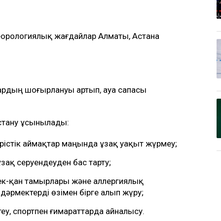
теорологиялық жағдайлар Алматы, Астана
ардың шоғырлануы артып, ауа сапасы
стану ұсынылады:
ірістік аймақтар маңында ұзақ уақыт жүрмеу;
зақ серуендеуден бас тарту;
к-қан тамырлары және аллергиялық
дәрмектерді өзімен бірге алып жүру;
еу, спортпен ғимараттарда айналысу.