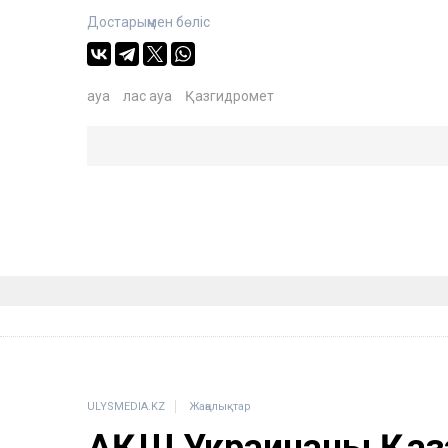
Достарыңмен бөліс
ауа
лас ауа
Қазгидромет