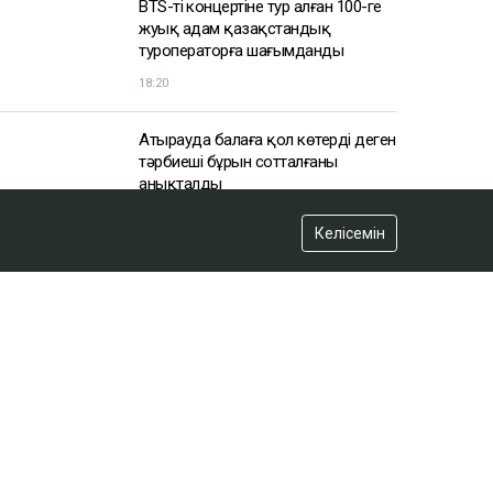
Келісемін
АЗІР ОҚЫЛЫП ЖАТЫР
BTS-тің концертіне тур алған 100-ге
жуық адам қазақстандық
туроператорға шағымданды
18:20
Атырауда балаға қол көтерді деген