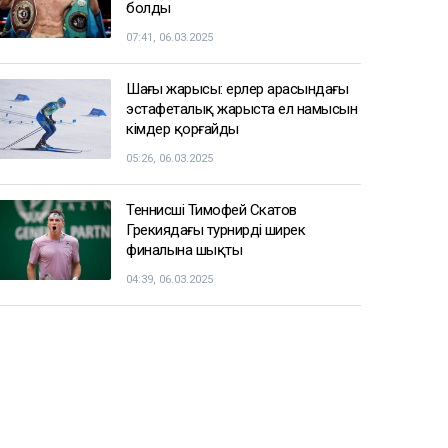
болды
07:41, 06.03.2025
Шаңғы жарысы: ерлер арасындағы
эстафеталық жарыста ел намысын
кімдер қорғайды
05:26, 06.03.2025
Теннисші Тимофей Скатов
Грекиядағы турнирдің ширек
финалына шықты
04:39, 06.03.2025