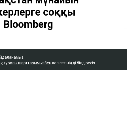
айдаланамыз.
қ туралы шарттарымызбен
келісетініңізді білдіресіз.
Қ
ақстан мұнайын
керлерге соққы
- Bloomberg