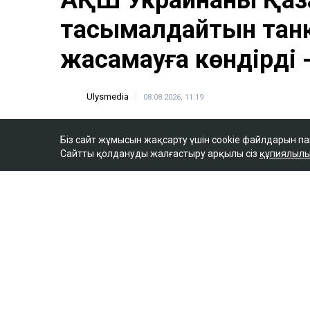
Біз сайт жұмысын жақсарту үшін cookie файлдарын п
Сайтты қолдануды жалғастыру арқылы сіз
құпиялылы
ULYSMEDIA.KZ
Жаңалықтар
АҚШ Украинаны Қаз
тасымалдайтын тан
жасамауға көндірді 