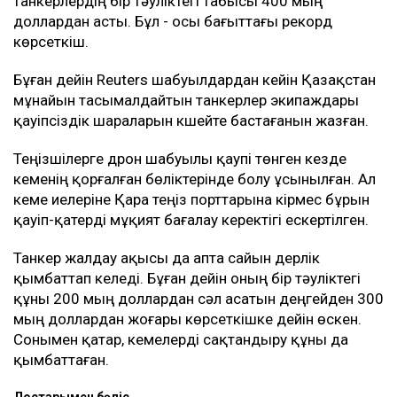
танкерлердің бір тәуліктегі табысы 400 мың
доллардан асты. Бұл - осы бағыттағы рекорд
көрсеткіш.
Бұған дейін Reuters шабуылдардан кейін Қазақстан
мұнайын тасымалдайтын танкерлер экипаждары
қауіпсіздік шараларын күшейте бастағанын жазған.
Теңізшілерге дрон шабуылы қаупі төнген кезде
кеменің қорғалған бөліктерінде болу ұсынылған. Ал
кеме иелеріне Қара теңіз порттарына кірмес бұрын
қауіп-қатерді мұқият бағалау керектігі ескертілген.
Танкер жалдау ақысы да апта сайын дерлік
қымбаттап келеді. Бұған дейін оның бір тәуліктегі
құны 200 мың доллардан сәл асатын деңгейден 300
мың доллардан жоғары көрсеткішке дейін өскен.
Сонымен қатар, кемелерді сақтандыру құны да
қымбаттаған.