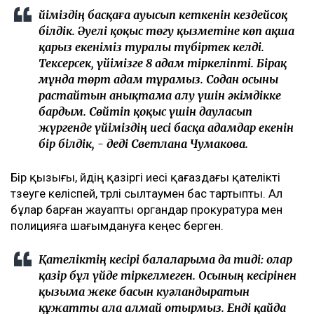
Үйіміздің басқаға ауысып кеткенін кездейсоқ
білдік. Әуелі қоқыс төгу қызметіне көп ақша
қарыз екеніміз туралы түбіртек келді.
Тексерсек, үйімізге 8 адам тіркеліпті. Бірақ
мұнда төрт адам тұрамыз. Содан осыны
растайтын анықтама алу үшін әкімдікке
бардым. Сөйтіп қоқыс үшін дауласып
жүргенде үйіміздің иесі басқа адамдар екенін
бір білдік, - деді Светлана Чумакова.
Бір қызығы, үйдің қазіргі иесі қағаздағы қателікті
түзеуге келіспей, түрлі сылтаумен бас тартыпты. Ал
бұлар барған жауапты органдар прокуратура мен
полицияға шағымдануға кеңес берген.
Қателіктің кесірі балаларыма да тиді: олар
қазір бұл үйде тіркелмеген. Осының кесірінен
қызыма жеке басын куәландыратын
құжатты ала алмай отырмыз. Енді қайда