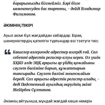
барарымызды білмейміз. Бәрі бізге
көмектесуден бас тартты, - дейді Владимир
Филимонов.
ӘКІМНІҢ ПІКІРІ
Ауыл әкімі бұл жағдайдан хабардар. Бірақ
шенеуніктердің қателігін тұрғындар өзі түзетуге тиіс.
Көшелер өзгергенде адрестер өзгерді ғой. Сол
себепті адрестік регистр алуы керек. Ол үшін
ХҚКО әлде ЭЦҚ арқылы әр үйдің қожайыны
сәулет бөліміне барып, құжаттарын
тапсырады. Сәулет бөлімі мекенжайын
береді. Сол арқылы адрестік регистр алады, -
деді Подстепный ауылдық округінің әкімі
Мейірбек Сұлтанов.
Әкімнің айтуынша, мұндай жағдай көше нөмірін