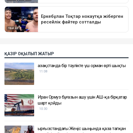
ҚАЗІР ОҚЫЛЫП ЖАТЫР
Қазақстанда бір тәулікте үш орман өрті шықты
11:08
Иран Ормуз бұғазын ашу үшін АҚШ-қа бірқатар
шарт қойды
10:30
Қырғызстандағы Жеңіс шыңында қаза тапқан