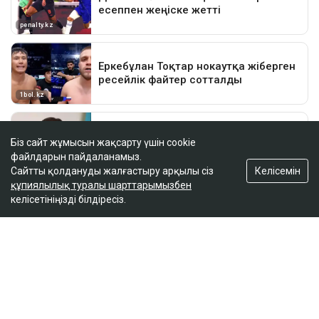
Біз сайт жұмысын жақсарту үшін cookie
файлдарын пайдаланамыз.
Келісемін
Сайтты қолдануды жалғастыру арқылы сіз
құпиялылық туралы шарттарымызбен
келісетініңізді білдіресіз.