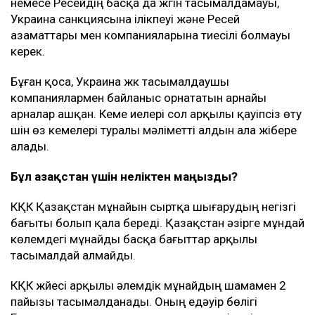
немесе Ресейдің басқа да жүгін тасымалдамауы,
Украина санкциясына ілікпеуі және Ресей
азаматтары мен компанияларына тиесілі болмауы
керек.
Бұған қоса, Украина жүк тасымалдаушы
компаниялармен байланыс орнататын арнайы
арналар ашқан. Кеме иелері сол арқылы қауіпсіз өту
үшін өз кемелері туралы мәліметті алдын ала жібере
алады.
Бұл Қазақстан үшін неліктен маңызды?
КҚК Қазақстан мұнайын сыртқа шығарудың негізгі
бағыты болып қала береді. Қазақстан әзірге мұндай
көлемдегі мұнайды басқа бағыттар арқылы
тасымалдай алмайды.
КҚК жүйесі арқылы әлемдік мұнайдың шамамен 2
пайызы тасымалданады. Оның едәуір бөлігі