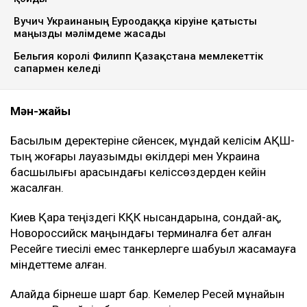
Вучич Украинаның Еуроодаққа кіруіне қатысты
маңызды мәлімдеме жасады
Бельгия королі Филипп Қазақстанға мемлекеттік
сапармен келеді
Мән-жайы
Басылым деректеріне сүйенсек, мұндай келісім АҚШ-
тың жоғары лауазымды өкілдері мен Украина
басшылығы арасындағы келіссөздерден кейін
жасалған.
Киев Қара теңіздегі КҚК нысандарына, сондай-ақ,
Новороссийск маңындағы терминалға бет алған
Ресейге тиесілі емес танкерлерге шабуыл жасамауға
міндеттеме алған.
Алайда бірнеше шарт бар. Кемелер Ресей мұнайын