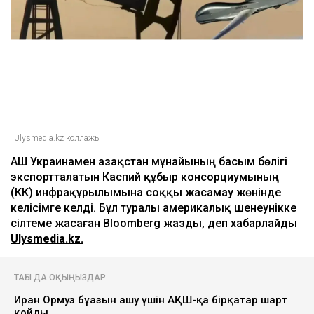
Ulysmedia.kz коллажы
АҚШ Украинамен Қазақстан мұнайының басым бөлігі
экспортталатын Каспий құбыр консорциумының
(КҚК) инфрақұрылымына соққы жасамау жөнінде
келісімге келді. Бұл туралы америкалық шенеунікке
сілтеме жасаған Bloomberg жазды, деп хабарлайды
Ulysmedia.kz.
ТАҒЫ ДА ОҚЫҢЫЗДАР
Иран Ормуз бұғазын ашу үшін АҚШ-қа бірқатар шарт
қойды