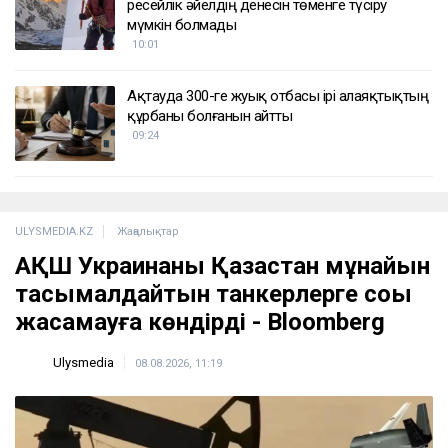
ресейлік әйелдің денесін төменге түсіру
мүмкін болмады
10:01
Ақтауда 300-ге жуық отбасы ірі алаяқтықтың
құрбаны болғанын айтты
09:24
ULYSMEDIA.KZ
Жаңалықтар
АҚШ Украинаны Қазақстан мұнайын
тасымалдайтын танкерлерге соққы
жасамауға көндірді - Bloomberg
Ulysmedia
08.08.2026, 11:19