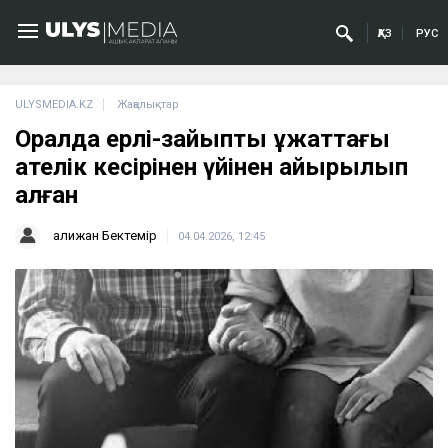
ҚАЗ
РУС
ULYSMEDIA.KZ
Жаңалықтар
Оралда ерлі-зайыпты құжаттағы
қателік кесірінен үйінен айырылып
қалған
Қалижан Бектемір
04.04.2026, 12:45