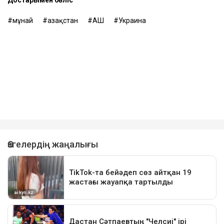
Достарыңмен бөліс
мұнай
Қазақстан
АҚШ
Украина