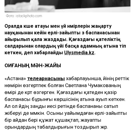
Фото: istockphoto.com
Оралда көше атауы мен үй нөмірлерін жаңарту
науқанынан кейін ерлі-зайыпты өз баспанасынан
айырылып қала жаздады. Қағаздағы қателіктің
салдарынан олардың үйі басқа адамның атына өтіп
кеткен, деп хабарлайды
Ulysmedia.kz
.
ОҚИҒАНЫҢ МӘН-ЖАЙЫ
«Астана»
телеарнасының
хабарлауынша, үйінің реттік
нөмірін өзгертпек болған Светлана Чумакованың
өмірі де күрт өзгерген. Қағаздағы қатеден қазір
баспанасы бұрынғы көршісінің атына ауып кеткен.
Ал ол үйдің заңды иесі ретінде баспананы сатып
жіберуі де мүмкін. Осыны уайымдаған ерлі-зайыпты
бір айдан бері құжат құшақтап, жауапты
орындардың табалдырығын тоздырып жүр.