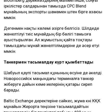
Bloomberg дереккөздерінің мәліметінше, соңғы
іркілістер салдарынан тамызда CPC Blend
мұнайының экспорты шамамен үштен бірге азаюы
мүмкін.
Дегенмен нақты көлемі әзірге белгісіз. Шілдеде
жөнелтілуі тиіс мұнайдың бір бөлігі тамызға
ауыстырылған. Ал жұмыстың қайта тоқтауы
тамыздағы мұнай жөнелтілімдеріне де әсер етуі
мүмкін.
Танкермен тасымалдау күрт қымбаттады
Шабуыл қаупі тасымал құнының өсуіне де әкелді.
Новороссийск маңындағы терминалға танкер
жіберуге дайын кеме иелерінің қатары сиреп
барады.
Baltic Exchange деректеріне сәйкес, жұма күні КҚК
мұнайын Жерорта теңізіне тасымалдайтын