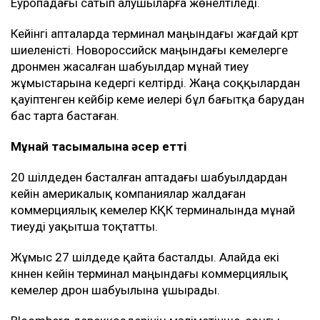
Еуропадағы сатып алушыларға жөнелтіледі.
Кейінгі апталарда терминал маңындағы жағдай күрт
шиеленісті. Новороссийск маңындағы кемелерге
дронмен жасалған шабуылдар мұнай тиеу
жұмыстарына кедергі келтірді. Жаңа соққылардан
қауіптенген кейбір кеме иелері бұл бағытқа барудан
бас тарта бастаған.
Мұнай тасымалына әсер етті
20 шілдеден басталған аптадағы шабуылдардан
кейін америкалық компаниялар жалдаған
коммерциялық кемелер КҚК терминалында мұнай
тиеуді уақытша тоқтатты.
Жұмыс 27 шілдеде қайта басталды. Алайда екі
күннен кейін терминал маңындағы коммерциялық
кемелер дрон шабуылына ұшырады.