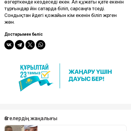
өзгерткенде кездеседі екен. Ал құжаты қате екенін
тұрғындар үйін сатарда біліп, сарсаңға түседі.
Сондықтан үйдегі қожайын кім екенін біліп жүрген
жөн.
Достарыңмен бөліс