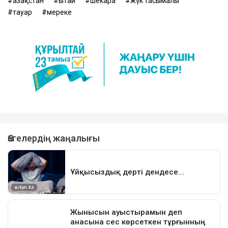
Қазақстан
Қытай
шекара
жүк тасымалы
тауар
мереке