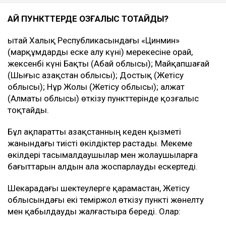
ҚАЙ ПУНКТТЕРДЕ ҚОЗҒАЛЫС ТОҚТАЙДЫ?
Қытай Халық Республикасындағы «Цинмин»
(марқұмдарды еске алу күні) мерекесіне орай,
жексенбі күні Бақты (Абай облысы); Майқапшағай
(Шығыс Қазақстан облысы); Достық (Жетісу
облысы); Нұр Жолы (Жетісу облысы); Қалжат
(Алматы облысы) өткізу пункттерінде қозғалыс
тоқтайды.
Бұл ақпаратты Қазақстанның кеден қызметі
жанындағы тиісті өкілдіктер растады. Мекеме
өкілдері тасымалдаушылар мен жолаушыларға
бағыттарын алдын ала жоспарлауды ескертеді.
Шекарадағы шектеулерге қарамастан, Жетісу
облысындағы екі теміржол өткізу пункті жөнелту
мен қабылдауды жалғастыра береді. Олар: