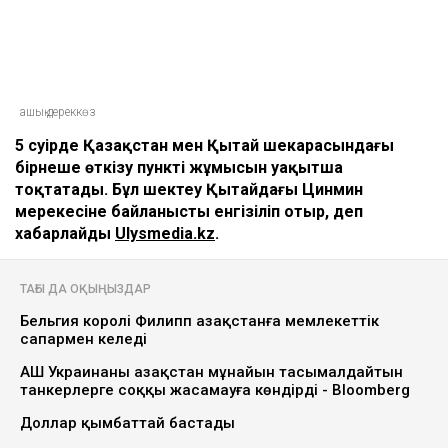
ашық дереккөз
5 сәуірде Қазақстан мен Қытай шекарасындағы
бірнеше өткізу пункті жұмысын уақытша
тоқтатады. Бұл шектеу Қытайдағы Цинмин
мерекесіне байланысты енгізіліп отыр, деп
хабарлайды
Ulysmedia.kz
.
ТАҒЫ ДА ОҚЫҢЫЗДАР
Бельгия королі Филипп Қазақстанға мемлекеттік
сапармен келеді
АҚШ Украинаны Қазақстан мұнайын тасымалдайтын
танкерлерге соққы жасамауға көндірді - Bloomberg
Доллар қымбаттай бастады