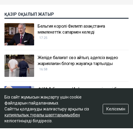
ҚАЗІР ОҚЫЛЫП ЖАТЫР
Бельгия королі Филипп Қазақстанға
мемлекеттік сапармен келеді
17:25
Желіде балағат сөз айтып, әдепсіз видео
жариялаған блогер жауапқа тартылды
16:58
ФИФА басшысы Инфантино көңілдесі болуы
мүмкін әйелге қомақты ақша төледі деп
Біз сайт жұмысын жақсарту үшін cookie
айыпталды
файлдарын пайдаланамыз.
16:40
Келісемін
Сайтты қолдануды жалғастыру арқылы сіз
құпиялылық туралы шарттарымызбен
келісетініңізді білдіресіз.
«Жеке кездескім келеді»: Ақтауда қайтыс
болған жасөспірімнің анасы денсаулық сақтау