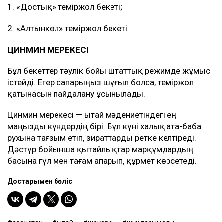
1. «Достық» теміржол бекеті;
2. «Алтынкөл» теміржол бекеті.
ЦИНМИН МЕРЕКЕСІ
Бұл бекеттер тәулік бойы штаттық режимде жұмыс
істейді. Егер сапарыңыз шұғыл болса, теміржол
қатынасын пайдалану ұсынылады.
Цинмин мерекесі — Қытай мәдениетіндегі ең
маңызды күндердің бірі. Бұл күні халық ата-баба
рухына тағзым етіп, зираттарды ретке келтіреді.
Дәстүр бойынша қытайлықтар марқұмдардың
басына гүл мен тағам апарып, құрмет көрсетеді.
Достарыңмен бөліс