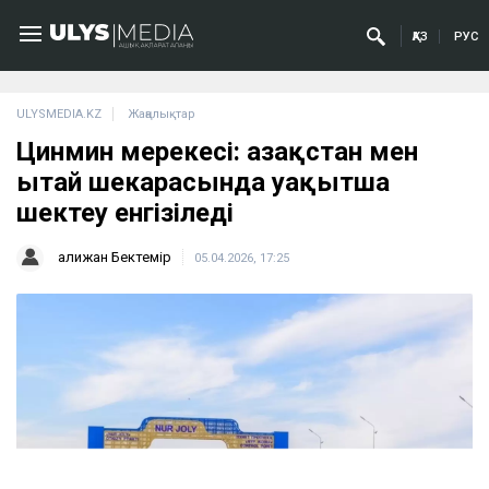
ҚАЗ
РУС
ULYSMEDIA.KZ
Жаңалықтар
Цинмин мерекесі: Қазақстан мен
Қытай шекарасында уақытша
шектеу енгізіледі
Қалижан Бектемір
05.04.2026, 17:25