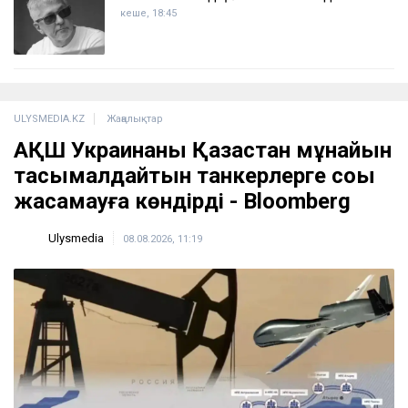
кеше, 18:45
ULYSMEDIA.KZ
Жаңалықтар
АҚШ Украинаны Қазақстан мұнайын
тасымалдайтын танкерлерге соққы
жасамауға көндірді - Bloomberg
Ulysmedia
08.08.2026, 11:19