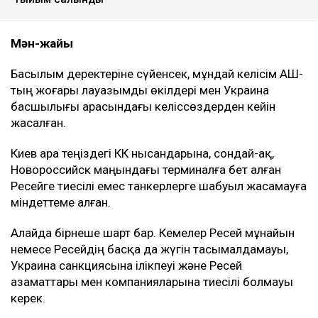
Мән-жайы
Басылым деректеріне сүйенсек, мұндай келісім АҚШ-
тың жоғары лауазымды өкілдері мен Украина
басшылығы арасындағы келіссөздерден кейін
жасалған.
Киев Қара теңіздегі КҚК нысандарына, сондай-ақ,
Новороссийск маңындағы терминалға бет алған
Ресейге тиесілі емес танкерлерге шабуыл жасамауға
міндеттеме алған.
Алайда бірнеше шарт бар. Кемелер Ресей мұнайын
немесе Ресейдің басқа да жүгін тасымалдамауы,
Украина санкциясына ілікпеуі және Ресей
азаматтары мен компанияларына тиесілі болмауы
керек.