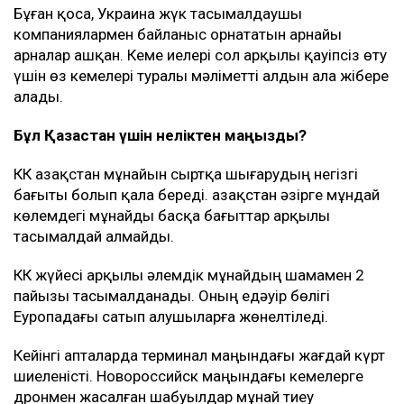
Бұған қоса, Украина жүк тасымалдаушы
компаниялармен байланыс орнататын арнайы
арналар ашқан. Кеме иелері сол арқылы қауіпсіз өту
үшін өз кемелері туралы мәліметті алдын ала жібере
алады.
Бұл Қазақстан үшін неліктен маңызды?
КҚК Қазақстан мұнайын сыртқа шығарудың негізгі
бағыты болып қала береді. Қазақстан әзірге мұндай
көлемдегі мұнайды басқа бағыттар арқылы
тасымалдай алмайды.
КҚК жүйесі арқылы әлемдік мұнайдың шамамен 2
пайызы тасымалданады. Оның едәуір бөлігі
Еуропадағы сатып алушыларға жөнелтіледі.
Кейінгі апталарда терминал маңындағы жағдай күрт
шиеленісті. Новороссийск маңындағы кемелерге
дронмен жасалған шабуылдар мұнай тиеу