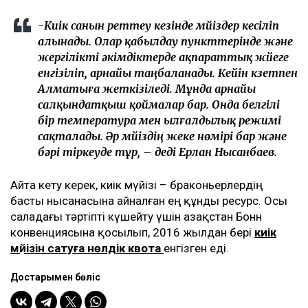
-Киік санын реттеу кезінде мүйіздер кесіліп
алынады. Олар қабылдау пункттерінде және
жергілікті әкімдіктерде ақпараттық жүйеге
енгізіліп, арнайы таңбаланады. Кейін күзетпен
Алматыға жеткізіледі. Мұнда арнайы
салқындатқыш қоймалар бар. Онда белгілі
бір температура мен ылғалдылық режимі
сақталады. Әр мүйіздің жеке нөмірі бар және
бәрі тіркеуде тұр, – деді Ерлан Нысанбаев.
Айта кету керек, киік мүйізі – браконьерлердің
басты нысанасына айналған ең құнды ресурс. Осы
саладағы тәртіпті күшейту үшін Қазақстан Бонн
конвенциясына қосылып, 2016 жылдан бері
киік
мүйізін сатуға нөлдік квота
енгізген еді.
Достарыңмен бөліс