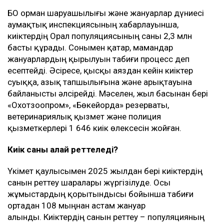
БҚО орман шаруашылығы және жануарлар дүниесі
аумақтық инспекциясының хабарлауынша,
киіктердің Орал популяциясының саны 2,3 млн
басты құрады. Сонымен қатар, мамандар
жануарлардың қырылуын табиғи процесс деп
есептейді. Әсіресе, қысқы аяздан кейін киіктер
суыққа, азық тапшылығына және арықтауына
байланысты әлсірейді. Мәселен, жыл басынан бері
«Охотзоопром», «Бөкейорда» резерваты,
ветеринариялық қызмет және полиция
қызметкерлері 1 646 киік өлексесін жойған.
Киік саны қалай реттеледі?
Үкімет қаулысымен 2025 жылдан бері киіктердің
санын реттеу шаралары жүргізілуде. Осы
жұмыстардың қорытындысы бойынша табиғи
ортадан 108 мыңнан астам жануар
алынды. Киіктердің санын реттеу – популяцияның