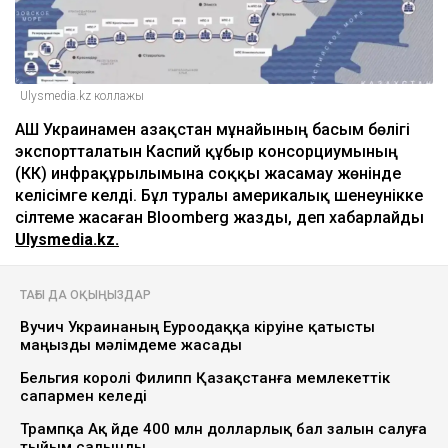
Ulysmedia.kz коллажы
АҚШ Украинамен Қазақстан мұнайының басым бөлігі
экспортталатын Каспий құбыр консорциумының
(КҚК) инфрақұрылымына соққы жасамау жөнінде
келісімге келді. Бұл туралы америкалық шенеунікке
сілтеме жасаған Bloomberg жазды, деп хабарлайды
Ulysmedia.kz.
ТАҒЫ ДА ОҚЫҢЫЗДАР
Вучич Украинаның Еуроодаққа кіруіне қатысты
маңызды мәлімдеме жасады
Бельгия королі Филипп Қазақстанға мемлекеттік
сапармен келеді
Трампқа Ақ үйде 400 млн долларлық бал залын салуға
тыйым салынды