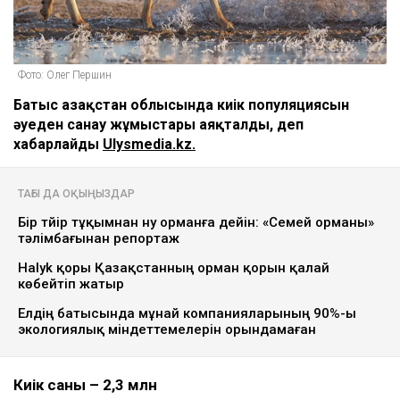
Фото: Олег Першин
Батыс Қазақстан облысында киік популяциясын
әуеден санау жұмыстары аяқталды, деп
хабарлайды
Ulysmedia.kz.
ТАҒЫ ДА ОҚЫҢЫЗДАР
Бір түйір тұқымнан ну орманға дейін: «Семей орманы»
тәлімбағынан репортаж
Halyk қоры Қазақстанның орман қорын қалай
көбейтіп жатыр
Елдің батысында мұнай компанияларының 90%-ы
экологиялық міндеттемелерін орындамаған
Киік саны – 2,3 млн