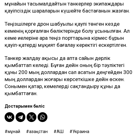
мұнайын тасымалдайтын танкерлер экипаждары
қауіпсіздік шараларын күшейте бастағанын жазған.
Теңізшілерге дрон шабуылы қаупі төнген кезде
кеменің қорғалған бөліктерінде болу ұсынылған. Ал
кеме иелеріне Қара теңіз порттарына кірмес бұрын
қауіп-қатерді мұқият бағалау керектігі ескертілген.
Танкер жалдау ақысы да апта сайын дерлік
қымбаттап келеді. Бұған дейін оның бір тәуліктегі
құны 200 мың доллардан сәл асатын деңгейден 300
мың доллардан жоғары көрсеткішке дейін өскен.
Сонымен қатар, кемелерді сақтандыру құны да
қымбаттаған.
Достарыңмен бөліс
мұнай
Қазақстан
АҚШ
Украина