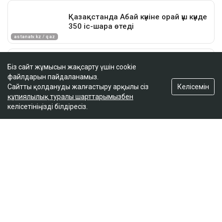
Біз сайт жұмысын жақсарту үшін cookie
файлдарын пайдаланамыз.
Келісемін
Сайтты қолдануды жалғастыру арқылы сіз
құпиялылық туралы шарттарымызбен
келісетініңізді білдіресіз.