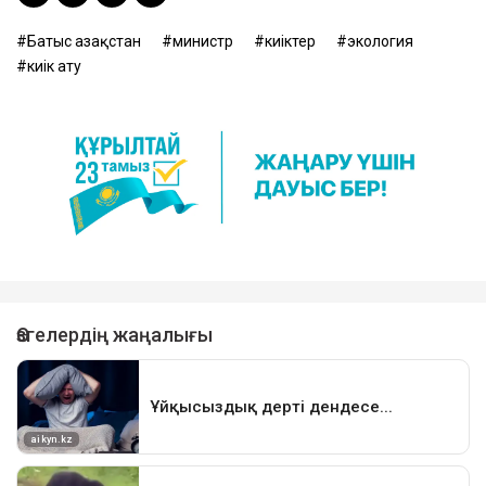
Батыс Қазақстан
министр
киіктер
экология
киік ату