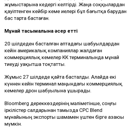
жұмыстарына кедергі келтірді. Жаңа соққылардан
қауіптенген кейбір кеме иелері бұл бағытқа барудан
бас тарта бастаған.
Мұнай тасымалына әсер етті
20 шілдеден басталған аптадағы шабуылдардан
кейін америкалық компаниялар жалдаған
коммерциялық кемелер КҚК терминалында мұнай
тиеуді уақытша тоқтатты.
Жұмыс 27 шілдеде қайта басталды. Алайда екі
күннен кейін терминал маңындағы коммерциялық
кемелер дрон шабуылына ұшырады.
Bloomberg дереккөздерінің мәліметінше, соңғы
іркілістер салдарынан тамызда CPC Blend
мұнайының экспорты шамамен үштен бірге азаюы
мүмкін.