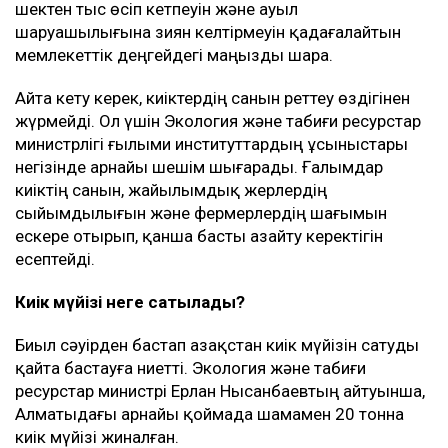
шектен тыс өсіп кетпеуін және ауыл
шаруашылығына зиян келтірмеуін қадағалайтын
мемлекеттік деңгейдегі маңызды шара.
Айта кету керек, киіктердің санын реттеу өздігінен
жүрмейді. Ол үшін Экология және табиғи ресурстар
министрлігі ғылыми институттардың ұсыныстары
негізінде арнайы шешім шығарады. Ғалымдар
киіктің санын, жайылымдық жерлердің
сыйымдылығын және фермерлердің шағымын
ескере отырып, қанша басты азайту керектігін
есептейді.
Киік мүйізі неге сатылады?
Биыл сәуірден бастап Қазақстан киік мүйізін сатуды
қайта бастауға ниетті. Экология және табиғи
ресурстар министрі Ерлан Нысанбаевтың айтуынша,
Алматыдағы арнайы қоймада шамамен 20 тонна
киік мүйізі жиналған.