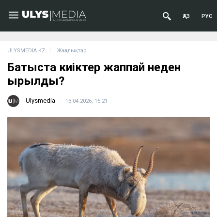
ҚАЗ
РУС
ULYSMEDIA.KZ
Жаңалықтар
Батыста киіктер жаппай неден
қырылды?
Ulysmedia
13.04.2026, 15:21