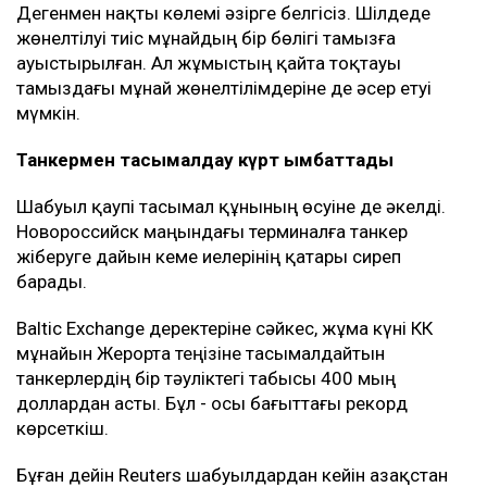
Дегенмен нақты көлемі әзірге белгісіз. Шілдеде
жөнелтілуі тиіс мұнайдың бір бөлігі тамызға
ауыстырылған. Ал жұмыстың қайта тоқтауы
тамыздағы мұнай жөнелтілімдеріне де әсер етуі
мүмкін.
Танкермен тасымалдау күрт қымбаттады
Шабуыл қаупі тасымал құнының өсуіне де әкелді.
Новороссийск маңындағы терминалға танкер
жіберуге дайын кеме иелерінің қатары сиреп
барады.
Baltic Exchange деректеріне сәйкес, жұма күні КҚК
мұнайын Жерорта теңізіне тасымалдайтын
танкерлердің бір тәуліктегі табысы 400 мың
доллардан асты. Бұл - осы бағыттағы рекорд
көрсеткіш.
Бұған дейін Reuters шабуылдардан кейін Қазақстан