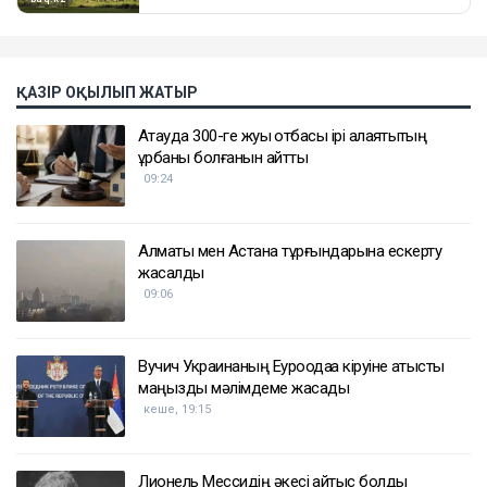
ҚАЗІР ОҚЫЛЫП ЖАТЫР
Ақтауда 300-ге жуық отбасы ірі алаяқтықтың
құрбаны болғанын айтты
09:24
Алматы мен Астана тұрғындарына ескерту
жасалды
09:06
Вучич Украинаның Еуроодаққа кіруіне қатысты
маңызды мәлімдеме жасады
кеше, 19:15
Лионель Мессидің әкесі қайтыс болды