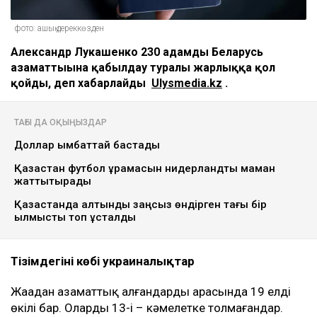
фото: ашық дереккөзден
Александр Лукашенко 230 адамды Беларусь
азаматтығына қабылдау туралы жарлыққа қол
қойды
,
деп хабарлайды
Ulysmedia.kz
.
ТАҒЫ ДА ОҚЫҢЫЗДАР
Доллар қымбаттай бастады
Қазақстан футбол құрамасын нидерландтық маман
жаттықтырады
Қазақстанда алтынды заңсыз өндірген тағы бір
қылмыстық топ ұсталды
Тізімдегінің көбі украиналықтар
Жаңадан азаматтық алғандардың арасында 19 елдің
өкілі бар. Олардың 13-і – кәмелетке толмағандар.