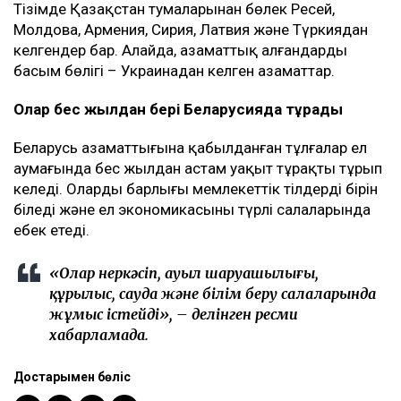
Тізімде Қазақстан тумаларынан бөлек Ресей,
Молдова, Армения, Сирия, Латвия және Түркиядан
келгендер бар. Алайда, азаматтық алғандардың
басым бөлігі – Украинадан келген азаматтар.
Олар бес жылдан бері Беларусияда тұрады
Беларусь азаматтығына қабылданған тұлғалар ел
аумағында бес жылдан астам уақыт тұрақты тұрып
келеді. Олардың барлығы мемлекеттік тілдердің бірін
біледі және ел экономикасының түрлі салаларында
еңбек етеді.
«Олар өнеркәсіп, ауыл шаруашылығы,
құрылыс, сауда және білім беру салаларында
жұмыс істейді», – делінген ресми
хабарламада.
Достарыңмен бөліс