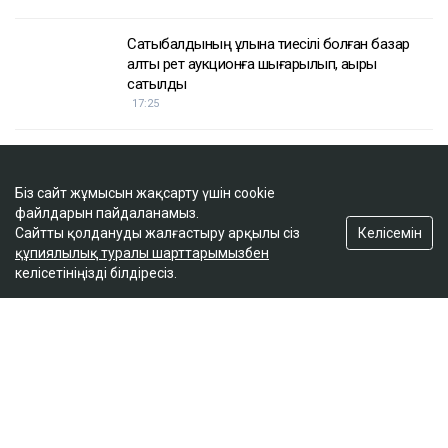
Біз сайт жұмысын жақсарту үшін cookie
файлдарын пайдаланамыз.
Келісемін
Сайтты қолдануды жалғастыру арқылы сіз
құпиялылық туралы шарттарымызбен
келісетініңізді білдіресіз.