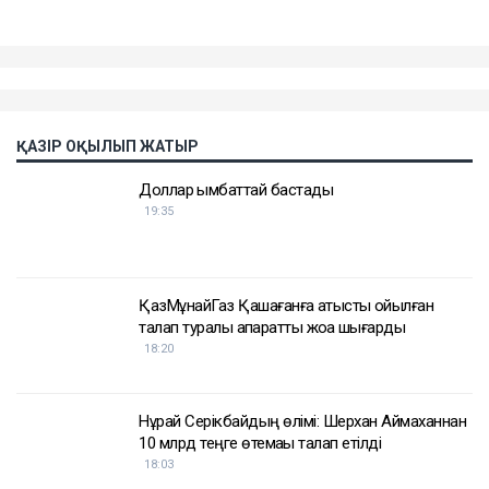
жемқорлық ісі бойынша да сотталған.
Достарыңмен бөліс
Қуандық Бишімбаев
Назым Қахарман