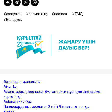
Қазақстан
азаматтық
паспорт
ТМД
Беларусь