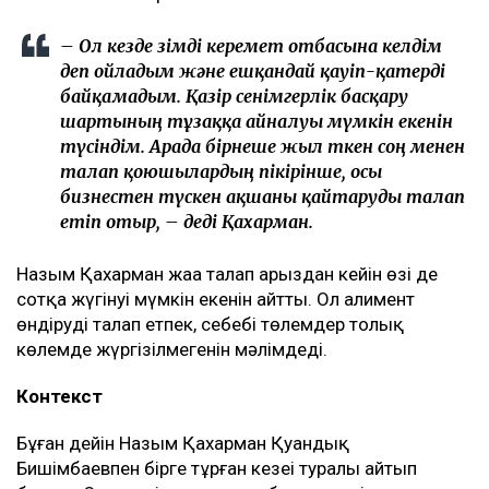
балалардың олармен араласқысы
келмейтініне де, – деді ол.
Қахарманның сөзінше, фитнес-клуб орналасқан
ғимарат Қуандық Бишімбаевтың анасы Альмира
Нұрлыбекованың атына рәсімделген. Ал Қахарман
бизнесті сенімгерлік басқару шарты негізінде
жүргізген.
Енді осы келісім оның үстінен қаржылық талап қоюға
негіз болып отыр.
– Ол кезде өзімді керемет отбасына келдім
деп ойладым және ешқандай қауіп-қатерді
байқамадым. Қазір сенімгерлік басқару
шартының тұзаққа айналуы мүмкін екенін
түсіндім. Арада бірнеше жыл өткен соң менен
талап қоюшылардың пікірінше, осы
бизнестен түскен ақшаны қайтаруды талап