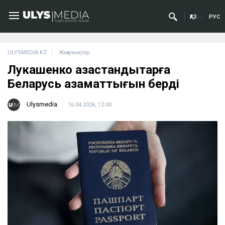
ҚАЗ
РУС
ULYSMEDIA.KZ
Жаңалықтар
Лукашенко қазақстандықтарға
Беларусь азаматтығын берді
Ulysmedia
16.04.2026, 12:00