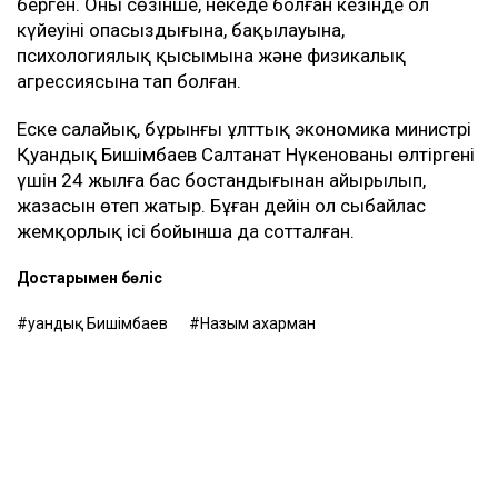
етіп отыр, – деді Қахарман.
Назым Қахарман жаңа талап арыздан кейін өзі де
сотқа жүгінуі мүмкін екенін айтты. Ол алимент
өндіруді талап етпек, себебі төлемдер толық
көлемде жүргізілмегенін мәлімдеді.
Контекст
Бұған дейін Назым Қахарман Қуандық
Бишімбаевпен бірге тұрған кезеңі туралы айтып
берген. Оның сөзінше, некеде болған кезінде ол
күйеуінің опасыздығына, бақылауына,
психологиялық қысымына және физикалық
агрессиясына тап болған.
Еске салайық, бұрынғы ұлттық экономика министрі
Қуандық Бишімбаев Салтанат Нүкенованы өлтіргені
үшін 24 жылға бас бостандығынан айырылып,
жазасын өтеп жатыр. Бұған дейін ол сыбайлас