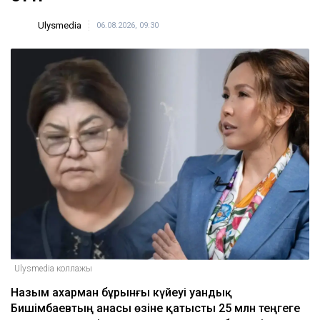
Сатыбалдының ұлына тиесілі болған базар
алты рет аукционға шығарылып, ақыры
сатылды
17:25
ULYSMEDIA.KZ
Жаңалықтар
Бишімбаевтың анасы Назым
Қахарманнан 25 млн теңге талап
етті
Ulysmedia
06.08.2026, 09:30