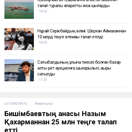
ҚАЗІР ОҚЫЛЫП ЖАТЫР
Доллар қымбаттай бастады
19:35
ҚазМұнайГаз Қашағанға қатысты қойылған
талап туралы ақпаратты жоққа шығарды
18:20
Нұрай Серікбайдың өлімі: Шерхан Аймаханнан
10 млрд теңге өтемақы талап етілді
18:03