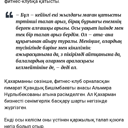
болады
Бишімбаевтың туысы Бақытжан Байжанов бостандыққа
шықты
Бишімбаев ісі арқылы танылған Айжан Аймағанова
прокуратурадағы қызметінен кетті
Арада бірнеше жыл өткен соң талап қойылды
Назым Қахарманның айтуынша, талап оның екінші
баласын дүниеге әкелгеннен кейін басқарған
фитнес-клубқа қатысты.
– Бұл – кейінгі екі жылдағы маған қатысты
төртінші талап арыз, бірақ бұрынғы енемнің
берген алғашқы арызы. Осы уақыт ішінде мен
тек бір талап арыз бердім. Ол – ата-ана
құқығынан айыру туралы. Меніңше, олардың
түсінігінде бәріне мен кінәлімін:
ажырасқаныма да, өз пікірімді айтқаныма да,