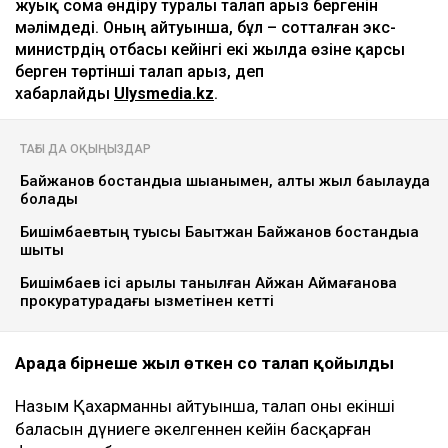
Ulysmedia коллажы
Назым Қахарман бұрынғы күйеуі Қуандық
Бишімбаевтың анасы өзіне қатысты 25 млн теңгеге
жуық сома өндіру туралы талап арыз бергенін
мәлімдеді. Оның айтуынша, бұл – сотталған экс-
министрдің отбасы кейінгі екі жылда өзіне қарсы
берген төртінші талап арыз, деп
хабарлайды
Ulysmedia.kz
.
ТАҒЫ ДА ОҚЫҢЫЗДАР
Байжанов бостандыққа шыққанымен, алты жыл бақылауда