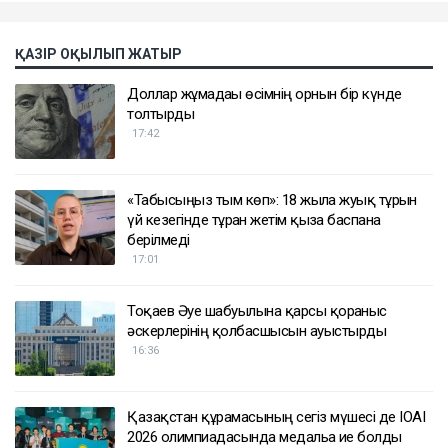
ҚАЗІР ОҚЫЛЫП ЖАТЫР
Доллар жұмадағы өсімнің орнын бір күнде
толтырды
17:42
«Табысыңыз тым көп»: 18 жылға жуық тұрғын
үй кезегінде тұрған жетім қызға баспана
берілмеді
17:01
Тоқаев Әуе шабуылына қарсы қорғаныс
әскерлерінің қолбасшысын ауыстырды
16:36
Қазақстан құрамасының сегіз мүшесі де IOAI
2026 олимпиадасында медальға ие болды