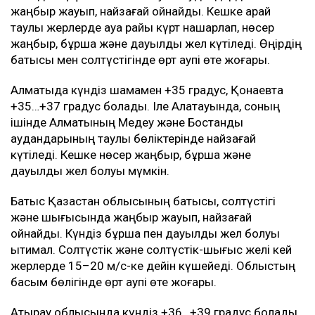
жаңбыр жауып, найзағай ойнайды. Кешке қарай
таулы жерлерде ауа райы күрт нашарлап, нөсер
жаңбыр, бұршақ және дауылды жел күтіледі. Өңірдің
батысы мен солтүстігінде өрт қаупі өте жоғары.
Алматыда күндіз шамамен +35 градус, Қонаевта
+35…+37 градус болады. Іле Алатауында, соның
ішінде Алматының Медеу және Бостандық
аудандарының таулы бөліктерінде найзағай
күтіледі. Кешке нөсер жаңбыр, бұршақ және
дауылды жел болуы мүмкін.
Батыс Қазақстан облысының батысы, солтүстігі
және шығысында жаңбыр жауып, найзағай
ойнайды. Күндіз бұршақ пен дауылды жел болуы
ықтимал. Солтүстік және солтүстік-шығыс желі кей
жерлерде 15–20 м/с-ке дейін күшейеді. Облыстың
басым бөлігінде өрт қаупі өте жоғары.
Атырау облысында күндіз +36…+39 градус болады.