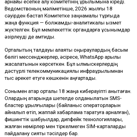
арнайы есепке алу комитетінің құрылымына кіреді.
Ведомствоның мәліметінше, 2026 жылғы 18
сәуірден бастап Комитетке заңнамалық тұрғыда
жаңа функция — болжамдық-аналитикалық қызмет
жүктелген. Бұл мемлекеттік органдарға ұсынымдар
әзірлеуді де қамтиды.
Орталықтың талдауы алаяқтық қоңыраулардың басым
бөлігі мессенджерлер, әсіресе, WhatsApp арқылы
жасалатынын көрсеткен. Бұл қылмыскерлердің
дәстүрлі телекоммуникациялық инфрақұрылымнан
тыс әрекет етуге көшкенін аңғартады.
Сонымен қатар орталық 18 жаңа киберқауіпті анықтаған.
Олардың қатарында шетелде қолданылатын SMS-
бластер құрылғылары (байланыс операторларын
айналып өтіп, жаппай хабарлама таратуға арналған),
фишингтік шабуылдар, дипфейк технологиялары,
жалған нөмірлер мен тіркелмеген SIM-карталарды
пайдалану сияқты тәсілдер бар.