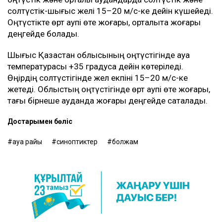
солтүстік-шығыс желі 15–20 м/с-ке дейін күшейеді.
Оңтүстікте өрт қаупі өте жоғары, орталықта жоғары
деңгейде болады.
Шығыс Қазақстан облысының оңтүстігінде ауа
температурасы +35 градусқа дейін көтеріледі.
Өңірдің солтүстігінде жел екпіні 15–20 м/с-ке
жетеді. Облыстың оңтүстігінде өрт қаупі өте жоғары,
тағы бірнеше ауданда жоғары деңгейде сақталады.
Достарыңмен бөліс
ауа райы
синоптиктер
болжам