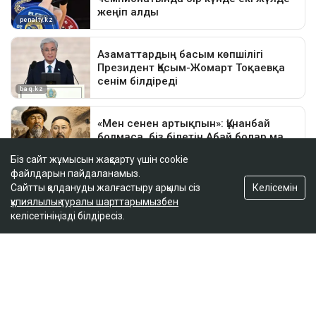
Біз сайт жұмысын жақсарту үшін cookie
файлдарын пайдаланамыз.
Келісемін
Сайтты қолдануды жалғастыру арқылы сіз
құпиялылық туралы шарттарымызбен
келісетініңізді білдіресіз.
ҚАЗІР ОҚЫЛЫП ЖАТЫР
Доллар жұмадағы өсімнің орнын бір күнде
толтырды
17:42