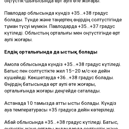
оңтүстік-шығысында өрт қаупі өте жоғары.
Павлодар облысында күндіз +35…+38 градус
болады. Түнде және таңертең өңірдің солтүстігінде
тұман түсуі мүмкін. Павлодарда +35…+37 градус
күтіледі. Облыстың орталығы мен оңтүстігінде өрт
қаупі жоғары.
Елдің орталығында да ыстық болады
Ақмола облысында күндіз +35…+38 градус күтіледі.
Батыс пен солтүстікте жел 15–20 м/с-ке дейін
күшейеді. Көкшетауда +36…+38 градус болады.
Өңірдің батысында өрт қаупі өте жоғары,
орталығында жоғары деңгейде сақталады.
Астанада 10 тамызда қатты ыстық болады. Күндіз
ауа температурасы +35 градусқа дейін көтеріледі.
Абай облысында +35…+38 градус күтіледі. Батыс,
оңтүстік және орталық аудандарда солтүстік және