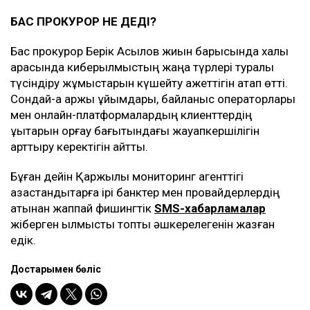
БАС ПРОКУРОР НЕ ДЕДІ?
Бас прокурор Берік Асылов жиын барысында халық
арасында киберқылмыстың жаңа түрлері туралы
түсіндіру жұмыстарын күшейту қажеттігін атап өтті.
Сондай-ақ қаржы ұйымдары, байланыс операторлары
мен онлайн-платформалардың клиенттердің
құқықтарын қорғау бағытындағы жауапкершілігін
арттыру керектігін айтты.
Бұған дейін Қаржылық мониторинг агенттігі
қазақстандықтарға ірі банктер мен провайдерлердің
атынан жаппай фишингтік
SMS-хабарламалар
жіберген қылмыстық топты әшкерелегенін жазған
едік.
Достарыңмен бөліс