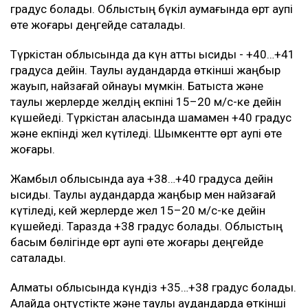
градус болады. Облыстың бүкіл аумағында өрт қаупі
өте жоғары деңгейде сақталады.
Түркістан облысында да күн қатты ысиды - +40…+41
градусқа дейін. Таулы аудандарда өткінші жаңбыр
жауып, найзағай ойнауы мүмкін. Батыста және
таулы жерлерде желдің екпіні 15–20 м/с-ке дейін
күшейеді. Түркістан қаласында шамамен +40 градус
және екпінді жел күтіледі. Шымкентте өрт қаупі өте
жоғары.
Жамбыл облысында ауа +38…+40 градусқа дейін
ысиды. Таулы аудандарда жаңбыр мен найзағай
күтіледі, кей жерлерде жел 15–20 м/с-ке дейін
күшейеді. Таразда +38 градус болады. Облыстың
басым бөлігінде өрт қаупі өте жоғары деңгейде
сақталады.
Алматы облысында күндіз +35…+38 градус болады.
Алайда оңтүстікте және таулы аудандарда өткінші