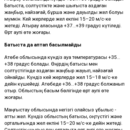
Батыста, солтүстікте және шығыста аздаған
жаңбыр, найзағай, бұршақ және дауылды жел болуы
мүмкін. Кей жерлерде жел екпіні 15–20 м/с-ке
жетеді. Атырау қаласында +37…+39 градус күтіледі.
Өрт қаупі өте жоғары.
Батыста да аптап басылмайды
Ақтөбе облысында күндіз ауа температурасы +35…
+38 градус болады. Өңірдің батысы мен
солтүстігінде аздаған жаңбыр жауып, найзағай
ойнайды. Күндіз кей жерлерде жел 15–18 м/с-ке
дейін күшейеді. Ақтөбеде +36…+38 градус болжанып
отыр. Облыстың басым бөлігінде өрт қаупі өте
жоғары.
Маңғыстау облысында негізгі қолайсыз құбылыс -
қатты жел. Күндіз облыстың батысы, оңтүстігі және
орталығында жел екпіні 15–20 м/с-ке дейін жетеді.
Солтүстік-шығыс пен орталықта өрт қаупі өте жоғары,