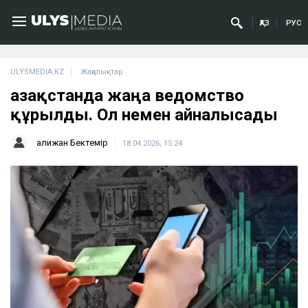
ҚАЗ
РУС
ULYSMEDIA.KZ
Жаңалықтар
Қазақстанда жаңа ведомство
құрылды. Ол немен айналысады
Қалижан Бектемір
18.04.2026, 15:24