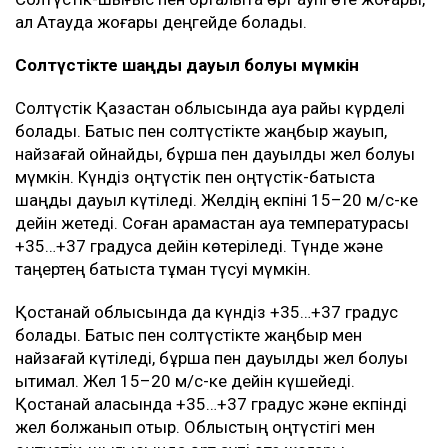
ал Ақтауда жоғары деңгейде болады.
Солтүстікте шаңды дауыл болуы мүмкін
Солтүстік Қазақстан облысында ауа райы күрделі
болады. Батыс пен солтүстікте жаңбыр жауып,
найзағай ойнайды, бұршақ пен дауылды жел болуы
мүмкін. Күндіз оңтүстік пен оңтүстік-батыста
шаңды дауыл күтіледі. Желдің екпіні 15–20 м/с-ке
дейін жетеді. Соған қарамастан ауа температурасы
+35…+37 градусқа дейін көтеріледі. Түнде және
таңертең батыста тұман түсуі мүмкін.
Қостанай облысында да күндіз +35…+37 градус
болады. Батыс пен солтүстікте жаңбыр мен
найзағай күтіледі, бұршақ пен дауылды жел болуы
ықтимал. Жел 15–20 м/с-ке дейін күшейеді.
Қостанай қаласында +35…+37 градус және екпінді
жел болжанып отыр. Облыстың оңтүстігі мен