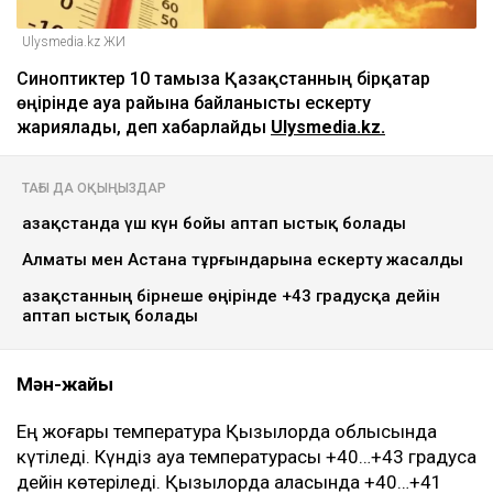
Ulysmedia.kz ЖИ
Синоптиктер 10 тамызға Қазақстанның бірқатар
өңірінде ауа райына байланысты ескерту
жариялады, деп хабарлайды
Ulysmedia.kz.
ТАҒЫ ДА ОҚЫҢЫЗДАР
Қазақстанда үш күн бойы аптап ыстық болады
Алматы мен Астана тұрғындарына ескерту жасалды
Қазақстанның бірнеше өңірінде +43 градусқа дейін
аптап ыстық болады
Мән-жайы
Ең жоғары температура Қызылорда облысында
күтіледі. Күндіз ауа температурасы +40…+43 градусқа
дейін көтеріледі. Қызылорда қаласында +40…+41