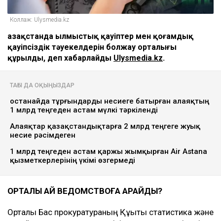
Коллаж: Ulysmedia.kz
Қазақстанда Қылмыстық қауіптер мен қоғамдық
қауіпсіздік тәуекелдерін болжау орталығы
құрылды, деп хабарлайды
Ulysmedia.kz
.
ТАҒЫ ДА ОҚЫҢЫЗДАР
Қостанайда тұрғындарды несиеге батырған алаяқтың
1 млрд теңгеден астам мүлкі тәркіленді
Алаяқтар қазақстандықтарға 2 млрд теңгеге жуық
несие рәсімдеген
1 млрд теңгеден астам қаржы жымқырған Air Astana
қызметкерлерінің үкімі өзгермеді
ОРТАЛЫҚ ҚАЙ ВЕДОМСТВОҒА ҚАРАЙДЫ?
Орталық Бас прокуратураның Құқықтық статистика және