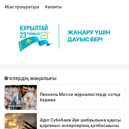
Бас прокуратура
алаяқтық