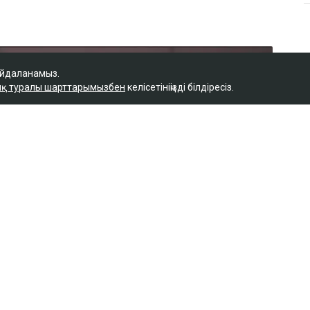
айдаланамыз.
қ туралы шарттарымызбен
келісетініңізді білдіресіз.
Қ
 керек деп
м фельдшердің күйеуі