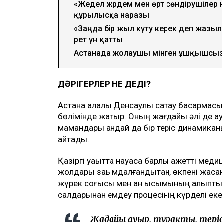
«Жедел жәрдем мен өрт сөндірушілер 
құрылысқа наразы
«Заңда бір жыл күту керек деп жазы
рет үн қатты
Астанада жолаушы мінген ұшқышсыз ә
ДӘРІГЕРЛЕР НЕ ДЕДІ?
Астана қалалық Денсаулық сақтау басқарма
бөлімінде жатыр. Оның жағдайы әлі де а
мамандары қандай да бір теріс динамиканы
айтады.
Қазіргі уақытта науқасқа барлық қажетті м
жолдары зақымдалғандықтан, өкпені жаса
жүрек соғысы мен қан қысымының қалыпты 
салдарынан емдеу процесінің күрделі еке
Жағдайы ауыр, тұрақты, тері