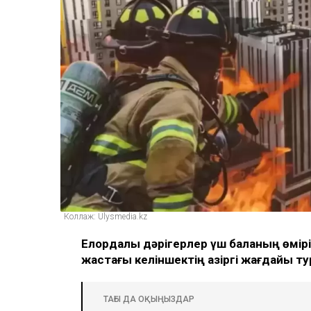
Коллаж: Ulysmedia.kz
Елордалық дәрігерлер үш баланың өмірін 
жастағы келіншектің қазіргі жағдайы 
ТАҒЫ ДА ОҚЫҢЫЗДАР