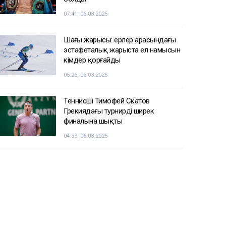
07:41, 06.03.2025
Шаңғы жарысы: ерлер арасындағы
эстафеталық жарыста ел намысын
кімдер қорғайды
05:26, 06.03.2025
Теннисші Тимофей Скатов
Грекиядағы турнирдің ширек
финалына шықты
04:39, 06.03.2025