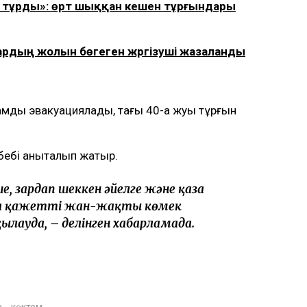
п тұрды»: өрт шыққан кешен тұрғындары
рдың жолын бөгеген жүргізуші жазаланды
мды эвакуациялады, тағы 40-қа жуық тұрғын
ебебі анықталып жатыр.
е, зардап шеккен әйелге және қаза
а қажетті жан-жақты көмек
қылауда, – делінген хабарламада.
а
көктем