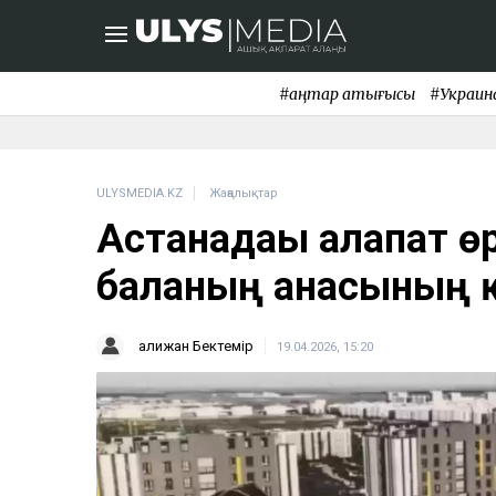
#қаңтар қақтығысы
#Украин
ULYSMEDIA.KZ
Жаңалықтар
Астанадағы алапат ө
баланың анасының қ
Қалижан Бектемір
19.04.2026, 15:20