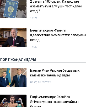
2 сағатта 100 сұрақ: Қазақстан
азаматтығын алу үшін тест қалай
өтеді?
17:59
Бельгия королі Филипп
Қазақстанға мемлекеттік сапармен
келеді
17:25
СПОРТ ЖАҢАЛЫҚТАРЫ
Балуан Ұлан Рысқұл басшылық
қызметке тағайындалды
09:22, 06.03.2025
Енді чемпиондар Жәнібек
Әлімханұлынан қаша алмайтын
болды