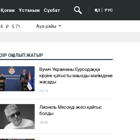
Қоғам
Ұстаным
Сұхбат
ҚАЗ
РУС
Ауа-райы
64
₽
5.71
АЗІР ОҚЫЛЫП ЖАТЫР
Вучич Украинаның Еуроодаққа
кіруіне қатысты маңызды мәлімдеме
жасады
19:15
Лионель Мессидің әкесі қайтыс
болды
18:45