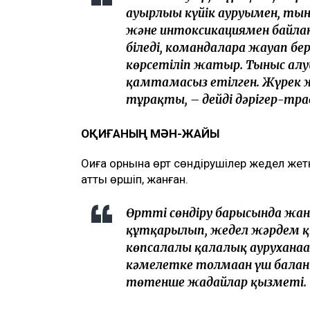
ауырлығы күйік ауруымен, т
және интоксикациямен байлан
біледі, командаларға жауап б
көрсетіліп жатыр. Тыныс а
қамтамасыз етілген. Жүрек
тұрақты, – дейді дәрігер-т
ОҚИҒАНЫҢ МӘН-ЖАЙЫ
Оқиға орнына өрт сөндірушілер жедел же
қатты өршіп, жанған.
Өртті сөндіру барысында жан
құтқарылып, жедел жәрдем 
көпсалалы қалалық ауруханағ
кәмелетке толмаған үш балан
төтенше жағдайлар қызметі.