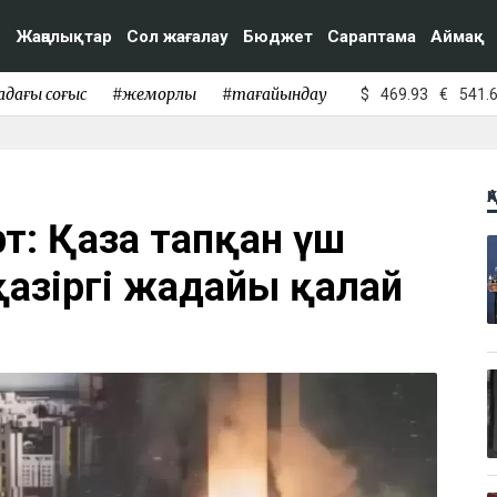
Жаңалықтар
Сол жағалау
Бюджет
Сараптама
Аймақ
адағы соғыс
#жемқорлық
#тағайындау
$
469.93
€
541.
Қ
рт: Қаза тапқан үш
азіргі жағдайы қалай