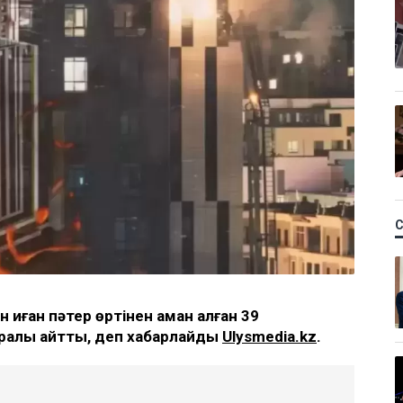
қиған пәтер өртінен аман қалған 39
туралы айтты, деп хабарлайды
Ulysmedia.kz
.