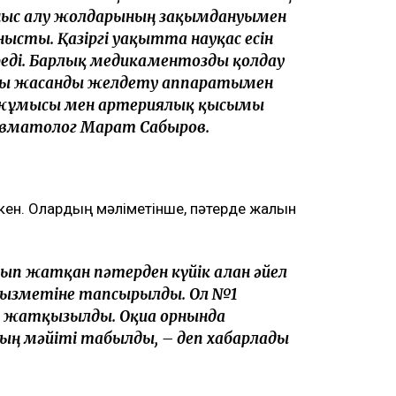
ыныс алу жолдарының зақымдануымен
ысты. Қазіргі уақытта науқас есін
ереді. Барлық медикаментозды қолдау
луы жасанды желдету аппаратымен
 жұмысы мен артериялық қысымы
равматолог Марат Сабыров.
ткен. Олардың мәліметінше, пәтерде жалын
ып жатқан пәтерден күйік алған әйел
қызметіне тапсырылды. Ол №1
а жатқызылды. Оқиға орнында
ың мәйіті табылды, – деп хабарлады