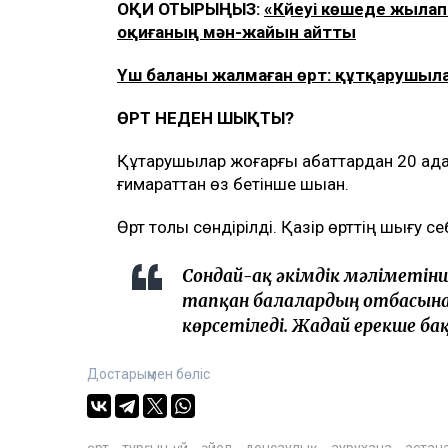
ОҚИ ОТЫРЫҢЫЗ:
«Күйеуі көшеде жыла
оқиғаның мән-жайын айтты
Үш баланы жалмаған өрт: құтқарушыла
ӨРТ НЕДЕН ШЫҚТЫ?
Құтқарушылар жоғарғы қабаттардан 20 ада
ғимараттан өз бетінше шыққан.
Өрт толық сөндірілді. Қазір өрттің шығу с
Сондай-ақ әкімдік мәліметінш
тапқан балалардың отбасын
көрсетіледі. Жағдай ерекше ба
Достарыңмен бөліс
өрт
тұрғын-үй
әйел
денсаулық
аурухана
астан