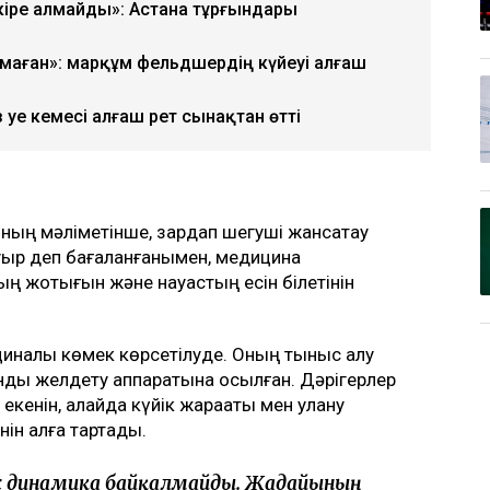
кіре алмайды»: Астана тұрғындары
лмаған»: марқұм фельдшердің күйеуі алғаш
уе кемесі алғаш рет сынақтан өтті
сының мәліметінше, зардап шегуші жансақтау
уыр деп бағаланғанымен, медицина
ң жоқтығын және науқастың есін білетінін
едициналық көмек көрсетілуде. Оның тыныс алу
нды желдету аппаратына қосылған. Дәрігерлер
екенін, алайда күйік жарақаты мен улану
нін алға тартады.
с динамика байқалмайды. Жағдайының