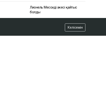
Келісемін
АЗІР ОҚЫЛЫП ЖАТЫР
Вучич Украинаның Еуроодаққа
кіруіне қатысты маңызды мәлімдеме
жасады
19:15
Лионель Мессидің әкесі қайтыс
болды
18:45
2 сағатта 100 сұрақ: Қазақстан