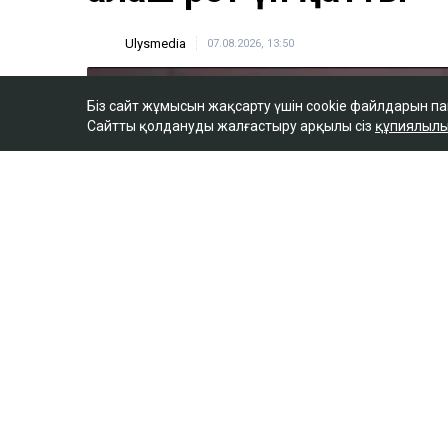
Біз сайт жұмысын жақсарту үшін cookie файлдарын п
Сайтты қолдануды жалғастыру арқылы сіз
құпиялылы
ULYSMEDIA.KZ
Жаңалықтар
«Заңда бір жыл күту
жазылмаған»: марқұ
алғаш рет үн қатты
Ulysmedia
07.08.2026, 13:50