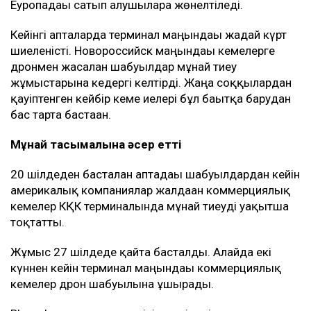
Еуропадағы сатып алушыларға жөнелтіледі.
Кейінгі апталарда терминал маңындағы жағдай күрт
шиеленісті. Новороссийск маңындағы кемелерге
дронмен жасалған шабуылдар мұнай тиеу
жұмыстарына кедергі келтірді. Жаңа соққылардан
қауіптенген кейбір кеме иелері бұл бағытқа барудан
бас тарта бастаған.
Мұнай тасымалына әсер етті
20 шілдеден басталған аптадағы шабуылдардан кейін
америкалық компаниялар жалдаған коммерциялық
кемелер КҚК терминалында мұнай тиеуді уақытша
тоқтатты.
Жұмыс 27 шілдеде қайта басталды. Алайда екі
күннен кейін терминал маңындағы коммерциялық
кемелер дрон шабуылына ұшырады.