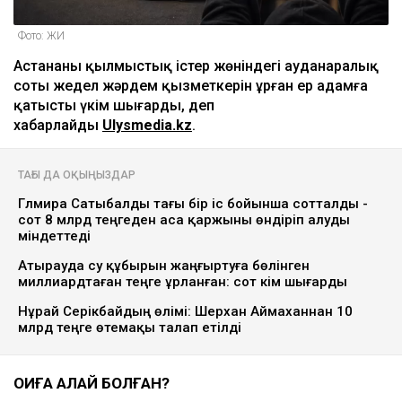
Фото: ЖИ
Астананың қылмыстық істер жөніндегі ауданаралық
соты жедел жәрдем қызметкерін ұрған ер адамға
қатысты үкім шығарды, деп
хабарлайды
Ulysmedia.kz
.
ТАҒЫ ДА ОҚЫҢЫЗДАР
Гүлмира Сатыбалды тағы бір іс бойынша сотталды -
сот 8 млрд теңгеден аса қаржыны өндіріп алуды
міндеттеді
Атырауда су құбырын жаңғыртуға бөлінген
миллиардтаған теңге ұрланған: сот үкім шығарды
Нұрай Серікбайдың өлімі: Шерхан Аймаханнан 10
млрд теңге өтемақы талап етілді
ОҚИҒА ҚАЛАЙ БОЛҒАН?