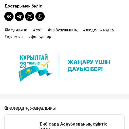
Достарыңмен бөліс
Медицина
сот
заң бұзушылық
жедел жәрдем
қылмыс
фельдшер