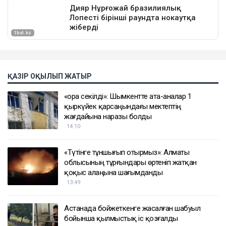
ҚАЗІР ОҚЫЛЫП ЖАТЫР
«Қора секілді»: Шымкентте ата-аналар 1
қыркүйек қарсаңындағы мектептің
жағдайына наразы болды
14:10
«Түтінге тұншығып отырмыз»: Алматы
облысының тұрғындары өртеніп жатқан
қоқыс алаңына шағымданды
13:49
Астанада бойжеткенге жасалған шабуыл
бойынша қылмыстық іс қозғалды