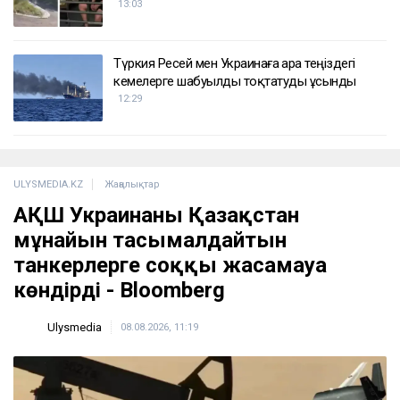
13:03
Түркия Ресей мен Украинаға Қара теңіздегі
кемелерге шабуылды тоқтатуды ұсынды
12:29
ULYSMEDIA.KZ
Жаңалықтар
АҚШ Украинаны Қазақстан
мұнайын тасымалдайтын
танкерлерге соққы жасамауға
көндірді - Bloomberg
Ulysmedia
08.08.2026, 11:19