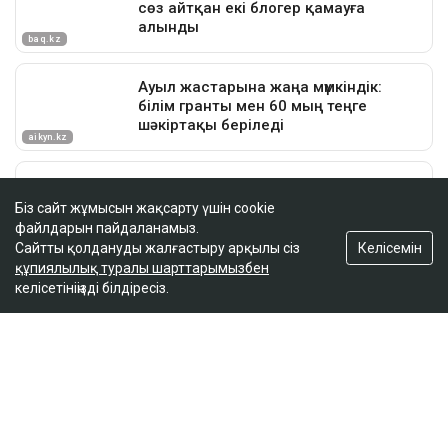
Біз сайт жұмысын жақсарту үшін cookie
файлдарын пайдаланамыз.
Келісемін
Сайтты қолдануды жалғастыру арқылы сіз
құпиялылық туралы шарттарымызбен
келісетініңізді білдіресіз.