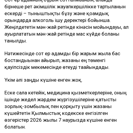
бірнеше рет әкімшілік жауапкершілікке тартылғанын
ескерді – тыныштықты бұзу және қоғамдық
орындарда алкоголь ішу деректері бойынша.
Жеңілдететін мән-жай ретінде кінәсін мойындауы, ал
ауырлататын мән-жай ретінде мас күйде болғаны
танылды.
Нәтижесінде сот ер адамды бір жарым жылға бас
бостандығынан айырып, жазаны ең төменгі
қауіпсіздік мекемесінде өтеуді тағайындады.
Үкім әлі заңды күшіне енген жоқ.
Еске сала кетейік, медицина қызметкерлеріне, оның
ішінде жедел жәрдем жүргізушілеріне қатысты
зорлық-зомбылық пен қорқыту үшін жазаны
күшейтетін Қылмыстық кодекске енгізілген
өзгерістер 2026 жылғы 7 наурызда күшіне енген
болатын.