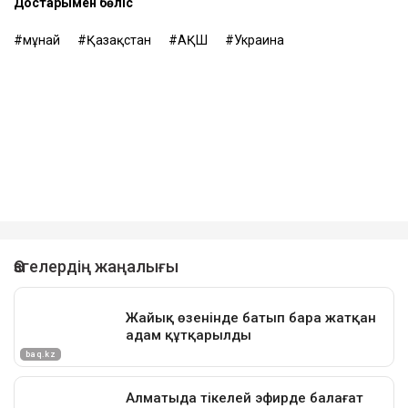
Достарыңмен бөліс
мұнай
Қазақстан
АҚШ
Украина