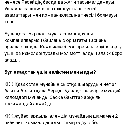
немесе Ресейдің басқа да жүгін тасымалдамауы,
Украина санкциясына ілікпеуі және Ресей
азаматтары мен компанияларына тиесілі болмауы
керек.
Бұған қоса, Украина жүк тасымалдаушы
компаниялармен байланыс орнататын арнайы
арналар ашқан. Кеме иелері сол арқылы қауіпсіз өту
үшін өз кемелері туралы мәліметті алдын ала жібере
алады.
Бұл Қазақстан үшін неліктен маңызды?
КҚК Қазақстан мұнайын сыртқа шығарудың негізгі
бағыты болып қала береді. Қазақстан әзірге мұндай
көлемдегі мұнайды басқа бағыттар арқылы
тасымалдай алмайды.
КҚК жүйесі арқылы әлемдік мұнайдың шамамен 2
пайызы тасымалданады. Оның едәуір бөлігі