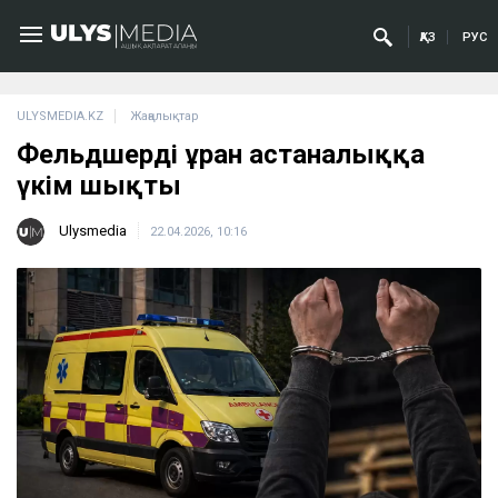
ҚАЗ
РУС
ULYSMEDIA.KZ
Жаңалықтар
Фельдшерді ұрған астаналыққа
үкім шықты
Ulysmedia
22.04.2026, 10:16