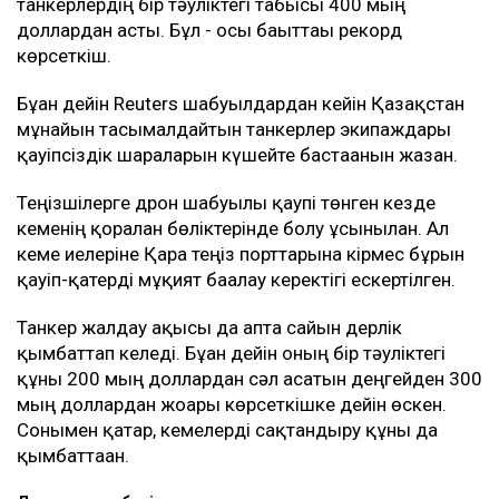
танкерлердің бір тәуліктегі табысы 400 мың
доллардан асты. Бұл - осы бағыттағы рекорд
көрсеткіш.
Бұған дейін Reuters шабуылдардан кейін Қазақстан
мұнайын тасымалдайтын танкерлер экипаждары
қауіпсіздік шараларын күшейте бастағанын жазған.
Теңізшілерге дрон шабуылы қаупі төнген кезде
кеменің қорғалған бөліктерінде болу ұсынылған. Ал
кеме иелеріне Қара теңіз порттарына кірмес бұрын
қауіп-қатерді мұқият бағалау керектігі ескертілген.
Танкер жалдау ақысы да апта сайын дерлік
қымбаттап келеді. Бұған дейін оның бір тәуліктегі
құны 200 мың доллардан сәл асатын деңгейден 300
мың доллардан жоғары көрсеткішке дейін өскен.
Сонымен қатар, кемелерді сақтандыру құны да
қымбаттаған.