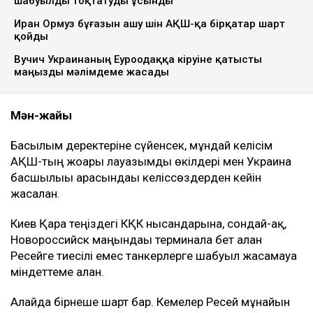
шабуылды тоқтатуды ұсынды
Иран Ормуз бұғазын ашу үшін АҚШ-қа бірқатар шарт
қойды
Вучич Украинаның Еуроодаққа кіруіне қатысты
маңызды мәлімдеме жасады
Мән-жайы
Басылым деректеріне сүйенсек, мұндай келісім
АҚШ-тың жоғары лауазымды өкілдері мен Украина
басшылығы арасындағы келіссөздерден кейін
жасалған.
Киев Қара теңіздегі КҚК нысандарына, сондай-ақ,
Новороссийск маңындағы терминалға бет алған
Ресейге тиесілі емес танкерлерге шабуыл жасамауға
міндеттеме алған.
Алайда бірнеше шарт бар. Кемелер Ресей мұнайын