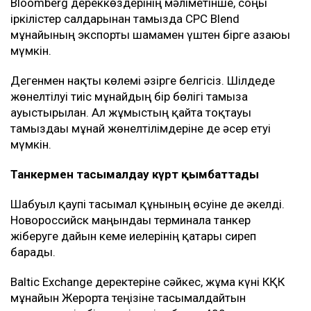
Bloomberg дереккөздерінің мәліметінше, соңғы
іркілістер салдарынан тамызда CPC Blend
мұнайының экспорты шамамен үштен бірге азаюы
мүмкін.
Дегенмен нақты көлемі әзірге белгісіз. Шілдеде
жөнелтілуі тиіс мұнайдың бір бөлігі тамызға
ауыстырылған. Ал жұмыстың қайта тоқтауы
тамыздағы мұнай жөнелтілімдеріне де әсер етуі
мүмкін.
Танкермен тасымалдау күрт қымбаттады
Шабуыл қаупі тасымал құнының өсуіне де әкелді.
Новороссийск маңындағы терминалға танкер
жіберуге дайын кеме иелерінің қатары сиреп
барады.
Baltic Exchange деректеріне сәйкес, жұма күні КҚК
мұнайын Жерорта теңізіне тасымалдайтын