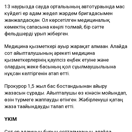
13 наурызда сауда орталығының автотұрағында мас
күйдегі ер адам жедел жәрдем бригадасымен
жанжалдасқан. Ол көрсетілген медициналық
көмектің сапасына көңілі толмай, бір сәтте
фельдшерді ұрып жіберген.
Медицина қызметкері ауыр жарақат алмаған. Алайда
сот айыпталушының әрекеті медицина
қызметкерлерінің қауіпсіз еңбек етуіне және
олардың жеке басының қол сұғылмаушылығына
нұқсан келтіргенін атап өтті.
Прокурор 1,5 жыл бас бостандығынан айыру
жазасын сұрады. Айыпталушы өз кінәсін мойындап,
өзін түрмеге жаппауды өтінген. Жәбірленуші қатаң
жаза тағайындауды талап етті.
ҮКІМ
Сот ер адамның бұрын сотталмағанын, алайда