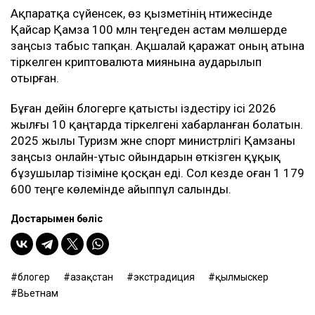
Ақпаратқа сүйенсек, өз қызметінің нәтижесінде
Қайсар Қамза 100 млн теңгеден астам мөлшерде
заңсыз табыс тапқан. Ақшалай қаражат оның атына
тіркелген криптовалюта әмиянына аударылып
отырған.
Бұған дейін блогерге қатысты іздестіру ісі 2026
жылғы 10 қаңтарда тіркелгені хабарланған болатын.
2025 жылы Туризм және спорт министрлігі Қамзаны
заңсыз онлайн-ұтыс ойындарын өткізген құқық
бұзушылар тізіміне қосқан еді. Сол кезде оған 1 179
600 теңге көлемінде айыппұл салынды.
Достарыңмен бөліс
блогер
Қазақстан
экстрадиция
қылмыскер
Вьетнам