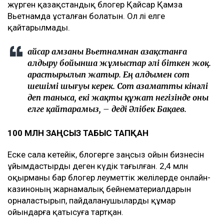
жүрген қазақстандық блогер Қайсар Қамза
Вьетнамда ұсталған болатын. Ол әлі елге
қайтарылмады.
Қайсар Қамзаны Вьетнамнан Қазақстанға
алдыру бойынша жұмыстар әлі біткен жоқ.
Қарастырылып жатыр. Ең алдымен сот
шешімі шығуы керек. Сот азаматты кінәлі
деп таныса, екі жақты құжат негізінде оны
елге қайтарамыз, – деді Әлібек Бақаев.
100 МЛН ЗАҢСЫЗ ТАБЫС ТАПҚАН
Еске сала кетейік, блогерге заңсыз ойын бизнесін
ұйымдастырды деген күдік тағылған. 2,4 млн
оқырманы бар блогер әлеуметтік желілерде онлайн-
казиноның жарнамалық бейнематериалдарын
орналастырып, пайдаланушыларды құмар
ойындарға қатысуға тартқан.