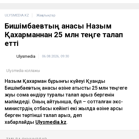
ULYSMEDIA.KZ
Жаңалықтар
Бишімбаевтың анасы Назым
Қахарманнан 25 млн теңге талап
етті
Ulysmedia
06.08.2026, 09:30
Ulysmedia коллажы
Назым Қахарман бұрынғы күйеуі Қуандық
Бишімбаевтың анасы өзіне қатысты 25 млн теңгеге
жуық сома өндіру туралы талап арыз бергенін
мәлімдеді. Оның айтуынша, бұл – сотталған экс-
министрдің отбасы кейінгі екі жылда өзіне қарсы
берген төртінші талап арыз, деп
хабарлайды
Ulysmedia.kz
.