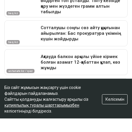
Біз сайт жұмысын жақсарту үшін cookie
файлдарын пайдаланамыз.
Келісемін
Сайтты қолдануды жалғастыру арқылы сіз
құпиялылық туралы шарттарымызбен
келісетініңізді білдіресіз.