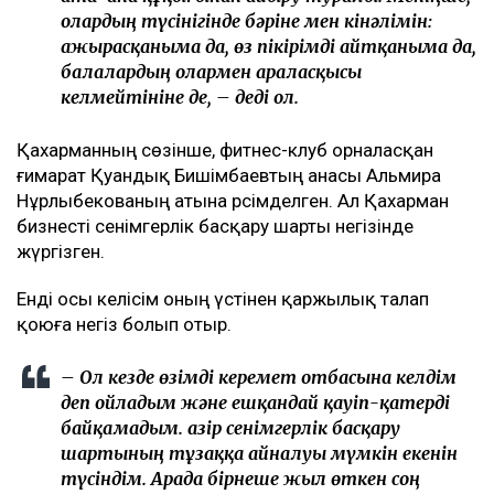
олардың түсінігінде бәріне мен кінәлімін:
ажырасқаныма да, өз пікірімді айтқаныма да,
балалардың олармен араласқысы
келмейтініне де, – деді ол.
Қахарманның сөзінше, фитнес-клуб орналасқан
ғимарат Қуандық Бишімбаевтың анасы Альмира
Нұрлыбекованың атына рәсімделген. Ал Қахарман
бизнесті сенімгерлік басқару шарты негізінде
жүргізген.
Енді осы келісім оның үстінен қаржылық талап
қоюға негіз болып отыр.
– Ол кезде өзімді керемет отбасына келдім
деп ойладым және ешқандай қауіп-қатерді
байқамадым. Қазір сенімгерлік басқару
шартының тұзаққа айналуы мүмкін екенін
түсіндім. Арада бірнеше жыл өткен соң