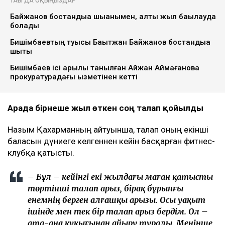
ТАҒЫ ДА ОҚЫҢЫЗДАР
Байжанов бостандыққа шыққанымен, алты жыл бақылауда
болады
Бишімбаевтың туысы Бақытжан Байжанов бостандыққа
шықты
Бишімбаев ісі арқылы танылған Айжан Аймағанова
прокуратурадағы қызметінен кетті
Арада бірнеше жыл өткен соң талап қойылды
Назым Қахарманның айтуынша, талап оның екінші
баласын дүниеге әкелгеннен кейін басқарған фитнес-
клубқа қатысты.
– Бұл – кейінгі екі жылдағы маған қатысты
төртінші талап арыз, бірақ бұрынғы
енемнің берген алғашқы арызы. Осы уақыт
ішінде мен тек бір талап арыз бердім. Ол –
ата-ана құқығынан айыру туралы. Меніңше,