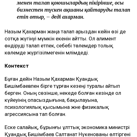
менен талап қоюшылардың пікірінше, осы
бизнестен түскен ақшаны қайтаруды талап
етіп отыр, – деді Қахарман.
Назым Қахарман жаңа талап арыздан кейін өзі де
сотқа жүгінуі мүмкін екенін айтты. Ол алимент
өндіруді талап етпек, себебі төлемдер толық
көлемде жүргізілмегенін мәлімдеді.
Контекст
Бұған дейін Назым Қахарман Қуандық
Бишімбаевпен бірге тұрған кезеңі туралы айтып
берген. Оның сөзінше, некеде болған кезінде ол
күйеуінің опасыздығына, бақылауына,
психологиялық қысымына және физикалық
агрессиясына тап болған.
Еске салайық, бұрынғы ұлттық экономика министрі
Қуандық Бишімбаев Салтанат Нүкенованы өлтіргені