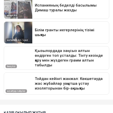
ҚАЗІР ОҚЫЛЫП ЖАТЫР