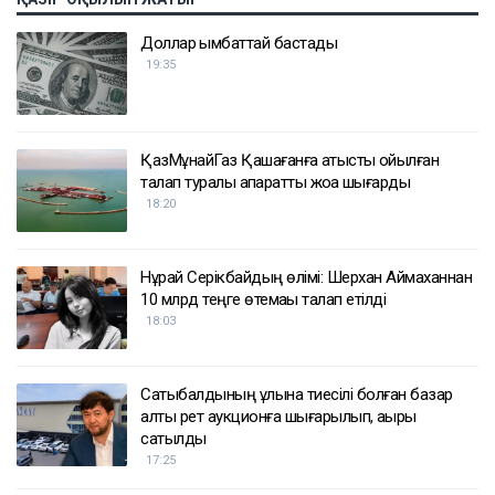
Доллар қымбаттай бастады
19:35
ҚазМұнайГаз Қашағанға қатысты қойылған
талап туралы ақпаратты жоққа шығарды
18:20
Нұрай Серікбайдың өлімі: Шерхан Аймаханнан
10 млрд теңге өтемақы талап етілді
18:03
Сатыбалдының ұлына тиесілі болған базар
алты рет аукционға шығарылып, ақыры
сатылды
17:25