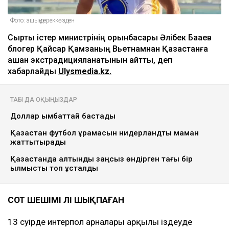
Фото: ашық дереккөзден
Сыртқы істер министрінің орынбасары Әлібек Бақаев
блогер Қайсар Қамзаның Вьетнамнан Қазақстанға
қашан экстрадицияланатынын айтты, деп
хабарлайды
Ulysmedia.kz.
ТАҒЫ ДА ОҚЫҢЫЗДАР
Доллар қымбаттай бастады
Қазақстан футбол құрамасын нидерландтық маман
жаттықтырады
Қазақстанда алтынды заңсыз өндірген тағы бір
қылмыстық топ ұсталды
СОТ ШЕШІМІ ӘЛІ ШЫҚПАҒАН
13 cәуірде интерпол арналары арқылы іздеуде