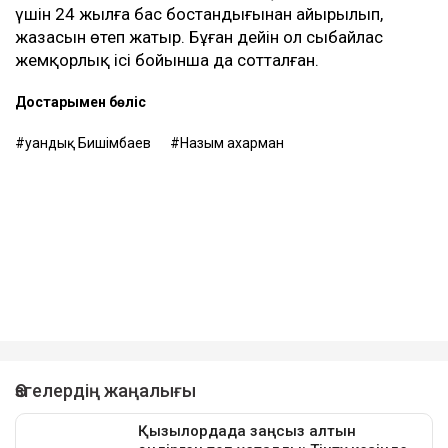
үшін 24 жылға бас бостандығынан айырылып,
жазасын өтеп жатыр. Бұған дейін ол сыбайлас
жемқорлық ісі бойынша да сотталған.
Достарыңмен бөліс
Қуандық Бишімбаев
Назым Қахарман