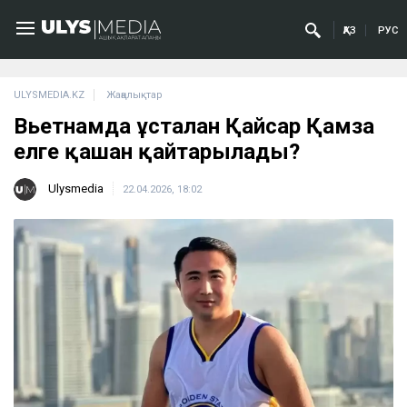
ҚАЗ
РУС
ULYSMEDIA.KZ
Жаңалықтар
Вьетнамда ұсталған Қайсар Қамза
елге қашан қайтарылады?
Ulysmedia
22.04.2026, 18:02