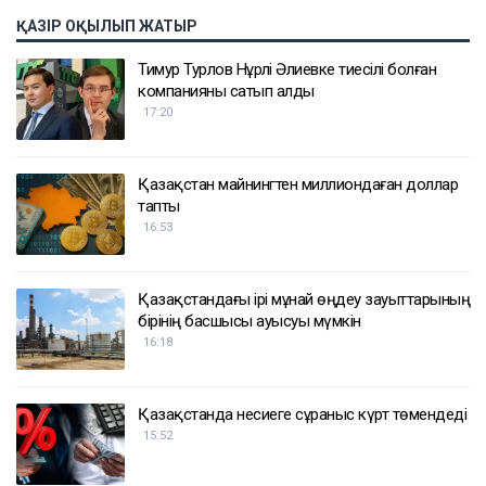
ҚАЗІР ОҚЫЛЫП ЖАТЫР
Тимур Турлов Нұрәлі Әлиевке тиесілі болған
компанияны сатып алды
17:20
Қазақстан майнингтен миллиондаған доллар
тапты
16:53
Қазақстандағы ірі мұнай өңдеу зауыттарының
бірінің басшысы ауысуы мүмкін
16:18
Қазақстанда несиеге сұраныс күрт төмендеді
15:52