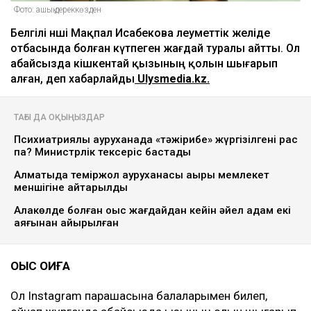
Фото: ашық дереккөзден
Белгілі әнші Мақпал Исабекова әлеуметтік желіде
отбасында болған күтпеген жағдай туралы айтты. Ол
абайсызда кішкентай қызының қолын шығарып
алған, деп хабарлайды
Ulysmedia.kz.
ТАҒЫ ДА ОҚЫҢЫЗДАР
Психиатриялық ауруханада «тәжірибе» жүргізілгені рас
па? Министрлік тексеріс бастады
Алматыда теміржол ауруханасы ақыры мемлекет
меншігіне қайтарылды
Алакөлде болған оқыс жағдайдан кейін әйел адам екі
аяғынан айырылған
ОҚЫС ОҚИҒА
Ол Instagram парақшасына балаларымен билеп,