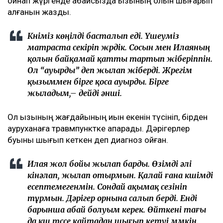
ойнап жүргенде абайсызда қызының қолын шығарып
алғанын жазды.
Күніміз көңілді басталып еді. Үшеуміз
матраста секіріп жүрдік. Сосын мен Илаяның
қолын байқамай қатты тартып жіберіппін.
Ол “ауырды” деп жылап жіберді. Жүрегім
қызыммен бірге қоса ауырды. Бірге
жыладым,– дейді әнші.
Ол қызының жағдайының қиын екенін түсініп, бірден
ауруханаға травмпунктке апарады. Дәрігерлер
буыны шығып кеткен деп диагноз қойған.
Илая жол бойы жылап барды. Өзімді әлі
кінәлап, жылап отырмын. Қалай ғана күшімді
есептемегенмін. Сондай ақымақ сезініп
тұрмын. Дәрігер орнына салып берді. Енді
барынша абай болуым керек. Өйткені тағы
да күш түссе қайтадан шығып кетуі мүмкін.