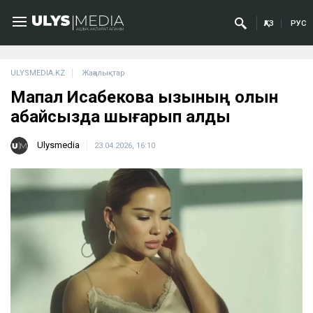
ҚАЗ
РУС
ULYSMEDIA.KZ
Жаңалықтар
Мақпал Исабекова қызының қолын
абайсызда шығарып алды
Ulysmedia
23.04.2026, 16:10