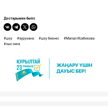
Достарыңмен бөліс
шоу
аурухана
шоу бизнес
Мақпал Исабекова
оқыс оқиға