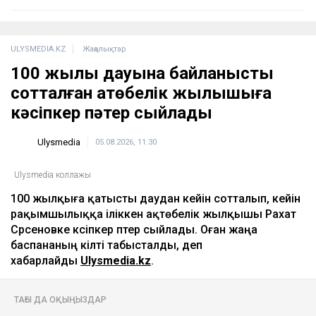
ULYSMEDIA.KZ
Жаңалықтар
100 жылқы дауына байланысты
сотталған ақтөбелік жылқышыға
кәсіпкер пәтер сыйлады
Ulysmedia
05.08.2026, 11:30