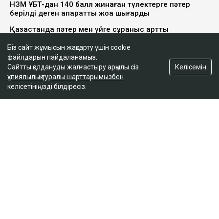
Ulysmedia коллажы
100 жылқыға қатысты даудан кейін сотталып, кейін
рақымшылыққа іліккен ақтөбелік жылқышы Рахат
Біз сайт жұмысын жақсарту үшін cookie
Сәрсеновке кәсіпкер пәтер сыйлады. Оған жаңа
файлдарын пайдаланамыз.
баспананың кілті табысталды, деп
Келісемін
Сайтты қолдануды жалғастыру арқылы сіз
хабарлайды
Ulysmedia.kz
.
құпиялылық туралы шарттарымызбен
келісетініңізді білдіресіз.
ТАҒЫ ДА ОҚЫҢЫЗДАР
НЗМ ҰБТ-дан 140 балл жинаған түлектерге пәтер
берілді деген ақпаратты жоққа шығарды
Қазақстанда пәтер мен үйге сұраныс артты
Қазақстандағы ең арзан баспана қай қалада
Рахат Сәрсенов бірнеше жыл бойы Мұғалжар
ауданындағы «Тайбурыл» шаруа қожалығында
жылқышы болып жұмыс істеген. Оның аты 2019-