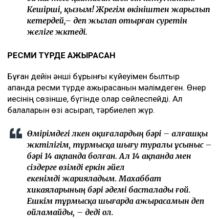
Кешірші, қызым! Жүрегім өкініштен жарылып
кетердей,– деп жылап отырған суретін
желіге жүктеді.
РЕСМИ ТҮРДЕ АЖЫРАСҚАН
Бұған дейін әнші бұрынғы күйеуімен былтыр
ақпанда ресми түрде ажырасқанын мәлімдеген. Өнер
иесінің сөзінше, бүгінде олар сөйлеспейді. Ал
балаларын өзі асырап, тәрбиелеп жүр.
Өмірімдегі үлкен оқиғалардың бәрі – алғашқы
жүктілігім, тұрмысқа шығу туралы ұсыныс –
бәрі 14 ақпанда болған. Ал 14 ақпанда мен
сіздерге өзімді еркін әйел
екенімді жарияладым. Махаббат
хикаяларының бәрі әдемі басталады ғой.
Ешкім тұрмысқа шығарда ажырасамын деп
ойламайды, – деді ол.