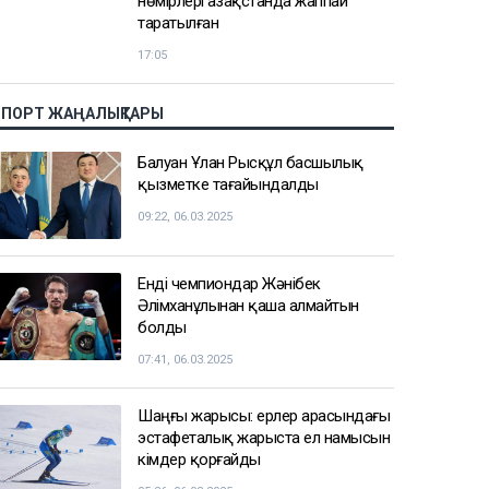
Нұрай Серікбайдың өлімі: Шерхан
Аймаханнан 10 млрд теңге өтемақы
талап етілді
18:03
Сатыбалдының ұлына тиесілі
болған базар алты рет аукционға
шығарылып, ақыры сатылды
17:25
Ресейде жасалған жалған көлік
нөмірлері Қазақстанда жаппай
таратылған
17:05
СПОРТ ЖАҢАЛЫҚТАРЫ