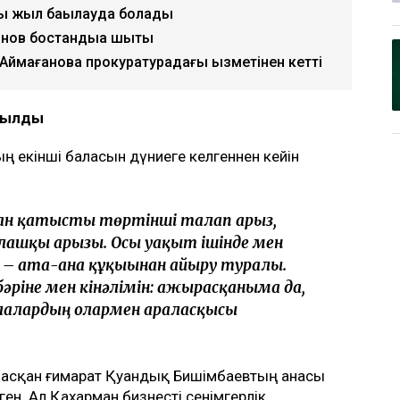
қ Бишімбаевтың анасы өзіне қатысты 25
лап арыз бергенін мәлімдеді. Оның
ің отбасы кейінгі екі жылда өзіне қарсы
рлайды
Ulysmedia.kz
.
ты жыл бақылауда болады
ов бостандыққа шықты
 Аймағанова прокуратурадағы қызметінен кетті
ойылды