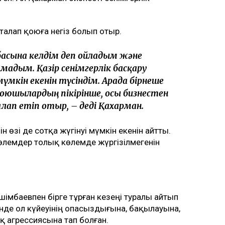
 екінші баласын дүниеге әкелгеннен кейін
маған қатысты төртінші талап арыз,
алғашқы арызы. Осы уақыт ішінде мен
л – ата-ана құқығынан айыру туралы.
бәріне мен кінәлімін: ажырасқаныма да,
алалардың олармен араласқысы
ласқан ғимарат Қуандық Бишімбаевтың анасы
ен. Ал Қахарман бизнесті сенімгерлік
талап қоюға негіз болып отыр.
басына келдім деп ойладым және
мадым. Қазір сенімгерлік басқару