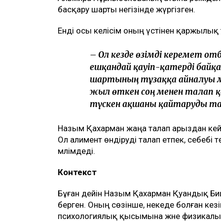
Назым Қахарманның айтуынша, талап оның
басқарған фитнес-клубқа қатысты.
– Бұл – кейінгі екі жылдағы 
бірақ бұрынғы енемнің берген 
тек бір талап арыз бердім. О
Меніңше, олардың түсінігінде 
өз пікірімді айтқаныма да, б
келмейтініне де, – деді ол.
Қахарманның сөзінше, фитнес-клуб орна
Альмира Нұрлыбекованың атына рәсімделг
басқару шарты негізінде жүргізген.
Енді осы келісім оның үстінен қаржылық 
– Ол кезде өзімді керемет от
ешқандай қауіп-қатерді байқа