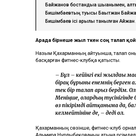
Ulysmedia коллажы
Назым Қахарман бұрынғы күйеуі Қуанды
млн теңгеге жуық сома өндіру туралы та
айтуынша, бұл – сотталған экс-министрд
берген төртінші талап арыз, деп хаба
ТАҒЫ ДА ОҚЫҢЫЗДАР
Байжанов бостандыққа шыққанымен, ал
Бишімбаевтың туысы Бақытжан Байжан
Бишімбаев ісі арқылы танылған Айжан
Арада бірнеше жыл өткен соң талап қ