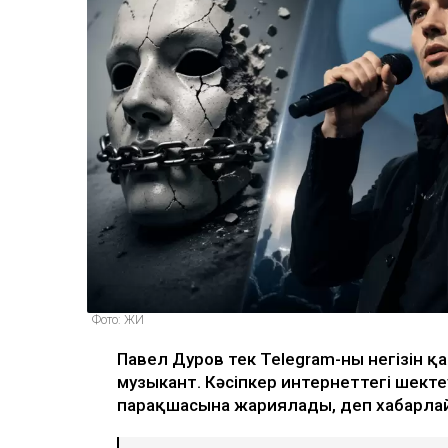
Фото: ЖИ
Павел Дуров тек Telegram-ның негізін 
музыкант. Кәсіпкер интернеттегі шект
парақшасына жариялады, деп хабарл