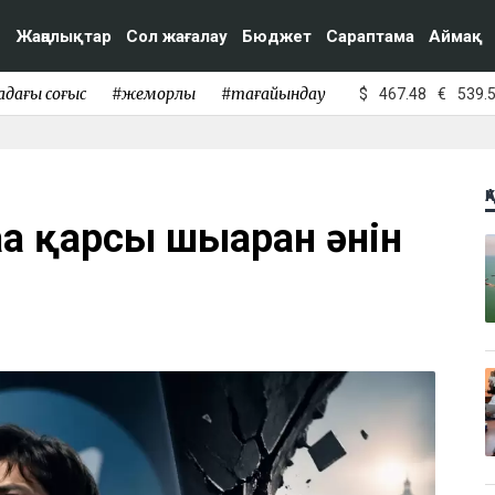
Жаңалықтар
Сол жағалау
Бюджет
Сараптама
Аймақ
адағы соғыс
#жемқорлық
#тағайындау
$
467.48
€
539.
Қ
а қарсы шығарған әнін