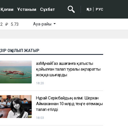
Қоғам
Ұстаным
Сұхбат
ҚАЗ
РУС
Ауа-райы
52
₽
5.73
АЗІР ОҚЫЛЫП ЖАТЫР
ҚазМұнайГаз Қашағанға қатысты
қойылған талап туралы ақпаратты
жоққа шығарды
18:20
Нұрай Серікбайдың өлімі: Шерхан
Аймаханнан 10 млрд теңге өтемақы
талап етілді
18:03