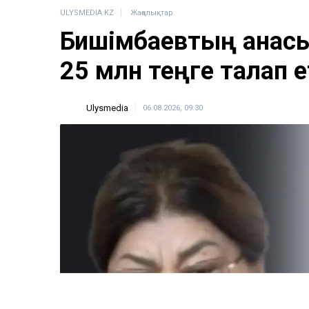
ULYSMEDIA.KZ
Жаңалықтар
Бишімбаевтың анас
25 млн теңге талап е