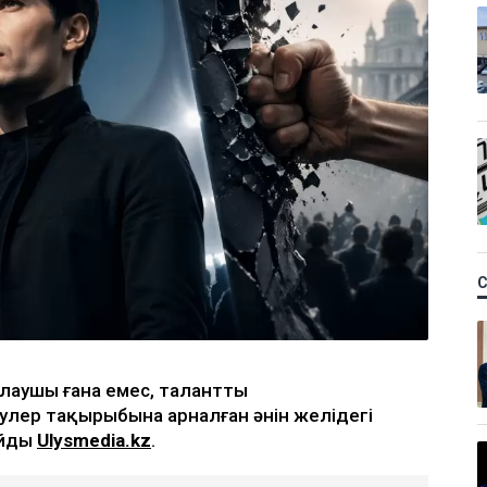
қалаушы ғана емес, талантты
еулер тақырыбына арналған әнін желідегі
айды
Ulysmedia.kz
.