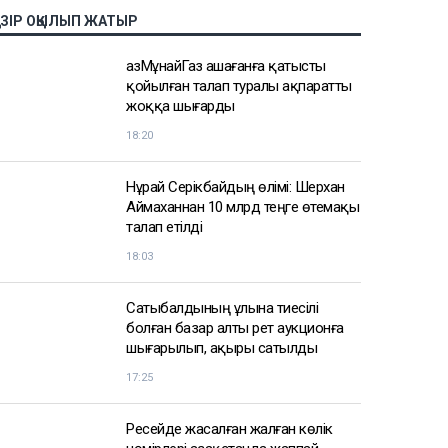
АЗІР ОҚЫЛЫП ЖАТЫР
ҚазМұнайГаз Қашағанға қатысты
қойылған талап туралы ақпаратты
жоққа шығарды
18:20