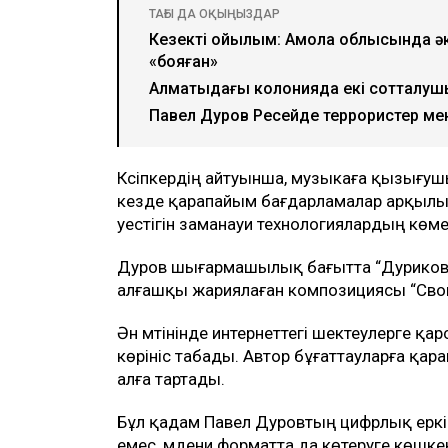
ТАҒЫ ДА ОҚЫҢЫЗДАР
Кезекті қойылым: Ақмола облысында 
«бояған»
Алматыдағы колонияда екі сотталуш
Павел Дуров Ресейде террористер мен 
Кәсіпкердің айтуынша, музыкаға қызығ
кезде қарапайым бағдарламалар арқылы а
әуестігін заманауи технологиялардың көм
Дуров шығармашылық бағытта “Дурикович
алғашқы жариялаған композициясы “Свой
Ән мәтінінде интернеттегі шектеулерге қа
көрініс табады. Автор бұғаттауларға қара
алға тартады.
Бұл қадам Павел Дуровтың цифрлық еркі
емес, мәдени форматта да көтеруге көшкен