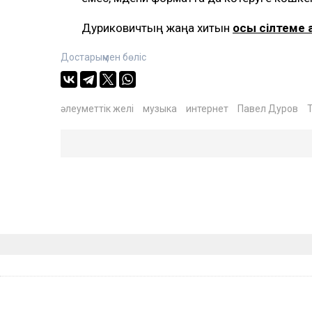
Дуриковичтың жаңа хитын
осы сілтеме 
Достарыңмен бөліс
әлеуметтік желі
музыка
интернет
Павел Дуров