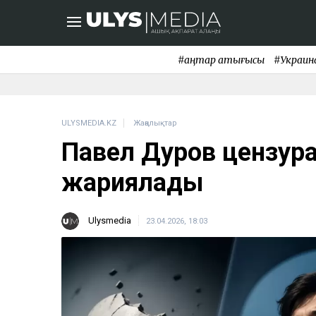
#қаңтар қақтығысы
#Украин
ULYSMEDIA.KZ
Жаңалықтар
Павел Дуров цензурағ
жариялады
Ulysmedia
23.04.2026, 18:03