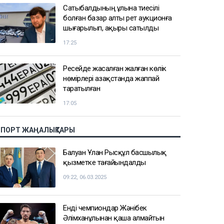
Сатыбалдының ұлына тиесілі
болған базар алты рет аукционға
шығарылып, ақыры сатылды
17:25
Ресейде жасалған жалған көлік
нөмірлері Қазақстанда жаппай
таратылған
17:05
СПОРТ ЖАҢАЛЫҚТАРЫ
Балуан Ұлан Рысқұл басшылық
қызметке тағайындалды
09:22, 06.03.2025
Енді чемпиондар Жәнібек
Әлімханұлынан қаша алмайтын