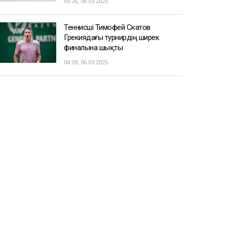
Балуан Ұлан Рысқұл басшылық
қызметке тағайындалды
09:22, 06.03.2025
Енді чемпиондар Жәнібек
Әлімханұлынан қаша алмайтын
болды
07:41, 06.03.2025
Шаңғы жарысы: ерлер арасындағы
эстафеталық жарыста ел намысын
кімдер қорғайды
05:26, 06.03.2025
Теннисші Тимофей Скатов
Грекиядағы турнирдің ширек
финалына шықты
04:39, 06.03.2025