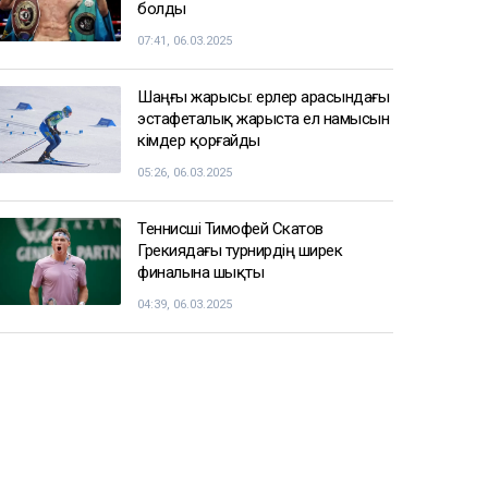
болды
07:41, 06.03.2025
Шаңғы жарысы: ерлер арасындағы
эстафеталық жарыста ел намысын
кімдер қорғайды
05:26, 06.03.2025
Теннисші Тимофей Скатов
Грекиядағы турнирдің ширек
финалына шықты
04:39, 06.03.2025