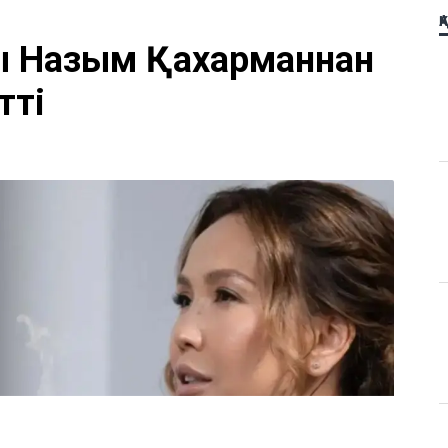
Қ
ы Назым Қахарманнан
тті