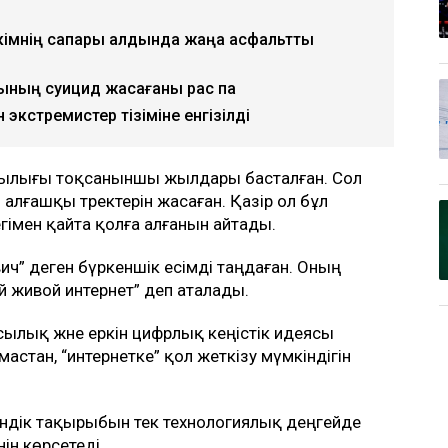
әкімнің сапары алдында жаңа асфальтты
ының суицид жасағаны рас па
экстремистер тізіміне енгізілді
ушылығы тоқсаныншы жылдары басталған. Сол
лғашқы тректерін жасаған. Қазір ол бұл
егімен қайта қолға алғанын айтады.
” деген бүркеншік есімді таңдаған. Оның
 живой интернет” деп аталады.
рсылық және еркін цифрлық кеңістік идеясы
мастан, “интернетке” қол жеткізу мүмкіндігін
ндік тақырыбын тек технологиялық деңгейде
ін көрсетеді.