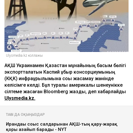
Ulysmedia.kz коллажы
АҚШ Украинамен Қазақстан мұнайының басым бөлігі
экспортталатын Каспий құбыр консорциумының
(КҚК) инфрақұрылымына соққы жасамау жөнінде
келісімге келді. Бұл туралы америкалық шенеунікке
сілтеме жасаған Bloomberg жазды, деп хабарлайды
Ulysmedia.kz.
ТАҒЫ ДА ОҚЫҢЫЗДАР
Ирандағы соғыс салдарынан АҚШ-тың қару-жарақ
қоры азайып барады - NYT