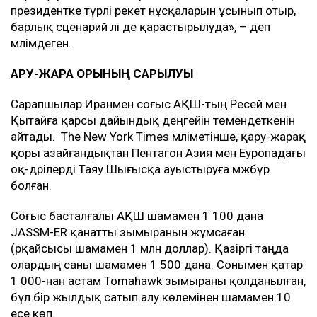
президентке түрлі әрекет нұсқаларын ұсынып отыр,
барлық сценарий әлі де қарастырылуда», – деп
мәлімдеген.
ҚАРУ-ЖАРАҚ ҚОРЫНЫҢ САРҚЫЛУЫ
Сарапшылар Иранмен соғыс АҚШ-тың Ресей мен
Қытайға қарсы дайындық деңгейін төмендеткенін
айтады. The New York Times мәліметінше, қару-жарақ
қоры азайғандықтан Пентагон Азия мен Еуропадағы
оқ-дәрілерді Таяу Шығысқа ауыстыруға мәжбүр
болған.
Соғыс басталғалы АҚШ шамамен 1 100 дана
JASSM-ER қанатты зымыранын жұмсаған
(әрқайсысы шамамен 1 млн доллар). Қазіргі таңда
олардың саны шамамен 1 500 дана. Сонымен қатар
1 000-нан астам Tomahawk зымыраны қолданылған,
бұл бір жылдық сатып алу көлемінен шамамен 10
есе көп.