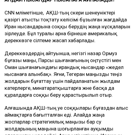
CNN мәліметінше, АҚШ-тың әскери шенеуніктері
қазіргі атысты тоқтату келісімі бұзылған жағдайда
Иран нысандарына соққы берудің жаңа нұсқаларын
әзірлеуде. Бұл туралы арна бірнеше америкалық
дереккөзге сілтеме жасап хабарлады.
Дереккөздердің айтуынша, негізгі назар Ормуз
бұғазы маңы, Парсы шығанағының оңтүстігі мен
Оман шығанағындағы ирандық нысандар «жедел
нысанаға алынбақ». Яғни, Тегеран маңызды теңіз
жолдарын бұғаттау үшін пайдаланатын жылдам
катерлерге, минатаратқыштарға және басқа да
құралдарға соққы беру қарастырылып отыр.
Алғашында АҚШ-тың әуе соққылары бұғаздан алыс
аймақтарға бағытталған еді. Алайда жаңа
жоспарлар стратегиялық маңызы бар су
жолдарының маңына шоғырланған ауқымды