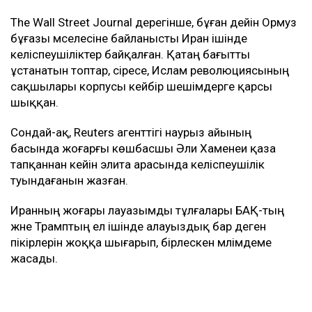
The Wall Street Journal дерегінше, бұған дейін Ормуз
бұғазы мәселесіне байланысты Иран ішінде
келіспеушіліктер байқалған. Қатаң бағытты
ұстанатын топтар, әсіресе, Ислам революциясының
сақшылары корпусы кейбір шешімдерге қарсы
шыққан.
Сондай-ақ, Reuters агенттігі наурыз айының
басында жоғарғы көшбасшы Әли Хаменеи қаза
тапқаннан кейін элита арасында келіспеушілік
туындағанын жазған.
Иранның жоғары лауазымды тұлғалары БАҚ-тың
және Трамптың ел ішінде алауыздық бар деген
пікірлерін жоққа шығарып, бірлескен мәлімдеме
жасады.