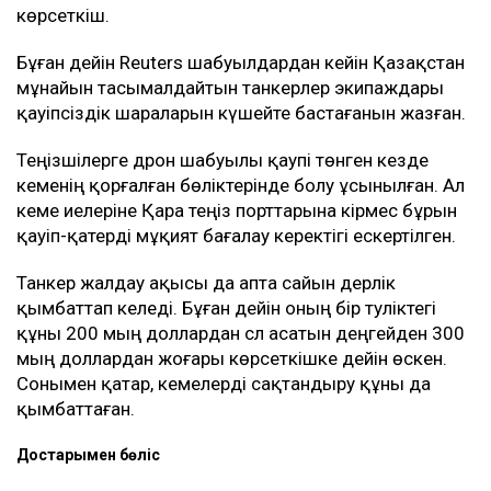
көрсеткіш.
Бұған дейін Reuters шабуылдардан кейін Қазақстан
мұнайын тасымалдайтын танкерлер экипаждары
қауіпсіздік шараларын күшейте бастағанын жазған.
Теңізшілерге дрон шабуылы қаупі төнген кезде
кеменің қорғалған бөліктерінде болу ұсынылған. Ал
кеме иелеріне Қара теңіз порттарына кірмес бұрын
қауіп-қатерді мұқият бағалау керектігі ескертілген.
Танкер жалдау ақысы да апта сайын дерлік
қымбаттап келеді. Бұған дейін оның бір тәуліктегі
құны 200 мың доллардан сәл асатын деңгейден 300
мың доллардан жоғары көрсеткішке дейін өскен.
Сонымен қатар, кемелерді сақтандыру құны да
қымбаттаған.
Достарыңмен бөліс