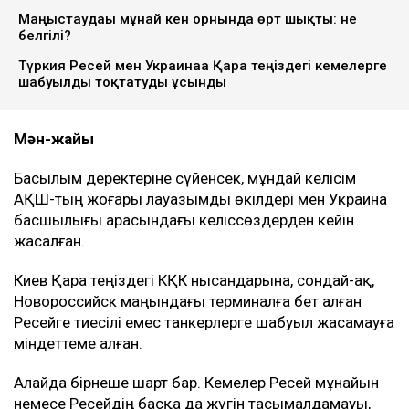
Маңғыстаудағы мұнай кен орнында өрт шықты: не
белгілі?
Түркия Ресей мен Украинаға Қара теңіздегі кемелерге
шабуылды тоқтатуды ұсынды
Мән-жайы
Басылым деректеріне сүйенсек, мұндай келісім
АҚШ-тың жоғары лауазымды өкілдері мен Украина
басшылығы арасындағы келіссөздерден кейін
жасалған.
Киев Қара теңіздегі КҚК нысандарына, сондай-ақ,
Новороссийск маңындағы терминалға бет алған
Ресейге тиесілі емес танкерлерге шабуыл жасамауға
міндеттеме алған.
Алайда бірнеше шарт бар. Кемелер Ресей мұнайын
немесе Ресейдің басқа да жүгін тасымалдамауы,