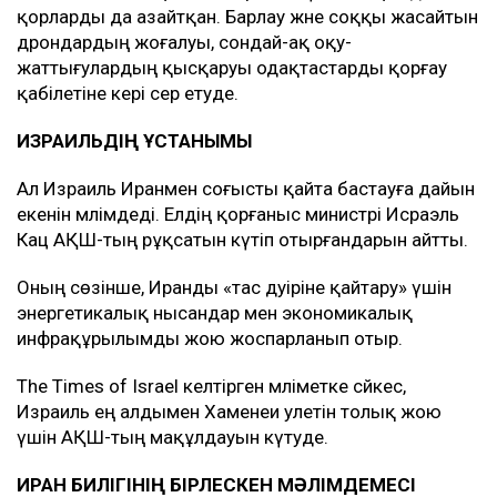
қорларды да азайтқан. Барлау және соққы жасайтын
дрондардың жоғалуы, сондай-ақ оқу-
жаттығулардың қысқаруы одақтастарды қорғау
қабілетіне кері әсер етуде.
ИЗРАИЛЬДІҢ ҰСТАНЫМЫ
Ал Израиль Иранмен соғысты қайта бастауға дайын
екенін мәлімдеді. Елдің қорғаныс министрі Исраэль
Кац АҚШ-тың рұқсатын күтіп отырғандарын айтты.
Оның сөзінше, Иранды «тас дәуіріне қайтару» үшін
энергетикалық нысандар мен экономикалық
инфрақұрылымды жою жоспарланып отыр.
The Times of Israel келтірген мәліметке сәйкес,
Израиль ең алдымен Хаменеи әулетін толық жою
үшін АҚШ-тың мақұлдауын күтуде.
ИРАН БИЛІГІНІҢ БІРЛЕСКЕН МӘЛІМДЕМЕСІ