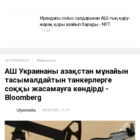
Ирандағы соғыс салдарынан АҚШ-тың қару-
жарақ қоры азайып барады - NYT
17:20
ULYSMEDIA.KZ
Жаңалықтар
АҚШ Украинаны Қазақстан мұнайын
тасымалдайтын танкерлерге
соққы жасамауға көндірді -
Bloomberg
Ulysmedia
08.08.2026, 11:19