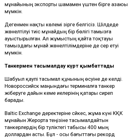
мұнайының экспорты шамамен үштен бірге азаюы
мүмкін.
Дегенмен нақты көлемі әзірге белгісіз. Шілдеде
жөнелтілуі тиіс мұнайдың бір бөлігі тамызға
ауыстырылған. Ал жұмыстың қайта тоқтауы
тамыздағы мұнай жөнелтілімдеріне де әсер етуі
мүмкін.
Танкермен тасымалдау күрт қымбаттады
Шабуыл қаупі тасымал құнының өсуіне де әкелді.
Новороссийск маңындағы терминалға танкер
жіберуге дайын кеме иелерінің қатары сиреп
барады.
Baltic Exchange деректеріне сәйкес, жұма күні КҚК
мұнайын Жерорта теңізіне тасымалдайтын
танкерлердің бір тәуліктегі табысы 400 мың
доллардан асты. Бұл - осы бағыттағы рекорд