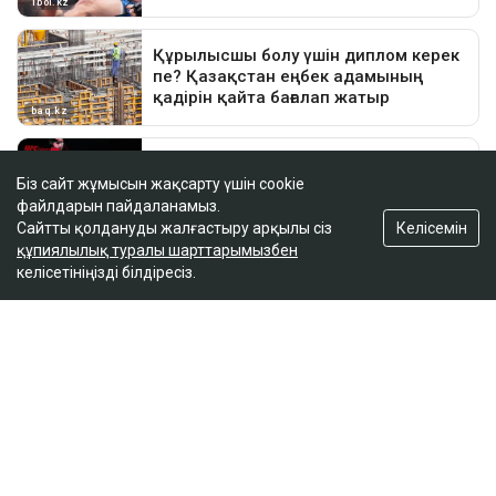
Біз сайт жұмысын жақсарту үшін cookie
файлдарын пайдаланамыз.
Келісемін
Сайтты қолдануды жалғастыру арқылы сіз
құпиялылық туралы шарттарымызбен
келісетініңізді білдіресіз.