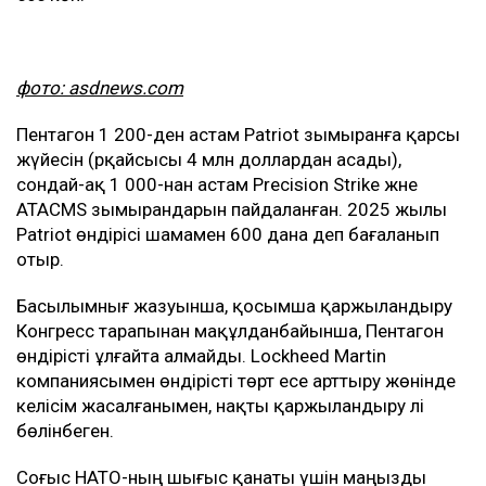
фото: asdnews.com
Пентагон 1 200-ден астам Patriot зымыранға қарсы
жүйесін (әрқайсысы 4 млн доллардан асады),
сондай-ақ 1 000-нан астам Precision Strike және
ATACMS зымырандарын пайдаланған. 2025 жылы
Patriot өндірісі шамамен 600 дана деп бағаланып
отыр.
Басылымнығ жазуынша, қосымша қаржыландыру
Конгресс тарапынан мақұлданбайынша, Пентагон
өндірісті ұлғайта алмайды. Lockheed Martin
компаниясымен өндірісті төрт есе арттыру жөнінде
келісім жасалғанымен, нақты қаржыландыру әлі
бөлінбеген.
Соғыс НАТО-ның шығыс қанаты үшін маңызды