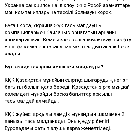
Украина санкциясына ілікпеуі және Ресей азаматтары
мен компанияларына тиесілі болмауы керек.
Бұған қоса, Украина жүк тасымалдаушы
компаниялармен байланыс орнататын арнайы
арналар ашқан. Кеме иелері сол арқылы қауіпсіз өту
үшін өз кемелері туралы мәліметті алдын ала жібере
алады.
Бұл Қазақстан үшін неліктен маңызды?
КҚК Қазақстан мұнайын сыртқа шығарудың негізгі
бағыты болып қала береді. Қазақстан әзірге мұндай
көлемдегі мұнайды басқа бағыттар арқылы
тасымалдай алмайды.
КҚК жүйесі арқылы әлемдік мұнайдың шамамен 2
пайызы тасымалданады. Оның едәуір бөлігі
Еуропадағы сатып алушыларға жөнелтіледі.