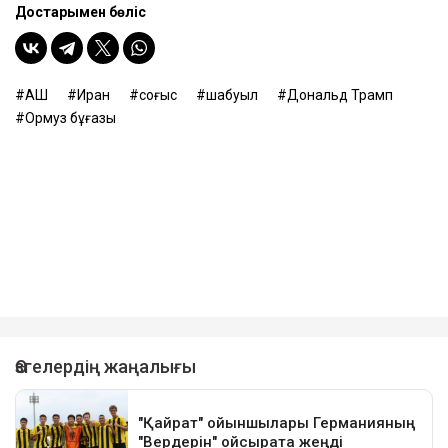
Достарыңмен бөліс
АҚШ
Иран
соғыс
шабуыл
Дональд Трамп
Ормуз бұғазы