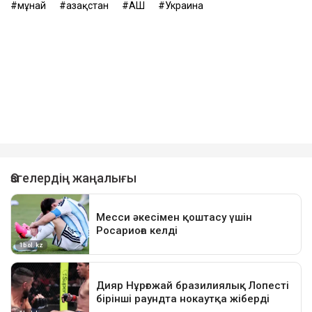
мұнай
Қазақстан
АҚШ
Украина