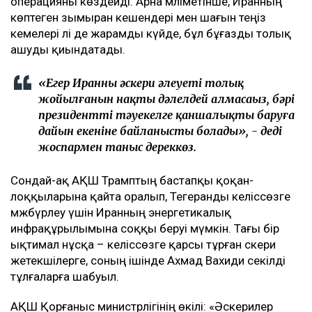
операцияны көздейді. Арна мәліметінше, Иранның
көптеген зымыран кешендері мен шағын теңіз
кемелері әлі де жарамды күйде, бұл бұғазды толық
ашуды қиындатады.
«Егер Иранның әскери әлеуеті толық
жойылғанын нақты дәлелдей алмасаңыз, бәрі
президенттің тәуекелге қаншалықты баруға
дайын екеніне байланысты болады», - деді
жоспармен таныс дереккөз.
Сондай-ақ АҚШ Трамптың бастапқы қоқан-
лоққыларына қайта оралып, Тегеранды келіссөзге
мәжбүрлеу үшін Иранның энергетикалық
инфрақұрылымына соққы беруі мүмкін. Тағы бір
ықтимал нұсқа – келіссөзге қарсы тұрған әскери
жетекшілерге, соның ішінде Ахмад Вахиди секілді
тұлғаларға шабуыл.
АҚШ Қорғаныс министрлігінің өкілі: «Әскерилер