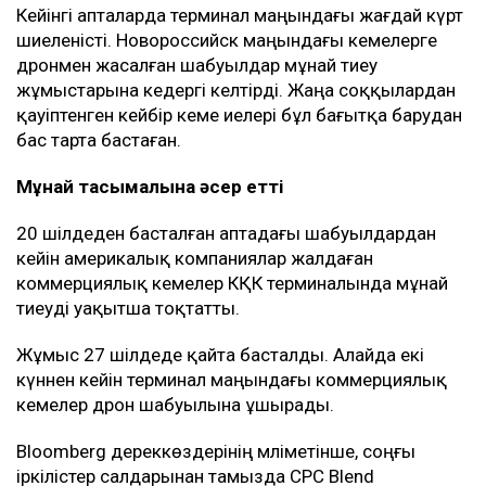
Кейінгі апталарда терминал маңындағы жағдай күрт
шиеленісті. Новороссийск маңындағы кемелерге
дронмен жасалған шабуылдар мұнай тиеу
жұмыстарына кедергі келтірді. Жаңа соққылардан
қауіптенген кейбір кеме иелері бұл бағытқа барудан
бас тарта бастаған.
Мұнай тасымалына әсер етті
20 шілдеден басталған аптадағы шабуылдардан
кейін америкалық компаниялар жалдаған
коммерциялық кемелер КҚК терминалында мұнай
тиеуді уақытша тоқтатты.
Жұмыс 27 шілдеде қайта басталды. Алайда екі
күннен кейін терминал маңындағы коммерциялық
кемелер дрон шабуылына ұшырады.
Bloomberg дереккөздерінің мәліметінше, соңғы
іркілістер салдарынан тамызда CPC Blend