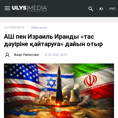
ҚАЗ
РУС
ULYSMEDIA.KZ
Жаңалықтар
АҚШ пен Израиль Иранды «тас
дәуіріне қайтаруға» дайын отыр
Анар Лепесова
24.04.2026, 08:09