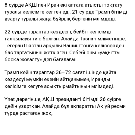
8 сәуірде АҚШ пен Иран екі аптаға атысты тоқтату
туралы келісімге келген еді. 21 сәуірде Трамп бітімді
ұзарту туралы жаңа бұйрық бергенін мәлімдеді.
22 сәуірде тараптар кездесіп, бейбіт келісімді
талқылауы тиіс болған. Алайда Tasnim мәліметінше,
Тегеран Пәкістан арқылы Вашингтонға келіссөзден
бас тартатынын жеткізген. Себебі оны «уақытты
босқа жоғалту» деп бағалаған.
Трамп кейін тараптар 36–72 сағат ішінде қайта
кездесуі мүмкін екенін айтқанымен, Иранды
келісімге келуге асықтырмайтынын мәлімдеді.
Ynet дерегінше, АҚШ президенті бітімді 26 сәуірге
дейін ұзартқан. Алайда бұл ақпаратты Ақ үй ресми
түрде растаған жоқ.