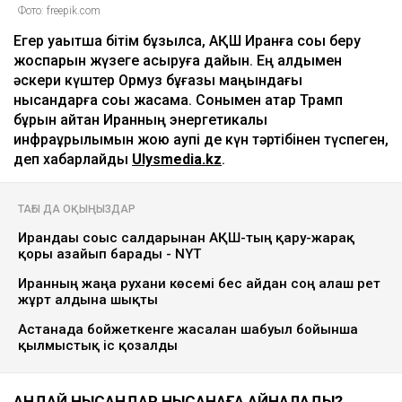
Фото: freepik.com
Егер уақытша бітім бұзылса, АҚШ Иранға соққы беру
жоспарын жүзеге асыруға дайын. Ең алдымен
әскери күштер Ормуз бұғазы маңындағы
нысандарға соққы жасамақ. Сонымен қатар Трамп
бұрын айтқан Иранның энергетикалық
инфрақұрылымын жою қаупі де күн тәртібінен түспеген,
деп хабарлайды
Ulysmedia.kz
.
ТАҒЫ ДА ОҚЫҢЫЗДАР
Ирандағы соғыс салдарынан АҚШ-тың қару-жарақ
қоры азайып барады - NYT
Иранның жаңа рухани көсемі бес айдан соң алғаш рет
жұрт алдына шықты
Астанада бойжеткенге жасалған шабуыл бойынша
қылмыстық іс қозғалды
ҚАНДАЙ НЫСАНДАР НЫСАНАҒА АЙНАЛАДЫ?