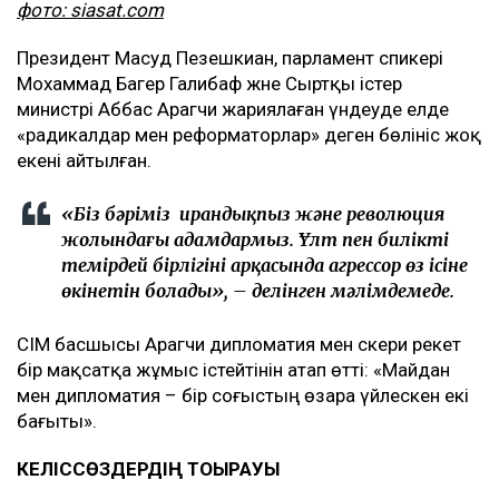
фото: siasat.com
Президент Масуд Пезешкиан, парламент спикері
Мохаммад Багер Галибаф және Сыртқы істер
министрі Аббас Арагчи жариялаған үндеуде елде
«радикалдар мен реформаторлар» деген бөлініс жоқ
екені айтылған.
«Біз бәріміз ирандықпыз және революция
жолындағы адамдармыз. Ұлт пен биліктің
темірдей бірлігінің арқасында агрессор өз ісіне
өкінетін болады», – делінген мәлімдемеде.
СІМ басшысы Арагчи дипломатия мен әскери әрекет
бір мақсатқа жұмыс істейтінін атап өтті: «Майдан
мен дипломатия – бір соғыстың өзара үйлескен екі
бағыты».
КЕЛІССӨЗДЕРДІҢ ТОҚЫРАУЫ