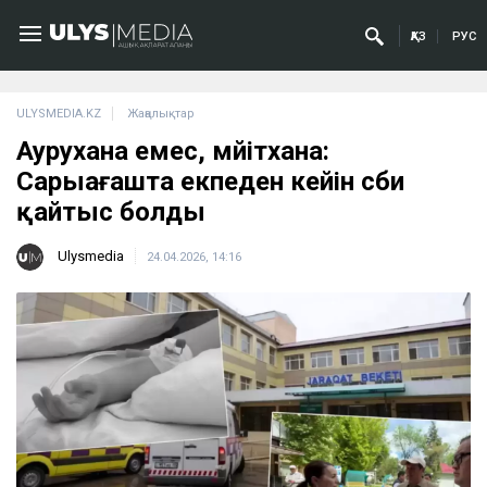
ҚАЗ
РУС
ULYSMEDIA.KZ
Жаңалықтар
Аурухана емес, мәйітхана:
Сарыағашта екпеден кейін сәби
қайтыс болды
Ulysmedia
24.04.2026, 14:16