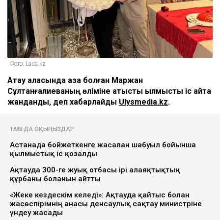
Фото: Lada.kz
Ақтау қаласында қаза болған Маржан
Сұлтанғалиеваның өліміне қатысты қылмыстық іс қайта
жанданды, деп хабарлайды
Ulysmedia.kz
.
ТАҒЫ ДА ОҚЫҢЫЗДАР
Астанада бойжеткенге жасалған шабуыл бойынша
қылмыстық іс қозғалды
Ақтауда 300-ге жуық отбасы ірі алаяқтықтың
құрбаны болғанын айтты
«Жеке кездескім келеді»: Ақтауда қайтыс болған
жасөспірімнің анасы денсаулық сақтау министріне
үндеу жасады