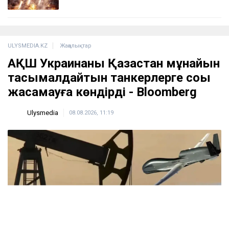
ULYSMEDIA.KZ
Жаңалықтар
АҚШ Украинаны Қазақстан мұнайын
тасымалдайтын танкерлерге соққы
жасамауға көндірді - Bloomberg
Ulysmedia
08.08.2026, 11:19