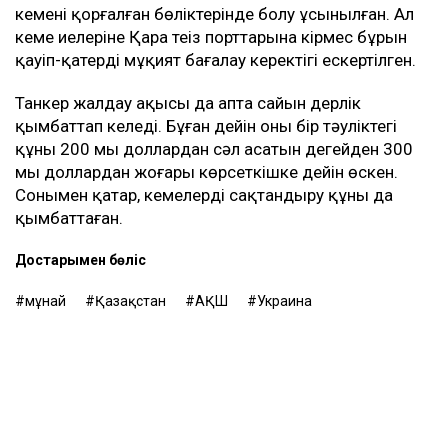
кеменің қорғалған бөліктерінде болу ұсынылған. Ал
кеме иелеріне Қара теңіз порттарына кірмес бұрын
қауіп-қатерді мұқият бағалау керектігі ескертілген.
Танкер жалдау ақысы да апта сайын дерлік
қымбаттап келеді. Бұған дейін оның бір тәуліктегі
құны 200 мың доллардан сәл асатын деңгейден 300
мың доллардан жоғары көрсеткішке дейін өскен.
Сонымен қатар, кемелерді сақтандыру құны да
қымбаттаған.
Достарыңмен бөліс
мұнай
Қазақстан
АҚШ
Украина