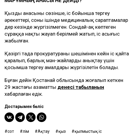
МАРҚҰМНЫҢ АНАСЫ НЕ ДЕЙДІ?
Қыздың анасының сөзінше, іс бойынша тергеу
әрекеттері, соның ішінде медициналық сараптамалар
дер кезінде жүргізілмеген. Сондай-ақ көптеген
сұраққа нақты жауап берілмей жатып, іс асығыс
жабылған.
Қазіргі таңда прокуратураның шешімінен кейін іс қайта
қаралып, барлық мән-жайларды анықтау үшін
қосымша тергеу амалдары жүргізілетін болады.
Бұған дейін Қостанай облысында жоғалып кеткен
29 жастағы азаматтың
денесі табылғанын
хабарлаған едік.
Достарыңмен бөліс
сот
өлім
Ақтау
қыз
қылмыстық іс