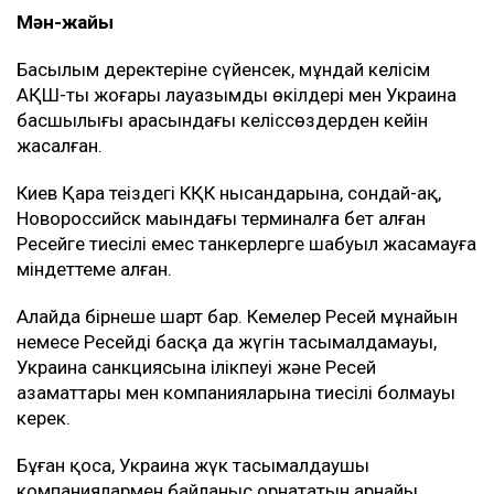
Мән-жайы
Басылым деректеріне сүйенсек, мұндай келісім
АҚШ-тың жоғары лауазымды өкілдері мен Украина
басшылығы арасындағы келіссөздерден кейін
жасалған.
Киев Қара теңіздегі КҚК нысандарына, сондай-ақ,
Новороссийск маңындағы терминалға бет алған
Ресейге тиесілі емес танкерлерге шабуыл жасамауға
міндеттеме алған.
Алайда бірнеше шарт бар. Кемелер Ресей мұнайын
немесе Ресейдің басқа да жүгін тасымалдамауы,
Украина санкциясына ілікпеуі және Ресей
азаматтары мен компанияларына тиесілі болмауы
керек.
Бұған қоса, Украина жүк тасымалдаушы
компаниялармен байланыс орнататын арнайы