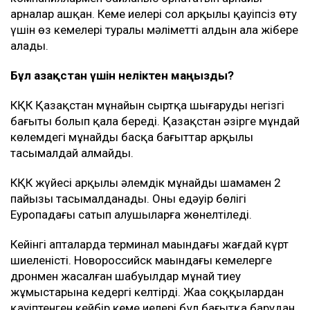
арналар ашқан. Кеме иелері сол арқылы қауіпсіз өту
үшін өз кемелері туралы мәліметті алдын ала жібере
алады.
Бұл Қазақстан үшін неліктен маңызды?
КҚК Қазақстан мұнайын сыртқа шығарудың негізгі
бағыты болып қала береді. Қазақстан әзірге мұндай
көлемдегі мұнайды басқа бағыттар арқылы
тасымалдай алмайды.
КҚК жүйесі арқылы әлемдік мұнайдың шамамен 2
пайызы тасымалданады. Оның едәуір бөлігі
Еуропадағы сатып алушыларға жөнелтіледі.
Кейінгі апталарда терминал маңындағы жағдай күрт
шиеленісті. Новороссийск маңындағы кемелерге
дронмен жасалған шабуылдар мұнай тиеу
жұмыстарына кедергі келтірді. Жаңа соққылардан
қауіптенген кейбір кеме иелері бұл бағытқа барудан