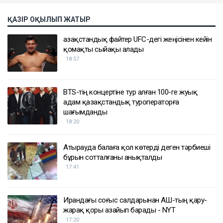
ҚАЗІР ОҚЫЛЫП ЖАТЫР
Қазақстандық файтер UFC-дегі жеңісінен кейін
қомақты сыйақы алады
18:57
BTS-тің концертіне тур алған 100-ге жуық
адам қазақстандық туроператорға
шағымданды
18:20
Атырауда балаға қол көтерді деген тәрбиеші
бұрын сотталғаны анықталды
17:41
Ирандағы соғыс салдарынан АҚШ-тың қару-
жарақ қоры азайып барады - NYT
17:20