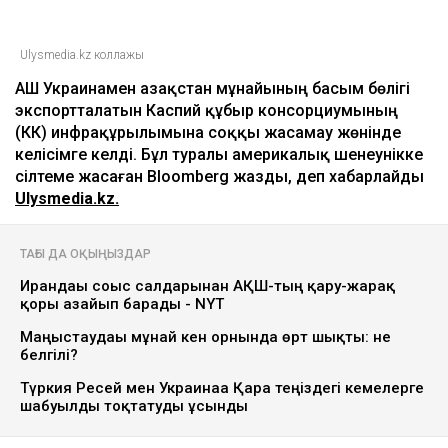
Ulysmedia.kz коллажы
АҚШ Украинамен Қазақстан мұнайының басым бөлігі
экспортталатын Каспий құбыр консорциумының
(КҚК) инфрақұрылымына соққы жасамау жөнінде
келісімге келді. Бұл туралы америкалық шенеунікке
сілтеме жасаған Bloomberg жазды, деп хабарлайды
Ulysmedia.kz.
ТАҒЫ ДА ОҚЫҢЫЗДАР
Ирандағы соғыс салдарынан АҚШ-тың қару-жарақ
қоры азайып барады - NYT
Маңғыстаудағы мұнай кен орнында өрт шықты: не
белгілі?
Түркия Ресей мен Украинаға Қара теңіздегі кемелерге
шабуылды тоқтатуды ұсынды