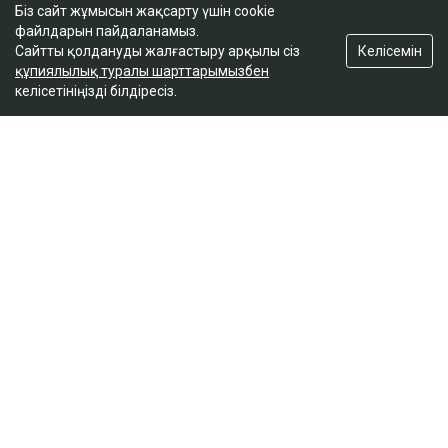
Біз сайт жұмысын жақсарту үшін cookie
файлдарын пайдаланамыз.
Келісемін
Сайтты қолдануды жалғастыру арқылы сіз
құпиялылық туралы шарттарымызбен
келісетініңізді білдіресіз.
ҚАЗІР ОҚЫЛЫП ЖАТЫР
Қазақстандық файтер UFC-дегі жеңісінен кейін
қомақты сыйақы алады
18:57