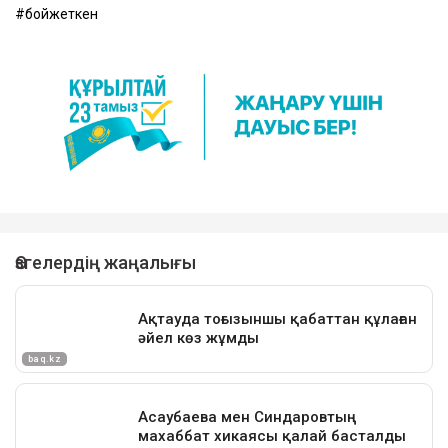
бойжеткен