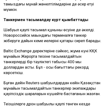
тамыздағы мұнай жөнелтілімдеріне де әсер етуі
мүмкін.
Танкермен тасымалдау күрт қымбаттады
Шабуыл қаупі тасымал құнының өсуіне де әкелді.
Новороссийск маңындағы терминалға танкер
жіберуге дайын кеме иелерінің қатары сиреп барады.
Baltic Exchange деректеріне сәйкес, жұма күні КҚК
мұнайын Жерорта теңізіне тасымалдайтын
танкерлердің бір тәуліктегі табысы 400 мың
доллардан асты. Бұл - осы бағыттағы рекорд
көрсеткіш.
Бұған дейін Reuters шабуылдардан кейін Қазақстан
мұнайын тасымалдайтын танкерлер экипаждары
қауіпсіздік шараларын күшейте бастағанын жазған.
Теңізшілерге дрон шабуылы қаупі төнген кезде