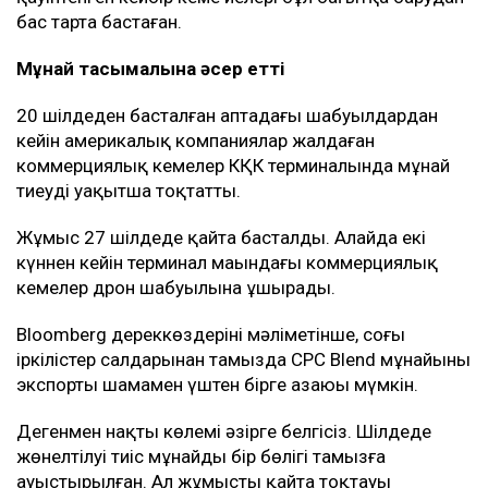
бас тарта бастаған.
Мұнай тасымалына әсер етті
20 шілдеден басталған аптадағы шабуылдардан
кейін америкалық компаниялар жалдаған
коммерциялық кемелер КҚК терминалында мұнай
тиеуді уақытша тоқтатты.
Жұмыс 27 шілдеде қайта басталды. Алайда екі
күннен кейін терминал маңындағы коммерциялық
кемелер дрон шабуылына ұшырады.
Bloomberg дереккөздерінің мәліметінше, соңғы
іркілістер салдарынан тамызда CPC Blend мұнайының
экспорты шамамен үштен бірге азаюы мүмкін.
Дегенмен нақты көлемі әзірге белгісіз. Шілдеде
жөнелтілуі тиіс мұнайдың бір бөлігі тамызға
ауыстырылған. Ал жұмыстың қайта тоқтауы