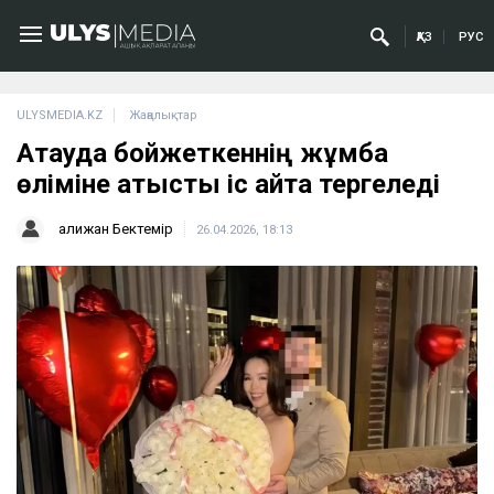
ҚАЗ
РУС
ULYSMEDIA.KZ
Жаңалықтар
Ақтауда бойжеткеннің жұмбақ
өліміне қатысты іс қайта тергеледі
Қалижан Бектемір
26.04.2026, 18:13