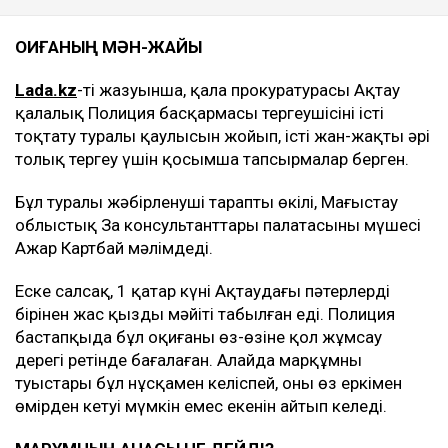
ОҚИҒАНЫҢ МӘН-ЖАЙЫ
Lada.kz
-тің жазуынша, қала прокуратурасы Ақтау
қалалық Полиция басқармасы тергеушісінің істі
тоқтату туралы қаулысын жойып, істі жан-жақты әрі
толық тергеу үшін қосымша тапсырмалар берген.
Бұл туралы жәбірленуші тараптың өкілі, Маңғыстау
облыстық Заң консультанттары палатасының мүшесі
Ажар Картбай мәлімдеді.
Еске салсақ, 1 қаңтар күні Ақтаудағы пәтерлердің
бірінен жас қыздың мәйіті табылған еді. Полиция
бастапқыда бұл оқиғаны өз-өзіне қол жұмсау
дерегі ретінде бағалаған. Алайда марқұмның
туыстары бұл нұсқамен келіспей, оның өз еркімен
өмірден кетуі мүмкін емес екенін айтып келеді.