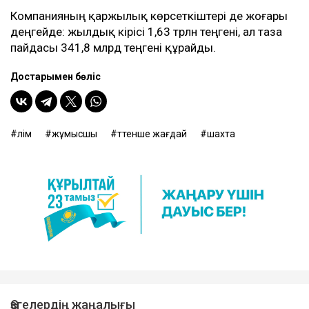
Компанияның қаржылық көрсеткіштері де жоғары
деңгейде: жылдық кірісі 1,63 трлн теңгені, ал таза
пайдасы 341,8 млрд теңгені құрайды.
Достарыңмен бөліс
өлім
жұмысшы
төтенше жағдай
шахта