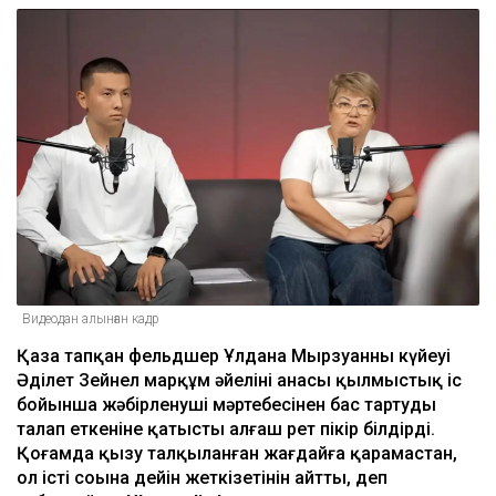
Видеодан алынған кадр
Қаза тапқан фельдшер Ұлдана Мырзуанның күйеуі
Әділет Зейнел марқұм әйелінің анасы қылмыстық іс
бойынша жәбірленуші мәртебесінен бас тартуды
талап еткеніне қатысты алғаш рет пікір білдірді.
Қоғамда қызу талқыланған жағдайға қарамастан,
ол істі соңына дейін жеткізетінін айтты, деп