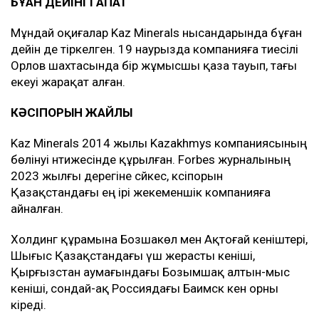
БҰҒАН ДЕЙІНГІ АПАТ
Мұндай оқиғалар Kaz Minerals нысандарында бұған
дейін де тіркелген. 19 наурызда компанияға тиесілі
Орлов шахтасында бір жұмысшы қаза тауып, тағы
екеуі жарақат алған.
КӘСІПОРЫН ЖАЙЛЫ
Kaz Minerals 2014 жылы Kazakhmys компаниясының
бөлінуі нәтижесінде құрылған. Forbes журналының
2023 жылғы дерегіне сәйкес, кәсіпорын
Қазақстандағы ең ірі жекеменшік компанияға
айналған.
Холдинг құрамына Бозшакөл мен Ақтоғай кеніштері,
Шығыс Қазақстандағы үш жерасты кеніші,
Қырғызстан аумағындағы Бозымшақ алтын-мыс
кеніші, сондай-ақ Россиядағы Баимск кен орны
кіреді.