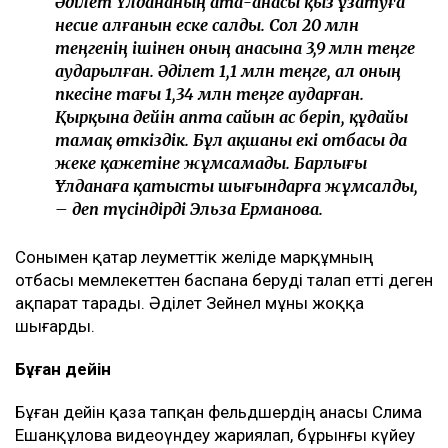
Әділет Ұлдананың ата-анасы қыз ұзатуға
несие алғанын еске салды. Сол 20 млн
теңгенің ішінен оның анасына 3,9 млн теңге
аударылған. Әділет 1,1 млн теңге, ал оның
әпкесіне тағы 1,34 млн теңге аударған.
Қырқына дейін апта сайын ас беріп, құдайы
тамақ өткіздік. Бұл ақшаны екі отбасы да
жеке қажетіне жұмсамады. Барлығы
Ұлданаға қатысты шығындарға жұмсалды,
– деп түсіндірді Эльза Ерманова.
Сонымен қатар әлеуметтік желіде марқұмның
отбасы мемлекеттен баспана беруді талап етті деген
ақпарат тарады. Әділет Зейнел мұны жоққа
шығарды.
Бұған дейін
Бұған дейін қаза тапқан фельдшердің анасы Сәлима
Ешанқұлова видеоүндеу жариялап, бұрынғы күйеу