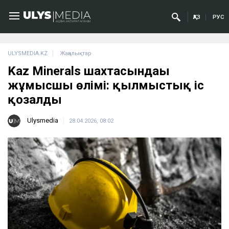
ҚАЗ
РУС
ULYSMEDIA.KZ
Жаңалықтар
Kaz Minerals шахтасындағы
жұмысшы өлімі: қылмыстық іс
қозғалды
Ulysmedia
28.04.2026, 08:02