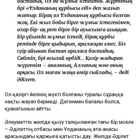
бастадық. Ол да жұмыс істейтін. Жұрттың
бәрі «Ұлдананың құрбысы еді» деп жазып
жатыр. Бірақ ол Ұлдананың құрбысы болған
жоқ. Екі жыл бойы бірге жұмыс істегенімен,
олар бір-ақ рет бірге бір ауысымға шыққан.
Бір ұйымда жұмыс істеді, бірақ құрбы
ретінде бірге қыдырып, араласқан емес. Біз
сәуір айынан бастап араласа бастадық.
Сөйтіп, бәрі осылай өрбіді... Қазір жадырап
жүргенім – анамның, Алланың және оның
арқасы. Ол маған жаңа өмір сыйлады, – деді
Әділет.
Ол қазіргі әйелінің жүкті болғаны туралы сұраққа
нақты жауап бермеді. Дегенмен балалы болса,
қуанатынын айтты.
Әлеуметтік желіде қызу талқыланған тағы бір мәселе
– Әділеттің отбасы мен Ұлдананың ата-анасы
арасындағы қаржыға қатысты дау. Желіде Әділет