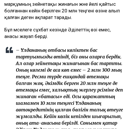
марқұмның зейнетақы жинағын және әйелі қайтыс
болғаннан кейін берілген 20 млн теңгені өзіне алып
қалған деген ақпарат тарады.
Бұл мәселеге сұхбат кезінде Әділеттің өзі емес,
анасы жауап берді.
– Ұлдананың отбасы көліктен бас
тартуымызды өтінді, біз оны оларға бердік.
Ал олар зейнетақы жинағынан бас тартты.
Оның көлемі де аса көп емес – 2 млн 300 мың
теңге. Ресми түрде ешқандай өтемақы
болған жоқ. Әкімдік берген 20 млн теңге де
өтемақы емес, халықтың жерлеу рәсіміне деп
жинаған «батасы» еді. Осы қаражаттың
шамамен 10 млн теңгесі Ұлдананың
автокредитінің қалған бөлігін толық өтеуге
жұмсалды. Кейін көлік кепілден шығарылып,
оның ата-анасына берілді. Сонымен қатар