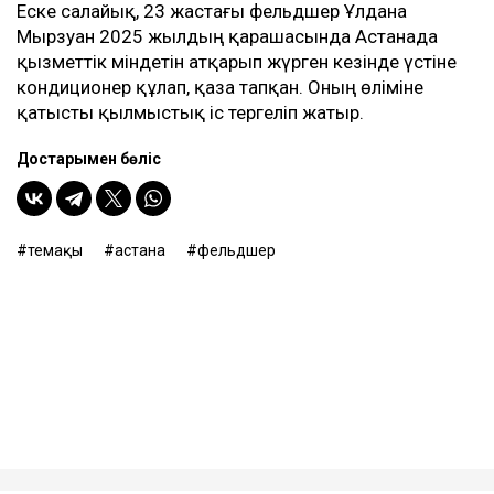
Еске салайық, 23 жастағы фельдшер Ұлдана
Мырзуан 2025 жылдың қарашасында Астанада
қызметтік міндетін атқарып жүрген кезінде үстіне
кондиционер құлап, қаза тапқан. Оның өліміне
қатысты қылмыстық іс тергеліп жатыр.
Достарыңмен бөліс
өтемақы
астана
фельдшер