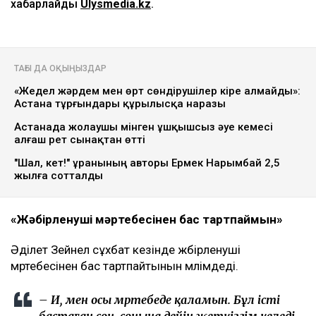
хабарлайды
Ulysmedia.kz
.
ТАҒЫ ДА ОҚЫҢЫЗДАР
«Жедел жәрдем мен өрт сөндірушілер кіре алмайды»:
Астана тұрғындары құрылысқа наразы
Астанада жолаушы мінген ұшқышсыз әуе кемесі
алғаш рет сынақтан өтті
"Шал, кет!" ұранының авторы Ермек Нарымбай 2,5
жылға сотталды
«Жәбірленуші мәртебесінен бас тартпаймын»
Әділет Зейнел сұхбат кезінде жәбірленуші
мәртебесінен бас тартпайтынын мәлімдеді.
– Иә, мен осы мәртебеде қаламын. Бұл істі
бастаған соң, соңына дейін жеткізгім келеді.