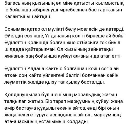
баласының қызының өліміне қатысты қылмыстық
іс бойынша жәбірленуші мәртебесінен бас тартқанын
қалайтынын айтқан.
Сонымен қатар ол мүлікті бөлу мәселесін де көтерді.
Әйелдің сөзінше, Ұлдананың көлігі бірнеше ай бойы
Әділеттің қолында болған және отбасыға тек биыл
шілдеде қайтарылған. Ол қызының зейнетақы
жинағын заң бойынша күйеуі алғанын да атап өтті.
Әділеттің Ұлдана қайтыс болғаннан кейін сегіз ай
өткен соң қайта үйленгені белгілі болғаннан кейін
әлеуметтік желіде қызу талқылау басталды.
Қолданушылар бұл шешімнің моральдық жағын
талқылап жатыр. Бір тарап марқұмның күйеуі жаңа
өмір бастауға құқылы екенін айтса, енді бірі оның
жаңа некеге тұруға асыққанын айтып, марқұмның
ата-анасының ұстанымын қолдады.