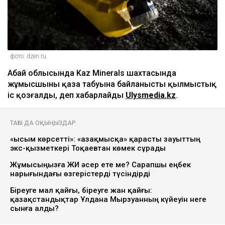
фото: dzen.ru
Абай облысында Kaz Minerals шахтасында
жұмысшының қаза табуына байланысты қылмыстық
іс қозғалды, деп хабарлайды
Ulysmedia.kz
.
ТАҒЫ ДА ОҚЫҢЫЗДАР
«Қысым көрсетті»: «Қазақмысқа» қарасты зауыттың
экс-қызметкері Тоқаевтан көмек сұрады
Жұмысыңызға ЖИ әсер ете ме? Сарапшы еңбек
нарығындағы өзгерістерді түсіндірді
Біреуге мал қайғы, біреуге жан қайғы:
қазақстандықтар Ұлдана Мырзуанның күйеуін неге
сынға алды?