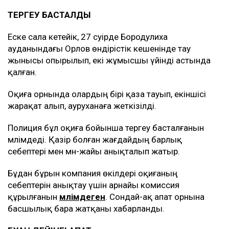
ТЕРГЕУ БАСТАЛДЫ
Еске сала кетейік, 27 сәуірде Бородулиха
ауданындағы Орлов өндірістік кешенінде тау
жынысы опырылып, екі жұмысшы үйінді астында
қалған.
Оқиға орнында олардың бірі қаза тауып, екіншісі
жарақат алып, ауруханаға жеткізілді.
Полиция бұл оқиға бойынша тергеу басталғанын
мәлімдеді. Қазір болған жағдайдың барлық
себептері мен мән-жайы анықталып жатыр.
Бұдан бұрын компания өкілдері оқиғаның
себептерін анықтау үшін арнайы комиссия
құрылғанын
мәлімдеген
. Сондай-ақ апат орнына
басшылық бара жатқаны хабарланды.