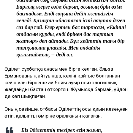
Барлық жерге өзім барып, осының бәрін өзім
бастадым. Енді соңына дейін жеткізгім
келеді. Қазақта «бастаған істі аяқта» деген
сөз бар ғой. Егер ертең бас тартсам, «Екінші
отбасын құрды, енді бәрінен бас тартып
жатыр» деп айтады. Бұл хейттің тағы бір
толқынына ұласады. Мен ондайды
қаламаймын, – деді ол.
Әділет сұхбатқа анасымен бірге келген. Эльза
Ерманованың айтуынша, келіні қайтыс болғаннан
кейін ұлы бірнеше ай бойы ауыр психологиялық
жағдайды бастан өткерген. Жұмысқа бармай, үйден
де көп шықпаған.
Оның сөзінше, отбасы Әділеттің осы қиын кезеңнен
өтіп, қалыпты өміріне оралғанын қалаған.
– Біз Әділеттің тезірек есін жиып,