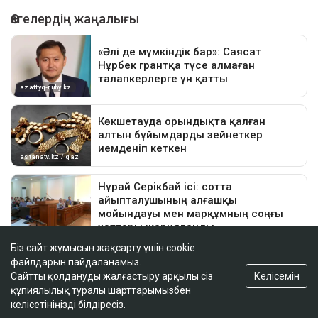
Біз сайт жұмысын жақсарту үшін cookie
файлдарын пайдаланамыз.
Келісемін
Сайтты қолдануды жалғастыру арқылы сіз
құпиялылық туралы шарттарымызбен
келісетініңізді білдіресіз.