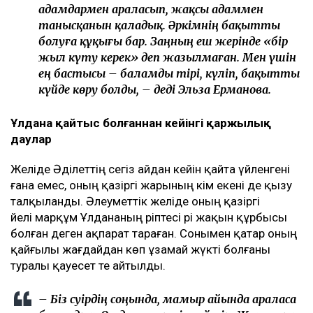
адамдармен араласып, жақсы адаммен
танысқанын қаладық. Әркімнің бақытты
болуға құқығы бар. Заңның еш жерінде «бір
жыл күту керек» деп жазылмаған. Мен үшін
ең бастысы – баламды тірі, күліп, бақытты
күйде көру болды, – деді Эльза Ерманова.
Ұлдана қайтыс болғаннан кейінгі қаржылық
даулар
Желіде Әділеттің сегіз айдан кейін қайта үйленгені
ғана емес, оның қазіргі жарының кім екені де қызу
талқыланды. Әлеуметтік желіде оның қазіргі
әйелі марқұм Ұлдананың әріптесі әрі жақын құрбысы
болған деген ақпарат тараған. Сонымен қатар оның
қайғылы жағдайдан көп ұзамай жүкті болғаны
туралы қауесет те айтылды.
– Біз сәуірдің соңында, мамыр айында араласа