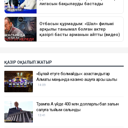
ҚАЗІР ОҚЫЛЫП ЖАТЫР
«Бұлай етуге болмайды»: қазақстандықтар
Алматы маңында казино ашуға қарсы шықты
14:09
Трампқа Ақ үйде 400 млн долларлық бал залын
салуға тыйым салынды
13:41