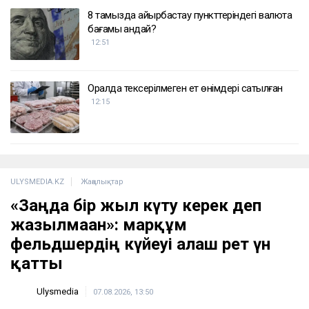
8 тамызда айырбастау пункттеріндегі валюта
бағамы қандай?
12:51
Оралда тексерілмеген ет өнімдері сатылған
12:15
ULYSMEDIA.KZ
Жаңалықтар
«Заңда бір жыл күту керек деп
жазылмаған»: марқұм
фельдшердің күйеуі алғаш рет үн
қатты
Ulysmedia
07.08.2026, 13:50