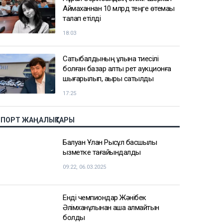
Аймаханнан 10 млрд теңге өтемақы
талап етілді
18:03
Сатыбалдының ұлына тиесілі
болған базар алты рет аукционға
шығарылып, ақыры сатылды
17:25
СПОРТ ЖАҢАЛЫҚТАРЫ
Балуан Ұлан Рысқұл басшылық
қызметке тағайындалды
09:22, 06.03.2025
Енді чемпиондар Жәнібек
Әлімханұлынан қаша алмайтын
болды