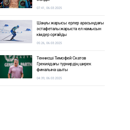
07:41, 06.03.2025
Шаңғы жарысы: ерлер арасындағы
эстафеталық жарыста ел намысын
кімдер қорғайды
05:26, 06.03.2025
Теннисші Тимофей Скатов
Грекиядағы турнирдің ширек
финалына шықты
04:39, 06.03.2025