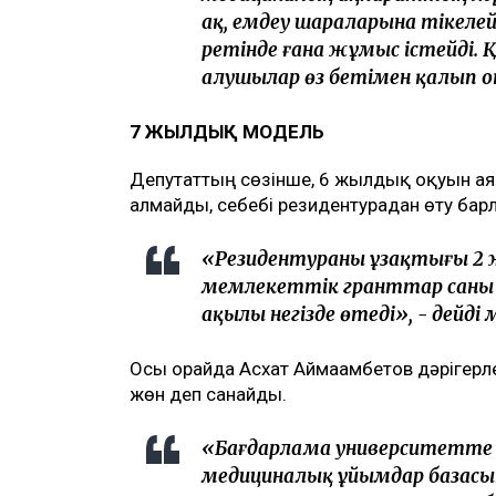
ақ, емдеу шараларына тікеле
ретінде ғана жұмыс істейді. 
алушылар өз бетімен қалып о
7 ЖЫЛДЫҚ МОДЕЛЬ
Депутаттың сөзінше, 6 жылдық оқуын аяқ
алмайды, себебі резидентурадан өту барл
«Резидентураның ұзақтығы 2 ж
мемлекеттік гранттар саны ш
ақылы негізде өтеді», - дейді 
Осы орайда Асхат Аймағамбетов дәрігер
жөн деп санайды.
«Бағдарлама университетте
медициналық ұйымдар базас