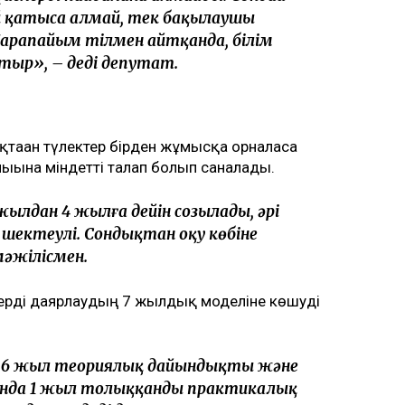
й қатыса алмай, тек бақылаушы
Қарапайым тілмен айтқанда, білім
тыр», – деді депутат.
таған түлектер бірден жұмысқа орналаса
ығына міндетті талап болып саналады.
ылдан 4 жылға дейін созылады, әрі
ектеулі. Сондықтан оқу көбіне
мәжілісмен.
лерді даярлаудың 7 жылдық моделіне көшуді
 6 жыл теориялық дайындықты және
ында 1 жыл толыққанды практикалық