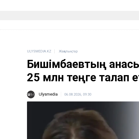
ULYSMEDIA.KZ
Жаңалықтар
Бишімбаевтың анас
25 млн теңге талап е
Ulysmedia
06.08.2026, 09:30