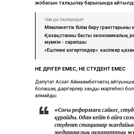
жобасын талқылау барысында айтылд
ТАҒЫ ДА ОҚЫҢЫЗДАР
Мемлекеттік білім беру гранттарының
Қазақстанның басты экономикалық ре
мүмкін - сарапшы
«Ештеңені өзгертпеңдер»: кәсіпкер қаз
НЕ ДӘРІГЕР ЕМЕС, НЕ СТУДЕНТ ЕМЕС
Депутат Асхат Аймағамбетовтің айтуынша
болашақ дәрігерлер заңды мәртебесі бо
алмайды.
«Соңғы реформаға сәйкес, сту
құрайды. Одан кейін 6 айға со
студент стационар жағдайынд
медициналық ақпараттық жүй