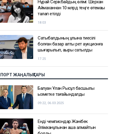
Нұрай Серікбайдың өлімі: Шерхан
Аймаханнан 10 млрд теңге өтемақы
талап етілді
18:03
Сатыбалдының ұлына тиесілі
болған базар алты рет аукционға
шығарылып, ақыры сатылды
17:25
СПОРТ ЖАҢАЛЫҚТАРЫ
Балуан Ұлан Рысқұл басшылық
қызметке тағайындалды
09:22, 06.03.2025
Енді чемпиондар Жәнібек
Әлімханұлынан қаша алмайтын
болды