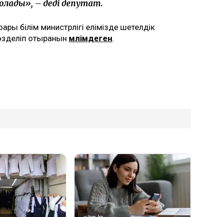
ады», – деді депутат.
ары білім министрлігі елімізде шетелдік
өзделіп отырғанын
мәлімдеген
.