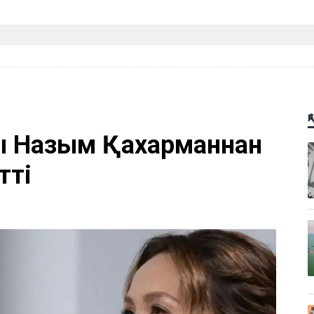
Қ
ы Назым Қахарманнан
тті