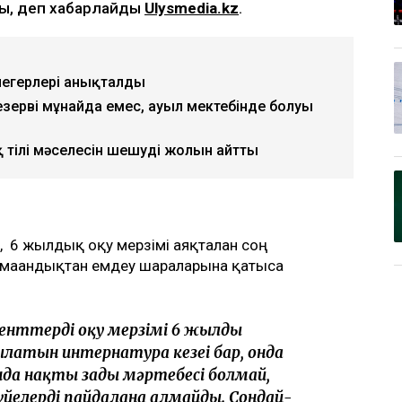
ы, деп хабарлайды
Ulysmedia.kz
.
 иегерлері анықталды
зерві мұнайда емес, ауыл мектебінде болуы
ақ тілі мәселесін шешудің жолын айтты
, 6 жылдық оқу мерзімі аяқталған соң
лмағандықтан емдеу шараларына қатыса
денттердің оқу мерзімі 6 жылды
зылатын интернатура кезеңі бар, онда
а нақты заңды мәртебесі болмай,
елерді пайдалана алмайды. Сондай-