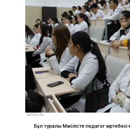
kaznmu.kz
Бұл туралы Мәжілісте педагог мәртебесі 