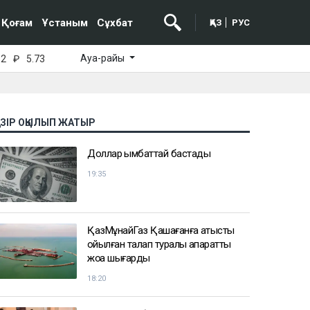
Қоғам
Ұстаным
Сұхбат
ҚАЗ
РУС
Ауа-райы
52
₽
5.73
АЗІР ОҚЫЛЫП ЖАТЫР
Доллар қымбаттай бастады
19:35
ҚазМұнайГаз Қашағанға қатысты
қойылған талап туралы ақпаратты
жоққа шығарды
18:20