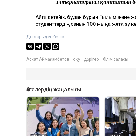
интернатураны қамтитын бол
Айта кетейік, бұдан бұрын Ғылым және жоғ
студенттердің санын 100 мыңға жеткізу к
Достарыңмен бөліс
Асхат Аймағамбетов
оқу
дәрігер
білім саласы