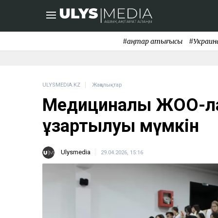
#қаңтар қақтығысы
#Украин
ULYSMEDIA.KZ
Жаңалықтар
Медициналық ЖОО-лар
ұзартылуы мүмкін
Ulysmedia
29.04.2026, 15:16