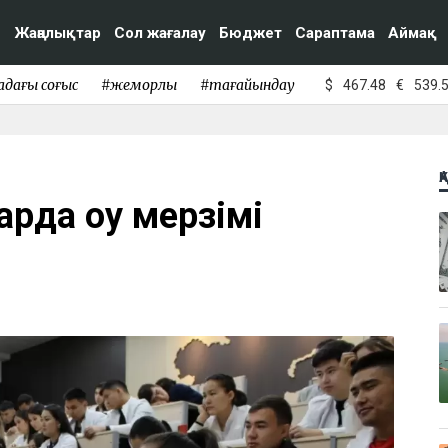
Жаңалықтар
Сол жағалау
Бюджет
Сараптама
Аймақ
адағы соғыс
#жемқорлық
#тағайындау
$
467.48
€
539.
Қ
да оқу мерзімі