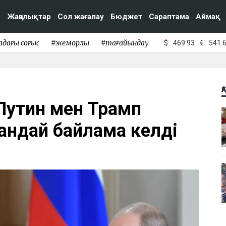
Жаңалықтар
Сол жағалау
Бюджет
Сараптама
Аймақ
адағы соғыс
#жемқорлық
#тағайындау
$
469.93
€
541.
Қ
 Путин мен Трамп
андай байламға келді