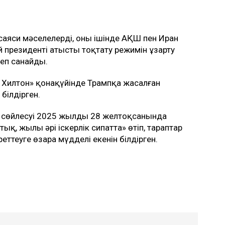
саяси мәселелерді, оның ішінде АҚШ пен Иран
й президенті атысты тоқтату режимін ұзарту
еп санайды.
н Хилтон» қонақүйінде Трампқа жасалған
білдірген.
лы сөйлесуі 2025 жылдың 28 желтоқсанында
тық, жылы әрі іскерлік сипатта» өтіп, тараптар
ттеуге өзара мүдделі екенін білдірген.