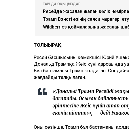
ТАҒЫ ДА ОҚЫҢЫЗДАР
Ресейде жасалған жалған көлік нөмірл
Трамп Вэнсті өзінің саяси мұрагері ету
Wildberries қоймаларына жасалған ша
ТОЛЫҒЫРАҚ
Ресей басшысының көмекшісі Юрий Ушако
Дональд Трампқа Жеңіс күні қарсаңында уа
Бұл бастаманы Трамп қолдаған. Сондай-ақ
жағдайды талқылаған.
«Дональд Трамп Ресейдің жақын
бағалады. Осыған байланыст
әріптесіне Жеңіс күнін атап өт
екенін айтты», — деді Ушаков
Оның сөзінше, Трамп бұл бастаманы қолда