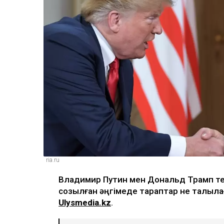
ria.ru
Владимир Путин мен Дональд Трамп тел
созылған әңгімеде тараптар не талқыл
Ulysmedia.kz
.