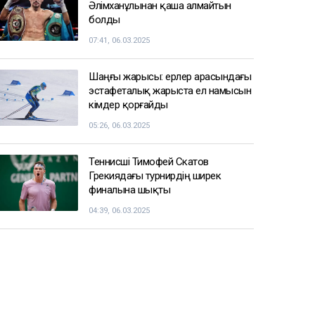
Әлімханұлынан қаша алмайтын
болды
07:41, 06.03.2025
Шаңғы жарысы: ерлер арасындағы
эстафеталық жарыста ел намысын
кімдер қорғайды
05:26, 06.03.2025
Теннисші Тимофей Скатов
Грекиядағы турнирдің ширек
финалына шықты
04:39, 06.03.2025