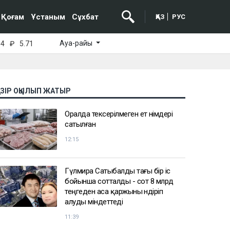
Қоғам
Ұстаным
Сұхбат
ҚАЗ
РУС
Ауа-райы
64
₽
5.71
АЗІР ОҚЫЛЫП ЖАТЫР
Оралда тексерілмеген ет өнімдері
сатылған
12:15
Гүлмира Сатыбалды тағы бір іс
бойынша сотталды - сот 8 млрд
теңгеден аса қаржыны өндіріп
алуды міндеттеді
11:39