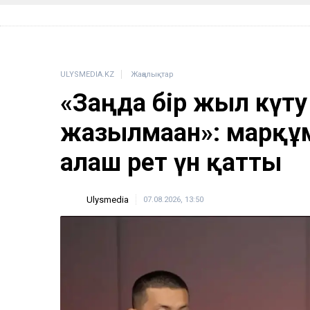
ULYSMEDIA.KZ
Жаңалықтар
«Заңда бір жыл күту