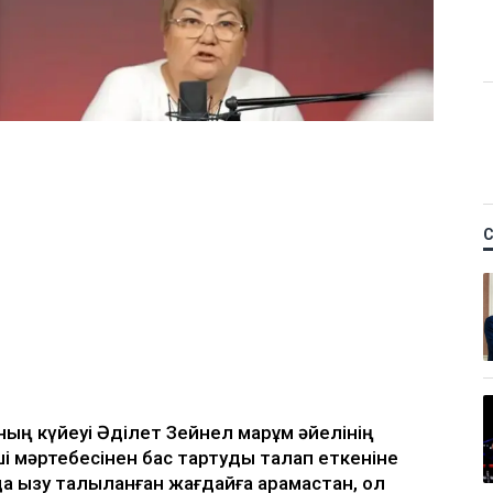
м фельдшердің күйеуі