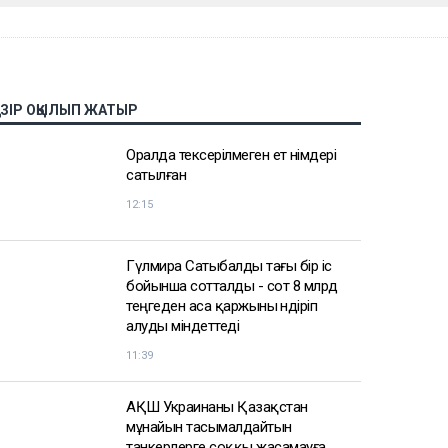
АЗІР ОҚЫЛЫП ЖАТЫР
Оралда тексерілмеген ет өнімдері