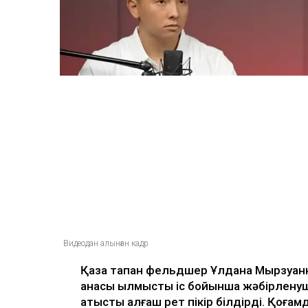
жазылмаған»: марқұ
алғаш рет үн қатты
Ulysmedia
07.08.2026, 13:50