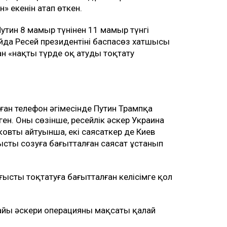
н» екенін атап өткен.
утин 8 мамыр түнінен 11 мамыр түнгі
айда Ресей президентінің баспасөз хатшысы
н «нақты түрде оқ атуды тоқтату
ан телефон әңгімесінде Путин Трампқа
н. Оның сөзінше, ресейлік әскер Украина
втың айтуынша, екі саясаткер де Киев
сты созуға бағытталған саясат ұстанып
ғысты тоқтатуға бағытталған келісімге қол
айы әскери операцияның мақсаты қалай