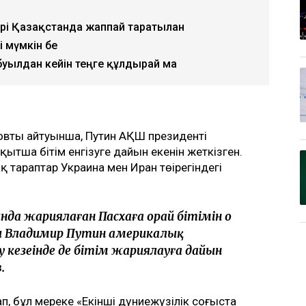
ері Қазақстанда жаппай таратылған
і мүмкін бе
буылдан кейін теңге құлдырай ма
втың айтуынша, Путин АҚШ президенті
қытша бітім енгізуге дайын екенін жеткізген.
 тараптар Украина мен Иран төңірегіндегі
да жариялаған Пасхаға орай бітімін оң
ы Владимир Путин америкалық
у кезеңінде де бітім жариялауға дайын
.
п, бұл мереке «Екінші дүниежүзілік соғыста