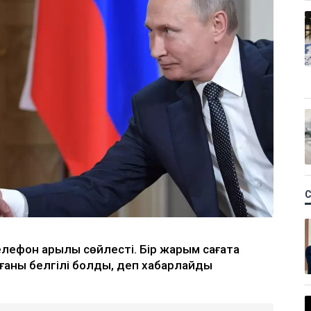
ефон арқылы сөйлесті. Бір жарым сағатқа
ағаны белгілі болды, деп хабарлайды