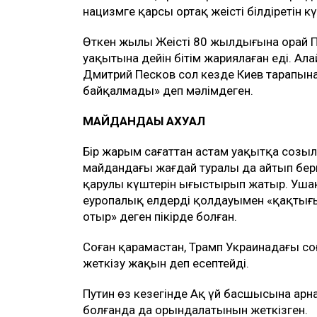
нацизмге қарсы ортақ жеңісті білдіретін кү
Өткен жылы Жеңістің 80 жылдығына орай П
уақытына дейін бітім жариялаған еді. Ал
Дмитрий Песков сол кезде Киев тарапына
байқалмады» деп мәлімдеген.
МАЙДАНДАҒЫ АХУАЛ
Бір жарым сағаттан астам уақытқа созылғ
майдандағы жағдай туралы да айтып берге
қарулы күштерін ығыстырып жатыр. Ушако
еуропалық елдердің қолдауымен «қақтығы
отыр» деген пікірде болған.
Соған қарамастан, Трамп Украинадағы со
жеткізу жақын деп есептейді.
Путин өз кезегінде Ақ үй басшысына арн
болғанда да орындалатынын жеткізген.