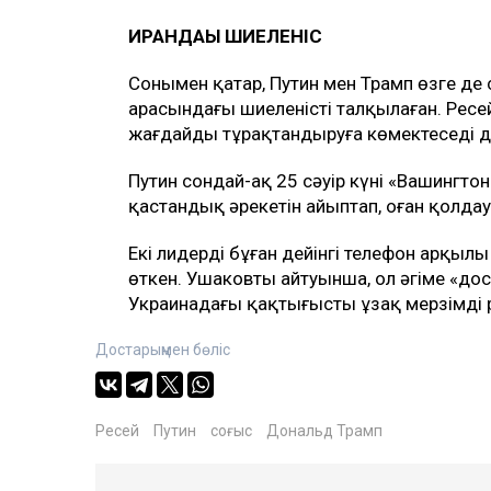
ИРАНДАҒЫ ШИЕЛЕНІС
Сонымен қатар, Путин мен Трамп өзге де 
арасындағы шиеленісті талқылаған. Ресе
жағдайды тұрақтандыруға көмектеседі д
Путин сондай-ақ 25 сәуір күні «Вашингто
қастандық әрекетін айыптап, оған қолдау 
Екі лидердің бұған дейінгі телефон арқы
өткен. Ушаковтың айтуынша, ол әңгіме «дос
Украинадағы қақтығысты ұзақ мерзімді ре
Достарыңмен бөліс
Ресей
Путин
соғыс
Дональд Трамп