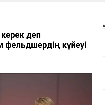
Қ
 керек деп