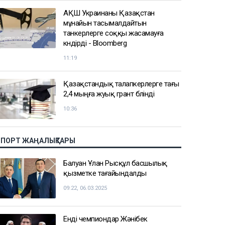
АҚШ Украинаны Қазақстан
мұнайын тасымалдайтын
танкерлерге соққы жасамауға
көндірді - Bloomberg
11:19
Қазақстандық талапкерлерге тағы
2,4 мыңға жуық грант бөлінді
10:36
СПОРТ ЖАҢАЛЫҚТАРЫ
Балуан Ұлан Рысқұл басшылық
қызметке тағайындалды
09:22, 06.03.2025
Енді чемпиондар Жәнібек