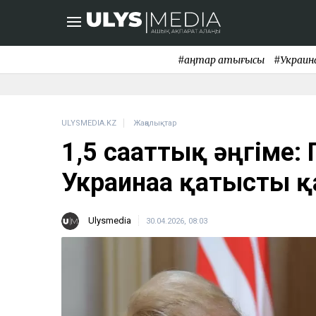
#қаңтар қақтығысы
#Украин
ULYSMEDIA.KZ
Жаңалықтар
1,5 сағаттық әңгіме:
Украинаға қатысты қ
Ulysmedia
30.04.2026, 08:03