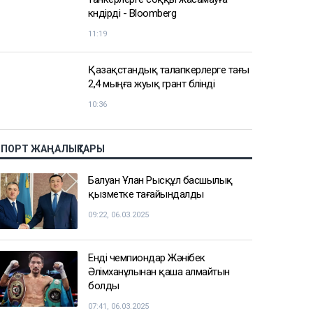
сатылған
12:15
Гүлмира Сатыбалды тағы бір іс
бойынша сотталды - сот 8 млрд
теңгеден аса қаржыны өндіріп
алуды міндеттеді
11:39
АҚШ Украинаны Қазақстан
мұнайын тасымалдайтын
танкерлерге соққы жасамауға
көндірді - Bloomberg
11:19
Қазақстандық талапкерлерге тағы
2,4 мыңға жуық грант бөлінді
10:36