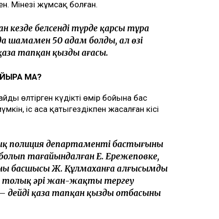
н. Мінезі жұмсақ болған.
н кезде белсенді түрде қарсы тұра
а шамамен 50 адам болды, ал өзі
қаза тапқан қыздың ағасы.
ЙЫРА МА?
байды өлтірген күдікті өмір бойына бас
мкін, іс аса қатыгездікпен жасалған кісі
 полиция департаменті бастығының
 болып тағайындалған Е. Ережеповке,
ның басшысы Ж. Құлмаханға алғысымды
нша толық әрі жан-жақты тергеу
— дейді қаза тапқан қыздың отбасының