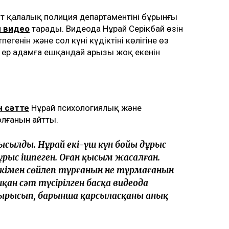
т қалалық полиция департаментінің бұрынғы
н видео
тарады. Видеода Нұрай Серікбай өзін
енін және сол күні күдіктінің көлігіне өз
 ер адамға ешқандай арызы жоқ екенін
н сәтте
Нұрай психологиялық және
олғанын айтты.
қысылды. Нұрай екі-үш күн бойы дұрыс
ыс ішпеген. Оған қысым жасалған.
еркімен сөйлеп тұрғанын не тұрмағанын
қан сәт түсірілген басқа видеода
ырысып, барынша қарсыласқаны анық