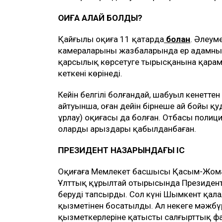
ОҚИҒА ҚАЛАЙ БОЛДЫ?
Қайғылы оқиға 11 қаңтарда
болған
. Әлеум
камераларының жазбаларында ер адамның 
қарсылық көрсетуге тырысқанына қарам
кеткені көрінеді.
Кейін белгілі болғандай, шабуыл кенетте
айтуынша, оған дейін бірнеше ай бойы қ
ұрлау) оқиғасы да болған. Отбасы полиц
олардың арыздары қабылданбаған.
ПРЕЗИДЕНТ НАЗАРЫНДАҒЫ ІС
Оқиғаға Мемлекет басшысы Қасым-Жомарт
Ұлттық құрылтай отырысында Президент п
беруді тапсырды. Сол күні Шымкент қала
қызметінен босатылды. Ал некеге мәжбүр
қызметкерлеріне қатысты салғырттық фа