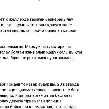
еттік желілерде тараған бейнебақылау
қызды қуып жетіп, оның қашуға және
астан пышақтап, оқиға орнынан қашып
н жасалмаған. Марқұмның туыстарының
удалау болған және алып қашу (қалыңдықты
иядан бірнеше рет көмек сұрағанымен,
 Тоқаев та назар аударды. 20 қаңтарда
олиция қызметкерлерінің әрекетіне баға
лық полиция департаментінің бастығы
леу дерегін тіркемеген полиция
ктісі бойынша қылмыстық іс қозғалды.