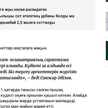
еге жуық несие рәсімдеген
лқышы сот қателігінің құрбаны болды ма
Нарымбай 2,5 жылға сотталды
екеттері аяқталуға жақын.
н сот-психиатриялық сараптама
ері алынды. Күдікті заң алдында есі
ді. Біз тергеу әрекеттерін жүргізіп
атысында», – деді Санжар Әділов.
11 қаңтарда танысы салған пышақ
 күдікті оқиға орнынан қашып кеткен. Алайда
0 шақырым жерде ұсталғанын мәлімдеді.
тыгез мән-жайын жария етті.