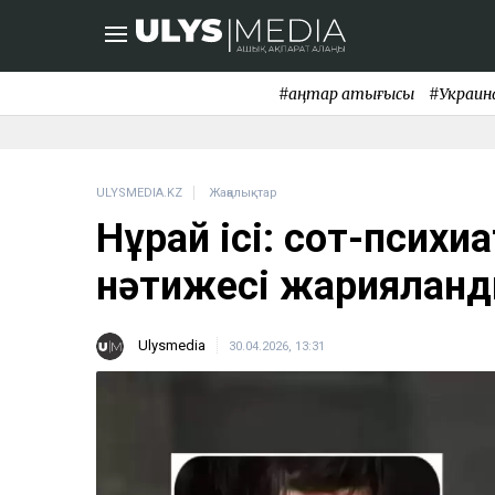
#қаңтар қақтығысы
#Украин
ULYSMEDIA.KZ
Жаңалықтар
Нұрай ісі: сот-психи
нәтижесі жариялан
Ulysmedia
30.04.2026, 13:31