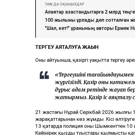
ТАҒЫ ДА ОҚЫҢЫЗДАР
Алаяқтар қазақстандықтарға 2 млрд теңг
100 жылқыны ұрлады деп сотталған жы
"Шал, кет!" ұранының авторы Ермек 
ТЕРГЕУ АЯҚТАЛУҒА ЖАҚЫН
Оның айтуынша, қазіргі уақытта тергеу әр
«Тергеушінің тағайындауыме
жүргізілді. Қазір оның нәтижел
дұрыс адам ретінде жауап бере
жатырмыз. Қазір іс аяқталу с
21 жастағы Нұрай Серікбай 2026 жылғы 
жарақаттарынан көз жұмды. Кісі өлтіруге
13 қаңтарда полиция оның Шымкенттен 1
Кейінірек қыздың туыстары қылмыстың қа