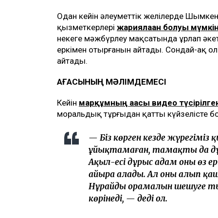
Одан кейін әлеуметтік желілерде Шымкен
қызметкерлері
жариялаған болуы мүмкі
некеге мәжбүрлеу мақсатында ұрлап әкетпег
еркімен отырғанын айтады. Сондай-ақ ол
айтады.
АҒАСЫНЫҢ МӘЛІМДЕМЕСІ
Кейін
марқұмның ағасы видео түсірілге
моральдық тұрғыдан қатты күйзелісте б
— Біз көрген кезде жүрегіміз 
ұйықтамаған, тамақты да дұр
Ақыл-есі дұрыс адам оның өз 
айыра алады. Ал оны алып қаш
Нұрайдың орамалын шешуге т
көрінеді, — деді ол.