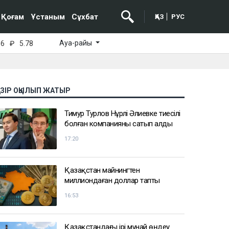
Қоғам
Ұстаным
Сұхбат
ҚАЗ
РУС
Ауа-райы
16
₽
5.78
АЗІР ОҚЫЛЫП ЖАТЫР
Тимур Турлов Нұрәлі Әлиевке тиесілі
болған компанияны сатып алды
17:20
Қазақстан майнингтен
миллиондаған доллар тапты
16:53
Қазақстандағы ірі мұнай өңдеу