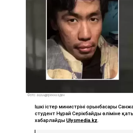
Фото: ашық дереккөзден
Ішкі істер министрінің орынбасары Са
студент Нұрай Серікбайдың өліміне қат
хабарлайды
Ulysmedia.kz
.