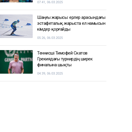
07:41, 06.03.2025
Шаңғы жарысы: ерлер арасындағы
эстафеталық жарыста ел намысын
кімдер қорғайды
05:26, 06.03.2025
Теннисші Тимофей Скатов
Грекиядағы турнирдің ширек
финалына шықты
04:39, 06.03.2025