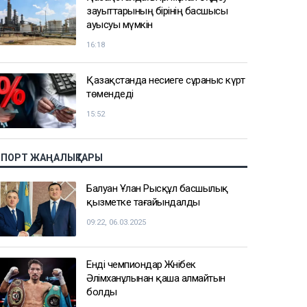
зауыттарының бірінің басшысы
ауысуы мүмкін
16:18
Қазақстанда несиеге сұраныс күрт
төмендеді
15:52
СПОРТ ЖАҢАЛЫҚТАРЫ
Балуан Ұлан Рысқұл басшылық
қызметке тағайындалды
09:22, 06.03.2025
Енді чемпиондар Жәнібек
Әлімханұлынан қаша алмайтын
болды