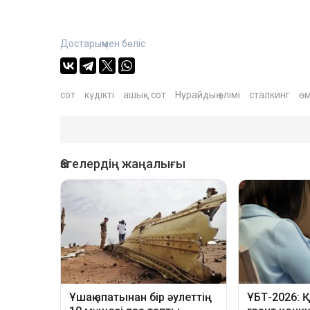
Достарыңмен бөліс
сот
күдікті
ашық сот
Нұрайдың өлімі
сталкинг
өм