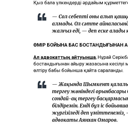
Қыз бала үлкендерді әрдайым құрметтеге
— Сол себепті оны алып қашқа
алмады. Ол сәтте айналасынд
жалғыз еді, — деп еске алады 
ӨМІР БОЙЫНА БАС БОСТАНДЫҒЫНАН А
Ал адвокаттың айтуынша
, Нұрай Серік
бостандығынан айыру жазасына кесілуі мү
өлтіру бабы бойынша қайта сараланды.
— Жақында Шымкент қалалық
тергеу жөніндегі орынбасары
сондай-ақ тергеу басқармасы
білдіремін. Енді бұл іс бойы
жүргізіледі деп үміттенеміз, 
адвокаты Аянхан Омаров.