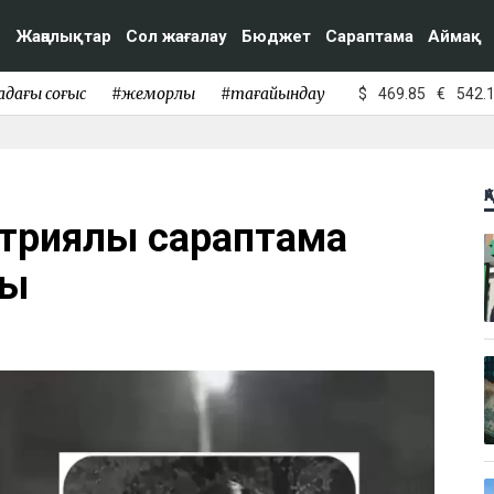
Жаңалықтар
Сол жағалау
Бюджет
Сараптама
Аймақ
адағы соғыс
#жемқорлық
#тағайындау
$
469.85
€
542.
Қ
атриялық сараптама
ды