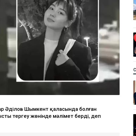
нжар Әділов Шымкент қаласында болған
ысты тергеу жөнінде мәлімет берді, деп