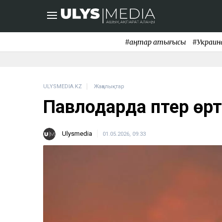
#қаңтар қақтығысы
#Украин
ULYSMEDIA.KZ
Жаңалықтар
Павлодарда пәтер өрт
Ulysmedia
01.05.2026, 09:33