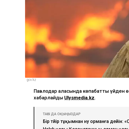
gov.kz
Павлодар қаласында көпқабатты үйден ө
хабарлайды
Ulysmedia.kz
.
ТАҒЫ ДА ОҚЫҢЫЗДАР
Бір түйір тұқымнан ну орманға дейін: