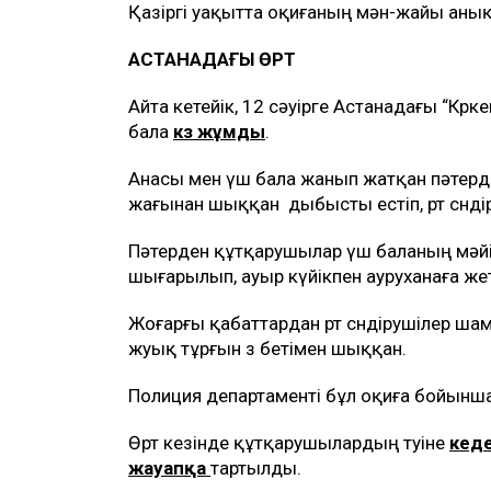
Қазіргі уақытта оқиғаның мән-жайы аны
АСТАНАДАҒЫ ӨРТ
Айта кетейік, 12 сәуірге Астанадағы “Көрке
бала
көз жұмды
.
Анасы мен үш бала жанып жатқан пәтерде
жағынан шыққан дыбысты естіп, өрт сөнді
Пәтерден құтқарушылар үш баланың мәйіті
шығарылып, ауыр күйікпен ауруханаға жет
Жоғарғы қабаттардан өрт сөндірушілер ш
жуық тұрғын өз бетімен шыққан.
Полиция департаменті бұл оқиға бойынш
Өрт кезінде құтқарушылардың өтуіне
кеде
жауапқа
тартылды.