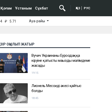
Қоғам
Ұстаным
Сұхбат
ҚАЗ
РУС
Ауа-райы
64
₽
5.71
АЗІР ОҚЫЛЫП ЖАТЫР
Вучич Украинаның Еуроодаққа
кіруіне қатысты маңызды мәлімдеме
жасады
19:15
Лионель Мессидің әкесі қайтыс
болды
18:45