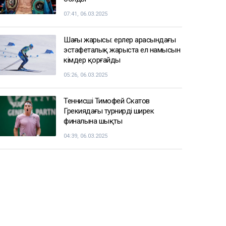
07:41, 06.03.2025
Шаңғы жарысы: ерлер арасындағы
эстафеталық жарыста ел намысын
кімдер қорғайды
05:26, 06.03.2025
Теннисші Тимофей Скатов
Грекиядағы турнирдің ширек
финалына шықты
04:39, 06.03.2025