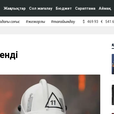
Жаңалықтар
Сол жағалау
Бюджет
Сараптама
Аймақ
адағы соғыс
#жемқорлық
#тағайындау
$
469.93
€
541.
Қ
енді