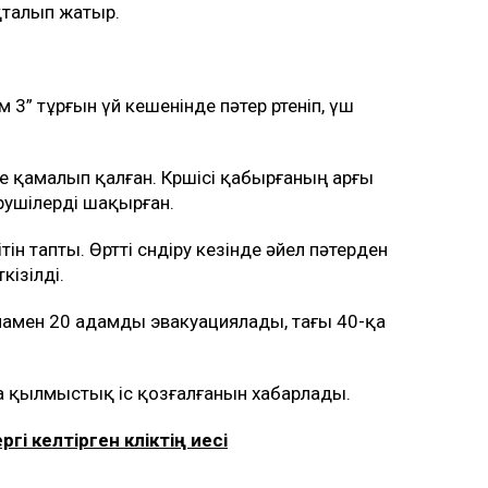
қталып жатыр.
м 3” тұрғын үй кешенінде пәтер өртеніп, үш
 қамалып қалған. Көршісі қабырғаның арғы
рушілерді шақырған.
н тапты. Өртті сөндіру кезінде әйел пәтерден
кізілді.
амамен 20 адамды эвакуациялады, тағы 40-қа
а қылмыстық іс қозғалғанын хабарлады.
ргі келтірген көліктің иесі