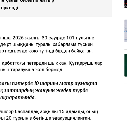
н қалай көбейтіп жатыр
 тіркелді
тінше, 2026 жылғы 30 сәуірде 101 пультіне
де өрт шыққаны туралы хабарлама түскен.
ер подъезде қою түтінді бірден байқаған.
нші қабаттағы пәтерден шыққан. Құтқарушылар
нның таралуына жол бермеді.
ттағы пәтерде 10 шаршы метр аумақта
қ заттардың жануын жедел түрде
о ақпаратында.
рушілер баспалдақ арқылы 15 адамды, оның
ы 20 тұрғын өз бетінше эвакуацияланған.