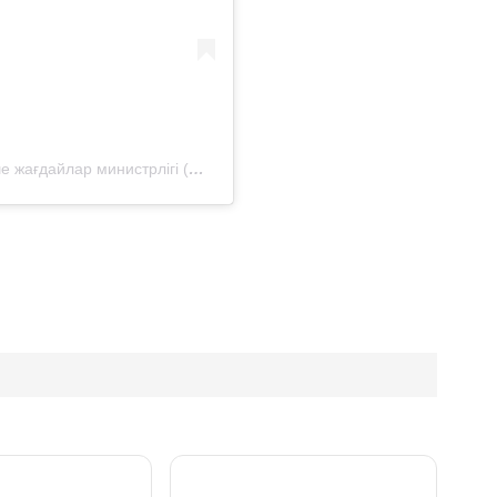
Публикация от Қазақстан Республикасы Төтенше жағдайлар министрлігі (@112kz_)