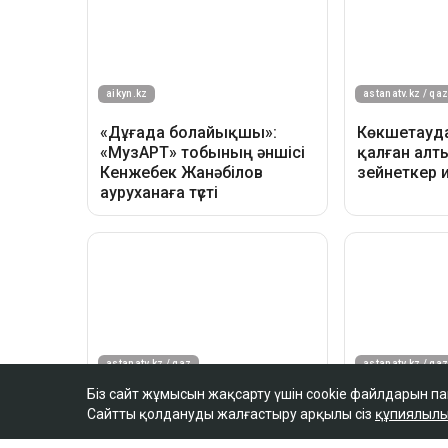
Біз сайт жұмысын жақсарту үшін cookie файлдарын п
Сайтты қолдануды жалғастыру арқылы сіз
құпиялылы