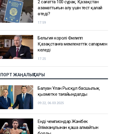
2 сағатта 100 сұрақ: Қазақстан
азаматтығын алу үшін тест қалай
өтеді?
17:59
Бельгия королі Филипп
Қазақстанға мемлекеттік сапармен
келеді
17:25
СПОРТ ЖАҢАЛЫҚТАРЫ
Балуан Ұлан Рысқұл басшылық
қызметке тағайындалды
09:22, 06.03.2025
Енді чемпиондар Жәнібек
Әлімханұлынан қаша алмайтын
болды