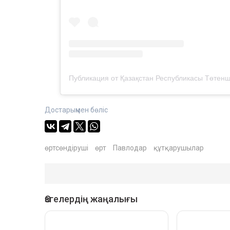
Достарыңмен бөліс
өртсөндіруші
өрт
Павлодар
құтқарушылар