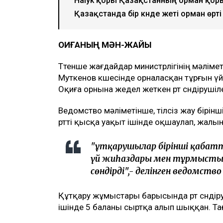
Halyk қоры Қазақстанның орман қоры
Қазақстанда бір күнде жеті орман өрті
ОҚИҒАНЫҢ МӘН-ЖАЙЫ
Төтенше жағдайдар министрлігінің мәліме
Муткенов көшесінде орналасқан тұрғын үй
Оқиға орнына жедел жеткен өрт сөндірушіл
Ведомство мәліметінше, тілсіз жау бірі
өртті қысқа уақыт ішінде оқшаулап, жалы
"Құтқарушылар бірінші қаба
үй жиһаздары мен тұрмысты
сөндірді",- делінген ведомств
Құтқару жұмыстары барысында өрт сөнді
ішінде 5 баланы сыртқа алып шыққан. Тағ