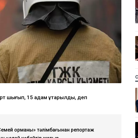
рт шығып, 15 адам құтқарылды, деп
 «Семей орманы» тәлімбағынан репортаж