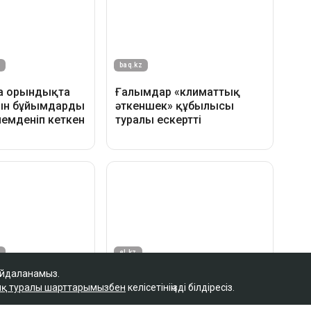
айдаланамыз.
қ туралы шарттарымызбен
келісетініңізді білдіресіз.