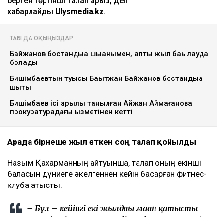
берген төртінші талап арыз, деп
хабарлайды
Ulysmedia.kz
.
ТАҒЫ ДА ОҚЫҢЫЗДАР
Байжанов бостандыққа шыққанымен, алты жыл бақылауда
болады
Бишімбаевтың туысы Бақытжан Байжанов бостандыққа
шықты
Бишімбаев ісі арқылы танылған Айжан Аймағанова
прокуратурадағы қызметінен кетті
Арада бірнеше жыл өткен соң талап қойылды
Назым Қахарманның айтуынша, талап оның екінші
баласын дүниеге әкелгеннен кейін басқарған фитнес-
клубқа қатысты.
– Бұл – кейінгі екі жылдағы маған қатысты