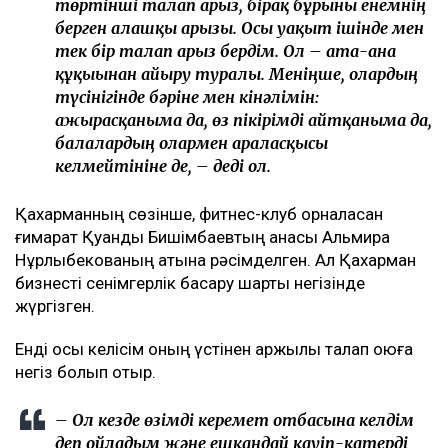
төртінші талап арыз, бірақ бұрынғы енемнің
берген алғашқы арызы. Осы уақыт ішінде мен
тек бір талап арыз бердім. Ол – ата-ана
құқығынан айыру туралы. Меніңше, олардың
түсінігінде бәріне мен кінәлімін:
ажырасқаныма да, өз пікірімді айтқаныма да,
балалардың олармен араласқысы
келмейтініне де, – деді ол.
Қахарманның сөзінше, фитнес-клуб орналасқан
ғимарат Қуандық Бишімбаевтың анасы Альмира
Нұрлыбекованың атына рәсімделген. Ал Қахарман
бизнесті сенімгерлік басқару шарты негізінде
жүргізген.
Енді осы келісім оның үстінен қаржылық талап қоюға
негіз болып отыр.
– Ол кезде өзімді керемет отбасына келдім
деп ойладым және ешқандай қауіп-қатерді