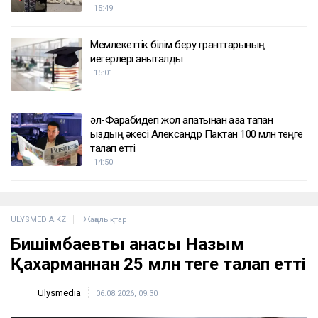
15:49
Мемлекеттік білім беру гранттарының
иегерлері анықталды
15:01
әл-Фарабидегі жол апатынан қаза тапқан
қыздың әкесі Александр Пактан 100 млн теңге
талап етті
14:50
ULYSMEDIA.KZ
Жаңалықтар
Бишімбаевтың анасы Назым
Қахарманнан 25 млн теңге талап етті
Ulysmedia
06.08.2026, 09:30