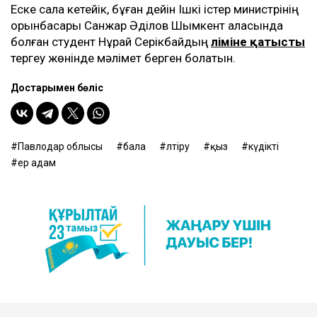
Еске сала кетейік, бұған дейін Ішкі істер министрінің
орынбасары Санжар Әділов Шымкент қаласында
болған студент Нұрай Серікбайдың
өліміне қатысты
тергеу жөнінде мәлімет берген болатын.
Достарыңмен бөліс
Павлодар облысы
бала
өлтіру
қыз
күдікті
ер адам