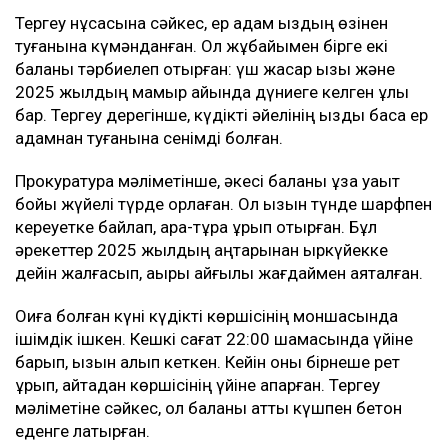
Тергеу нұсқасына сәйкес, ер адам қыздың өзінен
туғанына күмәнданған. Ол жұбайымен бірге екі
баланы тәрбиелеп отырған: үш жасар қызы және
2025 жылдың мамыр айында дүниеге келген ұлы
бар. Тергеу дерегінше, күдікті әйелінің қызды басқа ер
адамнан туғанына сенімді болған.
Прокуратура мәліметінше, әкесі баланы ұзақ уақыт
бойы жүйелі түрде қорлаған. Ол қызын түнде шарфпен
кереуетке байлап, ара-тұра ұрып отырған. Бұл
әрекеттер 2025 жылдың қаңтарынан қыркүйекке
дейін жалғасып, ақыры қайғылы жағдаймен аяқталған.
Оқиға болған күні күдікті көршісінің моншасында
ішімдік ішкен. Кешкі сағат 22:00 шамасында үйіне
барып, қызын алып кеткен. Кейін оны бірнеше рет
ұрып, қайтадан көршісінің үйіне апарған. Тергеу
мәліметіне сәйкес, ол баланы қатты күшпен бетон
еденге лақтырған.