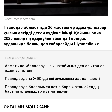
Фото: istockphoto.com
Павлодар облысында 26 жастағы ер адам үш жасар
қызын өлтірді деген күдікке ілінді. Қайғылы оқиға
2025 жылдың қыркүйек айында Тереңкөл
ауданында болған, деп хабарлайды
Ulysmedia.kz
.
ТАҒЫ ДА ОҚЫҢЫЗДАР
Алматыда «балаларды пышақтаймын» деп қорқытқан ер
адам ұсталды
Павлодардағы ЖЭО-да екі жұмысшы зардап шекті
Павлодарда баласымен кетіп бара жатқан әйелдің
басына әлдекімдер мұз лақтырған
ОҚИҒАНЫҢ МӘН-ЖАЙЫ