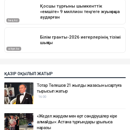
ҚАЗІР ОҚЫЛЫП ЖАТЫР
Тоқтар Төлешов 21 жылдық жазасын қысқартуға
тырысып жатыр
16:00
«Жедел жәрдем мен өрт сөндірушілер кіре
алмайды»: Астана тұрғындары құрылысқа
наразы