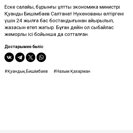
Еске салайық, бұрынғы ұлттық экономика министрі
Қуандық Бишімбаев Салтанат Нүкенованы өлтіргені
үшін 24 жылға бас бостандығынан айырылып,
жазасын өтеп жатыр. Бұған дейін ол сыбайлас
жемқорлық ісі бойынша да сотталған.
Достарыңмен бөліс
Қуандық Бишімбаев
Назым Қахарман