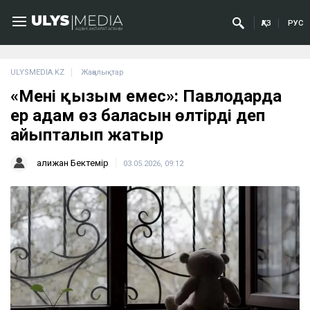
ҚАЗ
РУС
ULYSMEDIA.KZ
Жаңалықтар
«Менің қызым емес»: Павлодарда
ер адам өз баласын өлтірді деп
айыпталып жатыр
Қалижан Бектемір
03.05.2026, 09:12