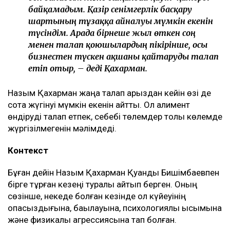
байқамадым. Қазір сенімгерлік басқару
шартының тұзаққа айналуы мүмкін екенін
түсіндім. Арада бірнеше жыл өткен соң
менен талап қоюшылардың пікірінше, осы
бизнестен түскен ақшаны қайтаруды талап
етіп отыр, – деді Қахарман.
Назым Қахарман жаңа талап арыздан кейін өзі де
сотқа жүгінуі мүмкін екенін айтты. Ол алимент
өндіруді талап етпек, себебі төлемдер толық көлемде
жүргізілмегенін мәлімдеді.
Контекст
Бұған дейін Назым Қахарман Қуандық Бишімбаевпен
бірге тұрған кезеңі туралы айтып берген. Оның
сөзінше, некеде болған кезінде ол күйеуінің
опасыздығына, бақылауына, психологиялық қысымына
және физикалық агрессиясына тап болған.