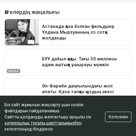
Біз сайт жұмысын жақсарту үшін cookie
файлдарын пайдаланамыз.
Келісемін
Сайтты қолдануды жалғастыру арқылы сіз
құпиялылық туралы шарттарымызбен
келісетініңізді білдіресіз.