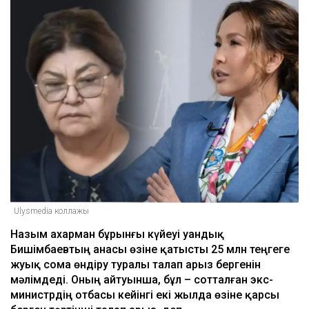
Ulysmedia коллажы
Назым Қахарман бұрынғы күйеуі Қуандық
Бишімбаевтың анасы өзіне қатысты 25 млн теңгеге
жуық сома өндіру туралы талап арыз бергенін
мәлімдеді. Оның айтуынша, бұл – сотталған экс-
министрдің отбасы кейінгі екі жылда өзіне қарсы