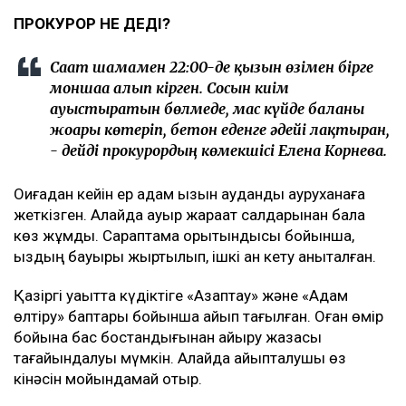
ПРОКУРОР НЕ ДЕДІ?
Сағат шамамен 22:00-де қызын өзімен бірге
моншаға алып кірген. Сосын киім
ауыстыратын бөлмеде, мас күйде баланы
жоғары көтеріп, бетон еденге әдейі лақтырған,
- дейді прокурордың көмекшісі Елена Корнева.
Оқиғадан кейін ер адам қызын аудандық ауруханаға
жеткізген. Алайда ауыр жарақат салдарынан бала
көз жұмды. Сараптама қорытындысы бойынша,
қыздың бауыры жыртылып, ішкі қан кету анықталған.
Қазіргі уақытта күдіктіге «Азаптау» және «Адам
өлтіру» баптары бойынша айып тағылған. Оған өмір
бойына бас бостандығынан айыру жазасы
тағайындалуы мүмкін. Алайда айыпталушы өз
кінәсін мойындамай отыр.