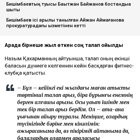
Ulysmedia коллажы
Назым Қахарман бұрынғы күйеуі Қуандық
Бишімбаевтың анасы өзіне қатысты 25 млн теңгеге
жуық сома өндіру туралы талап арыз бергенін
мәлімдеді. Оның айтуынша, бұл – сотталған экс-
министрдің отбасы кейінгі екі жылда өзіне қарсы
берген төртінші талап арыз, деп
хабарлайды
Ulysmedia.kz
.
ТАҒЫ ДА ОҚЫҢЫЗДАР
Байжанов бостандыққа шыққанымен, алты жыл бақылауда
болады
Бишімбаевтың туысы Бақытжан Байжанов бостандыққа
шықты
Бишімбаев ісі арқылы танылған Айжан Аймағанова
прокуратурадағы қызметінен кетті