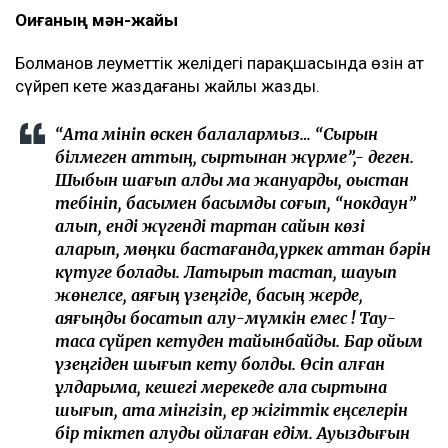
Оқиғаның мән-жайы
Болманов әлеуметтік желідегі парақшасында өзін ат
сүйреп кете жаздағаны жайлы жазды.
“Атқа мініп өскен балалармыз… “Сырын
білмеген аттың, сыртынан жүрме”,- деген.
Шыбын шағып алды ма жануарды, оқыстан
тебініп, басымен басымды соғып, “нокдаун”
алып, енді жүгенді тартқан сайын көзі
аларып, мөңки бастағанда,үркек аттан бәрін
күтуге болады. Лақтырып тастап, шауып
жөнелсе, аяғың үзеңгіде, басың жерде,
аяғыңды босатып алу-мүмкін емес ! Тау-
тасқа сүйреп кетуден тайынбайды. Бар ойым
үзеңгіден шығып кету болды. Өсіп қалған
ұлдарыма, кешегі мерекеде қала сыртына
шығып, атқа мінгізіп, ер жігіттік еңселерін
бір тіктеп алуды ойлаған едім. Ауыздығын