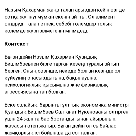
Нұрлыбекованың атына рәсімделген. Ал Қахарман
бизнесті сенімгерлік басқару шарты негізінде
жүргізген.
Енді осы келісім оның үстінен қаржылық талап
қоюға негіз болып отыр.
– Ол кезде өзімді керемет отбасына келдім
деп ойладым және ешқандай қауіп-қатерді
байқамадым. Қазір сенімгерлік басқару
шартының тұзаққа айналуы мүмкін екенін
түсіндім. Арада бірнеше жыл өткен соң
менен талап қоюшылардың пікірінше, осы
бизнестен түскен ақшаны қайтаруды талап
етіп отыр, – деді Қахарман.
Назым Қахарман жаңа талап арыздан кейін өзі де
сотқа жүгінуі мүмкін екенін айтты. Ол алимент
өндіруді талап етпек, себебі төлемдер толық