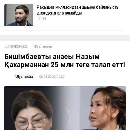
ҚАЗІР ОҚЫЛЫП ЖАТЫР
Аты дауға қалған экс-шенеуніктің ағасы Атырау
мұнай өңдеу зауытын басқаратын болды
13:24
Елімізде күн қайта ысып, ауа температурасы
41 градусқа дейін көтеріледі
12:56
Қазақстандағы табиғи паркте вольфрам
өндіріле бастайды
12:45
Рақышев миллиондаған шығынға байланысты
дивиденд ала алмайды
11:53