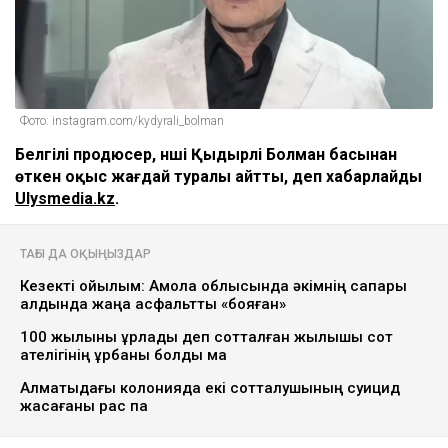
Фото: instagram.com/kydyrali_bolman
Белгілі продюсер, әнші Қыдырәлі Болман басынан
өткен оқыс жағдай туралы айтты, деп хабарлайды
Ulysmedia.kz
.
ТАҒЫ ДА ОҚЫҢЫЗДАР
Кезекті қойылым: Ақмола облысында әкімнің сапары
алдында жаңа асфальтты «бояған»
100 жылқыны ұрлады деп сотталған жылқышы сот
қателігінің құрбаны болды ма
Алматыдағы колонияда екі сотталушының суицид
жасағаны рас па