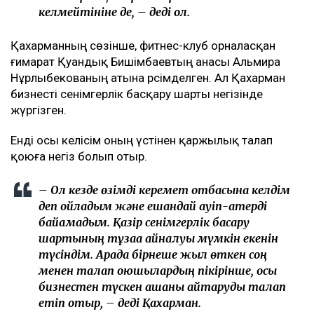
Арада бірнеше жыл өткен соң талап қойылды
Назым Қахарманның айтуынша, талап оның екінші
баласын дүниеге әкелгеннен кейін басқарған фитнес-
клубқа қатысты.
– Бұл – кейінгі екі жылдағы маған қатысты
төртінші талап арыз, бірақ бұрынғы енемнің
берген алғашқы арызы. Осы уақыт ішінде мен
тек бір талап арыз бердім. Ол – ата-ана
құқығынан айыру туралы. Меніңше, олардың
түсінігінде бәріне мен кінәлімін:
ажырасқаныма да, өз пікірімді айтқаныма да,
балалардың олармен араласқысы
келмейтініне де, – деді ол.
Қахарманның сөзінше, фитнес-клуб орналасқан
ғимарат Қуандық Бишімбаевтың анасы Альмира