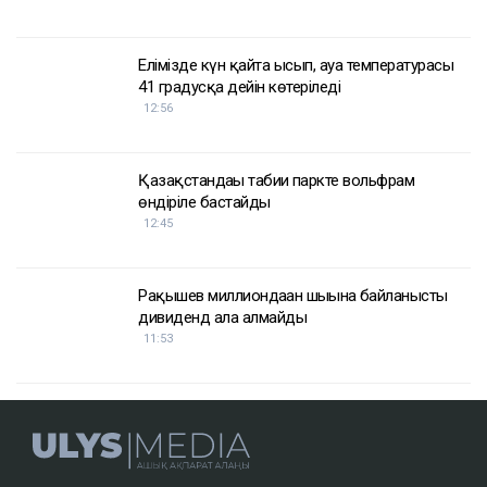
ҚАЗІР ОҚЫЛЫП ЖАТЫР
Аты дауға қалған экс-шенеуніктің ағасы Атырау
мұнай өңдеу зауытын басқаратын болды
13:24
Елімізде күн қайта ысып, ауа температурасы
41 градусқа дейін көтеріледі