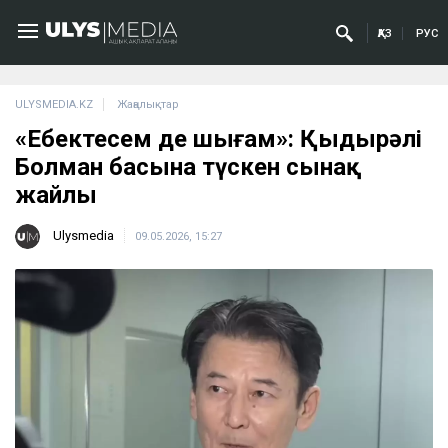
ҚАЗ
РУС
ULYSMEDIA.KZ
Жаңалықтар
«Еңбектесем де шығам»: Қыдырәлі
Болман басына түскен сынақ
жайлы
Ulysmedia
09.05.2026, 15:27