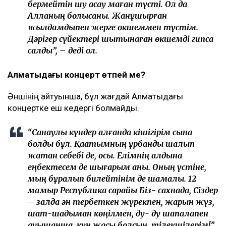
бермейтін шу асау маған түсті. Ол да
Алланың болысқаны. Жанұшырған
жылдамдықпен жерге өкшеммен түстім.
Дәрігер сүйектері шытынаған өкшемді гипсқа
салды”, – деді ол.
Алматыдағы концерт өтпей ме?
Әншінің айтуынша, бұл жағдай Алматыдағы
концертке еш кедергі болмайды.
“Санаулы күндер қалғанда кішігірім сынақ
болды бұл. Қақатымның құрбандық шалып
жатқан себебі де, осы. Елімнің алдына
еңбектесем де шығарым анық. Оның үстіне,
мың бұралып билейтінім де шамалы. 12
мамыр Республика сарайы Біз- сахнада, Сіздер
– залда ән тербеткен жүрекпен, жарқын жүз,
шат-шадыман көңілмен, ду- ду шапалақпен
қауышқанша, күн жақсы болсын, тілекшілерім!”,