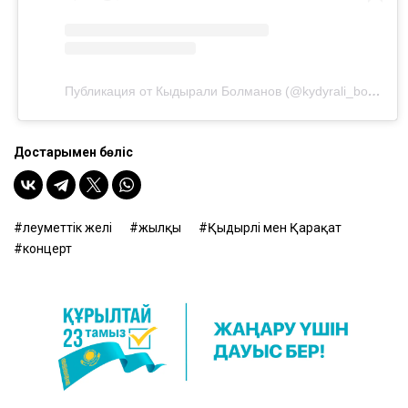
Публикация от Кыдырали Болманов (@kydyrali_bolman)
Достарыңмен бөліс
әлеуметтік желі
жылқы
Қыдырәлі мен Қарақат
концерт