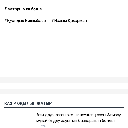
көлемде жүргізілмегенін мәлімдеді.
Контекст
Бұған дейін Назым Қахарман Қуандық
Бишімбаевпен бірге тұрған кезеңі туралы айтып
берген. Оның сөзінше, некеде болған кезінде ол
күйеуінің опасыздығына, бақылауына,
психологиялық қысымына және физикалық
агрессиясына тап болған.
Еске салайық, бұрынғы ұлттық экономика министрі
Қуандық Бишімбаев Салтанат Нүкенованы өлтіргені
үшін 24 жылға бас бостандығынан айырылып,
жазасын өтеп жатыр. Бұған дейін ол сыбайлас
жемқорлық ісі бойынша да сотталған.
Достарыңмен бөліс
Қуандық Бишімбаев
Назым Қахарман