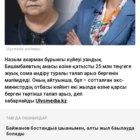
ULYSMEDIA.KZ
Жаңалықтар
Бишімбаевтың анасы Назым
Қахарманнан 25 млн теңге талап етті
Ulysmedia
06.08.2026, 09:30