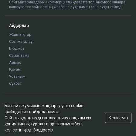
12:56
Қазақстандағы табиғи паркте вольфрам
өндіріле бастайды
12:45
Рақышев миллиондаған шығынға байланысты
дивиденд ала алмайды
11:53
Біз сайт жұмысын жақсарту үшін cookie
Сайт материалдарын коммерциялық мақсатта толық немесе ішінара
файлдарын пайдаланамыз.
көшіруге тек сайт иесінің жазбаша рұқсатымен ғана рұқсат етіледі.
Келісемін
Сайтты қолдануды жалғастыру арқылы сіз
құпиялылық туралы шарттарымызбен
келісетініңізді білдіресіз.
Айдарлар